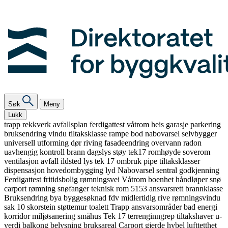
Søk
Meny
Lukk
trapp
rekkverk
avfallsplan
ferdigattest
våtrom
heis
garasje
parkering
bruksendring
vindu
tiltaksklasse
rampe
bod
nabovarsel
selvbygger
universell utforming
dør
riving
fasadeendring
overvann
radon
uavhengig kontroll
brann
dagslys
støy
tek17
romhøyde
soverom
ventilasjon
avfall
ildsted
lys
tek 17
ombruk
pipe
tiltaksklasser
dispensasjon
hovedombygging
lyd
Nabovarsel
sentral godkjenning
Ferdigattest
fritidsbolig
rømningsvei
Våtrom
boenhet
håndløper
snø
carport
rømning
snøfanger
teknisk rom
5153
ansvarsrett
brannklasse
Bruksendring
bya
byggesøknad
fdv
midlertidig
rive
rømningsvindu
sak 10
skorstein
støttemur
toalett
Trapp
ansvarsområder
bad
energi
korridor
miljøsanering
småhus
Tek 17
terrenginngrep
tiltakshaver
u-
verdi
balkong
belysning
bruksareal
Carport
gjerde
hybel
lufttetthet