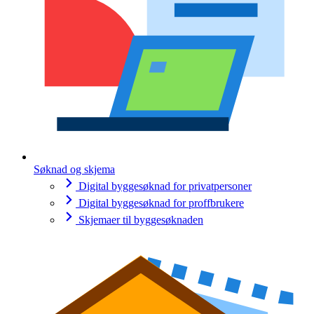
Søknad og skjema
Digital byggesøknad for privatpersoner
Digital byggesøknad for proffbrukere
Skjemaer til byggesøknaden