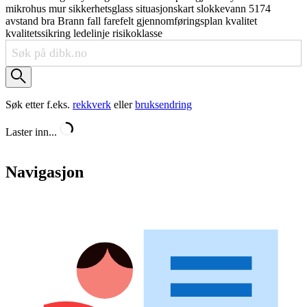
mikrohus
mur
sikkerhetsglass
situasjonskart
slokkevann
5174
avstand
bra
Brann
fall
farefelt
gjennomføringsplan
kvalitet
kvalitetssikring
ledelinje
risikoklasse
Søk etter f.eks.
rekkverk
eller
bruksendring
Laster inn...
Navigasjon