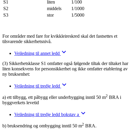
S1
liten
1/100
S2
middels
1/1000
S3
stor
1/5000
For områder med fare for kvikkleireskred skal det fastsettes et
tilsvarende sikkerhetsnivå.
Veiledning til annet ledd
(3) Sikkerhetsklasse S1 omfatter også følgende tiltak der tiltaket har
liten konsekvens for personsikkerhet og ikke omfatter etablering av
ny bruksenhet:
Veiledning til tredje ledd
2
a) ett tilbygg, ett påbygg eller underbygging inntil 50 m
BRA i
byggverkets levetid
Veiledning til tredje ledd bokstav a
2
b) bruksendring og ombygging inntil 50 m
BRA.