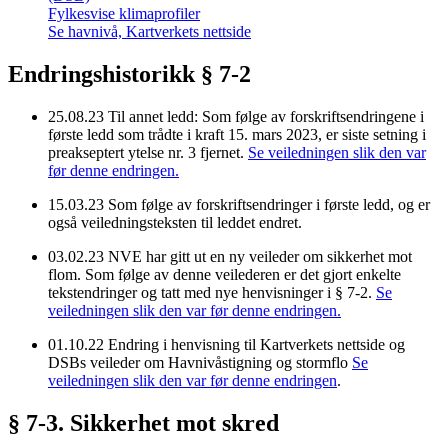
Fylkesvise klimaprofiler
Se havnivå, Kartverkets nettside
Endringshistorikk § 7-2
25.08.23
Til annet ledd: Som følge av forskriftsendringene i
første ledd som trådte i kraft 15. mars 2023, er siste setning i
preakseptert ytelse nr. 3 fjernet.
Se veiledningen slik den var
før denne endringen.
15.03.23
Som følge av forskriftsendringer i første ledd, og er
også veiledningsteksten til leddet endret.
03.02.23
NVE har gitt ut en ny veileder om sikkerhet mot
flom. Som følge av denne veilederen er det gjort enkelte
tekstendringer og tatt med nye henvisninger i § 7-2.
Se
veiledningen slik den var før denne endringen.
01.10.22
Endring i henvisning til Kartverkets nettside og
DSBs veileder om Havnivåstigning og stormflo
Se
veiledningen slik den var før denne endringen
.
§ 7-3. Sikkerhet mot skred