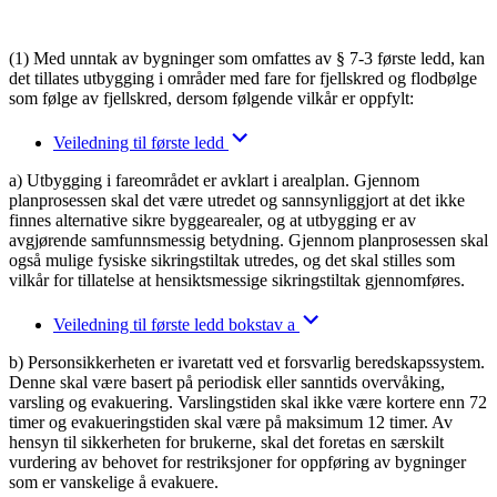
(1) Med unntak av bygninger som omfattes av § 7-3 første ledd, kan
det tillates utbygging i områder med fare for fjellskred og flodbølge
som følge av fjellskred, dersom følgende vilkår er oppfylt:
Veiledning til første ledd
a) Utbygging i fareområdet er avklart i arealplan. Gjennom
planprosessen skal det være utredet og sannsynliggjort at det ikke
finnes alternative sikre byggearealer, og at utbygging er av
avgjørende samfunnsmessig betydning. Gjennom planprosessen skal
også mulige fysiske sikringstiltak utredes, og det skal stilles som
vilkår for tillatelse at hensiktsmessige sikringstiltak gjennomføres.
Veiledning til første ledd bokstav a
b) Personsikkerheten er ivaretatt ved et forsvarlig beredskapssystem.
Denne skal være basert på periodisk eller sanntids overvåking,
varsling og evakuering. Varslingstiden skal ikke være kortere enn 72
timer og evakueringstiden skal være på maksimum 12 timer. Av
hensyn til sikkerheten for brukerne, skal det foretas en særskilt
vurdering av behovet for restriksjoner for oppføring av bygninger
som er vanskelige å evakuere.