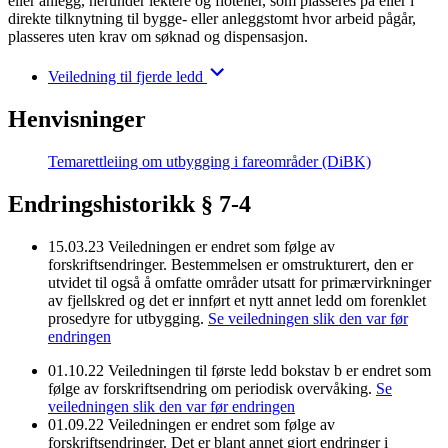
eller anlegg, herunder lektere og floteller, som plasseres på eller i
direkte tilknytning til bygge- eller anleggstomt hvor arbeid pågår,
plasseres uten krav om søknad og dispensasjon.
Veiledning til fjerde ledd
Henvisninger
Temarettleiing om utbygging i fareområder (DiBK)
Endringshistorikk § 7-4
15.03.23
Veiledningen er endret som følge av
forskriftsendringer. Bestemmelsen er omstrukturert, den er
utvidet til også å omfatte områder utsatt for primærvirkninger
av fjellskred og det er innført et nytt annet ledd om forenklet
prosedyre for utbygging.
Se veiledningen slik den var før
endringen
01.10.22
Veiledningen til første ledd bokstav b er endret som
følge av forskriftsendring om periodisk overvåking.
Se
veiledningen slik den var før endringen
01.09.22
Veiledningen er endret som følge av
forskriftsendringer. Det er blant annet gjort endringer i