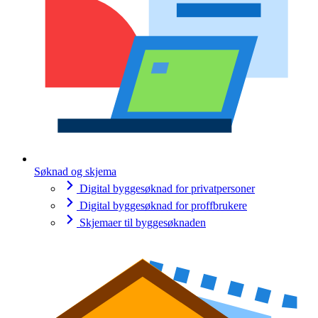
Søknad og skjema
Digital byggesøknad for privatpersoner
Digital byggesøknad for proffbrukere
Skjemaer til byggesøknaden