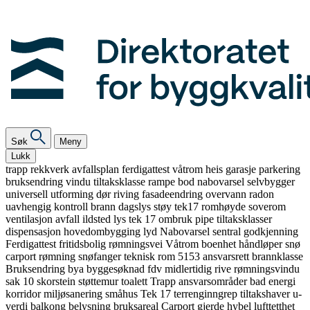
Søk
Meny
Lukk
trapp
rekkverk
avfallsplan
ferdigattest
våtrom
heis
garasje
parkering
bruksendring
vindu
tiltaksklasse
rampe
bod
nabovarsel
selvbygger
universell utforming
dør
riving
fasadeendring
overvann
radon
uavhengig kontroll
brann
dagslys
støy
tek17
romhøyde
soverom
ventilasjon
avfall
ildsted
lys
tek 17
ombruk
pipe
tiltaksklasser
dispensasjon
hovedombygging
lyd
Nabovarsel
sentral godkjenning
Ferdigattest
fritidsbolig
rømningsvei
Våtrom
boenhet
håndløper
snø
carport
rømning
snøfanger
teknisk rom
5153
ansvarsrett
brannklasse
Bruksendring
bya
byggesøknad
fdv
midlertidig
rive
rømningsvindu
sak 10
skorstein
støttemur
toalett
Trapp
ansvarsområder
bad
energi
korridor
miljøsanering
småhus
Tek 17
terrenginngrep
tiltakshaver
u-
verdi
balkong
belysning
bruksareal
Carport
gjerde
hybel
lufttetthet