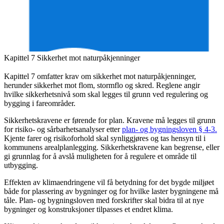
Kapittel 7 Sikkerhet mot naturpåkjenninger
Kapittel 7 omfatter krav om sikkerhet mot naturpåkjenninger,
herunder sikkerhet mot flom, stormflo og skred. Reglene angir
hvilke sikkerhetsnivå som skal legges til grunn ved regulering og
bygging i fareområder.
Sikkerhetskravene er førende for plan. Kravene må legges til grunn
for risiko- og sårbarhetsanalyser etter
plan- og bygningsloven § 4-3.
Kjente farer og risikoforhold skal synliggjøres og tas hensyn til i
kommunens arealplanlegging. Sikkerhetskravene kan begrense, eller
gi grunnlag for å avslå muligheten for å regulere et område til
utbygging.
Effekten av klimaendringene vil få betydning for det bygde miljøet
både for plassering av bygninger og for hvilke laster bygningene må
tåle. Plan- og bygningsloven med forskrifter skal bidra til at nye
bygninger og konstruksjoner tilpasses et endret klima.