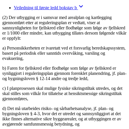
Veiledning til første ledd bokstav b
(2) Der utbygging er i samsvar med arealplan og kartlegging
gjennomført etter at reguleringsplan er vedtatt, viser at
sannsynligheten for fjellskred eller flodbølge som følge av fjellskred
er 1/1000 eller mindre, kan utbygging tillates dersom følgende vilkår
er oppfylt:
a) Personsikkerheten er ivaretatt ved et forsvarlig beredskapssystem,
basert på periodisk eller sanntids overvåking, varsling og
evakuering,
b) Faren for fjellskred eller flodbølge som følge av fjellskred er
synliggjort i reguleringsplan gjennom forenklet planendring, jf. plan-
og bygningsloven § 12-14 andre og tredje ledd,
c) I planprosessen skal mulige fysiske sikringstiltak utredes, og det
skal stilles som vilkår for tillatelse at hensiktsmessige sikringstiltak
gjennomføres,
d) Det må utarbeides risiko- og sårbarhetsanalyse, jf. plan- og
bygningsloven § 4-3, hvor det er utredet og sannsynliggjort at det
ikke finnes alternative sikre byggearealer, og at utbyggingen er av
avgjørende samfunnsmessig betydning, og