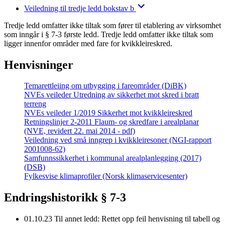
Veiledning til tredje ledd bokstav b
Tredje ledd omfatter ikke tiltak som fører til etablering av virksomhet
som inngår i § 7-3 første ledd. Tredje ledd omfatter ikke tiltak som
ligger innenfor områder med fare for kvikkleireskred.
Henvisninger
Temarettleiing om utbygging i fareområder (DiBK)
NVEs veileder Utredning av sikkerhet mot skred i bratt
terreng
NVEs veileder 1/2019 Sikkerhet mot kvikkleireskred
Retningslinjer 2-2011 Flaum- og skredfare i arealplanar
(NVE, revidert 22. mai 2014 - pdf)
Veiledning ved små inngrep i kvikkleiresoner (NGI-rapport
2001008-62)
Samfunnssikkerhet i kommunal arealplanlegging (2017)
(DSB)
Fylkesvise klimaprofiler (Norsk klimaservicesenter)
Endringshistorikk § 7-3
01.10.23
Til annet ledd: Rettet opp feil henvisning til tabell og