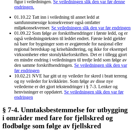
figur i veiledningen.
Se veiledningen slik den var før denne
endringen.
01.10.22
Tatt inn i veiledning til annet ledd at
samfunnsmessige konsekvenser også omfatter
miljøkonsekvenser.
Se veiledningen slik den var før endringen
01.09.22
Som følge av forskriftsendringer i første ledd, og er
også veiledningsteksten til leddet endret. Første ledd gjelder
nå bare for bygninger som er avgjørende for nasjonal eller
regional beredskap og krisehåndtering, og ikke for eksempel
virksomheter etter storulykkeforskriften. Det er i tillegg gjort
en mindre endring i veiledningen til tredje ledd som følge av
den samme forskriftsendringen.
Se veiledningen slik den var
før endringen
10.02.21
NVE har gitt ut ny veileder for skred i bratt terreng
og ny veileder for kvikkleire. Som følge av disse nye
veilederne er det gjort tekstendringer i § 7-3. Lenker og
henvisninger er oppdatert.
Se veiledningen slik den var før
endringen
§ 7-4. Unntaksbestemmelse for utbygging
i områder med fare for fjellskred og
flodbølge som følge av fjellskred