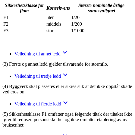
Sikkerhetsklasse for
Største nominelle årlige
Konsekvens
flom
sannsynlighet
F1
liten
1/20
F2
middels
1/200
F3
stor
1/1000
Veiledning til annet ledd
(3) Første og annet ledd gjelder tilsvarende for stormflo.
Veiledning til tredje ledd
(4) Byggverk skal plasseres eller sikres slik at det ikke oppstår skade
ved erosjon.
Veiledning til fjerde ledd
(5) Sikkerhetsklasse F1 omfatter også følgende tiltak der tiltaket ikke
fører til redusert personsikkerhet og ikke omfatter etablering av ny
bruksenhet: