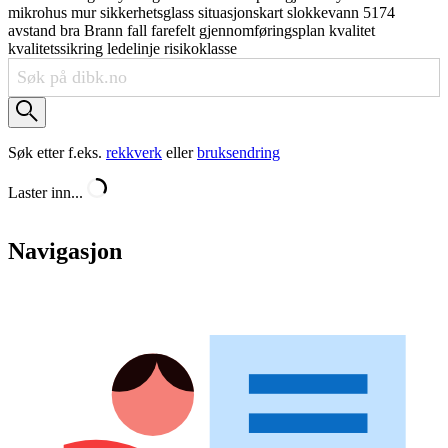
mikrohus
mur
sikkerhetsglass
situasjonskart
slokkevann
5174
avstand
bra
Brann
fall
farefelt
gjennomføringsplan
kvalitet
kvalitetssikring
ledelinje
risikoklasse
Søk etter f.eks.
rekkverk
eller
bruksendring
Laster inn...
Navigasjon