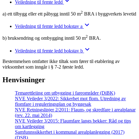
Veiledning til femte ledd
2
a) ett tilbygg eller ett påbygg inntil 50 m
BRA i byggverkets levetid
Veiledning til femte ledd bokstav a
2
b) bruksendring og ombygging inntil 50 m
BRA.
Veiledning til femte ledd bokstav b
Bestemmelsen omfatter ikke tiltak som fører til etablering av
virksomhet som inngår i § 7-2 første ledd.
Henvisninger
Temarettleiing om utbygging i fareområder (DiBK)
NVE Veileder 3/2022: Sikkerhet mot flom. Utredning av
flomfare i reguleringsplan og byggesak
NVE Retningslinjer 2/2011: Flaum- og skredfare i arealplanar
(rev. 22. mai 2014)
NVE Veileder 3/2015: Flaumfare langs bekker: Råd og tips
om kartlegging
Samfunnssikkerhet i kommunal arealplanlegging (2017)
(DSB)