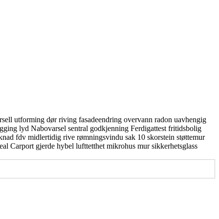
rsell utforming
dør
riving
fasadeendring
overvann
radon
uavhengig
gging
lyd
Nabovarsel
sentral godkjenning
Ferdigattest
fritidsbolig
knad
fdv
midlertidig
rive
rømningsvindu
sak 10
skorstein
støttemur
real
Carport
gjerde
hybel
lufttetthet
mikrohus
mur
sikkerhetsglass