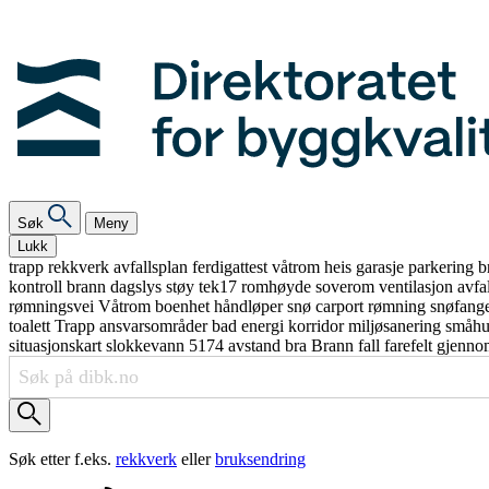
Søk
Meny
Lukk
trapp
rekkverk
avfallsplan
ferdigattest
våtrom
heis
garasje
parkering
b
kontroll
brann
dagslys
støy
tek17
romhøyde
soverom
ventilasjon
avfa
rømningsvei
Våtrom
boenhet
håndløper
snø
carport
rømning
snøfang
toalett
Trapp
ansvarsområder
bad
energi
korridor
miljøsanering
småh
situasjonskart
slokkevann
5174
avstand
bra
Brann
fall
farefelt
gjenno
Søk etter f.eks.
rekkverk
eller
bruksendring