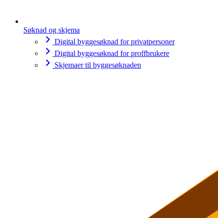
Søknad og skjema
Digital byggesøknad for privatpersoner
Digital byggesøknad for proffbrukere
Skjemaer til byggesøknaden