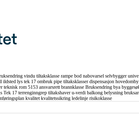
ruksendring
vindu
tiltaksklasse
rampe
bod
nabovarsel
selvbygger
unive
ll
ildsted
lys
tek 17
ombruk
pipe
tiltaksklasser
dispensasjon
hovedomby
er
teknisk rom
5153
ansvarsrett
brannklasse
Bruksendring
bya
byggesø
us
Tek 17
terrenginngrep
tiltakshaver
u-verdi
balkong
belysning
bruksa
mføringsplan
kvalitet
kvalitetssikring
ledelinje
risikoklasse