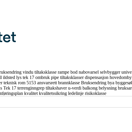
ruksendring
vindu
tiltaksklasse
rampe
bod
nabovarsel
selvbygger
unive
ll
ildsted
lys
tek 17
ombruk
pipe
tiltaksklasser
dispensasjon
hovedomby
er
teknisk rom
5153
ansvarsrett
brannklasse
Bruksendring
bya
byggesø
us
Tek 17
terrenginngrep
tiltakshaver
u-verdi
balkong
belysning
bruksa
mføringsplan
kvalitet
kvalitetssikring
ledelinje
risikoklasse