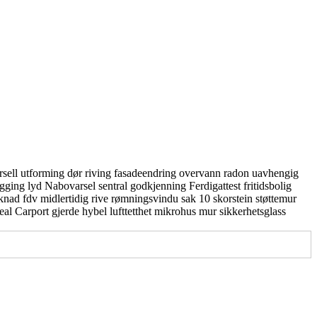
rsell utforming
dør
riving
fasadeendring
overvann
radon
uavhengig
gging
lyd
Nabovarsel
sentral godkjenning
Ferdigattest
fritidsbolig
knad
fdv
midlertidig
rive
rømningsvindu
sak 10
skorstein
støttemur
real
Carport
gjerde
hybel
lufttetthet
mikrohus
mur
sikkerhetsglass