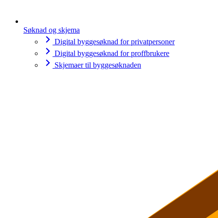
Søknad og skjema
Digital byggesøknad for privatpersoner
Digital byggesøknad for proffbrukere
Skjemaer til byggesøknaden