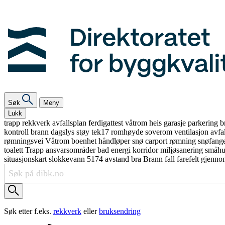
Søk
Meny
Lukk
trapp
rekkverk
avfallsplan
ferdigattest
våtrom
heis
garasje
parkering
b
kontroll
brann
dagslys
støy
tek17
romhøyde
soverom
ventilasjon
avfa
rømningsvei
Våtrom
boenhet
håndløper
snø
carport
rømning
snøfang
toalett
Trapp
ansvarsområder
bad
energi
korridor
miljøsanering
småh
situasjonskart
slokkevann
5174
avstand
bra
Brann
fall
farefelt
gjenno
Søk etter f.eks.
rekkverk
eller
bruksendring