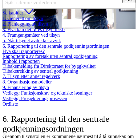
Se kapitler
1. Generelt om tilsyn
2. Planlegging av tilsyn
3. Hva kan det føres tilsyn med?
4. Framgangsmåter ved tilsyn
5. Når tilsynet avdekker avvik
6. Rapportering til den sentrale godkjenningsordningen
Hva skal rapporteres?
Rapportering av foretak uten sentral godkjenning
Innhold i rapporten
Tilbakemelding fra Direktoratet for byggkvalitet
Tilbaketrekking av sentral godkjenning
7. Tilsyn etter annet regelverk
8. Organisasjonsmodeller
9. Finansiering av tilsyn
Vedlegg: Funksjonskrav og tekniske løsninger
Vedlegg: Prosjekteringsprosessen
Ordliste
6. Rapportering til den sentrale
godkjenningsordningen
Gjennom tilsynsrollen er kommunene nærmest til å få kunnskap om