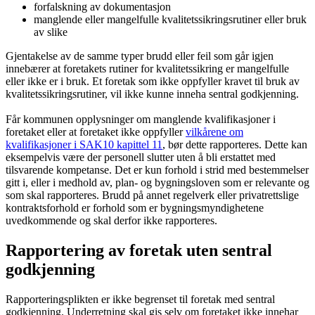
forfalskning av dokumentasjon
manglende eller mangelfulle kvalitetssikringsrutiner eller bruk
av slike
Gjentakelse av de samme typer brudd eller feil som går igjen
innebærer at foretakets rutiner for kvalitetssikring er mangelfulle
eller ikke er i bruk. Et foretak som ikke oppfyller kravet til bruk av
kvalitetssikringsrutiner, vil ikke kunne inneha sentral godkjenning.
Får kommunen opplysninger om manglende kvalifikasjoner i
foretaket eller at foretaket ikke oppfyller
vilkårene om
kvalifikasjoner i SAK10 kapittel 11
, bør dette rapporteres. Dette kan
eksempelvis være der personell slutter uten å bli erstattet med
tilsvarende kompetanse. Det er kun forhold i strid med bestemmelser
gitt i, eller i medhold av, plan- og bygningsloven som er relevante og
som skal rapporteres. Brudd på annet regelverk eller privatrettslige
kontraktsforhold er forhold som er bygningsmyndighetene
uvedkommende og skal derfor ikke rapporteres.
Rapportering av foretak uten sentral
godkjenning
Rapporteringsplikten er ikke begrenset til foretak med sentral
godkjenning. Underretning skal gis selv om foretaket ikke innehar