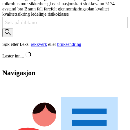
mikrohus
mur
sikkerhetsglass
situasjonskart
slokkevann
5174
avstand
bra
Brann
fall
farefelt
gjennomføringsplan
kvalitet
kvalitetssikring
ledelinje
risikoklasse
Søk etter f.eks.
rekkverk
eller
bruksendring
Laster inn...
Navigasjon