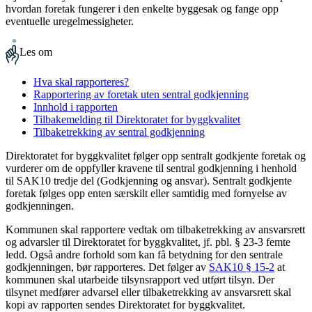
hvordan foretak fungerer i den enkelte byggesak og fange opp
eventuelle uregelmessigheter.
Les om
Hva skal rapporteres?
Rapportering av foretak uten sentral godkjenning
Innhold i rapporten
Tilbakemelding til Direktoratet for byggkvalitet
Tilbaketrekking av sentral godkjenning
Direktoratet for byggkvalitet følger opp sentralt godkjente foretak og
vurderer om de oppfyller kravene til sentral godkjenning i henhold
til SAK10 tredje del (Godkjenning og ansvar). Sentralt godkjente
foretak følges opp enten særskilt eller samtidig med fornyelse av
godkjenningen.
Kommunen skal rapportere vedtak om tilbaketrekking av ansvarsrett
og advarsler til Direktoratet for byggkvalitet, jf. pbl. § 23-3 femte
ledd. Også andre forhold som kan få betydning for den sentrale
godkjenningen, bør rapporteres. Det følger av
SAK10 § 15-2
at
kommunen skal utarbeide tilsynsrapport ved utført tilsyn. Der
tilsynet medfører advarsel eller tilbaketrekking av ansvarsrett skal
kopi av rapporten sendes Direktoratet for byggkvalitet.