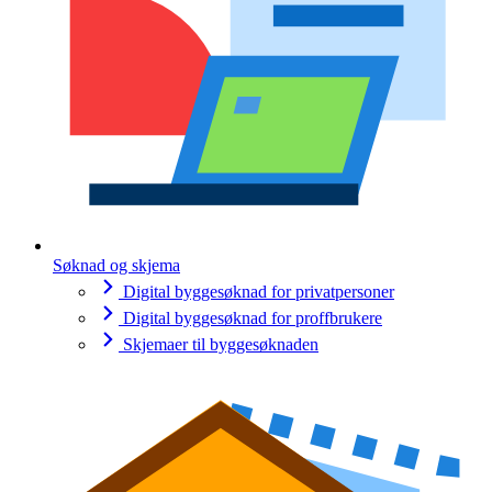
Søknad og skjema
Digital byggesøknad for privatpersoner
Digital byggesøknad for proffbrukere
Skjemaer til byggesøknaden