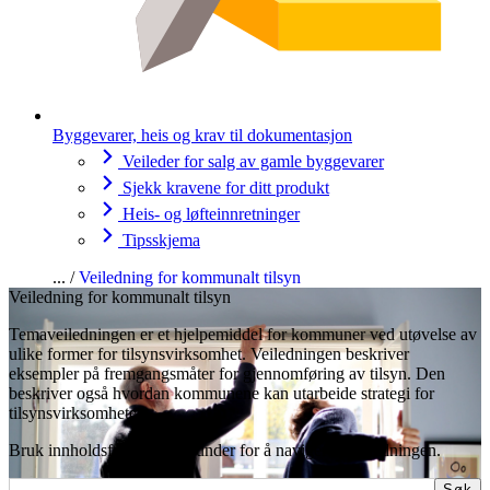
Byggevarer, heis og krav til dokumentasjon
Veileder for salg av gamle byggevarer
Sjekk kravene for ditt produkt
Heis- og løfteinnretninger
Tipsskjema
Veiledning for kommunalt tilsyn
Veiledning for kommunalt tilsyn
Temaveiledningen er et hjelpemiddel for kommuner ved utøvelse av
ulike former for tilsynsvirksomhet. Veiledningen beskriver
eksempler på fremgangsmåter for gjennomføring av tilsyn. Den
beskriver også hvordan kommunene kan utarbeide strategi for
tilsynsvirksomheten.
Bruk innholdsfortegnelsen under for å navigere i veiledningen.
Søk
Søk