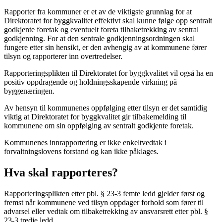
Rapporter fra kommuner er et av de viktigste grunnlag for at
Direktoratet for byggkvalitet effektivt skal kunne følge opp sentralt
godkjente foretak og eventuelt foreta tilbaketrekking av sentral
godkjenning. For at den sentrale godkjenningsordningen skal
fungere etter sin hensikt, er den avhengig av at kommunene fører
tilsyn og rapporterer inn overtredelser.
Rapporteringsplikten til Direktoratet for byggkvalitet vil også ha en
positiv oppdragende og holdningsskapende virkning på
byggenæringen.
Av hensyn til kommunenes oppfølging etter tilsyn er det samtidig
viktig at Direktoratet for byggkvalitet gir tilbakemelding til
kommunene om sin oppfølging av sentralt godkjente foretak.
Kommunenes innrapportering er ikke enkeltvedtak i
forvaltningslovens forstand og kan ikke påklages.
Hva skal rapporteres?
Rapporteringsplikten etter pbl. § 23-3 femte ledd gjelder først og
fremst når kommunene ved tilsyn oppdager forhold som fører til
advarsel eller vedtak om tilbaketrekking av ansvarsrett etter pbl. §
23-3 tredje ledd.