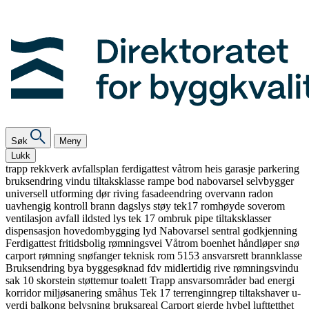
Søk
Meny
Lukk
trapp
rekkverk
avfallsplan
ferdigattest
våtrom
heis
garasje
parkering
bruksendring
vindu
tiltaksklasse
rampe
bod
nabovarsel
selvbygger
universell utforming
dør
riving
fasadeendring
overvann
radon
uavhengig kontroll
brann
dagslys
støy
tek17
romhøyde
soverom
ventilasjon
avfall
ildsted
lys
tek 17
ombruk
pipe
tiltaksklasser
dispensasjon
hovedombygging
lyd
Nabovarsel
sentral godkjenning
Ferdigattest
fritidsbolig
rømningsvei
Våtrom
boenhet
håndløper
snø
carport
rømning
snøfanger
teknisk rom
5153
ansvarsrett
brannklasse
Bruksendring
bya
byggesøknad
fdv
midlertidig
rive
rømningsvindu
sak 10
skorstein
støttemur
toalett
Trapp
ansvarsområder
bad
energi
korridor
miljøsanering
småhus
Tek 17
terrenginngrep
tiltakshaver
u-
verdi
balkong
belysning
bruksareal
Carport
gjerde
hybel
lufttetthet