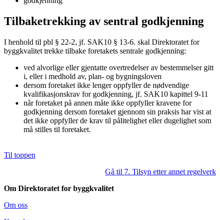
godkjenning
Tilbaketrekking av sentral godkjenning
I henhold til pbl § 22-2, jf. SAK10 § 13-6. skal Direktoratet for
byggkvalitet trekke tilbake foretakets sentrale godkjenning:
ved alvorlige eller gjentatte overtredelser av bestemmelser gitt
i, eller i medhold av, plan- og bygningsloven
dersom foretaket ikke lenger oppfyller de nødvendige
kvalifikasjonskrav for godkjenning, jf. SAK10 kapittel 9-11
når foretaket på annen måte ikke oppfyller kravene for
godkjenning dersom foretaket gjennom sin praksis har vist at
det ikke oppfyller de krav til pålitelighet eller dugelighet som
må stilles til foretaket.
Til toppen
Gå til 7. Tilsyn etter annet regelverk
Om Direktoratet for byggkvalitet
Om oss