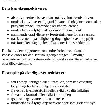
Dette kan eksempelvis være:
alvorlig overtredelse av plan- og bygningslovgivningen
unnlatelse av i vesentlig grad å ivareta funksjonen som søker,
prosjekterende, utførende eller kontrollerende
unnlatelse av å følge pålegg om retting av avvik
manglende oppfyllelse av forutsetningene for ansvarsrett
når kravene til pålitelighet og dugelighet ikke er oppfylt
når foretakets faglige kvalifikasjoner ikke strekker til
Det kan videre rapporteres om andre forhold som kan ha
konsekvenser for den sentrale godkjenningen. Alvorlige
overtredelser bør rapporteres selv om de ikke resulterer i advarsel
eller tilbaketrekking.
Eksempler på alvorlige overtredelser er:
feil i prosjekteringen eller utførelsen, som har vesentlig
betydning for helse, miljø eller sikkerhet
fravær av kvalitetssikring eller svikt i kvalitetssikring
fravær av kontroll eller svikt i kontrollen
igangsetting av arbeid uten tillatelse
unnlatelse av å følge opp henvendelser som gjelder tilsyn