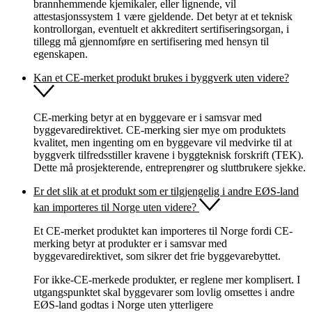
brannhemmende kjemikaler, eller lignende, vil
attestasjonssystem 1 være gjeldende. Det betyr at et teknisk
kontrollorgan, eventuelt et akkreditert sertifiseringsorgan, i
tillegg må gjennomføre en sertifisering med hensyn til
egenskapen.
Kan et CE-merket produkt brukes i byggverk uten videre?
CE-merking betyr at en byggevare er i samsvar med
byggevaredirektivet. CE-merking sier mye om produktets
kvalitet, men ingenting om en byggevare vil medvirke til at
byggverk tilfredsstiller kravene i byggteknisk forskrift (TEK).
Dette må prosjekterende, entreprenører og sluttbrukere sjekke.
Er det slik at et produkt som er tilgjengelig i andre EØS-land
kan importeres til Norge uten videre?
Et CE-merket produktet kan importeres til Norge fordi CE-
merking betyr at produkter er i samsvar med
byggevaredirektivet, som sikrer det frie byggevarebyttet.
For ikke-CE-merkede produkter, er reglene mer komplisert. I
utgangspunktet skal byggevarer som lovlig omsettes i andre
EØS-land godtas i Norge uten ytterligere