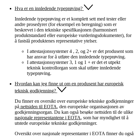
Hva er en innledende typeprøving?
Innledende typeprøving er et komplett sett med tester eller
andre prosedyrer (for eksempel en beregning) som er
beskrevet i den tekniske spesifikasjonen (harmonisert
produktstandard eller europeiske vurderingsdokumenter), for
å fastslå produktenes representative ytelser.
I attestasjonssystemer 4 , 2, og 2+ er det produsent som
har ansvar for å utføre den innledende typeprøving.
I attestasjonssystemer 3, 1 og 1 + er det et utpekt
teknisk kontrollorgan som skal utføre innledende
typeprøving.
Hvordan kan jeg finne ut om en produsent har europeisk
teknisk godkjenning?
Du finner en oversikt over europeiske tekniske godkjenninger
på
nettsiden til EOTA
, den europeiske organisasjonen av
godkjenningsorgan. Du kan også besøke nettsiden til de ulike
nasjonale representantene i EOTA
, som har myndighet til å
utstede europeiske tekniske godkjenninger.
Oversikt over nasjonale representanter i EOTA finner du også