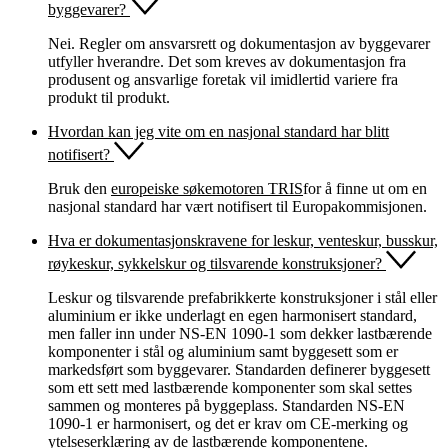
byggevarer?
Nei. Regler om ansvarsrett og dokumentasjon av byggevarer
utfyller hverandre. Det som kreves av dokumentasjon fra
produsent og ansvarlige foretak vil imidlertid variere fra
produkt til produkt.
Hvordan kan jeg vite om en nasjonal standard har blitt
notifisert?
Bruk den
europeiske søkemotoren TRIS
for å finne ut om en
nasjonal standard har vært notifisert til Europakommisjonen.
Hva er dokumentasjonskravene for leskur, venteskur, busskur,
røykeskur, sykkelskur og tilsvarende konstruksjoner?
Leskur og tilsvarende prefabrikkerte konstruksjoner i stål eller
aluminium er ikke underlagt en egen harmonisert standard,
men faller inn under NS-EN 1090-1 som dekker lastbærende
komponenter i stål og aluminium samt byggesett som er
markedsført som byggevarer. Standarden definerer byggesett
som ett sett med lastbærende komponenter som skal settes
sammen og monteres på byggeplass. Standarden NS-EN
1090-1 er harmonisert, og det er krav om CE-merking og
ytelseserklæring av de lastbærende komponentene.