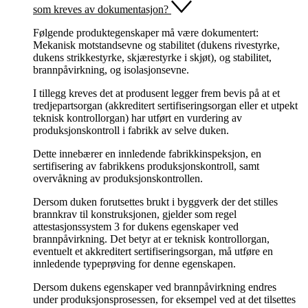
som kreves av dokumentasjon?
Følgende produktegenskaper må være dokumentert:
Mekanisk motstandsevne og stabilitet (dukens rivestyrke,
dukens strikkestyrke, skjærestyrke i skjøt), og stabilitet,
brannpåvirkning, og isolasjonsevne.
I tillegg kreves det at produsent legger frem bevis på at et
tredjepartsorgan (akkreditert sertifiseringsorgan eller et utpekt
teknisk kontrollorgan) har utført en vurdering av
produksjonskontroll i fabrikk av selve duken.
Dette innebærer en innledende fabrikkinspeksjon, en
sertifisering av fabrikkens produksjonskontroll, samt
overvåkning av produksjonskontrollen.
Dersom duken forutsettes brukt i byggverk der det stilles
brannkrav til konstruksjonen, gjelder som regel
attestasjonssystem 3 for dukens egenskaper ved
brannpåvirkning. Det betyr at er teknisk kontrollorgan,
eventuelt et akkreditert sertifiseringsorgan, må utføre en
innledende typeprøving for denne egenskapen.
Dersom dukens egenskaper ved brannpåvirkning endres
under produksjonsprosessen, for eksempel ved at det tilsettes