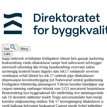
Søk
Meny
Lukk
trapp
rekkverk
avfallsplan
ferdigattest
våtrom
heis
garasje
parkering
bruksendring
vindu
tiltaksklasse
rampe
bod
nabovarsel
selvbygger
universell utforming
dør
riving
fasadeendring
overvann
radon
uavhengig kontroll
brann
dagslys
støy
tek17
romhøyde
soverom
ventilasjon
avfall
ildsted
lys
tek 17
ombruk
pipe
tiltaksklasser
dispensasjon
hovedombygging
lyd
Nabovarsel
sentral godkjenning
Ferdigattest
fritidsbolig
rømningsvei
Våtrom
boenhet
håndløper
snø
carport
rømning
snøfanger
teknisk rom
5153
ansvarsrett
brannklasse
Bruksendring
bya
byggesøknad
fdv
midlertidig
rive
rømningsvindu
sak 10
skorstein
støttemur
toalett
Trapp
ansvarsområder
bad
energi
korridor
miljøsanering
småhus
Tek 17
terrenginngrep
tiltakshaver
u-
verdi
balkong
belysning
bruksareal
Carport
gjerde
hybel
lufttetthet