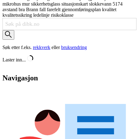
mikrohus
mur
sikkerhetsglass
situasjonskart
slokkevann
5174
avstand
bra
Brann
fall
farefelt
gjennomføringsplan
kvalitet
kvalitetssikring
ledelinje
risikoklasse
Søk etter f.eks.
rekkverk
eller
bruksendring
Laster inn...
Navigasjon