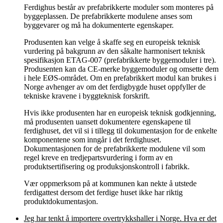
Ferdighus består av prefabrikkerte moduler som monteres på
byggeplassen. De prefabrikkerte modulene anses som
byggevarer og må ha dokumenterte egenskaper.
Produsenten kan velge å skaffe seg en europeisk teknisk
vurdering på bakgrunn av den såkalte harmonisert teknisk
spesifikasjon ETAG-007 (prefabrikkerte byggemoduler i tre).
Produsenten kan da CE-merke byggemoduler og omsette dem
i hele EØS-området. Om en prefabrikkert modul kan brukes i
Norge avhenger av om det ferdigbygde huset oppfyller de
tekniske kravene i byggteknisk forskrift.
Hvis ikke produsenten har en europeisk teknisk godkjenning,
må produsenten uansett dokumentere egenskapene til
ferdighuset, det vil si i tillegg til dokumentasjon for de enkelte
komponentene som inngår i det ferdighuset.
Dokumentasjonen for de prefabrikkerte modulene vil som
regel kreve en tredjepartsvurdering i form av en
produktsertifisering og produksjonskontroll i fabrikk.
Vær oppmerksom på at kommunen kan nekte å utstede
ferdigattest dersom det ferdige huset ikke har riktig
produktdokumentasjon.
Jeg har tenkt å importere overtrykkshaller i Norge. Hva er det