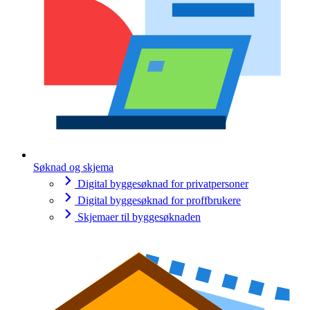
Søknad og skjema
Digital byggesøknad for privatpersoner
Digital byggesøknad for proffbrukere
Skjemaer til byggesøknaden