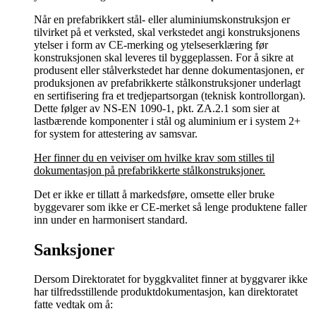
Når en prefabrikkert stål- eller aluminiumskonstruksjon er
tilvirket på et verksted, skal verkstedet angi konstruksjonens
ytelser i form av CE-merking og ytelseserklæring før
konstruksjonen skal leveres til byggeplassen. For å sikre at
produsent eller stålverkstedet har denne dokumentasjonen, er
produksjonen av prefabrikkerte stålkonstruksjoner underlagt
en sertifisering fra et tredjepartsorgan (teknisk kontrollorgan).
Dette følger av NS-EN 1090-1, pkt. ZA.2.1 som sier at
lastbærende komponenter i stål og aluminium er i system 2+
for system for attestering av samsvar.
Her finner du en veiviser om hvilke krav som stilles til
dokumentasjon på prefabrikkerte stålkonstruksjoner.
Det er ikke er tillatt å markedsføre, omsette eller bruke
byggevarer som ikke er CE-merket så lenge produktene faller
inn under en harmonisert standard.
Sanksjoner
Dersom Direktoratet for byggkvalitet finner at byggvarer ikke
har tilfredsstillende produktdokumentasjon, kan direktoratet
fatte vedtak om å: