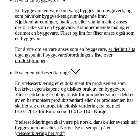
En byggevare en vare som varig bygges inn i byggverk, og
som påvirker byggverkets grunnleggende krav.
Kjøkkeninnredninger, markiser, eller vanlig maling anses
derfor ikke som en byggevare. Brannhemmende maling er
derimot en byggevare. Fliser og lim for fliser anses også som
en byggevare.
For å vite om en vare anses som en byggevare,
er det lurt å ta
utgangspunkt i byggevareforordningens liste over
produktgrupper
.
Hva er en ytelseserklæring?
En ytelseserklæring er et dokument fra produsenten som
beskriver egenskapene og tilsiktet bruk av en byggevare.
Ytelseserklæring er obligatorisk for produkter som er dekket
av en harmonisert produktstandard eller der produsenten har
skaffet seg en europeisk teknisk vurdering fra og med
01.07.2013 for Europa og 01.01.2014 i Norge.
Ytelseserklæringen skal være på norsk, dansk eller svensk når
byggevaren omsettes i Norge.
Se eksempel på en
ytelseserklæring her (pdf)