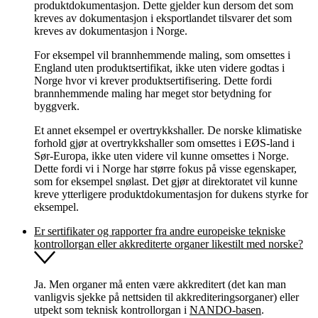
produktdokumentasjon. Dette gjelder kun dersom det som
kreves av dokumentasjon i eksportlandet tilsvarer det som
kreves av dokumentasjon i Norge.
For eksempel vil brannhemmende maling, som omsettes i
England uten produktsertifikat, ikke uten videre godtas i
Norge hvor vi krever produktsertifisering. Dette fordi
brannhemmende maling har meget stor betydning for
byggverk.
Et annet eksempel er overtrykkshaller. De norske klimatiske
forhold gjør at overtrykkshaller som omsettes i EØS-land i
Sør-Europa, ikke uten videre vil kunne omsettes i Norge.
Dette fordi vi i Norge har større fokus på visse egenskaper,
som for eksempel snølast. Det gjør at direktoratet vil kunne
kreve ytterligere produktdokumentasjon for dukens styrke for
eksempel.
Er sertifikater og rapporter fra andre europeiske tekniske
kontrollorgan eller akkrediterte organer likestilt med norske?
Ja. Men organer må enten være akkreditert (det kan man
vanligvis sjekke på nettsiden til akkrediteringsorganer) eller
utpekt som teknisk kontrollorgan i
NANDO-basen
.