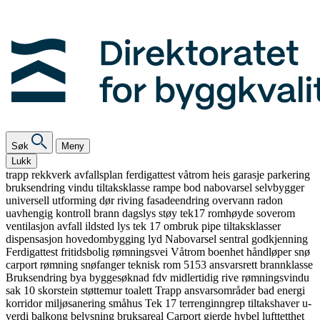
Søk
Meny
Lukk
trapp
rekkverk
avfallsplan
ferdigattest
våtrom
heis
garasje
parkering
bruksendring
vindu
tiltaksklasse
rampe
bod
nabovarsel
selvbygger
universell utforming
dør
riving
fasadeendring
overvann
radon
uavhengig kontroll
brann
dagslys
støy
tek17
romhøyde
soverom
ventilasjon
avfall
ildsted
lys
tek 17
ombruk
pipe
tiltaksklasser
dispensasjon
hovedombygging
lyd
Nabovarsel
sentral godkjenning
Ferdigattest
fritidsbolig
rømningsvei
Våtrom
boenhet
håndløper
snø
carport
rømning
snøfanger
teknisk rom
5153
ansvarsrett
brannklasse
Bruksendring
bya
byggesøknad
fdv
midlertidig
rive
rømningsvindu
sak 10
skorstein
støttemur
toalett
Trapp
ansvarsområder
bad
energi
korridor
miljøsanering
småhus
Tek 17
terrenginngrep
tiltakshaver
u-
verdi
balkong
belysning
bruksareal
Carport
gjerde
hybel
lufttetthet