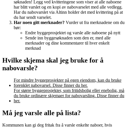
søknaden! Legg ved kvitteringene som viser at alle naboene
har blitt varslet og en kopi av
nabovarselet
med alle vedlegg.
Har du nabovarslet via Altinn holder det med kvittering på at
du har sendt varselet.
Har noen gitt merknader?
Vurder ut fra merknadene om du
bør:
Endre byggeprosjektet og varsle alle naboene på nytt
Sende inn byggesøknaden som den er, med alle
merknader og dine kommentarer til hver enkelt
merknad
Hvilke skjema skal jeg bruke for å
nabovarsle?
For mindre byggeprosjekter på egen eiendom, kan du bruke
forenklet
nabovarsel
. Disse finner du her.
For større byggeprosjekter, som fritidsbolig eller enebolig, må
du bruke ordinære skjemaer for nabovarsling. Disse finner du
her.
Må jeg varsle alle på lista?
Kommunen kan gi deg fritak fra å varsle enkelte naboer, hvis