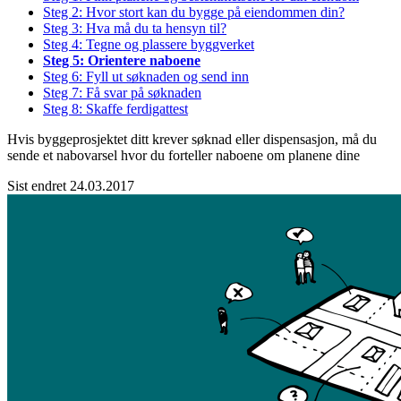
Steg 2: Hvor stort kan du bygge på eiendommen din?
Steg 3: Hva må du ta hensyn til?
Steg 4: Tegne og plassere byggverket
Steg 5: Orientere naboene
Steg 6: Fyll ut søknaden og send inn
Steg 7: Få svar på søknaden
Steg 8: Skaffe ferdigattest
Hvis byggeprosjektet ditt krever søknad eller dispensasjon, må du
sende et
nabovarsel
hvor du forteller naboene om planene dine
Sist endret 24.03.2017