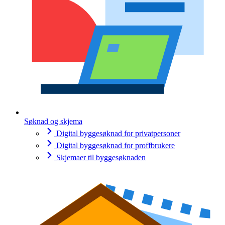
Søknad og skjema
Digital byggesøknad for privatpersoner
Digital byggesøknad for proffbrukere
Skjemaer til byggesøknaden