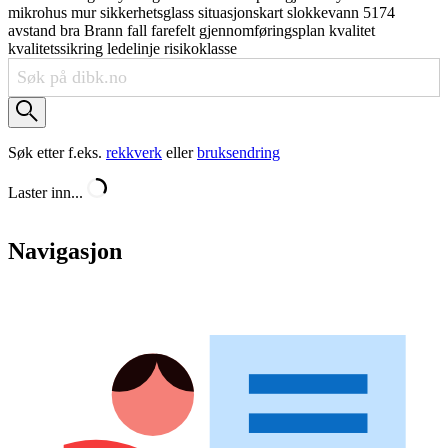
mikrohus
mur
sikkerhetsglass
situasjonskart
slokkevann
5174
avstand
bra
Brann
fall
farefelt
gjennomføringsplan
kvalitet
kvalitetssikring
ledelinje
risikoklasse
Søk etter f.eks.
rekkverk
eller
bruksendring
Laster inn...
Navigasjon