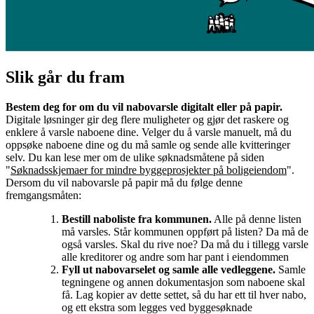
Slik går du fram
Bestem deg for om du vil nabovarsle digitalt eller på papir.
Digitale løsninger gir deg flere muligheter og gjør det raskere og
enklere å varsle naboene dine. Velger du å varsle manuelt, må du
oppsøke naboene dine og du må samle og sende alle kvitteringer
selv. Du kan lese mer om de ulike søknadsmåtene på siden
"
Søknadsskjemaer for mindre byggeprosjekter på boligeiendom
".
Dersom du vil nabovarsle på papir må du følge denne
fremgangsmåten:
Bestill naboliste fra kommunen.
Alle på denne listen
må varsles. Står kommunen oppført på listen? Da må de
også varsles. Skal du rive noe? Da må du i tillegg varsle
alle kreditorer og andre som har pant i eiendommen
Fyll ut
nabovarselet
og samle alle vedleggene.
Samle
tegningene og annen dokumentasjon som naboene skal
få. Lag kopier av dette settet, så du har ett til hver nabo,
og ett ekstra som legges ved byggesøknade