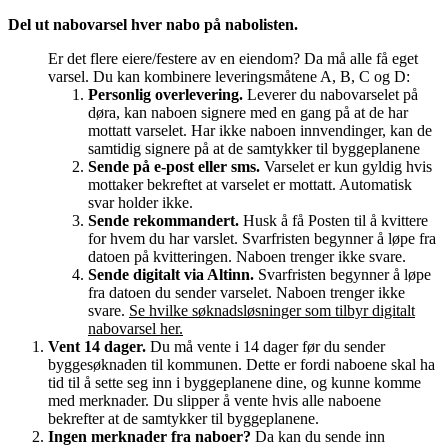
Del ut
nabovarsel
hver nabo på nabolisten.
Er det flere eiere/festere av en eiendom? Da må alle få eget
varsel. Du kan kombinere leveringsmåtene A, B, C og D:
Personlig overlevering.
Leverer du
nabovarselet
på
døra, kan naboen signere med en gang på at de har
mottatt varselet. Har ikke naboen innvendinger, kan de
samtidig signere på at de samtykker til byggeplanene
Sende på e-post eller sms.
Varselet er kun gyldig hvis
mottaker bekreftet at varselet er mottatt. Automatisk
svar holder ikke.
Sende rekommandert.
Husk å få Posten til å kvittere
for hvem du har varslet. Svarfristen begynner å løpe fra
datoen på kvitteringen. Naboen trenger ikke svare.
Sende digitalt via Altinn.
Svarfristen begynner å løpe
fra datoen du sender varselet. Naboen trenger ikke
svare.
Se hvilke søknadsløsninger som tilbyr digitalt
nabovarsel
her.
Vent 14 dager.
Du må vente i 14 dager før du sender
byggesøknaden til kommunen. Dette er fordi naboene skal ha
tid til å sette seg inn i byggeplanene dine, og kunne komme
med merknader. Du slipper å vente hvis alle naboene
bekrefter at de samtykker til byggeplanene.
Ingen merknader fra naboer?
Da kan du sende inn