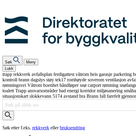
Søk
Meny
Lukk
trapp
rekkverk
avfallsplan
ferdigattest
våtrom
heis
garasje
parkering
b
kontroll
brann
dagslys
støy
tek17
romhøyde
soverom
ventilasjon
avfa
rømningsvei
Våtrom
boenhet
håndløper
snø
carport
rømning
snøfang
toalett
Trapp
ansvarsområder
bad
energi
korridor
miljøsanering
småh
situasjonskart
slokkevann
5174
avstand
bra
Brann
fall
farefelt
gjenno
Søk etter f.eks.
rekkverk
eller
bruksendring