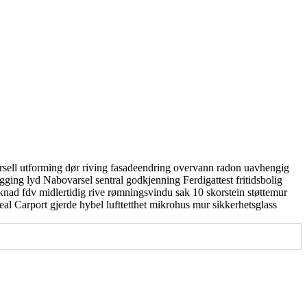
rsell utforming
dør
riving
fasadeendring
overvann
radon
uavhengig
gging
lyd
Nabovarsel
sentral godkjenning
Ferdigattest
fritidsbolig
knad
fdv
midlertidig
rive
rømningsvindu
sak 10
skorstein
støttemur
real
Carport
gjerde
hybel
lufttetthet
mikrohus
mur
sikkerhetsglass