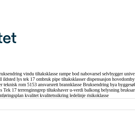
ruksendring
vindu
tiltaksklasse
rampe
bod
nabovarsel
selvbygger
unive
ll
ildsted
lys
tek 17
ombruk
pipe
tiltaksklasser
dispensasjon
hovedomby
er
teknisk rom
5153
ansvarsrett
brannklasse
Bruksendring
bya
byggesø
us
Tek 17
terrenginngrep
tiltakshaver
u-verdi
balkong
belysning
bruksa
mføringsplan
kvalitet
kvalitetssikring
ledelinje
risikoklasse