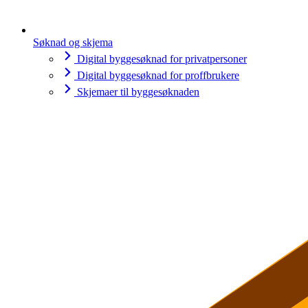
Søknad og skjema
Digital byggesøknad for privatpersoner
Digital byggesøknad for proffbrukere
Skjemaer til byggesøknaden