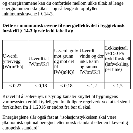
og energirammene kan du omfordele mellom ulike tiltak så lenge
energirammen ikke øker – og så lenge du oppfyller
minimumskravene i § 14-3.
Dette er minimumskravene til energieffektivitet i byggteknisk
forskrift § 14-3 første ledd tabell a):
Lekkasjetall
U-verdi gulv
U-verdi
ved 50 Pa
U-verdi
mot grunn
vindu og dør
U-verdi tak
trykkforskjell
yttervegg
og mot det
inkl. karm
[W/(m²K)]
(luftveksling
[W/(m²K)]
fri
og ramme
per time)
[W/(m²K)]
[W/(m²K)]
≤ 0,22
≤ 0,18
≤ 0,18
≤ 1,2
≤ 1,5
Kravet til å isolere rør, utstyr og kanaler knyttet til bygningens
varmesystem er blitt tydeligere fra tidligere regelverk ved at teksten i
forskriften fra 1.1.2016 er endret fra bør til skal.
Energireglene slår også fast at "isolasjonstykkelsen skal være
økonomisk optimal beregnet etter norsk standard eller en likeverdig
europeisk standard".