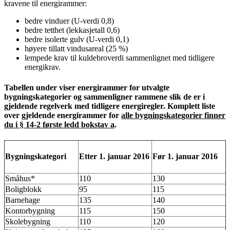
kravene til energirammer:
bedre vinduer (U-verdi 0,8)
bedre tetthet (lekkasjetall 0,6)
bedre isolerte gulv (U-verdi 0,1)
høyere tillatt vindusareal (25 %)
lempede krav til kuldebroverdi sammenlignet med tidligere
energikrav.
Tabellen under viser energirammer for utvalgte
bygningskategorier og sammenligner rammene slik de er i
gjeldende regelverk med tidligere energiregler. Komplett liste
over gjeldende energirammer for
alle bygningskategorier finner
du i § 14-2 første ledd bokstav a
.
Bygningskategori
Etter 1. januar 2016
Før 1. januar 2016
Småhus*
110
130
Boligblokk
95
115
Barnehage
135
140
Kontorbygning
115
150
Skolebygning
110
120