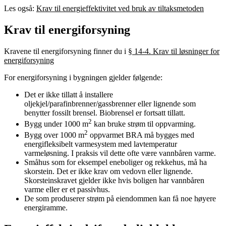
Les også:
Krav til energieffektivitet ved bruk av tiltaksmetoden
Krav til energiforsyning
Kravene til energiforsyning finner du i
§ 14-4. Krav til løsninger for
energiforsyning
For energiforsyning i bygningen gjelder følgende:
Det er ikke tillatt å installere
oljekjel/parafinbrenner/gassbrenner eller lignende som
benytter fossilt brensel. Biobrensel er fortsatt tillatt.
2
Bygg under 1000 m
kan bruke strøm til oppvarming.
2
Bygg over 1000 m
oppvarmet BRA må bygges med
energifleksibelt varmesystem med lavtemperatur
varmeløsning. I praksis vil dette ofte være vannbåren varme.
Småhus som for eksempel eneboliger og rekkehus, må ha
skorstein. Det er ikke krav om vedovn eller lignende.
Skorsteinskravet gjelder ikke hvis boligen har vannbåren
varme eller er et passivhus.
De som produserer strøm på eiendommen kan få noe høyere
energiramme.