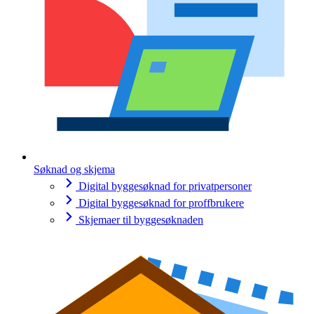
Søknad og skjema
Digital byggesøknad for privatpersoner
Digital byggesøknad for proffbrukere
Skjemaer til byggesøknaden