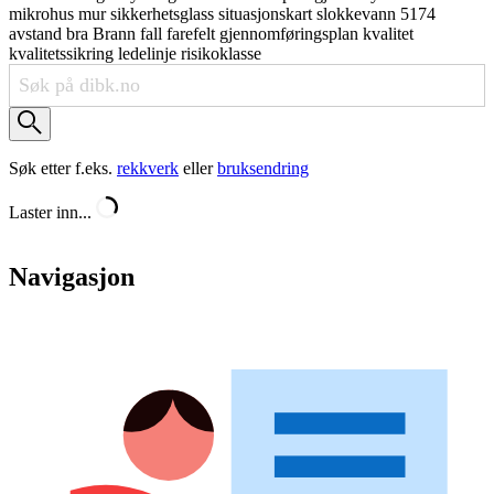
mikrohus
mur
sikkerhetsglass
situasjonskart
slokkevann
5174
avstand
bra
Brann
fall
farefelt
gjennomføringsplan
kvalitet
kvalitetssikring
ledelinje
risikoklasse
Søk etter f.eks.
rekkverk
eller
bruksendring
Laster inn...
Navigasjon