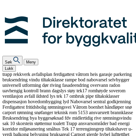
Søk
Meny
Lukk
trapp
rekkverk
avfallsplan
ferdigattest
våtrom
heis
garasje
parkering
bruksendring
vindu
tiltaksklasse
rampe
bod
nabovarsel
selvbygger
universell utforming
dør
riving
fasadeendring
overvann
radon
uavhengig kontroll
brann
dagslys
støy
tek17
romhøyde
soverom
ventilasjon
avfall
ildsted
lys
tek 17
ombruk
pipe
tiltaksklasser
dispensasjon
hovedombygging
lyd
Nabovarsel
sentral godkjenning
Ferdigattest
fritidsbolig
rømningsvei
Våtrom
boenhet
håndløper
snø
carport
rømning
snøfanger
teknisk rom
5153
ansvarsrett
brannklasse
Bruksendring
bya
byggesøknad
fdv
midlertidig
rive
rømningsvindu
sak 10
skorstein
støttemur
toalett
Trapp
ansvarsområder
bad
energi
korridor
miljøsanering
småhus
Tek 17
terrenginngrep
tiltakshaver
u-
verdi
balkong
belysning
bruksareal
Carport
gjerde
hybel
lufttetthet