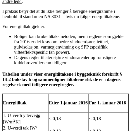
andre ledd
.
I praksis betyr det at du ikke trenger å beregne energiramme i
henhold til standarden NS 3031 – hvis du følger energitiltakene.
For energitiltak gjelder:
Boliger kan bruke tiltaksmetoden, men i reglene som gjelder
fra 2016 er det krav om bedre vinduer/dører, tetthet,
gulvisolasjon, varmegjenvinning og SFP (spesifikk
vifteeffekt/spesific fan power).
Dagens regler tillater større vindusarealer og romsligere
kuldebroverdier enn tidligere.
Tabellen under viser energitiltakene i byggteknisk forskrift §
14-2 bokstav b og sammenligner tiltakene slik de er i dagens
regelverk med tidligere energiregler.
Energitiltak
Etter 1.januar 2016
Før 1. januar 2016
1. U-verdi yttervegg
≤ 0,18
≤ 0,18
2
[W/m
K]
2. U-verdi tak [W/