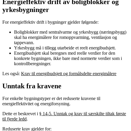
Energieffektiv drift av boligblokker og
yrkesbygninger
For energieffektiv drift i bygninger gjelder følgende:
Boligblokker med sentralvarme og yrkesbygg (næringsbygg)
skal ha energimålere for romoppvarming, ventilasjon og
tappevann.
Yrkesbygg må i tillegg utarbeide et reelt energibudsjett.
Energibudsjett skal beregnes med reelle verdier for den
konkrete bygningen, ikke bare med normerte verdier som i
kontrollberegninger.
Les også:
Krav til energibudsjett og formålsdelte energimålere
Unntak fra kravene
For enkelte bygningstyper er det reduserte kravene til
energieffektivitet og energiforsyning.
Dette er beskrevet i
§ 14-5. Unntak og krav til særskilte tiltak første
til fjerde ledd
.
Reduserte krav gjelder for: