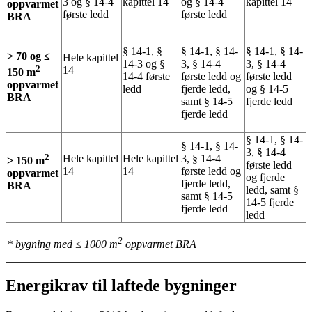
3 og § 14-4
kapittel 14
og § 14-4
kapittel 14
oppvarmet
første ledd
første ledd
BRA
§ 14-1, §
§ 14-1, § 14-
§ 14-1, § 14-
> 70 og ≤
Hele kapittel
14-3 og §
3, § 14-4
3, § 14-4
2
14
150 m
14-4 første
første ledd og
første ledd
oppvarmet
ledd
fjerde ledd,
og § 14-5
BRA
samt § 14-5
fjerde ledd
fjerde ledd
§ 14-1, § 14-
§ 14-1, § 14-
3, § 14-4
2
Hele kapittel
Hele kapittel
3, § 14-4
> 150 m
første ledd
14
14
første ledd og
oppvarmet
og fjerde
fjerde ledd,
BRA
ledd, samt §
samt § 14-5
14-5 fjerde
fjerde ledd
ledd
2
* bygning med ≤ 1000 m
oppvarmet BRA
Energikrav til laftede bygninger