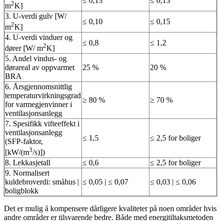
≤ 0,13
≤ 0,13
2
m
K]
3. U-verdi gulv [W/
≤ 0,10
≤ 0,15
2
m
K]
4. U-verdi vinduer og
≤ 0,8
≤ 1,2
2
dører [W/ m
K]
5. Andel vindus- og
dørareal av oppvarmet
25 %
20 %
BRA
6. Årsgjennomsnittlig
temperaturvirkningsgrad
≥ 80 %
≥ 70 %
for varmegjenvinner i
ventilasjonsanlegg
7. Spesifikk vifteeffekt i
ventilasjonsanlegg
≤ 1,5
≤ 2,5 for boliger
(SFP-faktor,
3
[kW/(m
/s)])
8. Lekkasjetall
≤ 0,6
≤ 2,5 for boliger
9. Normalisert
kuldebroverdi: småhus |
≤ 0,05 | ≤ 0,07
≤ 0,03 | ≤ 0,06
boligblokk
Det er mulig å kompensere dårligere kvaliteter på noen områder hvis
andre områder er tilsvarende bedre. Både med energitiltaksmetoden