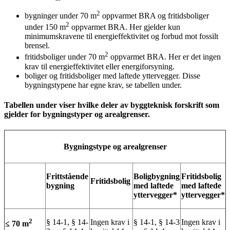
2
bygninger under 70 m
oppvarmet BRA og fritidsboliger
2
under 150 m
oppvarmet BRA. Her gjelder kun
minimumskravene til energieffektivitet og forbud mot fossilt
brensel.
2
fritidsboliger under 70 m
oppvarmet BRA. Her er det ingen
krav til energieffektivitet eller energiforsyning.
boliger og fritidsboliger med laftede yttervegger. Disse
bygningstypene har egne krav, se tabellen under.
Tabellen under viser hvilke deler av byggteknisk forskrift som
gjelder for bygningstyper og arealgrenser.
Bygningstype og arealgrenser
Frittstående
Boligbygning
Fritidsbolig
Fritidsbolig
bygning
med laftede
med laftede
yttervegger*
yttervegger*
2
§ 14-1, § 14-
Ingen krav i
§ 14-1, § 14-3
Ingen krav i
≤ 70 m