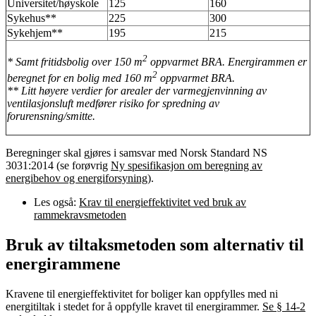
Universitet/høyskole
125
160
Sykehus**
225
300
Sykehjem**
195
215
2
* Samt fritidsbolig over 150 m
oppvarmet BRA. Energirammen er
2
beregnet for en bolig med 160 m
oppvarmet BRA.
** Litt høyere verdier for arealer der varmegjenvinning av
ventilasjonsluft medfører risiko for spredning av
forurensning/smitte.
Beregninger skal gjøres i samsvar med Norsk Standard NS
3031:2014 (se forøvrig
Ny spesifikasjon om beregning av
energibehov og energiforsyning
).
Les også:
Krav til energieffektivitet ved bruk av
rammekravsmetoden
Bruk av tiltaksmetoden som alternativ til
energirammene
Kravene til energieffektivitet for boliger kan oppfylles med ni
energitiltak i stedet for å oppfylle kravet til energirammer.
Se § 14-2