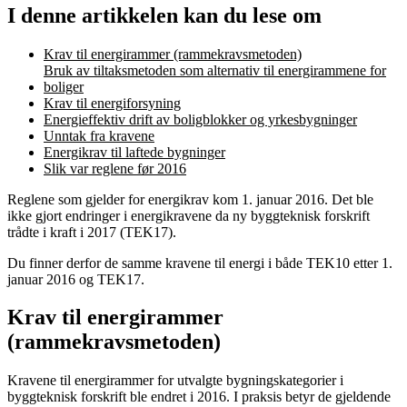
I denne artikkelen kan du lese om
Krav til energirammer (rammekravsmetoden)
Bruk av tiltaksmetoden som alternativ til energirammene for
boliger
Krav til energiforsyning
Energieffektiv drift av boligblokker og yrkesbygninger
Unntak fra kravene
Energikrav til laftede bygninger
Slik var reglene før 2016
Reglene som gjelder for energikrav kom 1. januar 2016. Det ble
ikke gjort endringer i energikravene da ny byggteknisk forskrift
trådte i kraft i 2017 (TEK17).
Du finner derfor de samme kravene til energi i både TEK10 etter 1.
januar 2016 og TEK17.
Krav til energirammer
(rammekravsmetoden)
Kravene til energirammer for utvalgte bygningskategorier i
byggteknisk forskrift ble endret i 2016. I praksis betyr de gjeldende