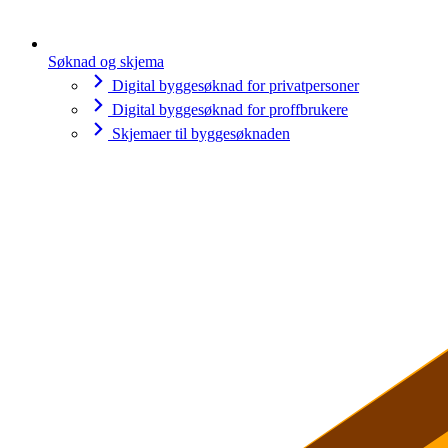
Søknad og skjema
Digital byggesøknad for privatpersoner
Digital byggesøknad for proffbrukere
Skjemaer til byggesøknaden