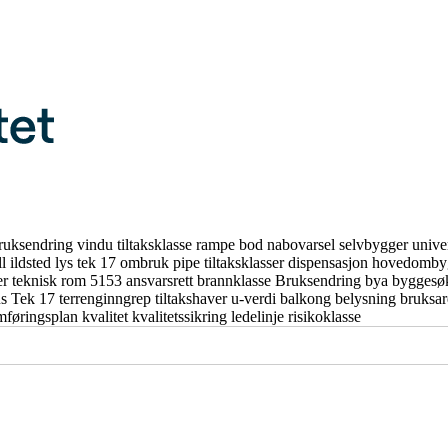
ruksendring
vindu
tiltaksklasse
rampe
bod
nabovarsel
selvbygger
unive
ll
ildsted
lys
tek 17
ombruk
pipe
tiltaksklasser
dispensasjon
hovedomby
er
teknisk rom
5153
ansvarsrett
brannklasse
Bruksendring
bya
byggesø
us
Tek 17
terrenginngrep
tiltakshaver
u-verdi
balkong
belysning
bruksa
mføringsplan
kvalitet
kvalitetssikring
ledelinje
risikoklasse