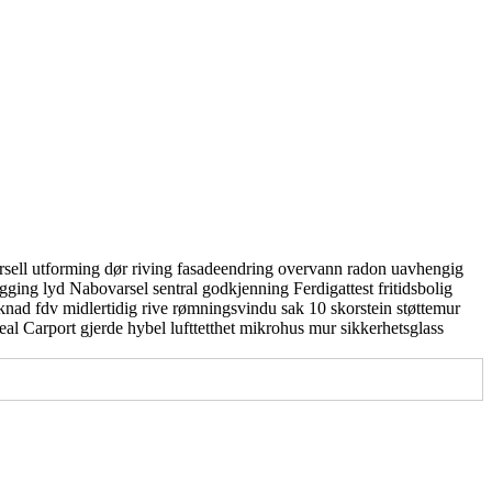
rsell utforming
dør
riving
fasadeendring
overvann
radon
uavhengig
gging
lyd
Nabovarsel
sentral godkjenning
Ferdigattest
fritidsbolig
knad
fdv
midlertidig
rive
rømningsvindu
sak 10
skorstein
støttemur
real
Carport
gjerde
hybel
lufttetthet
mikrohus
mur
sikkerhetsglass