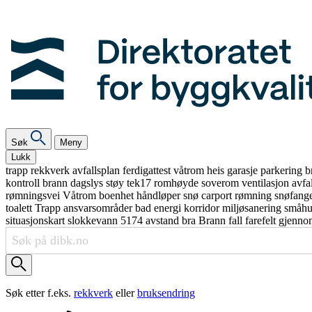
Søk
Meny
Lukk
trapp
rekkverk
avfallsplan
ferdigattest
våtrom
heis
garasje
parkering
b
kontroll
brann
dagslys
støy
tek17
romhøyde
soverom
ventilasjon
avfa
rømningsvei
Våtrom
boenhet
håndløper
snø
carport
rømning
snøfang
toalett
Trapp
ansvarsområder
bad
energi
korridor
miljøsanering
småh
situasjonskart
slokkevann
5174
avstand
bra
Brann
fall
farefelt
gjenno
Søk etter f.eks.
rekkverk
eller
bruksendring