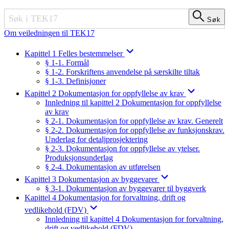
Søk
Søk
Om veiledningen til TEK17
Kapittel 1 Felles bestemmelser
§ 1-1. Formål
§ 1-2. Forskriftens anvendelse på særskilte tiltak
§ 1-3. Definisjoner
Kapittel 2 Dokumentasjon for oppfyllelse av krav
Innledning til kapittel 2 Dokumentasjon for oppfyllelse
av krav
§ 2-1. Dokumentasjon for oppfyllelse av krav. Generelt
§ 2-2. Dokumentasjon for oppfyllelse av funksjonskrav.
Underlag for detaljprosjektering
§ 2-3. Dokumentasjon for oppfyllelse av ytelser.
Produksjonsunderlag
§ 2-4. Dokumentasjon av utførelsen
Kapittel 3 Dokumentasjon av byggevarer
§ 3-1. Dokumentasjon av byggevarer til byggverk
Kapittel 4 Dokumentasjon for forvaltning, drift og
vedlikehold (FDV)
Innledning til kapittel 4 Dokumentasjon for forvaltning,
drift og vedlikehold (FDV)