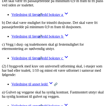
Det skal være fri passasjebredde på minimum 0,9 m fram til fri plass
ved siden av toalettet.
Veiledning til første ledd bokstav a
b) Det skal være mulighet for trinnfri dusjsone. Det skal være fri
passasjebredde på minimum 0,9 m fram til dusjsonen.
Veiledning til første ledd bokstav b
c) Vegg i dusj- og toalettsonen skal gi festemulighet for
ettermontering av nødvendig utstyr.
Veiledning til første ledd bokstav c
(2) I byggverk med krav om universell utforming skal, i etasjer som
har bad eller toalett, 1/10 og minst ett være utformet i samsvar med
følgende:
Veiledning til annet ledd
a) Gulvet og veggene skal ha synlig kontrast. Fastmontert utstyr skal
ha synlig kontrast til gulvet og veggen.
Veiledning til annet ledd bokstav a