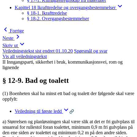
§ 17-1. Klimagassregnskap fra materialer
Kapittel 18 Ikrafttredelse og overgangsbestemmelser
§ 18-1. Ikrafttredelse
§ 18-2. Overgangsbestemmelser
Forrige
Neste
Skriv ut
Veiledningstekst sist endret 01.10.20
Spørsmål og svar
Vis all veiledningstekst
II Inngangsparti, sikkerhet i bruk, kommunikasjonsvei, rom og
lignende
§ 12-9. Bad og toalett
(1) Boenheten skal ha minst ett bad og toalett der følgende skal være
oppfylt:
Veiledning til første ledd
a) Størrelsen og planløsningen skal være slik at det er fri gulvplass til
snuareal for rullestol foran toalettet, minimum 0,9 m fri gulvplass på
den ene siden av toalettet og minimum 0,2 m på den andre siden.