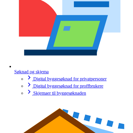
Søknad og skjema
Digital byggesøknad for privatpersoner
Digital byggesøknad for proffbrukere
Skjemaer til byggesøknaden