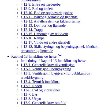
oppholdsareal
§ 12-8. Entré og garderobe
§ 12-9. Bad og toalett
§ 12-10. Bod og oppbevaringsplass
§ 12-11. Balkong, terrasse og lignende
§ 12-12. Avfallssystem og kildesortering
§ 12-13. Dør, port og lignende
§ 12-14. Trapp
§ 12-15. Utforming av rekkverk
§ 12-16. Rampe
§ 12-17. Vindu og andre glassfelt
§ 12-18. Skilt, styrings- og betjeningspanel, håndtak,
armaturer og lignende
Kapittel 13 Inneklima og helse
Innledning til kapittel 13 Inneklima og helse
§ 13-1. Generelle krav til ventilasjon
§ 13-2. Ventilasjon i boligbygning
§ 13-3. Ventilasjon i byggverk for publikum og
arbeidsbygning
§ 13-4. Termisk inneklima
§ 13-5. Radon
§ 13-6. Lyd og vibrasjoner
§ 13-7. Lys
§ 13-8. Utsyn
§ 13-9. Generelle krav om fukt