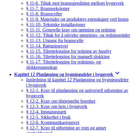
§ 11-6. Tiltak mot brannspredning mellom byggverk
§ 11-7. Brannseksjoner
§ 11-8. Brannceller
§ 11-9. Materialer og produkters egenskaper ved brann
§ 11-10. Tekniske installasjoner
§ 11-11. Generelle krav om rømning og redning
§ 11-12. Tiltak for å påvirke rømnings- og redningstider
§ 11-13. Utgang fra branncelle
§ 11-14. Rømningsvei
§ 11-15. Tilrettelegging for redning av husdyr
§ 11-16. Tilrettelegging for manuell slokking
§ 11-17. Tilrettelegging for rednings- og
slokkemannskap
Kapittel 12 Planløsning og bygningsdeler i byggverk
Innledning til kapittel 12 Planløsning og bygningsdeler
i byggverk
§ 12-1. Krav til planløsning og universell utforming av
byggverk
§ 12-2. Krav om tilgjengelig boenhet
§ 12-3. Krav om heis i byggverk
§ 12-4. Inngangsparti
§ 12-5. Sikkerhet i bruk
§ 12-6. Kommunikasjonsvei
§ 12-7. Krav til utforming av rom og annet