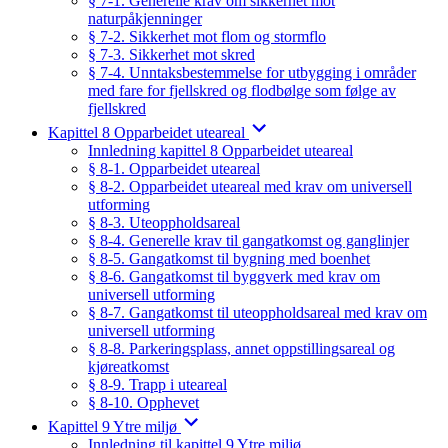
§ 7-1. Generelle krav om sikkerhet mot
naturpåkjenninger
§ 7-2. Sikkerhet mot flom og stormflo
§ 7-3. Sikkerhet mot skred
§ 7-4. Unntaksbestemmelse for utbygging i områder
med fare for fjellskred og flodbølge som følge av
fjellskred
Kapittel 8 Opparbeidet uteareal
Innledning kapittel 8 Opparbeidet uteareal
§ 8-1. Opparbeidet uteareal
§ 8-2. Opparbeidet uteareal med krav om universell
utforming
§ 8-3. Uteoppholdsareal
§ 8-4. Generelle krav til gangatkomst og ganglinjer
§ 8-5. Gangatkomst til bygning med boenhet
§ 8-6. Gangatkomst til byggverk med krav om
universell utforming
§ 8-7. Gangatkomst til uteoppholdsareal med krav om
universell utforming
§ 8-8. Parkeringsplass, annet oppstillingsareal og
kjøreatkomst
§ 8-9. Trapp i uteareal
§ 8-10. Opphevet
Kapittel 9 Ytre miljø
Innledning til kapittel 9 Ytre miljø