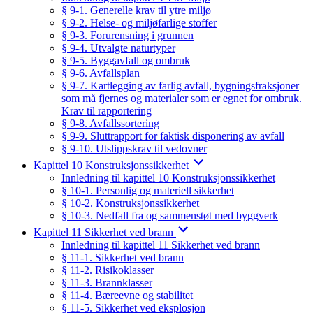
§ 9-1. Generelle krav til ytre miljø
§ 9-2. Helse- og miljøfarlige stoffer
§ 9-3. Forurensning i grunnen
§ 9-4. Utvalgte naturtyper
§ 9-5. Byggavfall og ombruk
§ 9-6. Avfallsplan
§ 9-7. Kartlegging av farlig avfall, bygningsfraksjoner
som må fjernes og materialer som er egnet for ombruk.
Krav til rapportering
§ 9-8. Avfallssortering
§ 9-9. Sluttrapport for faktisk disponering av avfall
§ 9-10. Utslippskrav til vedovner
Kapittel 10 Konstruksjonssikkerhet
Innledning til kapittel 10 Konstruksjonssikkerhet
§ 10-1. Personlig og materiell sikkerhet
§ 10-2. Konstruksjonssikkerhet
§ 10-3. Nedfall fra og sammenstøt med byggverk
Kapittel 11 Sikkerhet ved brann
Innledning til kapittel 11 Sikkerhet ved brann
§ 11-1. Sikkerhet ved brann
§ 11-2. Risikoklasser
§ 11-3. Brannklasser
§ 11-4. Bæreevne og stabilitet
§ 11-5. Sikkerhet ved eksplosjon