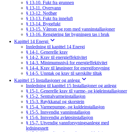
§ 13-10. Fukt fra grunnen
§ 13-11. Overvann
§ 13-12. Nedbør
§ 13-13. Fukt fra inneluft
§ 13-14. Byggfukt
§ 13-15. Våtrom og rom med vanninstallasjoner
§ 13-16. Rengjøring før bygningen tas i bruk
Kapittel 14 Energi
Innledning til kapittel 14 Energi
§ 14-1. Generelle krav
§ 14-2. Krav til energieffektivitet
§ 14-3. Minimumsnivå for energieffektivitet
§ 14-4. Krav til løsninger for energiforsyning
§ 14-5. Unntak og krav til særskilte tiltak
Kapittel 15 Installasjoner og anlegg
Innledning til kapittel 15 Installasjoner og anlegg
§ 15-1. Generelle krav til varme- og kjøleinstallasjoner
§ 15-2. Sentralvarmeinstallasjon
§ 15-3. Røykkanal og skorstein
§ 15-4. Varmepumpe- og kuldeinstallasjon
§ 15-5. Innvendig vanninstallasjon
§ 15-6. Innvendig avløpsinstallasjon
§ 15-7. Utvendig vannforsyningsanlegg med
ledningsnett