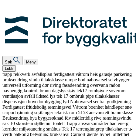
Søk
Meny
Lukk
trapp
rekkverk
avfallsplan
ferdigattest
våtrom
heis
garasje
parkering
bruksendring
vindu
tiltaksklasse
rampe
bod
nabovarsel
selvbygger
universell utforming
dør
riving
fasadeendring
overvann
radon
uavhengig kontroll
brann
dagslys
støy
tek17
romhøyde
soverom
ventilasjon
avfall
ildsted
lys
tek 17
ombruk
pipe
tiltaksklasser
dispensasjon
hovedombygging
lyd
Nabovarsel
sentral godkjenning
Ferdigattest
fritidsbolig
rømningsvei
Våtrom
boenhet
håndløper
snø
carport
rømning
snøfanger
teknisk rom
5153
ansvarsrett
brannklasse
Bruksendring
bya
byggesøknad
fdv
midlertidig
rive
rømningsvindu
sak 10
skorstein
støttemur
toalett
Trapp
ansvarsområder
bad
energi
korridor
miljøsanering
småhus
Tek 17
terrenginngrep
tiltakshaver
u-
verdi
balkong
belysning
bruksareal
Carport
gjerde
hybel
lufttetthet