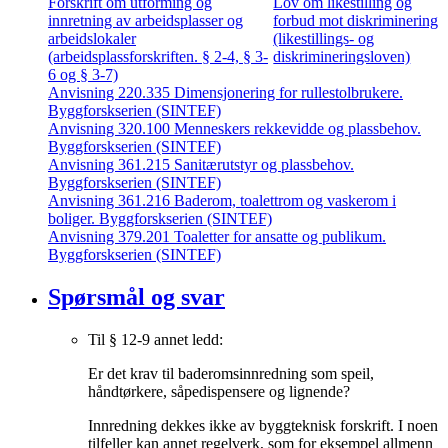
Forskrift om utforming og
Lov om likestilling og
innretning av arbeidsplasser og
forbud mot diskriminering
arbeidslokaler
(likestillings- og
(arbeidsplassforskriften. § 2-4, § 3-
diskrimineringsloven)
6 og § 3-7)
Anvisning 220.335 Dimensjonering for rullestolbrukere.
Byggforskserien (SINTEF)
Anvisning 320.100 Menneskers rekkevidde og plassbehov.
Byggforskserien (SINTEF)
Anvisning 361.215 Sanitærutstyr og plassbehov.
Byggforskserien (SINTEF)
Anvisning 361.216 Baderom, toalettrom og vaskerom i
boliger. Byggforskserien (SINTEF)
Anvisning 379.201 Toaletter for ansatte og publikum.
Byggforskserien (SINTEF)
Spørsmål og svar
Til § 12-9 annet ledd:
Er det krav til baderomsinnredning som speil,
håndtørkere, såpedispensere og lignende?
Innredning dekkes ikke av byggteknisk forskrift. I noen
tilfeller kan annet regelverk, som for eksempel allmenn