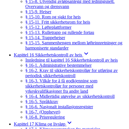
§ 15-8. Utvendig avløpsanlegg med ledningsnett.
Overvann og drensvann
§ 15-9. Heiser
§ 15-10. Rom og sjakt for heis
§ 15-11. Fritt sikkerhetsrom for heis
§ 15-12. Løfteplattformer
§ 15-13. Rulletrapp og rullende fortau
§ 15-14. Trappeheiser
§ 15-15. Sammenhengen mellom løfteinnretninger og
harmoniserte standarder
Kapittel 16 Sikkerhetskontroll av heis
Innledning til kapittel 16 Sikkerhetskontroll av heis
§ 16-1. Administrative bestemmelser
§ 16-2. Krav til sikkerhetskontrollør for utføring av
periodisk sikkerhetskontroll
§ 16-3. Vilkår for å få godkjenning som
sikkerhetskontrollør for personer med
yrkeskvalifikasjoner fra andre land
§ 16-4. Midlertidig utøvelse av sikkerhetskontroll
§ 16-5. Språkkrav
§ 16-6. Nasjonalt installasjonsregister
§ 16-7. (Opphevet)
§ 16-8. Prisregulering
Kapittel 17 Klima og livsløp