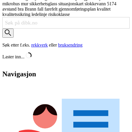
mikrohus
mur
sikkerhetsglass
situasjonskart
slokkevann
5174
avstand
bra
Brann
fall
farefelt
gjennomføringsplan
kvalitet
kvalitetssikring
ledelinje
risikoklasse
Søk etter f.eks.
rekkverk
eller
bruksendring
Laster inn...
Navigasjon