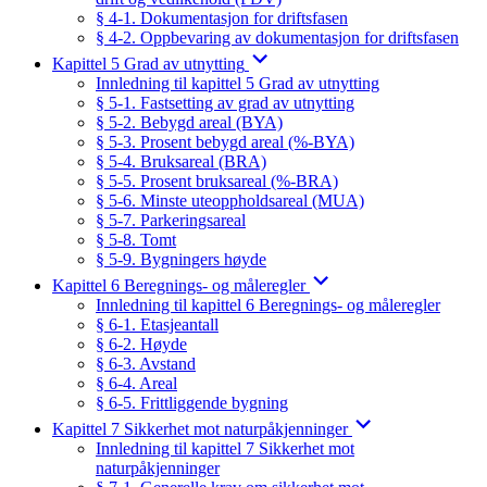
§ 4-1. Dokumentasjon for driftsfasen
§ 4-2. Oppbevaring av dokumentasjon for driftsfasen
Kapittel 5 Grad av utnytting
Innledning til kapittel 5 Grad av utnytting
§ 5-1. Fastsetting av grad av utnytting
§ 5-2. Bebygd areal (BYA)
§ 5-3. Prosent bebygd areal (%-BYA)
§ 5-4. Bruksareal (BRA)
§ 5-5. Prosent bruksareal (%-BRA)
§ 5-6. Minste uteoppholdsareal (MUA)
§ 5-7. Parkeringsareal
§ 5-8. Tomt
§ 5-9. Bygningers høyde
Kapittel 6 Beregnings- og måleregler
Innledning til kapittel 6 Beregnings- og måleregler
§ 6-1. Etasjeantall
§ 6-2. Høyde
§ 6-3. Avstand
§ 6-4. Areal
§ 6-5. Frittliggende bygning
Kapittel 7 Sikkerhet mot naturpåkjenninger
Innledning til kapittel 7 Sikkerhet mot
naturpåkjenninger