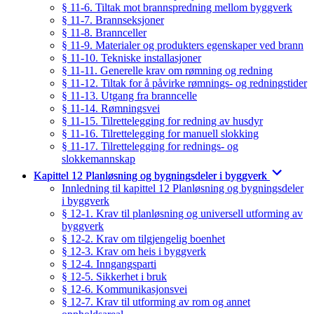
§ 11-6. Tiltak mot brannspredning mellom byggverk
§ 11-7. Brannseksjoner
§ 11-8. Brannceller
§ 11-9. Materialer og produkters egenskaper ved brann
§ 11-10. Tekniske installasjoner
§ 11-11. Generelle krav om rømning og redning
§ 11-12. Tiltak for å påvirke rømnings- og redningstider
§ 11-13. Utgang fra branncelle
§ 11-14. Rømningsvei
§ 11-15. Tilrettelegging for redning av husdyr
§ 11-16. Tilrettelegging for manuell slokking
§ 11-17. Tilrettelegging for rednings- og
slokkemannskap
Kapittel 12 Planløsning og bygningsdeler i byggverk
Innledning til kapittel 12 Planløsning og bygningsdeler
i byggverk
§ 12-1. Krav til planløsning og universell utforming av
byggverk
§ 12-2. Krav om tilgjengelig boenhet
§ 12-3. Krav om heis i byggverk
§ 12-4. Inngangsparti
§ 12-5. Sikkerhet i bruk
§ 12-6. Kommunikasjonsvei
§ 12-7. Krav til utforming av rom og annet