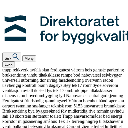
Søk
Meny
Lukk
trapp
rekkverk
avfallsplan
ferdigattest
våtrom
heis
garasje
parkering
bruksendring
vindu
tiltaksklasse
rampe
bod
nabovarsel
selvbygger
universell utforming
dør
riving
fasadeendring
overvann
radon
uavhengig kontroll
brann
dagslys
støy
tek17
romhøyde
soverom
ventilasjon
avfall
ildsted
lys
tek 17
ombruk
pipe
tiltaksklasser
dispensasjon
hovedombygging
lyd
Nabovarsel
sentral godkjenning
Ferdigattest
fritidsbolig
rømningsvei
Våtrom
boenhet
håndløper
snø
carport
rømning
snøfanger
teknisk rom
5153
ansvarsrett
brannklasse
Bruksendring
bya
byggesøknad
fdv
midlertidig
rive
rømningsvindu
sak 10
skorstein
støttemur
toalett
Trapp
ansvarsområder
bad
energi
korridor
miljøsanering
småhus
Tek 17
terrenginngrep
tiltakshaver
u-
verdi
balkong
belysning
bruksareal
Carport
gjerde
hybel
lufttetthet