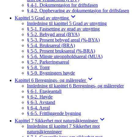
§ 4-1. Dokumentasjon for driftsfasen
§ 4-2. Oppbevaring av dokumentasjon for driftsfasen
Kapittel 5 Grad av utnytting
Innledning til kapittel 5 Grad av utnytting
§ 5-1. Fastsetting av grad av utnytting
§ 5-2. Bebygd areal (BYA)
§ 5-3. Prosent bebygd areal (%-BYA)
§ 5-4. Bruksareal (BRA)
§ 5-5. Prosent bruksareal (%-BRA)
§ 5-6. Minste uteoppholdsareal (MUA)
§ 5-7. Parkeringsareal
§ 5-8. Tomt
§ 5-9. Bygningers høyde
Kapittel 6 Beregnings- og måleregler
Innledning til kapittel 6 Beregnings- og måleregler
§ 6-1. Etasjeantall
§ 6-2. Høyde
§ 6-3. Avstand
§ 6-4. Areal
§ 6-5. Frittliggende bygning
Kapittel 7 Sikkerhet mot naturpåkjenninger
Innledning til kapittel 7 Sikkerhet mot
naturpåkjenninger