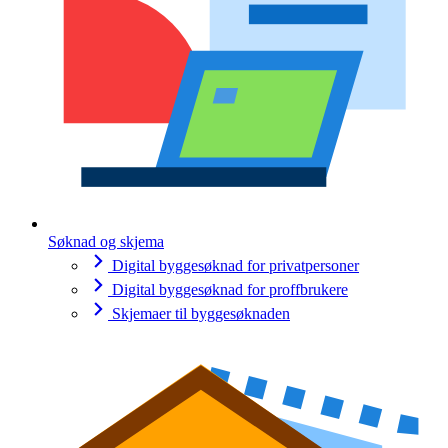
Søknad og skjema
Digital byggesøknad for privatpersoner
Digital byggesøknad for proffbrukere
Skjemaer til byggesøknaden