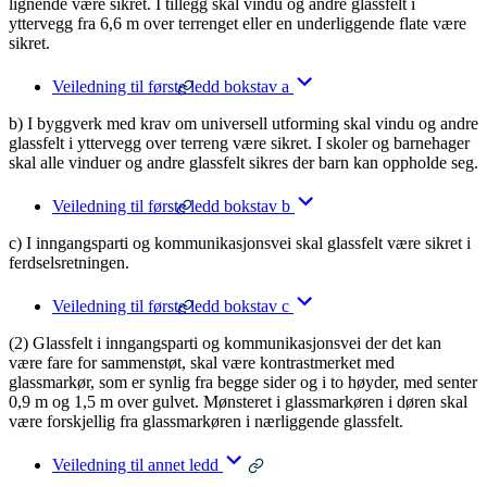
lignende være sikret. I tillegg skal vindu og andre glassfelt i
yttervegg fra 6,6 m over terrenget eller en underliggende flate være
sikret.
Veiledning til første ledd bokstav a
b) I byggverk med krav om universell utforming skal vindu og andre
glassfelt i yttervegg over terreng være sikret. I skoler og barnehager
skal alle vinduer og andre glassfelt sikres der barn kan oppholde seg.
Veiledning til første ledd bokstav b
c) I inngangsparti og kommunikasjonsvei skal glassfelt være sikret i
ferdselsretningen.
Veiledning til første ledd bokstav c
(2) Glassfelt i inngangsparti og kommunikasjonsvei der det kan
være fare for sammenstøt, skal være kontrastmerket med
glassmarkør, som er synlig fra begge sider og i to høyder, med senter
0,9 m og 1,5 m over gulvet. Mønsteret i glassmarkøren i døren skal
være forskjellig fra glassmarkøren i nærliggende glassfelt.
Veiledning til annet ledd