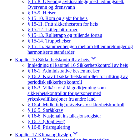
§ 15-8. Utvendig avløpsanlegg med ledningsnett.
Overvann og drensvann
§ 15-9. Heiser
§ 15-10. Rom og sjakt for heis
§ 15-11. Fritt sikkerhetsrom for heis
§ 15-12. Løfteplattformer
§ 15-13. Rulletrapp og rullende fortau
§ 15-14. Trappeheiser
§ 15-15. Sammenhengen mellom løfteinnretninger og
harmoniserte standarder
Kapittel 16 Sikkerhetskontroll av heis
Innledning til kapittel 16 Sikkerhetskontroll av heis
§ 16-1. Administrative bestemmelser
§ 16-2. Krav til sikkerhetskontrollør for utføring av
periodisk sikkerhetskontroll
§ 16-3. Vilkår for å få godkjenning som
sikkerhetskontrollør for personer med
yrkeskvalifikasjoner fra andre land
§ 16-4. Midlertidig utøvelse av sikkerhetskontroll
§ 16-5. Språkkrav
§ 16-6. Nasjonalt installasjonsregister
§ 16-7. (Opphevet)
§ 16-8. Prisregulering
Kapittel 17 Klima og livsløp