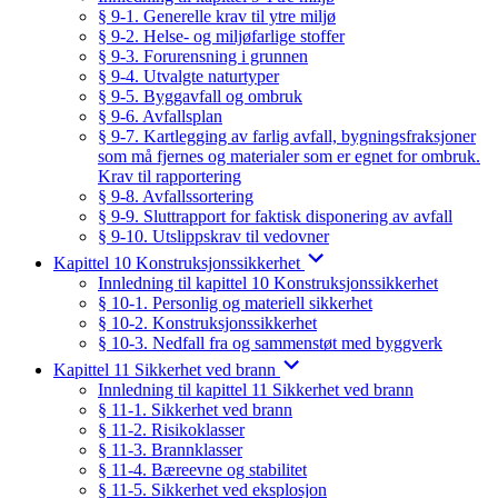
§ 9-1. Generelle krav til ytre miljø
§ 9-2. Helse- og miljøfarlige stoffer
§ 9-3. Forurensning i grunnen
§ 9-4. Utvalgte naturtyper
§ 9-5. Byggavfall og ombruk
§ 9-6. Avfallsplan
§ 9-7. Kartlegging av farlig avfall, bygningsfraksjoner
som må fjernes og materialer som er egnet for ombruk.
Krav til rapportering
§ 9-8. Avfallssortering
§ 9-9. Sluttrapport for faktisk disponering av avfall
§ 9-10. Utslippskrav til vedovner
Kapittel 10 Konstruksjonssikkerhet
Innledning til kapittel 10 Konstruksjonssikkerhet
§ 10-1. Personlig og materiell sikkerhet
§ 10-2. Konstruksjonssikkerhet
§ 10-3. Nedfall fra og sammenstøt med byggverk
Kapittel 11 Sikkerhet ved brann
Innledning til kapittel 11 Sikkerhet ved brann
§ 11-1. Sikkerhet ved brann
§ 11-2. Risikoklasser
§ 11-3. Brannklasser
§ 11-4. Bæreevne og stabilitet
§ 11-5. Sikkerhet ved eksplosjon