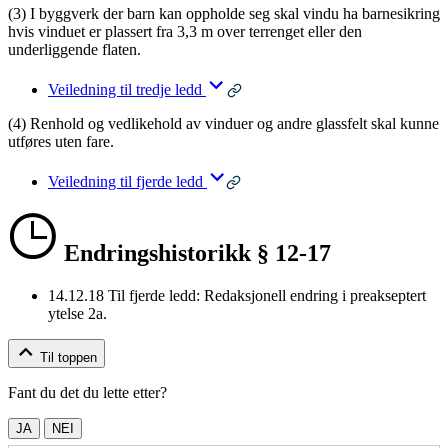
(3) I byggverk der barn kan oppholde seg skal vindu ha barnesikring
hvis vinduet er plassert fra 3,3 m over terrenget eller den
underliggende flaten.
Veiledning til tredje ledd
(4) Renhold og vedlikehold av vinduer og andre glassfelt skal kunne
utføres uten fare.
Veiledning til fjerde ledd
Endringshistorikk § 12-17
14.12.18
Til fjerde ledd: Redaksjonell endring i preakseptert
ytelse 2a.
Til toppen
Fant du det du lette etter?
JA
NEI