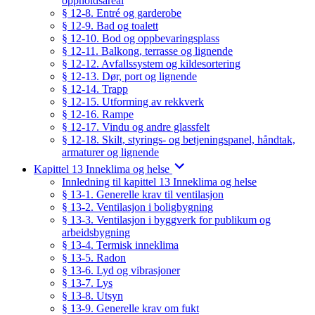
oppholdsareal
§ 12-8. Entré og garderobe
§ 12-9. Bad og toalett
§ 12-10. Bod og oppbevaringsplass
§ 12-11. Balkong, terrasse og lignende
§ 12-12. Avfallssystem og kildesortering
§ 12-13. Dør, port og lignende
§ 12-14. Trapp
§ 12-15. Utforming av rekkverk
§ 12-16. Rampe
§ 12-17. Vindu og andre glassfelt
§ 12-18. Skilt, styrings- og betjeningspanel, håndtak,
armaturer og lignende
Kapittel 13 Inneklima og helse
Innledning til kapittel 13 Inneklima og helse
§ 13-1. Generelle krav til ventilasjon
§ 13-2. Ventilasjon i boligbygning
§ 13-3. Ventilasjon i byggverk for publikum og
arbeidsbygning
§ 13-4. Termisk inneklima
§ 13-5. Radon
§ 13-6. Lyd og vibrasjoner
§ 13-7. Lys
§ 13-8. Utsyn
§ 13-9. Generelle krav om fukt