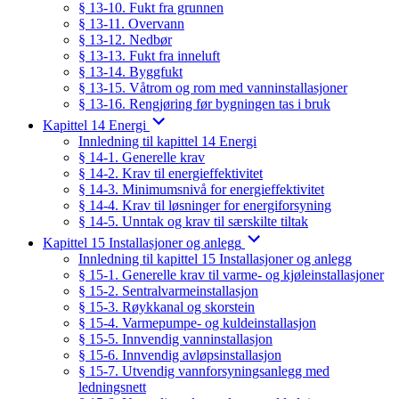
§ 13-10. Fukt fra grunnen
§ 13-11. Overvann
§ 13-12. Nedbør
§ 13-13. Fukt fra inneluft
§ 13-14. Byggfukt
§ 13-15. Våtrom og rom med vanninstallasjoner
§ 13-16. Rengjøring før bygningen tas i bruk
Kapittel 14 Energi
Innledning til kapittel 14 Energi
§ 14-1. Generelle krav
§ 14-2. Krav til energieffektivitet
§ 14-3. Minimumsnivå for energieffektivitet
§ 14-4. Krav til løsninger for energiforsyning
§ 14-5. Unntak og krav til særskilte tiltak
Kapittel 15 Installasjoner og anlegg
Innledning til kapittel 15 Installasjoner og anlegg
§ 15-1. Generelle krav til varme- og kjøleinstallasjoner
§ 15-2. Sentralvarmeinstallasjon
§ 15-3. Røykkanal og skorstein
§ 15-4. Varmepumpe- og kuldeinstallasjon
§ 15-5. Innvendig vanninstallasjon
§ 15-6. Innvendig avløpsinstallasjon
§ 15-7. Utvendig vannforsyningsanlegg med
ledningsnett