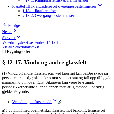
§ 17-1. Klimagassregnskap fra materialer
Kapittel 18 Ikrafttredelse og overgangsbestemmelser
§ 18-1. Ikrafttredelse
§ 18-2. Overgangsbestemmelser
Forrige
Neste
Skriv ut
Veiledningstekst sist endret 14.12.18
Vis all veiledningstekst
III Bygningsdeler
§ 12-17. Vindu og andre glassfelt
(1) Vindu og andre glassfelt som ved knusing kan påføre skade på
person eller husdyr, skal sikres mot sammenstøt og fall opp til høyde
minimum 0,8 m over gulv. Sikringen kan være brystning,
personsikkerhetsrute eller en annen forsvarlig metode. For øvrig
gjelder følgende:
Veiledning til første ledd
a) I bygning med boenhet skal glassfelt mot balkong, terrasse og