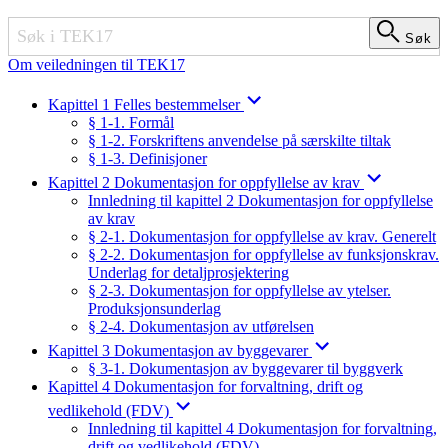
Søk
Søk
Om veiledningen til TEK17
Kapittel 1 Felles bestemmelser
§ 1-1. Formål
§ 1-2. Forskriftens anvendelse på særskilte tiltak
§ 1-3. Definisjoner
Kapittel 2 Dokumentasjon for oppfyllelse av krav
Innledning til kapittel 2 Dokumentasjon for oppfyllelse
av krav
§ 2-1. Dokumentasjon for oppfyllelse av krav. Generelt
§ 2-2. Dokumentasjon for oppfyllelse av funksjonskrav.
Underlag for detaljprosjektering
§ 2-3. Dokumentasjon for oppfyllelse av ytelser.
Produksjonsunderlag
§ 2-4. Dokumentasjon av utførelsen
Kapittel 3 Dokumentasjon av byggevarer
§ 3-1. Dokumentasjon av byggevarer til byggverk
Kapittel 4 Dokumentasjon for forvaltning, drift og
vedlikehold (FDV)
Innledning til kapittel 4 Dokumentasjon for forvaltning,
drift og vedlikehold (FDV)