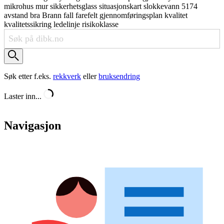
mikrohus
mur
sikkerhetsglass
situasjonskart
slokkevann
5174
avstand
bra
Brann
fall
farefelt
gjennomføringsplan
kvalitet
kvalitetssikring
ledelinje
risikoklasse
Søk etter f.eks.
rekkverk
eller
bruksendring
Laster inn...
Navigasjon