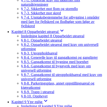
§ 7-1. Generelle krav om sikkerhet mot
naturpåkjenninger
§ 7-2. Sikkerhet mot flom og stormflo
§ 7-3. Sikkerhet mot skred
§ 7-4. Unntaksbestemmelse for utbygging i områder
med fare for fjellskred og flodbølge som følge av
fjellskred
Kapittel 8 Opparbeidet uteareal
Innledning kapittel 8 Opparbeidet uteareal
§ 8-1. Opparbeidet uteareal
§ 8-2. Opparbeidet uteareal med krav om universell
utforming
§ 8-3. Uteoppholdsareal
§ 8-4. Generelle krav til gangatkomst og ganglinjer
§ 8-5. Gangatkomst til bygning med boenhet
§ 8-6. Gangatkomst til byggverk med krav om
universell utforming
§ 8-7. Gangatkomst til uteoppholdsareal med krav om
universell utforming
§ 8-8. Parkeringsplass, annet oppstillingsareal og
kjøreatkomst
§ 8-9. Trapp i uteareal
§ 8-10. Opphevet
Kapittel 9 Ytre miljø
Innledning til kapittel 9 Ytre miljø