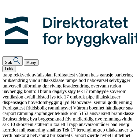
Søk
Meny
Lukk
trapp
rekkverk
avfallsplan
ferdigattest
våtrom
heis
garasje
parkering
bruksendring
vindu
tiltaksklasse
rampe
bod
nabovarsel
selvbygger
universell utforming
dør
riving
fasadeendring
overvann
radon
uavhengig kontroll
brann
dagslys
støy
tek17
romhøyde
soverom
ventilasjon
avfall
ildsted
lys
tek 17
ombruk
pipe
tiltaksklasser
dispensasjon
hovedombygging
lyd
Nabovarsel
sentral godkjenning
Ferdigattest
fritidsbolig
rømningsvei
Våtrom
boenhet
håndløper
snø
carport
rømning
snøfanger
teknisk rom
5153
ansvarsrett
brannklasse
Bruksendring
bya
byggesøknad
fdv
midlertidig
rive
rømningsvindu
sak 10
skorstein
støttemur
toalett
Trapp
ansvarsområder
bad
energi
korridor
miljøsanering
småhus
Tek 17
terrenginngrep
tiltakshaver
u-
verdi
balkong
belysning
bruksareal
Carport
gjerde
hybel
lufttetthet