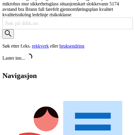
mikrohus
mur
sikkerhetsglass
situasjonskart
slokkevann
5174
avstand
bra
Brann
fall
farefelt
gjennomføringsplan
kvalitet
kvalitetssikring
ledelinje
risikoklasse
Søk etter f.eks.
rekkverk
eller
bruksendring
Laster inn...
Navigasjon