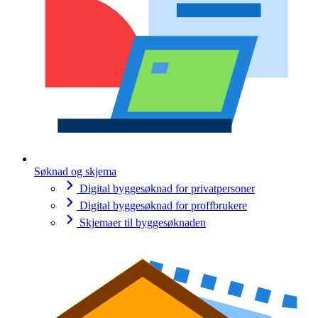
Søknad og skjema
Digital byggesøknad for privatpersoner
Digital byggesøknad for proffbrukere
Skjemaer til byggesøknaden