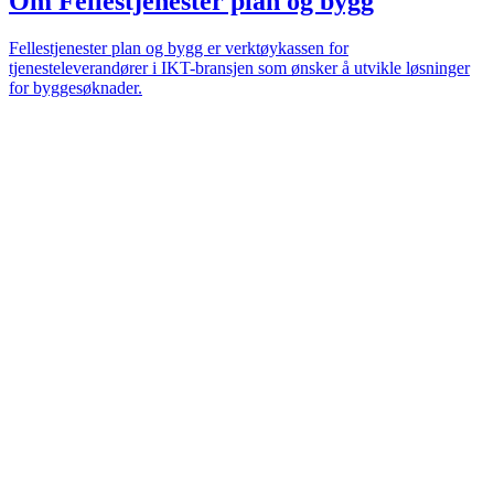
Om Fellestjenester plan og bygg
Fellestjenester plan og bygg er verktøykassen for
tjenesteleverandører i IKT-bransjen som ønsker å utvikle løsninger
for byggesøknader.