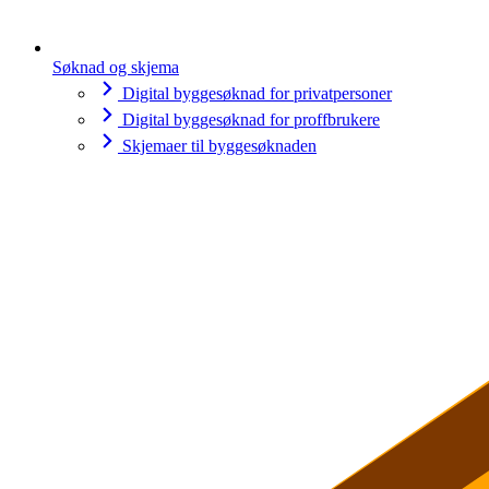
Søknad og skjema
Digital byggesøknad for privatpersoner
Digital byggesøknad for proffbrukere
Skjemaer til byggesøknaden