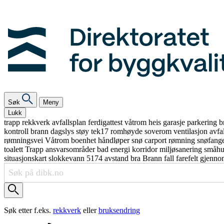
Søk
Meny
Lukk
trapp
rekkverk
avfallsplan
ferdigattest
våtrom
heis
garasje
parkering
b
kontroll
brann
dagslys
støy
tek17
romhøyde
soverom
ventilasjon
avfa
rømningsvei
Våtrom
boenhet
håndløper
snø
carport
rømning
snøfang
toalett
Trapp
ansvarsområder
bad
energi
korridor
miljøsanering
småh
situasjonskart
slokkevann
5174
avstand
bra
Brann
fall
farefelt
gjenno
Søk etter f.eks.
rekkverk
eller
bruksendring