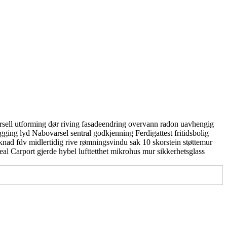
rsell utforming
dør
riving
fasadeendring
overvann
radon
uavhengig
gging
lyd
Nabovarsel
sentral godkjenning
Ferdigattest
fritidsbolig
knad
fdv
midlertidig
rive
rømningsvindu
sak 10
skorstein
støttemur
real
Carport
gjerde
hybel
lufttetthet
mikrohus
mur
sikkerhetsglass