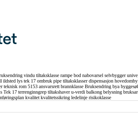
ruksendring
vindu
tiltaksklasse
rampe
bod
nabovarsel
selvbygger
unive
ll
ildsted
lys
tek 17
ombruk
pipe
tiltaksklasser
dispensasjon
hovedomby
er
teknisk rom
5153
ansvarsrett
brannklasse
Bruksendring
bya
byggesø
us
Tek 17
terrenginngrep
tiltakshaver
u-verdi
balkong
belysning
bruksa
mføringsplan
kvalitet
kvalitetssikring
ledelinje
risikoklasse