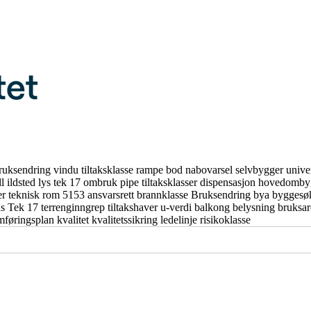
ruksendring
vindu
tiltaksklasse
rampe
bod
nabovarsel
selvbygger
unive
ll
ildsted
lys
tek 17
ombruk
pipe
tiltaksklasser
dispensasjon
hovedomby
er
teknisk rom
5153
ansvarsrett
brannklasse
Bruksendring
bya
byggesø
us
Tek 17
terrenginngrep
tiltakshaver
u-verdi
balkong
belysning
bruksa
mføringsplan
kvalitet
kvalitetssikring
ledelinje
risikoklasse