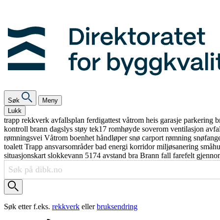
Søk
Meny
Lukk
trapp
rekkverk
avfallsplan
ferdigattest
våtrom
heis
garasje
parkering
b
kontroll
brann
dagslys
støy
tek17
romhøyde
soverom
ventilasjon
avfa
rømningsvei
Våtrom
boenhet
håndløper
snø
carport
rømning
snøfang
toalett
Trapp
ansvarsområder
bad
energi
korridor
miljøsanering
småh
situasjonskart
slokkevann
5174
avstand
bra
Brann
fall
farefelt
gjenno
Søk etter f.eks.
rekkverk
eller
bruksendring