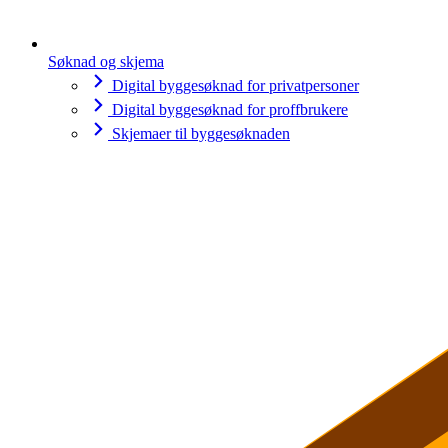
Søknad og skjema
Digital byggesøknad for privatpersoner
Digital byggesøknad for proffbrukere
Skjemaer til byggesøknaden