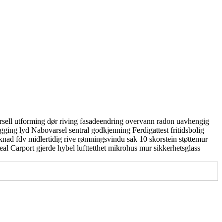
rsell utforming
dør
riving
fasadeendring
overvann
radon
uavhengig
gging
lyd
Nabovarsel
sentral godkjenning
Ferdigattest
fritidsbolig
knad
fdv
midlertidig
rive
rømningsvindu
sak 10
skorstein
støttemur
real
Carport
gjerde
hybel
lufttetthet
mikrohus
mur
sikkerhetsglass