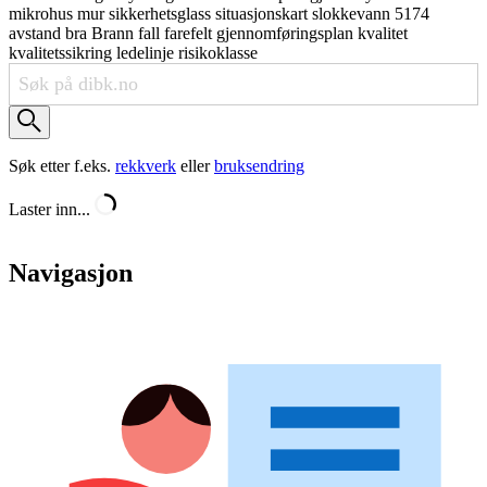
mikrohus
mur
sikkerhetsglass
situasjonskart
slokkevann
5174
avstand
bra
Brann
fall
farefelt
gjennomføringsplan
kvalitet
kvalitetssikring
ledelinje
risikoklasse
Søk etter f.eks.
rekkverk
eller
bruksendring
Laster inn...
Navigasjon