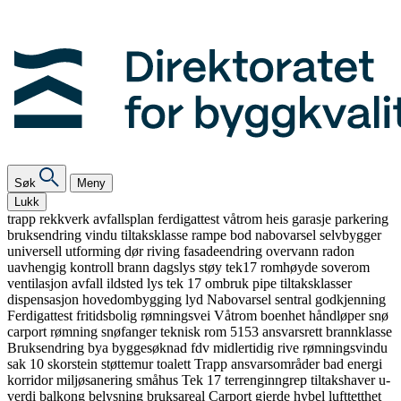
Søk
Meny
Lukk
trapp
rekkverk
avfallsplan
ferdigattest
våtrom
heis
garasje
parkering
bruksendring
vindu
tiltaksklasse
rampe
bod
nabovarsel
selvbygger
universell utforming
dør
riving
fasadeendring
overvann
radon
uavhengig kontroll
brann
dagslys
støy
tek17
romhøyde
soverom
ventilasjon
avfall
ildsted
lys
tek 17
ombruk
pipe
tiltaksklasser
dispensasjon
hovedombygging
lyd
Nabovarsel
sentral godkjenning
Ferdigattest
fritidsbolig
rømningsvei
Våtrom
boenhet
håndløper
snø
carport
rømning
snøfanger
teknisk rom
5153
ansvarsrett
brannklasse
Bruksendring
bya
byggesøknad
fdv
midlertidig
rive
rømningsvindu
sak 10
skorstein
støttemur
toalett
Trapp
ansvarsområder
bad
energi
korridor
miljøsanering
småhus
Tek 17
terrenginngrep
tiltakshaver
u-
verdi
balkong
belysning
bruksareal
Carport
gjerde
hybel
lufttetthet