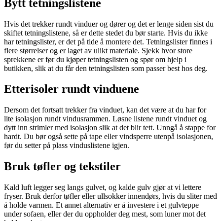
Bytt tetningslistene
Hvis det trekker rundt vinduer og dører og det er lenge siden sist du
skiftet tetningslistene, så er dette stedet du bør starte. Hvis du ikke
har tetningslister, er det på tide å montere det. Tetningslister finnes i
flere størrelser og er laget av ulikt materiale. Sjekk hvor store
sprekkene er før du kjøper tetningslisten og spør om hjelp i
butikken, slik at du får den tetningslisten som passer best hos deg.
Etterisoler rundt vinduene
Dersom det fortsatt trekker fra vinduet, kan det være at du har for
lite isolasjon rundt vindusrammen. Løsne listene rundt vinduet og
dytt inn strimler med isolasjon slik at det blir tett. Unngå å stappe for
hardt. Du bør også sette på tape eller vindsperre utenpå isolasjonen,
før du setter på plass vinduslistene igjen.
Bruk tøfler og tekstiler
Kald luft legger seg langs gulvet, og kalde gulv gjør at vi lettere
fryser. Bruk derfor tøfler eller ullsokker innendørs, hvis du sliter med
å holde varmen. Et annet alternativ er å investere i et gulvteppe
under sofaen, eller der du oppholder deg mest, som luner mot det