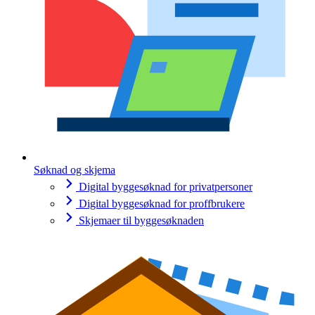
Søknad og skjema
Digital byggesøknad for privatpersoner
Digital byggesøknad for proffbrukere
Skjemaer til byggesøknaden