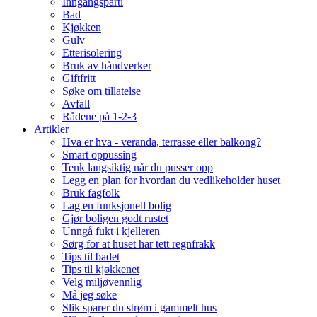
Inngangsparti
Bad
Kjøkken
Gulv
Etterisolering
Bruk av håndverker
Giftfritt
Søke om tillatelse
Avfall
Rådene på 1-2-3
Artikler
Hva er hva - veranda, terrasse eller balkong?
Smart oppussing
Tenk langsiktig når du pusser opp
Legg en plan for hvordan du vedlikeholder huset
Bruk fagfolk
Lag en funksjonell bolig
Gjør boligen godt rustet
Unngå fukt i kjelleren
Sørg for at huset har tett regnfrakk
Tips til badet
Tips til kjøkkenet
Velg miljøvennlig
Må jeg søke
Slik sparer du strøm i gammelt hus