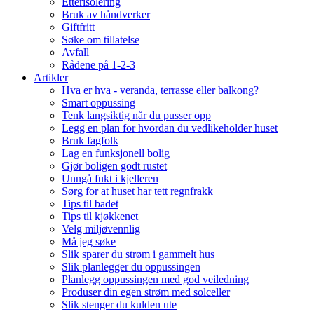
Etterisolering
Bruk av håndverker
Giftfritt
Søke om tillatelse
Avfall
Rådene på 1-2-3
Artikler
Hva er hva - veranda, terrasse eller balkong?
Smart oppussing
Tenk langsiktig når du pusser opp
Legg en plan for hvordan du vedlikeholder huset
Bruk fagfolk
Lag en funksjonell bolig
Gjør boligen godt rustet
Unngå fukt i kjelleren
Sørg for at huset har tett regnfrakk
Tips til badet
Tips til kjøkkenet
Velg miljøvennlig
Må jeg søke
Slik sparer du strøm i gammelt hus
Slik planlegger du oppussingen
Planlegg oppussingen med god veiledning
Produser din egen strøm med solceller
Slik stenger du kulden ute