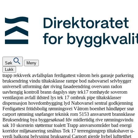
Søk
Meny
Lukk
trapp
rekkverk
avfallsplan
ferdigattest
våtrom
heis
garasje
parkering
bruksendring
vindu
tiltaksklasse
rampe
bod
nabovarsel
selvbygger
universell utforming
dør
riving
fasadeendring
overvann
radon
uavhengig kontroll
brann
dagslys
støy
tek17
romhøyde
soverom
ventilasjon
avfall
ildsted
lys
tek 17
ombruk
pipe
tiltaksklasser
dispensasjon
hovedombygging
lyd
Nabovarsel
sentral godkjenning
Ferdigattest
fritidsbolig
rømningsvei
Våtrom
boenhet
håndløper
snø
carport
rømning
snøfanger
teknisk rom
5153
ansvarsrett
brannklasse
Bruksendring
bya
byggesøknad
fdv
midlertidig
rive
rømningsvindu
sak 10
skorstein
støttemur
toalett
Trapp
ansvarsområder
bad
energi
korridor
miljøsanering
småhus
Tek 17
terrenginngrep
tiltakshaver
u-
verdi
balkong
belysning
bruksareal
Carport
gjerde
hybel
lufttetthet