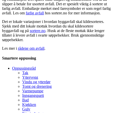
slipper å betale for usortert avfall. Det er spesielt viktig å sortere ut
farlig avfall. Emballasje merket med faresymboler er som regel farlig
avfall. Les om
farlig avfall
hos sortere.no for mer informasjon.
Det er lokale variasjoner i hvordan byggavfall skal kildesorteres.
Sjekk med ditt lokale mottak hvordan du skal kildesortere
byggavfall og på
sortere.no
. Husk at de fleste mottak ikke lenger
tillater å levere avfall i svarte søppelsekker. Bruk gjennomsiktige
søppelsekker.
Les mer i
rådene om avfall
.
Smartere oppussing
Oppussingsråd
Tak
Yttervegg
Vindu og ytterdør
Tomt og drenering
Varmepumpe
Inngangsparti
Bad
Kjøkken
Gulv