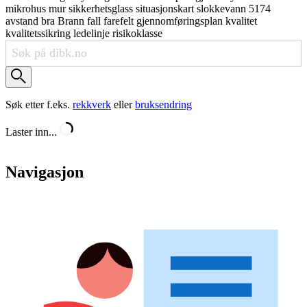
mikrohus
mur
sikkerhetsglass
situasjonskart
slokkevann
5174
avstand
bra
Brann
fall
farefelt
gjennomføringsplan
kvalitet
kvalitetssikring
ledelinje
risikoklasse
Søk etter f.eks.
rekkverk
eller
bruksendring
Laster inn...
Navigasjon