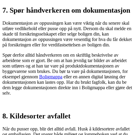
7. Spør håndverkeren om dokumentasjon
Dokumentasjon av oppussingen kan være viktig når du senere skal
utføre vedlikehold eller pusse opp på nytt. Dersom du skal melde en
skade til forsikringsselskapet eller selge boligen din, kan
dokumentasjon av oppussingen være vesentlig for hva du får dekket
på forsikringen eller for verdifastsettelsen av boligen din.
Spør derfor alltid håndverkeren om en skriftlig beskrivelse av
arbeidene som er gjort. Be om at han jevnlig tar bilder av arbeidet
som utføres og at han tar vare på produktdokumentasjonen av
byggevarene som brukes. Du bør ta vare på dokumentasjonen, for
eksempel gjennom
Boligmappa
eller en annen digital løsning der
dokumentasjonen kan lastes opp. Har du brukt fagfolk, kan du be
dem legge dokumentasjonen direkte inn i Boligmappa eller gjøre det
selv.
8. Kildesorter avfallet
Når du pusser opp, blir det alltid avfall. Husk å kildesortere avfallet
og emballasjen. Det sparer både miljøet og lommeboken ved at du