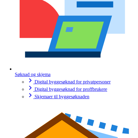
Søknad og skjema
Digital byggesøknad for privatpersoner
Digital byggesøknad for proffbrukere
Skjemaer til byggesøknaden