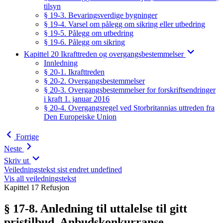
tilsyn
§ 19-3. Bevaringsverdige bygninger
§ 19-4. Varsel om pålegg om sikring eller utbedring
§ 19-5. Pålegg om utbedring
§ 19-6. Pålegg om sikring
Kapittel 20 Ikrafttreden og overgangsbestemmelser
Innledning
§ 20-1. Ikrafttreden
§ 20-2. Overgangsbestemmelser
§ 20-3. Overgangsbestemmelser for forskriftsendringer
i kraft 1. januar 2016
§ 20-4. Overgangsregel ved Storbritannias uttreden fra
Den Europeiske Union
Forrige
Neste
Skriv ut
Veiledningstekst sist endret undefined
Vis all veiledningstekst
Kapittel 17 Refusjon
§ 17-8. Anledning til uttalelse til gitt
pristilbud. Anbudskonkurranse