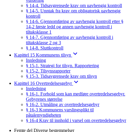
vurdering
§ 14-4. Tidsavgrensede krav om uavhengig kontroll
§ 14-5. Unntak fra krav om obligatorisk uavhengig
kontroll
§ 14-6. Gjennomføring av uavhengig kontroll etter §
14-2 første ledd og annen uavhengig kontroll i
tiltaksklasse 1
§ 14-7. Gjennomføring av uavhengig kontroll i
tiltaksklasse 2 og 3
§ 14-8. Sluttkontroll
Kapittel 15 Kommunens tilsyn
Innledning
§ 15-1. Strategi for tilsyn. Rapportering
§ 15-2. Tilsynsrapporter
§ 15-3. Tidsavgrensede krav om tilsyn
Kapittel 16 Overtredelsesgebyr
Innledning
§ 16-1. Forhold som kan medføre overtredelsesgebyr.
Gebyrenes størrelse
§ 16-2. Utmåling av overtredelsesgebyr
§ 16-3 Kommunens varslingsplikt til
påtalemyndigheten
§ 16-4 Krav til innhold i varsel om overtredelsesgebyr
Femte del Diverse bestemmelser