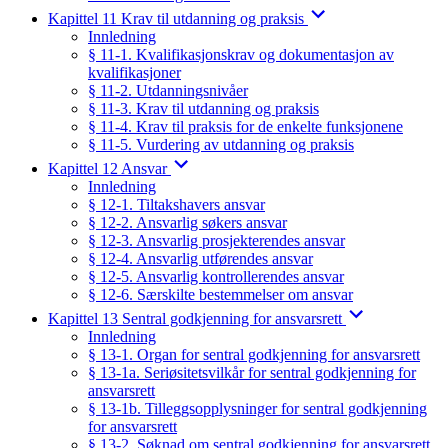
Kapittel 11 Krav til utdanning og praksis
Innledning
§ 11-1. Kvalifikasjonskrav og dokumentasjon av
kvalifikasjoner
§ 11-2. Utdanningsnivåer
§ 11-3. Krav til utdanning og praksis
§ 11-4. Krav til praksis for de enkelte funksjonene
§ 11-5. Vurdering av utdanning og praksis
Kapittel 12 Ansvar
Innledning
§ 12-1. Tiltakshavers ansvar
§ 12-2. Ansvarlig søkers ansvar
§ 12-3. Ansvarlig prosjekterendes ansvar
§ 12-4. Ansvarlig utførendes ansvar
§ 12-5. Ansvarlig kontrollerendes ansvar
§ 12-6. Særskilte bestemmelser om ansvar
Kapittel 13 Sentral godkjenning for ansvarsrett
Innledning
§ 13-1. Organ for sentral godkjenning for ansvarsrett
§ 13-1a. Seriøsitetsvilkår for sentral godkjenning for
ansvarsrett
§ 13-1b. Tilleggsopplysninger for sentral godkjenning
for ansvarsrett
§ 13-2. Søknad om sentral godkjenning for ansvarsrett