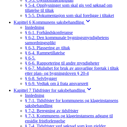
§ 5-3. Gjennomføringsplan
§ 5-4. Opplysninger som skal gis ved søknad om
tillatelse til tiltak
§ 5-5. Dokumentasjon som skal foreligge i tiltaket
Kapittel 6 Kommunens saksbehandling
Innledning
§ 6-1. Forhåndskonferanse
§ 6-2. Den kommunale bygningsmyndighetens
samordningsplikt
§ 6-3. Plassering av tiltak
§ 6-4. Rammetillatelse
§ 6-5.
§ 6-6. Rapportering til andre myndigheter
§ 6-7. Mulighet for bruk av ansvarlige foretak i tiltak
etter plan- og bygningsloven § 20-4
§ 6-8. Selvbygger
§ 6-9. Vedtak om å frata ansvarsrett
Kapittel 7 Tidsfrister for saksbehandling
Innledning
§ 7-1. Tidsfrister for kommunens og klageinstansens
saksbehandling
§ 7-2. Beregning av tidsfrister
§ 7-3. Kommunens og klageinstansens adgang til
ensidig fristforlengelse
§ 7-4. Tidsfrister ved søknad som kun gjelder