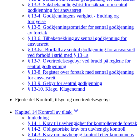
§ 13-3. Saksbehandlingsfrist for søknad om sentral
godkjenning for ansvarsrett
§ 13-4. Godkjenningens varighet - Endring og
fornyelse
§ 13-5. Godkjenningsområder for sentral godkjenning
av foretak
§ 13-6. Tilbaketrekking av sentral godkjenning for
ansvarsrett
§ 13-6a. Bortfall av sentral godkjenning for ansvarsrett
ved forhold i strid med § 13-1a
§ 13-7. Overtredelsesgebyr ved brudd på reglene for
sentral godkjenning
§ 13-8. Register over foretak med sentral godkjenning
for ansvarsrett
§ 13-9. Gebyr for sentral godkjenning
§ 13-10. Klage. Klagenemnd
Fjerde del Kontroll, tilsyn og overtredelsesgebyr
Kapittel 14 Kontroll av tiltak
Innledning
§ 14-1. Krav til uavhengighet for kontrollerende foretak
§ 14-2. Obligatoriske krav om uavhengig kontroll
§ 14-3. Krav om uavhengig kontroll etter kommunens