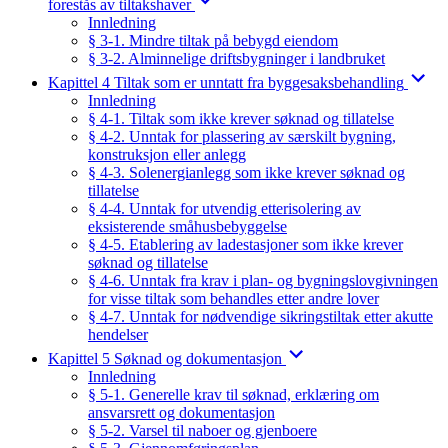
forestås av tiltakshaver
Innledning
§ 3-1. Mindre tiltak på bebygd eiendom
§ 3-2. Alminnelige driftsbygninger i landbruket
Kapittel 4 Tiltak som er unntatt fra byggesaksbehandling
Innledning
§ 4-1. Tiltak som ikke krever søknad og tillatelse
§ 4-2. Unntak for plassering av særskilt bygning,
konstruksjon eller anlegg
§ 4-3. Solenergianlegg som ikke krever søknad og
tillatelse
§ 4-4. Unntak for utvendig etterisolering av
eksisterende småhusbebyggelse
§ 4-5. Etablering av ladestasjoner som ikke krever
søknad og tillatelse
§ 4-6. Unntak fra krav i plan- og bygningslovgivningen
for visse tiltak som behandles etter andre lover
§ 4-7. Unntak for nødvendige sikringstiltak etter akutte
hendelser
Kapittel 5 Søknad og dokumentasjon
Innledning
§ 5-1. Generelle krav til søknad, erklæring om
ansvarsrett og dokumentasjon
§ 5-2. Varsel til naboer og gjenboere