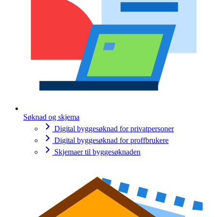
Søknad og skjema
Digital byggesøknad for privatpersoner
Digital byggesøknad for proffbrukere
Skjemaer til byggesøknaden