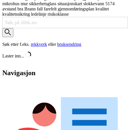
mikrohus
mur
sikkerhetsglass
situasjonskart
slokkevann
5174
avstand
bra
Brann
fall
farefelt
gjennomføringsplan
kvalitet
kvalitetssikring
ledelinje
risikoklasse
Søk etter f.eks.
rekkverk
eller
bruksendring
Laster inn...
Navigasjon