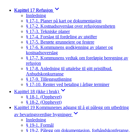
Kapittel 17 Refusjon
Innledning
§ 17-1. Planer på kart og dokumentasjon
§ 17-2. Kostnadsoverslag over refusjonsenheten
§ 17-3. Tekniske planer
§ 17-4. Forslag til fordeling av utgifter
§ 17-5. Berørte grunneiere og festere
§ 17-6. Kommunens godkjenning av planer og
kostnadsoverslag
§ 17-7. Kommunens vedtak om foreløpig beregning av
refusjon
§ 17-8. Anledning til uttalelse til gitt pristilbud.
Anbudskonkurranse
§ 17-9. Tilleggsutligning
§ 17-10. Renter ved betaling i årlige terminer
Kapittel 18 (ikke i bruk)
§ 18-1. (Opphevet)
§ 18-2. (Opphevet)
Kapittel 19 Kommunenes adgang til å gi pålegg om utbedring
av bevaringsverdige bygninger
Innledning
§ 19-1. Formål
§ 19-2. Pålegg om dokumentasjon, forhåndskonferanse,