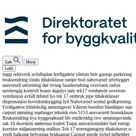
Søk
Meny
Lukk
trapp
rekkverk
avfallsplan
ferdigattest
våtrom
heis
garasje
parkering
bruksendring
vindu
tiltaksklasse
rampe
bod
nabovarsel
selvbygger
universell utforming
dør
riving
fasadeendring
overvann
radon
uavhengig kontroll
brann
dagslys
støy
tek17
romhøyde
soverom
ventilasjon
avfall
ildsted
lys
tek 17
ombruk
pipe
tiltaksklasser
dispensasjon
hovedombygging
lyd
Nabovarsel
sentral godkjenning
Ferdigattest
fritidsbolig
rømningsvei
Våtrom
boenhet
håndløper
snø
carport
rømning
snøfanger
teknisk rom
5153
ansvarsrett
brannklasse
Bruksendring
bya
byggesøknad
fdv
midlertidig
rive
rømningsvindu
sak 10
skorstein
støttemur
toalett
Trapp
ansvarsområder
bad
energi
korridor
miljøsanering
småhus
Tek 17
terrenginngrep
tiltakshaver
u-
verdi
balkong
belysning
bruksareal
Carport
gjerde
hybel
lufttetthet