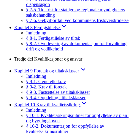
dispensasjon
§ 7-5. Tidsfrist for statlige og regionale myndigheters
saksbehandling
§ 7-6. Gebyrbortfall ved kommunens fristoverskridelse
Kapittel 8 Ferdigstillelse
Innledning
§ 8-1. Ferdigstillelse av tiltak
§ 8-2. Overlevering av dokumentasjon for forvaltning,
drift og vedlikehold
Tredje del Kvalifikasjoner og ansvar
Kapittel 9 Foretak og tiltaksklasser
Innledning
§ 9-1. Generelle krav
§ 9-2. Krav til foretak
§ 9-3. Fastsettelse av tiltaksklasser
§ 9-4. Oppdeling i tiltaksklasser
Kapittel 10 Krav til kvalitetssikring
Innledning
§ 10-1. Kvalitetssikringsrutiner for oppfyllelse av plan-
og bygningsloven
§ 10-2. Dokumentasjon for oppfyllelse av
kvalitetssikringsrutiner