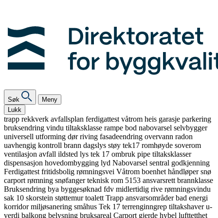
Søk
Meny
Lukk
trapp
rekkverk
avfallsplan
ferdigattest
våtrom
heis
garasje
parkering
bruksendring
vindu
tiltaksklasse
rampe
bod
nabovarsel
selvbygger
universell utforming
dør
riving
fasadeendring
overvann
radon
uavhengig kontroll
brann
dagslys
støy
tek17
romhøyde
soverom
ventilasjon
avfall
ildsted
lys
tek 17
ombruk
pipe
tiltaksklasser
dispensasjon
hovedombygging
lyd
Nabovarsel
sentral godkjenning
Ferdigattest
fritidsbolig
rømningsvei
Våtrom
boenhet
håndløper
snø
carport
rømning
snøfanger
teknisk rom
5153
ansvarsrett
brannklasse
Bruksendring
bya
byggesøknad
fdv
midlertidig
rive
rømningsvindu
sak 10
skorstein
støttemur
toalett
Trapp
ansvarsområder
bad
energi
korridor
miljøsanering
småhus
Tek 17
terrenginngrep
tiltakshaver
u-
verdi
balkong
belysning
bruksareal
Carport
gjerde
hybel
lufttetthet