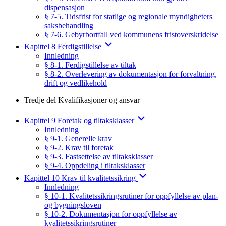
dispensasjon
§ 7-5. Tidsfrist for statlige og regionale myndigheters
saksbehandling
§ 7-6. Gebyrbortfall ved kommunens fristoverskridelse
Kapittel 8 Ferdigstillelse
Innledning
§ 8-1. Ferdigstillelse av tiltak
§ 8-2. Overlevering av dokumentasjon for forvaltning,
drift og vedlikehold
Tredje del Kvalifikasjoner og ansvar
Kapittel 9 Foretak og tiltaksklasser
Innledning
§ 9-1. Generelle krav
§ 9-2. Krav til foretak
§ 9-3. Fastsettelse av tiltaksklasser
§ 9-4. Oppdeling i tiltaksklasser
Kapittel 10 Krav til kvalitetssikring
Innledning
§ 10-1. Kvalitetssikringsrutiner for oppfyllelse av plan-
og bygningsloven
§ 10-2. Dokumentasjon for oppfyllelse av
kvalitetssikringsrutiner