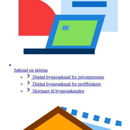
Søknad og skjema
Digital byggesøknad for privatpersoner
Digital byggesøknad for proffbrukere
Skjemaer til byggesøknaden