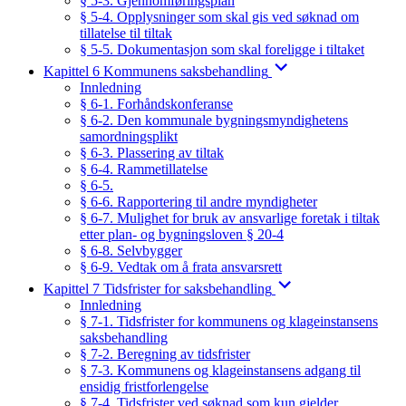
§ 5-3. Gjennomføringsplan
§ 5-4. Opplysninger som skal gis ved søknad om
tillatelse til tiltak
§ 5-5. Dokumentasjon som skal foreligge i tiltaket
Kapittel 6 Kommunens saksbehandling
Innledning
§ 6-1. Forhåndskonferanse
§ 6-2. Den kommunale bygningsmyndighetens
samordningsplikt
§ 6-3. Plassering av tiltak
§ 6-4. Rammetillatelse
§ 6-5.
§ 6-6. Rapportering til andre myndigheter
§ 6-7. Mulighet for bruk av ansvarlige foretak i tiltak
etter plan- og bygningsloven § 20-4
§ 6-8. Selvbygger
§ 6-9. Vedtak om å frata ansvarsrett
Kapittel 7 Tidsfrister for saksbehandling
Innledning
§ 7-1. Tidsfrister for kommunens og klageinstansens
saksbehandling
§ 7-2. Beregning av tidsfrister
§ 7-3. Kommunens og klageinstansens adgang til
ensidig fristforlengelse
§ 7-4. Tidsfrister ved søknad som kun gjelder