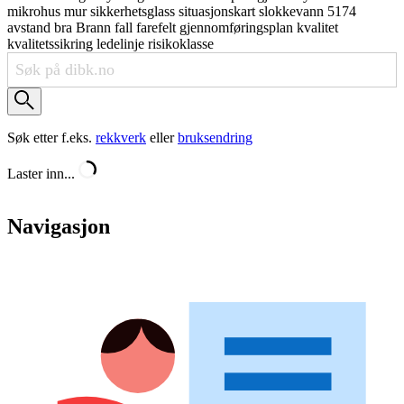
mikrohus
mur
sikkerhetsglass
situasjonskart
slokkevann
5174
avstand
bra
Brann
fall
farefelt
gjennomføringsplan
kvalitet
kvalitetssikring
ledelinje
risikoklasse
Søk etter f.eks.
rekkverk
eller
bruksendring
Laster inn...
Navigasjon