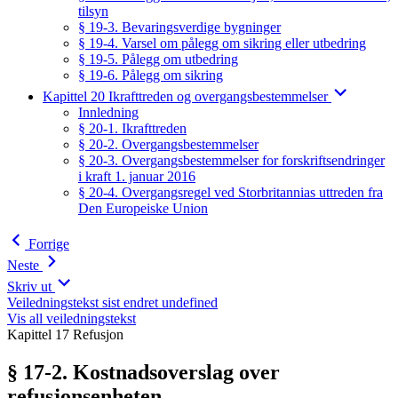
tilsyn
§ 19-3. Bevaringsverdige bygninger
§ 19-4. Varsel om pålegg om sikring eller utbedring
§ 19-5. Pålegg om utbedring
§ 19-6. Pålegg om sikring
Kapittel 20 Ikrafttreden og overgangsbestemmelser
Innledning
§ 20-1. Ikrafttreden
§ 20-2. Overgangsbestemmelser
§ 20-3. Overgangsbestemmelser for forskriftsendringer
i kraft 1. januar 2016
§ 20-4. Overgangsregel ved Storbritannias uttreden fra
Den Europeiske Union
Forrige
Neste
Skriv ut
Veiledningstekst sist endret undefined
Vis all veiledningstekst
Kapittel 17 Refusjon
§ 17-2. Kostnadsoverslag over
refusjonsenheten