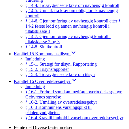
vurdering
§ 14-4. Tidsavgrensede krav om uavhengig kontroll
§ 14-5. Unntak fra krav om obligatorisk uavhengig
kontroll
§ 14-6. Gjennomføring av uavhengig kontroll etter §
14-2 første ledd og annen uavhengig kontroll i
tiltaksklasse 1
§ 14-7. Gjennomføring av uavhengig kontroll i
tiltaksklasse 2 og 3
§ 14-8. Sluttkontroll
Kapittel 15 Kommunens tilsyn
Innledning
§ 15-1. Strategi for tilsyn. Rapportering
§ 15-2. Tilsynsrapporter
§ 15-3. Tidsavgrensede krav om tilsyn
Kapittel 16 Overtredelsesgebyr
Innledning
§ 16-1. Forhold som kan medføre overtredelsesgebyr.
Gebyrenes størrelse
§ 16-2. Utmåling av overtredelsesgebyr
§ 16-3 Kommunens varslingsplikt til
påtalemyndigheten
§ 16-4 Krav til innhold i varsel om overtredelsesgebyr
Femte del Diverse bestemmelser