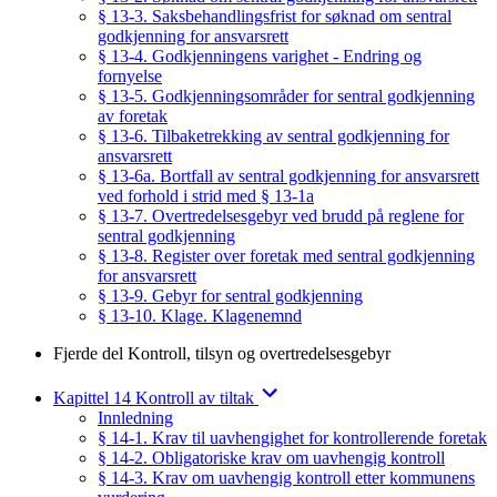
§ 13-3. Saksbehandlingsfrist for søknad om sentral
godkjenning for ansvarsrett
§ 13-4. Godkjenningens varighet - Endring og
fornyelse
§ 13-5. Godkjenningsområder for sentral godkjenning
av foretak
§ 13-6. Tilbaketrekking av sentral godkjenning for
ansvarsrett
§ 13-6a. Bortfall av sentral godkjenning for ansvarsrett
ved forhold i strid med § 13-1a
§ 13-7. Overtredelsesgebyr ved brudd på reglene for
sentral godkjenning
§ 13-8. Register over foretak med sentral godkjenning
for ansvarsrett
§ 13-9. Gebyr for sentral godkjenning
§ 13-10. Klage. Klagenemnd
Fjerde del Kontroll, tilsyn og overtredelsesgebyr
Kapittel 14 Kontroll av tiltak
Innledning
§ 14-1. Krav til uavhengighet for kontrollerende foretak
§ 14-2. Obligatoriske krav om uavhengig kontroll
§ 14-3. Krav om uavhengig kontroll etter kommunens