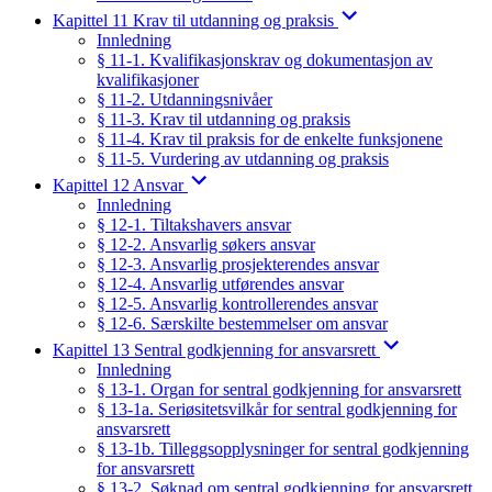
Kapittel 11 Krav til utdanning og praksis
Innledning
§ 11-1. Kvalifikasjonskrav og dokumentasjon av
kvalifikasjoner
§ 11-2. Utdanningsnivåer
§ 11-3. Krav til utdanning og praksis
§ 11-4. Krav til praksis for de enkelte funksjonene
§ 11-5. Vurdering av utdanning og praksis
Kapittel 12 Ansvar
Innledning
§ 12-1. Tiltakshavers ansvar
§ 12-2. Ansvarlig søkers ansvar
§ 12-3. Ansvarlig prosjekterendes ansvar
§ 12-4. Ansvarlig utførendes ansvar
§ 12-5. Ansvarlig kontrollerendes ansvar
§ 12-6. Særskilte bestemmelser om ansvar
Kapittel 13 Sentral godkjenning for ansvarsrett
Innledning
§ 13-1. Organ for sentral godkjenning for ansvarsrett
§ 13-1a. Seriøsitetsvilkår for sentral godkjenning for
ansvarsrett
§ 13-1b. Tilleggsopplysninger for sentral godkjenning
for ansvarsrett
§ 13-2. Søknad om sentral godkjenning for ansvarsrett