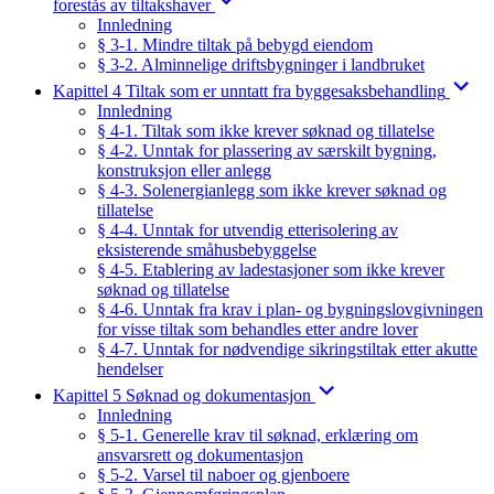
forestås av tiltakshaver
Innledning
§ 3-1. Mindre tiltak på bebygd eiendom
§ 3-2. Alminnelige driftsbygninger i landbruket
Kapittel 4 Tiltak som er unntatt fra byggesaksbehandling
Innledning
§ 4-1. Tiltak som ikke krever søknad og tillatelse
§ 4-2. Unntak for plassering av særskilt bygning,
konstruksjon eller anlegg
§ 4-3. Solenergianlegg som ikke krever søknad og
tillatelse
§ 4-4. Unntak for utvendig etterisolering av
eksisterende småhusbebyggelse
§ 4-5. Etablering av ladestasjoner som ikke krever
søknad og tillatelse
§ 4-6. Unntak fra krav i plan- og bygningslovgivningen
for visse tiltak som behandles etter andre lover
§ 4-7. Unntak for nødvendige sikringstiltak etter akutte
hendelser
Kapittel 5 Søknad og dokumentasjon
Innledning
§ 5-1. Generelle krav til søknad, erklæring om
ansvarsrett og dokumentasjon
§ 5-2. Varsel til naboer og gjenboere