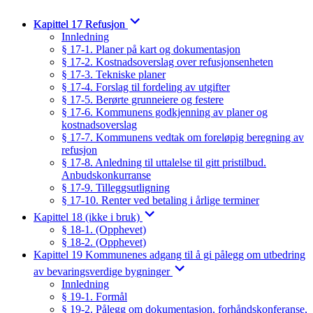
Kapittel 17 Refusjon
Innledning
§ 17-1. Planer på kart og dokumentasjon
§ 17-2. Kostnadsoverslag over refusjonsenheten
§ 17-3. Tekniske planer
§ 17-4. Forslag til fordeling av utgifter
§ 17-5. Berørte grunneiere og festere
§ 17-6. Kommunens godkjenning av planer og
kostnadsoverslag
§ 17-7. Kommunens vedtak om foreløpig beregning av
refusjon
§ 17-8. Anledning til uttalelse til gitt pristilbud.
Anbudskonkurranse
§ 17-9. Tilleggsutligning
§ 17-10. Renter ved betaling i årlige terminer
Kapittel 18 (ikke i bruk)
§ 18-1. (Opphevet)
§ 18-2. (Opphevet)
Kapittel 19 Kommunenes adgang til å gi pålegg om utbedring
av bevaringsverdige bygninger
Innledning
§ 19-1. Formål
§ 19-2. Pålegg om dokumentasjon, forhåndskonferanse,