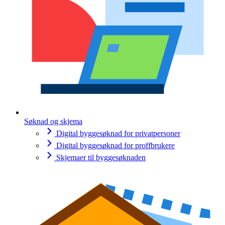
Søknad og skjema
Digital byggesøknad for privatpersoner
Digital byggesøknad for proffbrukere
Skjemaer til byggesøknaden