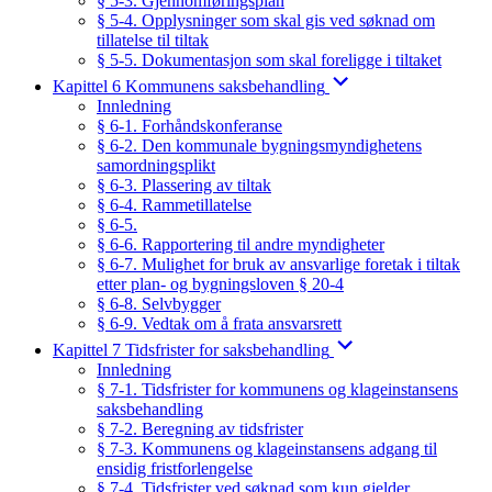
§ 5-3. Gjennomføringsplan
§ 5-4. Opplysninger som skal gis ved søknad om
tillatelse til tiltak
§ 5-5. Dokumentasjon som skal foreligge i tiltaket
Kapittel 6 Kommunens saksbehandling
Innledning
§ 6-1. Forhåndskonferanse
§ 6-2. Den kommunale bygningsmyndighetens
samordningsplikt
§ 6-3. Plassering av tiltak
§ 6-4. Rammetillatelse
§ 6-5.
§ 6-6. Rapportering til andre myndigheter
§ 6-7. Mulighet for bruk av ansvarlige foretak i tiltak
etter plan- og bygningsloven § 20-4
§ 6-8. Selvbygger
§ 6-9. Vedtak om å frata ansvarsrett
Kapittel 7 Tidsfrister for saksbehandling
Innledning
§ 7-1. Tidsfrister for kommunens og klageinstansens
saksbehandling
§ 7-2. Beregning av tidsfrister
§ 7-3. Kommunens og klageinstansens adgang til
ensidig fristforlengelse
§ 7-4. Tidsfrister ved søknad som kun gjelder