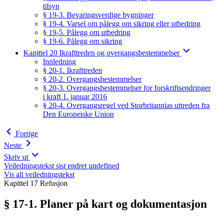
tilsyn
§ 19-3. Bevaringsverdige bygninger
§ 19-4. Varsel om pålegg om sikring eller utbedring
§ 19-5. Pålegg om utbedring
§ 19-6. Pålegg om sikring
Kapittel 20 Ikrafttreden og overgangsbestemmelser
Innledning
§ 20-1. Ikrafttreden
§ 20-2. Overgangsbestemmelser
§ 20-3. Overgangsbestemmelser for forskriftsendringer
i kraft 1. januar 2016
§ 20-4. Overgangsregel ved Storbritannias uttreden fra
Den Europeiske Union
Forrige
Neste
Skriv ut
Veiledningstekst sist endret undefined
Vis all veiledningstekst
Kapittel 17 Refusjon
§ 17-1. Planer på kart og dokumentasjon