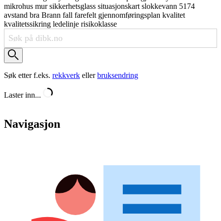
mikrohus
mur
sikkerhetsglass
situasjonskart
slokkevann
5174
avstand
bra
Brann
fall
farefelt
gjennomføringsplan
kvalitet
kvalitetssikring
ledelinje
risikoklasse
Søk etter f.eks.
rekkverk
eller
bruksendring
Laster inn...
Navigasjon