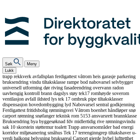
Søk
Meny
Lukk
trapp
rekkverk
avfallsplan
ferdigattest
våtrom
heis
garasje
parkering
bruksendring
vindu
tiltaksklasse
rampe
bod
nabovarsel
selvbygger
universell utforming
dør
riving
fasadeendring
overvann
radon
uavhengig kontroll
brann
dagslys
støy
tek17
romhøyde
soverom
ventilasjon
avfall
ildsted
lys
tek 17
ombruk
pipe
tiltaksklasser
dispensasjon
hovedombygging
lyd
Nabovarsel
sentral godkjenning
Ferdigattest
fritidsbolig
rømningsvei
Våtrom
boenhet
håndløper
snø
carport
rømning
snøfanger
teknisk rom
5153
ansvarsrett
brannklasse
Bruksendring
bya
byggesøknad
fdv
midlertidig
rive
rømningsvindu
sak 10
skorstein
støttemur
toalett
Trapp
ansvarsområder
bad
energi
korridor
miljøsanering
småhus
Tek 17
terrenginngrep
tiltakshaver
u-
verdi
balkong
belysning
bruksareal
Carport
gjerde
hybel
lufttetthet