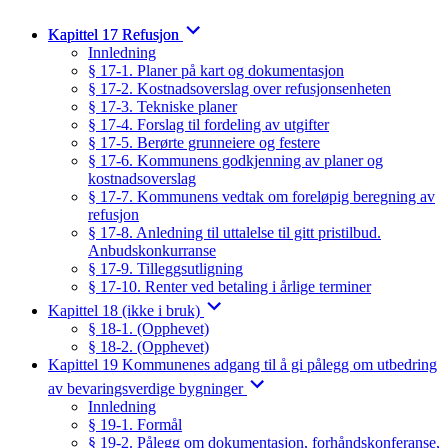
Kapittel 17 Refusjon
Innledning
§ 17-1. Planer på kart og dokumentasjon
§ 17-2. Kostnadsoverslag over refusjonsenheten
§ 17-3. Tekniske planer
§ 17-4. Forslag til fordeling av utgifter
§ 17-5. Berørte grunneiere og festere
§ 17-6. Kommunens godkjenning av planer og
kostnadsoverslag
§ 17-7. Kommunens vedtak om foreløpig beregning av
refusjon
§ 17-8. Anledning til uttalelse til gitt pristilbud.
Anbudskonkurranse
§ 17-9. Tilleggsutligning
§ 17-10. Renter ved betaling i årlige terminer
Kapittel 18 (ikke i bruk)
§ 18-1. (Opphevet)
§ 18-2. (Opphevet)
Kapittel 19 Kommunenes adgang til å gi pålegg om utbedring
av bevaringsverdige bygninger
Innledning
§ 19-1. Formål
§ 19-2. Pålegg om dokumentasjon, forhåndskonferanse,