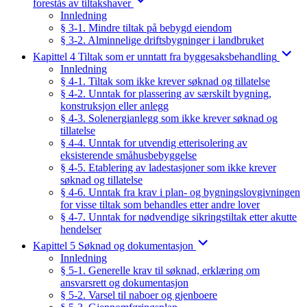
forestås av tiltakshaver
Innledning
§ 3-1. Mindre tiltak på bebygd eiendom
§ 3-2. Alminnelige driftsbygninger i landbruket
Kapittel 4 Tiltak som er unntatt fra byggesaksbehandling
Innledning
§ 4-1. Tiltak som ikke krever søknad og tillatelse
§ 4-2. Unntak for plassering av særskilt bygning,
konstruksjon eller anlegg
§ 4-3. Solenergianlegg som ikke krever søknad og
tillatelse
§ 4-4. Unntak for utvendig etterisolering av
eksisterende småhusbebyggelse
§ 4-5. Etablering av ladestasjoner som ikke krever
søknad og tillatelse
§ 4-6. Unntak fra krav i plan- og bygningslovgivningen
for visse tiltak som behandles etter andre lover
§ 4-7. Unntak for nødvendige sikringstiltak etter akutte
hendelser
Kapittel 5 Søknad og dokumentasjon
Innledning
§ 5-1. Generelle krav til søknad, erklæring om
ansvarsrett og dokumentasjon
§ 5-2. Varsel til naboer og gjenboere