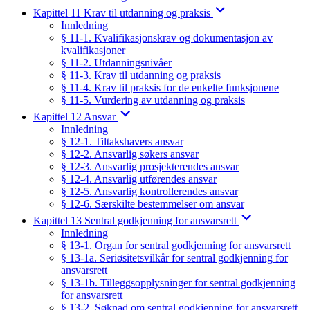
Kapittel 11 Krav til utdanning og praksis
Innledning
§ 11-1. Kvalifikasjonskrav og dokumentasjon av
kvalifikasjoner
§ 11-2. Utdanningsnivåer
§ 11-3. Krav til utdanning og praksis
§ 11-4. Krav til praksis for de enkelte funksjonene
§ 11-5. Vurdering av utdanning og praksis
Kapittel 12 Ansvar
Innledning
§ 12-1. Tiltakshavers ansvar
§ 12-2. Ansvarlig søkers ansvar
§ 12-3. Ansvarlig prosjekterendes ansvar
§ 12-4. Ansvarlig utførendes ansvar
§ 12-5. Ansvarlig kontrollerendes ansvar
§ 12-6. Særskilte bestemmelser om ansvar
Kapittel 13 Sentral godkjenning for ansvarsrett
Innledning
§ 13-1. Organ for sentral godkjenning for ansvarsrett
§ 13-1a. Seriøsitetsvilkår for sentral godkjenning for
ansvarsrett
§ 13-1b. Tilleggsopplysninger for sentral godkjenning
for ansvarsrett
§ 13-2. Søknad om sentral godkjenning for ansvarsrett