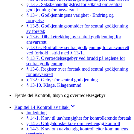
§ 13-3. Saksbehandlingsfrist for søknad om sentral
godkjenning for ansvarsrett
§ 13-4. Godkjenningens varighet - Endring og
fornyelse
§ 13-5. Godkjenningsområder for sentral godkjenning
av foretak
§ 13-6. Tilbaketrekking av sentral godkjenning for
ansvarsrett
§ 13-6a. Bortfall av sentral godkjenning for ansvarsrett
ved forhold i strid med § 13-1a
§ 13-7. Overtredelsesgebyr ved brudd på reglene for
sentral godkjenning
§ 13-8. Register over foretak med sentral godkjenning
for ansvarsrett
§ 13-9. Gebyr for sentral godkjenning
§ 13-10. Klage. Klagenemnd
Fjerde del Kontroll, tilsyn og overtredelsesgebyr
Kapittel 14 Kontroll av tiltak
Innledning
§ 14-1. Krav til uavhengighet for kontrollerende foretak
§ 14-2. Obligatoriske krav om uavhengig kontroll
§ 14-3. Krav om uavhengig kontroll etter kommunens