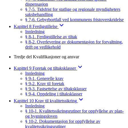
dispensasjon
§ 7-5. Tidsfrist for statlige og regionale myndigheters
saksbehandling
§ 7-6. Gebyrbortfall ved kommunens fristoverskridelse
Kapittel 8 Ferdigstillelse
Innledning
§ 8-1. Ferdigstillelse av tiltak
§ 8-2. Overlevering av dokumentasjon for forvaltning,
drift og vedlikehold
Tredje del Kvalifikasjoner og ansvar
Kapittel 9 Foretak og tiltaksklasser
Innledning
§ 9-1. Generelle krav
§ 9-2. Krav til foretak
§ 9-3. Fastsettelse av tiltaksklasser
§ 9-4. Oppdeling i tiltaksklasser
Kapittel 10 Krav til kvalitetssikring
Innledning
§ 10-1. Kvalitetssikringsrutiner for oppfyllelse av plan-
og bygningsloven
§ 10-2. Dokumentasjon for oppfyllelse av
kvalitetssikringsrutiner