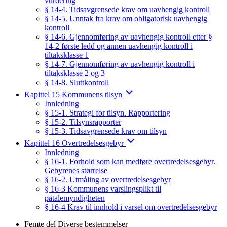
vurdering
§ 14-4. Tidsavgrensede krav om uavhengig kontroll
§ 14-5. Unntak fra krav om obligatorisk uavhengig
kontroll
§ 14-6. Gjennomføring av uavhengig kontroll etter §
14-2 første ledd og annen uavhengig kontroll i
tiltaksklasse 1
§ 14-7. Gjennomføring av uavhengig kontroll i
tiltaksklasse 2 og 3
§ 14-8. Sluttkontroll
Kapittel 15 Kommunens tilsyn
Innledning
§ 15-1. Strategi for tilsyn. Rapportering
§ 15-2. Tilsynsrapporter
§ 15-3. Tidsavgrensede krav om tilsyn
Kapittel 16 Overtredelsesgebyr
Innledning
§ 16-1. Forhold som kan medføre overtredelsesgebyr.
Gebyrenes størrelse
§ 16-2. Utmåling av overtredelsesgebyr
§ 16-3 Kommunens varslingsplikt til
påtalemyndigheten
§ 16-4 Krav til innhold i varsel om overtredelsesgebyr
Femte del Diverse bestemmelser