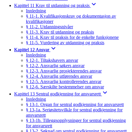
Kapittel 11 Krav til utdanning og praksis
Innledning
§ 11-1. Kvalifikasjonskrav og dokumentasjon av
kvalifikasjoner
§ 11-2. Utdanningsnivåer
§ 11-3. Krav til utdanning og praksis
§ 11-4. Krav til praksis for de enkelte funksjonene
§ 11-5. Vurdering av utdanning og praksis
Kapittel 12 Ansvar
Innledning
§ 12-1. Tiltakshavers ansvar
§ 12-2. Ansvarlig søkers ansvar
§ 12-3. Ansvarlig prosjekterendes ansvar
§ 12-4. Ansvarlig utførendes ansvar
§ 12-5. Ansvarlig kontrollerendes ansvar
§ 12-6. Særskilte bestemmelser om ansvar
Kapittel 13 Sentral godkjenning for ansvarsrett
Innledning
§ 13-1. Organ for sentral godkjenning for ansvarsrett
§ 13-1a. Seriøsitetsvilkår for sentral godkjenning for
ansvarsrett
§ 13-1b. Tilleggsopplysninger for sentral godkjenning
for ansvarsrett
§ 13-2. Søknad om sentral godkjenning for ansvarsrett