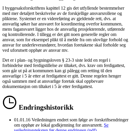
I byggesaksforskriftens kapittel 12 gis det utfyllende bestemmelser
med mer detaljert beskrivelse av de forskjellige ansvarsrollene og
pliktene. Systemet er en videreføring av gjeldende rett, dvs. at
ansvarlig søker har ansvaret for koordinering overfor kommunen,
mens fagansvaret ligger hos de ansvarlig prosjekterende, utførende
og kontrollerende. I tillegg er det gitt noen generelle regler om
ansvar, som for eksempel plikt til å melde fra om ulovlige forhold og
ansvar for underleverandører, hvordan foretakene skal forholde seg
ved uforutsett opphør av ansvar mv.
Det er i plan- og bygningsloven § 23-3 siste ledd en regel i
forbindelse med ferdigstillelse av tiltaket, dvs. krav om ferdigattest,
som går ut på at kommunen kan gi pålegg om retting til den
ansvarlige i 5 år etter at ferdigattest er gitt. Denne regelen henger
også sammen med at ansvarlige foretak skal oppbevare
dokumentasjon om tiltaket i 5 år etter ferdigattest.
Endringshistorikk
01.01.16
Veiledningen endret som følge av forskriftsendringer
om opphør av lokal godkjenning for ansvarsrett.
Se
veiledningsteksten før denne endringen (pdf)