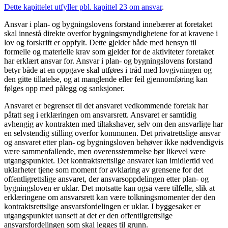
Dette kapittelet utfyller pbl. kapittel 23 om ansvar
.
Ansvar i plan- og bygningslovens forstand innebærer at foretaket
skal innestå direkte overfor bygningsmyndighetene for at kravene i
lov og forskrift er oppfylt. Dette gjelder både med hensyn til
formelle og materielle krav som gjelder for de aktiviteter foretaket
har erklært ansvar for. Ansvar i plan- og bygningslovens forstand
betyr både at en oppgave skal utføres i tråd med lovgivningen og
den gitte tillatelse, og at manglende eller feil gjennomføring kan
følges opp med pålegg og sanksjoner.
Ansvaret er begrenset til det ansvaret vedkommende foretak har
påtatt seg i erklæringen om ansvarsrett. Ansvaret er samtidig
avhengig av kontrakten med tiltakshaver, selv om den ansvarlige har
en selvstendig stilling overfor kommunen. Det privatrettslige ansvar
og ansvaret etter plan- og bygningsloven behøver ikke nødvendigvis
være sammenfallende, men overensstemmelse bør likevel være
utgangspunktet. Det kontraktsrettslige ansvaret kan imidlertid ved
uklarheter tjene som moment for avklaring av grensene for det
offentligrettslige ansvaret, der ansvarsoppdelingen etter plan- og
bygningsloven er uklar. Det motsatte kan også være tilfelle, slik at
erklæringene om ansvarsrett kan være tolkningsmomenter der den
kontraktsrettslige ansvarsfordelingen er uklar. I byggesaker er
utgangspunktet uansett at det er den offentligrettslige
ansvarsfordelingen som skal legges til grunn.