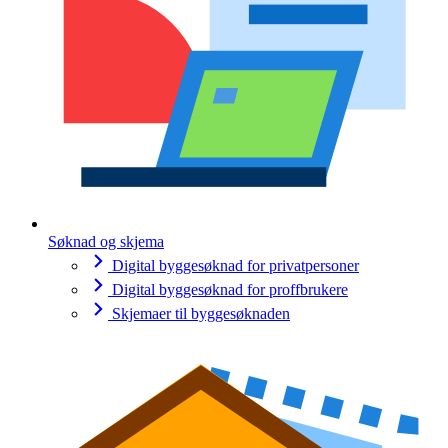
Søknad og skjema
Digital byggesøknad for privatpersoner
Digital byggesøknad for proffbrukere
Skjemaer til byggesøknaden