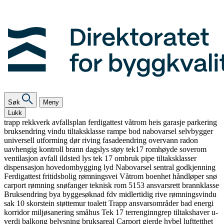
Søk
Meny
Lukk
trapp
rekkverk
avfallsplan
ferdigattest
våtrom
heis
garasje
parkering
bruksendring
vindu
tiltaksklasse
rampe
bod
nabovarsel
selvbygger
universell utforming
dør
riving
fasadeendring
overvann
radon
uavhengig kontroll
brann
dagslys
støy
tek17
romhøyde
soverom
ventilasjon
avfall
ildsted
lys
tek 17
ombruk
pipe
tiltaksklasser
dispensasjon
hovedombygging
lyd
Nabovarsel
sentral godkjenning
Ferdigattest
fritidsbolig
rømningsvei
Våtrom
boenhet
håndløper
snø
carport
rømning
snøfanger
teknisk rom
5153
ansvarsrett
brannklasse
Bruksendring
bya
byggesøknad
fdv
midlertidig
rive
rømningsvindu
sak 10
skorstein
støttemur
toalett
Trapp
ansvarsområder
bad
energi
korridor
miljøsanering
småhus
Tek 17
terrenginngrep
tiltakshaver
u-
verdi
balkong
belysning
bruksareal
Carport
gjerde
hybel
lufttetthet