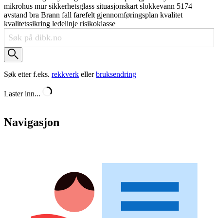
mikrohus
mur
sikkerhetsglass
situasjonskart
slokkevann
5174
avstand
bra
Brann
fall
farefelt
gjennomføringsplan
kvalitet
kvalitetssikring
ledelinje
risikoklasse
Søk etter f.eks.
rekkverk
eller
bruksendring
Laster inn...
Navigasjon