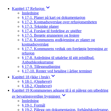
Kapittel 17 Refusjon
Innledning
§ 17-1. Planer på kart og dokumentasjon
§ 17-2. Kostnadsoverslag over refusjonsenheten
§ 17-3. Tekniske planer
§ 17-4. Forslag til fordeling av utgifter
§ 17-5. Berørte grunneiere og festere
§ 17-6. Kommunens godkjenning av planer og
kostnadsoverslag
§ 17-7. Kommunens vedtak om foreløpig beregning av
refusjon
§ 17-8. Anledning til uttalelse til gitt pristilbud.
Anbudskonkurranse
§ 17-9. Tilleggsutligning
§ 17-10. Renter ved betaling i årlige terminer
Kapittel 18 (ikke i bruk)
§ 18-1. (Opphevet)
§ 18-2. (Opphevet)
Kapittel 19 Kommunenes adgang til å gi pålegg om utbedring
av bevaringsverdige bygninger
Innledning
§ 19-1. Formål
§ 19-2. Pålegg om dokumentasjon, forhåndskonferanse,