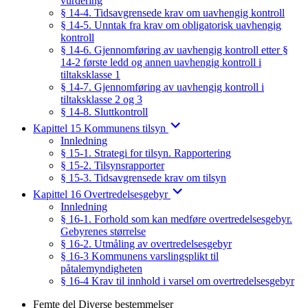
vurdering
§ 14-4. Tidsavgrensede krav om uavhengig kontroll
§ 14-5. Unntak fra krav om obligatorisk uavhengig
kontroll
§ 14-6. Gjennomføring av uavhengig kontroll etter §
14-2 første ledd og annen uavhengig kontroll i
tiltaksklasse 1
§ 14-7. Gjennomføring av uavhengig kontroll i
tiltaksklasse 2 og 3
§ 14-8. Sluttkontroll
Kapittel 15 Kommunens tilsyn
Innledning
§ 15-1. Strategi for tilsyn. Rapportering
§ 15-2. Tilsynsrapporter
§ 15-3. Tidsavgrensede krav om tilsyn
Kapittel 16 Overtredelsesgebyr
Innledning
§ 16-1. Forhold som kan medføre overtredelsesgebyr.
Gebyrenes størrelse
§ 16-2. Utmåling av overtredelsesgebyr
§ 16-3 Kommunens varslingsplikt til
påtalemyndigheten
§ 16-4 Krav til innhold i varsel om overtredelsesgebyr
Femte del Diverse bestemmelser