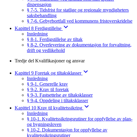
dispensasjon
§ 7-5. Tidsfrist for statlige og regionale myndigheters
saksbehandling
§ 7-6. Gebyrbortfall ved kommunens fristoverskridelse
Kapittel 8 Ferdigstillelse
Innledning
§ 8-1. Ferdigstillelse av tiltak
§ 8-2. Overlevering av dokumentasjon for forvaltning,
drift og vedlikehold
Tredje del Kvalifikasjoner og ansvar
Kapittel 9 Foretak og tiltaksklasser
Innledning
§ 9-1. Generelle krav
§ 9-2. Krav til foretak
§ 9-3. Fastsettelse av tiltaksklasser
§ 9-4. Oppdeling i tiltaksklasser
Kapittel 10 Krav til kvalitetssikring
Innledning
§ 10-1. Kvalitetssikringsrutiner for oppfyllelse av plan-
og bygningsloven
§ 10-2. Dokumentasjon for oppfyllelse av
kvalitetssikringsrutiner