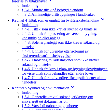
forestås av tiltakshaver
Innledning
§ 3-1. Mindre tiltak på bebygd eiendom
§ 3-2. Alminnelige driftsbygninger i landbruket
Kapittel 4 Tiltak som er unntatt fra byggesaksbehandling
Innledning
§ 4-1. Tiltak som ikke krever søknad og tillatelse
§ 4-2. Unntak for plassering av særskilt bygning,
konstruksjon eller anlegg
§ 4-3. Solenergianlegg som ikke krever søknad og
tillatelse
§ 4-4. Unntak for utvendig etterisolering av
eksisterende småhusbebyggelse
§ 4-5. Etablering av ladestasjoner som ikke krever
søknad og tillatelse
§ 4-6. Unntak fra krav i plan- og bygningslovgivningen
for visse tiltak som behandles etter andre lover
§ 4-7. Unntak for nødvendige sikringstiltak etter akutte
hendelser
Kapittel 5 Søknad og dokumentasjon
Innledning
§ 5-1. Generelle krav til søknad, erklæring om
ansvarsrett og dokumentasjon
§ 5-2. Varsel til naboer og gjenboere