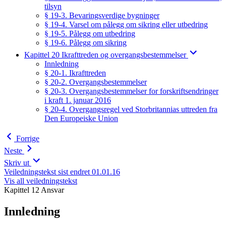
tilsyn
§ 19-3. Bevaringsverdige bygninger
§ 19-4. Varsel om pålegg om sikring eller utbedring
§ 19-5. Pålegg om utbedring
§ 19-6. Pålegg om sikring
Kapittel 20 Ikrafttreden og overgangsbestemmelser
Innledning
§ 20-1. Ikrafttreden
§ 20-2. Overgangsbestemmelser
§ 20-3. Overgangsbestemmelser for forskriftsendringer
i kraft 1. januar 2016
§ 20-4. Overgangsregel ved Storbritannias uttreden fra
Den Europeiske Union
Forrige
Neste
Skriv ut
Veiledningstekst sist endret 01.01.16
Vis all veiledningstekst
Kapittel 12 Ansvar
Innledning