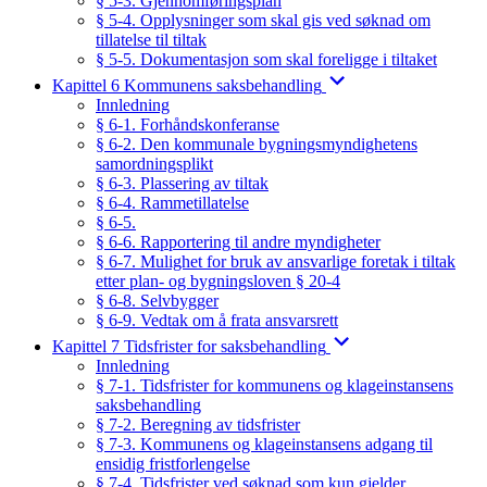
§ 5-3. Gjennomføringsplan
§ 5-4. Opplysninger som skal gis ved søknad om
tillatelse til tiltak
§ 5-5. Dokumentasjon som skal foreligge i tiltaket
Kapittel 6 Kommunens saksbehandling
Innledning
§ 6-1. Forhåndskonferanse
§ 6-2. Den kommunale bygningsmyndighetens
samordningsplikt
§ 6-3. Plassering av tiltak
§ 6-4. Rammetillatelse
§ 6-5.
§ 6-6. Rapportering til andre myndigheter
§ 6-7. Mulighet for bruk av ansvarlige foretak i tiltak
etter plan- og bygningsloven § 20-4
§ 6-8. Selvbygger
§ 6-9. Vedtak om å frata ansvarsrett
Kapittel 7 Tidsfrister for saksbehandling
Innledning
§ 7-1. Tidsfrister for kommunens og klageinstansens
saksbehandling
§ 7-2. Beregning av tidsfrister
§ 7-3. Kommunens og klageinstansens adgang til
ensidig fristforlengelse
§ 7-4. Tidsfrister ved søknad som kun gjelder