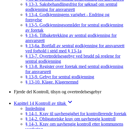
§ 13-3. Saksbehandlingsfrist for søknad om sentral
godkjenning for ansvarsrett
§ 13-4. Godkjenningens varighet - Endring og
fornyelse
§ 13-5. Godkjenningsområder for sentral godkjenning
av foretak
§ 13-6. Tilbaketrekking av sentral godkjenning for
ansvarsrett
§ 13-6a. Bortfall av sentral godkjenning for ansvarsrett
ved forhold i strid med § 13-1a
§ 13-7. Overtredelsesgebyr ved brudd på reglene for
sentral godkjenning
§ 13-8. Register over foretak med sentral godkjenning
for ansvarsrett
§ 13-9. Gebyr for sentral godkjenning
§ 13-10. Klage. Klagenemnd
Fjerde del Kontroll, tilsyn og overtredelsesgebyr
Kapittel 14 Kontroll av tiltak
Innledning
§ 14-1. Krav til uavhengighet for kontrollerende foretak
§ 14-2. Obligatoriske krav om uavhengig kontroll
§ 14-3. Krav om uavhengig kontroll etter kommunens