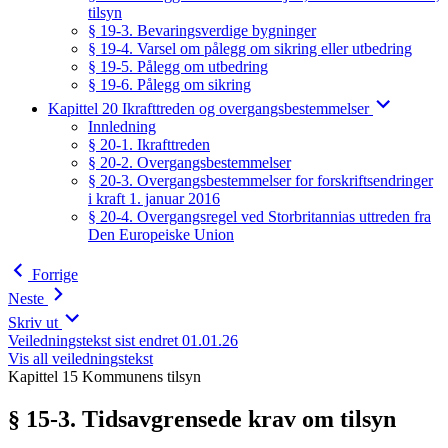
tilsyn
§ 19-3. Bevaringsverdige bygninger
§ 19-4. Varsel om pålegg om sikring eller utbedring
§ 19-5. Pålegg om utbedring
§ 19-6. Pålegg om sikring
Kapittel 20 Ikrafttreden og overgangsbestemmelser
Innledning
§ 20-1. Ikrafttreden
§ 20-2. Overgangsbestemmelser
§ 20-3. Overgangsbestemmelser for forskriftsendringer
i kraft 1. januar 2016
§ 20-4. Overgangsregel ved Storbritannias uttreden fra
Den Europeiske Union
Forrige
Neste
Skriv ut
Veiledningstekst sist endret 01.01.26
Vis all veiledningstekst
Kapittel 15 Kommunens tilsyn
§ 15-3. Tidsavgrensede krav om tilsyn