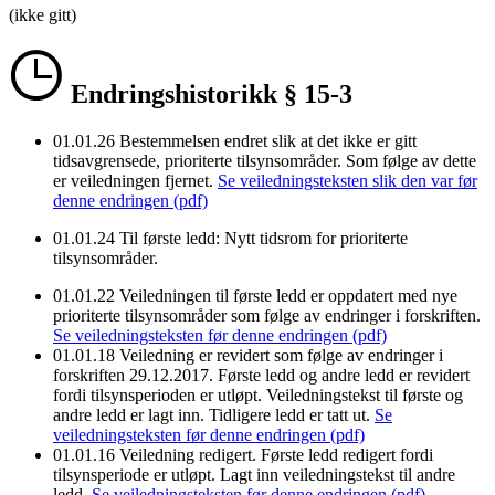
(ikke gitt)
Endringshistorikk § 15-3
01.01.26
Bestemmelsen endret slik at det ikke er gitt
tidsavgrensede, prioriterte tilsynsområder. Som følge av dette
er veiledningen fjernet.
Se veiledningsteksten slik den var før
denne endringen (pdf)
01.01.24
Til første ledd: Nytt tidsrom for prioriterte
tilsynsområder.
01.01.22
Veiledningen til første ledd er oppdatert med nye
prioriterte tilsynsområder som følge av endringer i forskriften.
Se veiledningsteksten før denne endringen (pdf)
01.01.18
Veiledning er revidert som følge av endringer i
forskriften 29.12.2017. Første ledd og andre ledd er revidert
fordi tilsynsperioden er utløpt. Veiledningstekst til første og
andre ledd er lagt inn. Tidligere ledd er tatt ut.
Se
veiledningsteksten før denne endringen (pdf)
01.01.16
Veiledning redigert. Første ledd redigert fordi
tilsynsperiode er utløpt. Lagt inn veiledningstekst til andre
ledd.
Se veiledningsteksten før denne endringen (pdf)