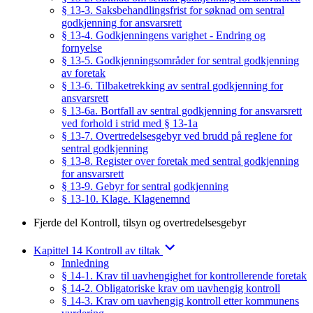
§ 13-3. Saksbehandlingsfrist for søknad om sentral
godkjenning for ansvarsrett
§ 13-4. Godkjenningens varighet - Endring og
fornyelse
§ 13-5. Godkjenningsområder for sentral godkjenning
av foretak
§ 13-6. Tilbaketrekking av sentral godkjenning for
ansvarsrett
§ 13-6a. Bortfall av sentral godkjenning for ansvarsrett
ved forhold i strid med § 13-1a
§ 13-7. Overtredelsesgebyr ved brudd på reglene for
sentral godkjenning
§ 13-8. Register over foretak med sentral godkjenning
for ansvarsrett
§ 13-9. Gebyr for sentral godkjenning
§ 13-10. Klage. Klagenemnd
Fjerde del Kontroll, tilsyn og overtredelsesgebyr
Kapittel 14 Kontroll av tiltak
Innledning
§ 14-1. Krav til uavhengighet for kontrollerende foretak
§ 14-2. Obligatoriske krav om uavhengig kontroll
§ 14-3. Krav om uavhengig kontroll etter kommunens