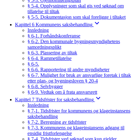
§ 5-3. Gjennomføringsplan
§ 5-4. Opplysninger som skal gis ved søknad om
tillatelse til tiltak
§ 5-5. Dokumentasjon som skal foreligge i tiltaket
Kapittel 6 Kommunens saksbehandling
Innledning
§ 6-1. Forhåndskonferanse
§ 6-2. Den kommunale bygningsmyndighetens
samordningsplikt
§ 6-3. Plassering av tiltak
§ 6-4. Rammetillatelse
§ 6-5.
§ 6-6. Rapportering til andre myndigheter
§ 6-7. Mulighet for bruk av ansvarlige foretak i tiltak
etter plan- og bygningsloven § 20-4
§ 6-8. Selvbygger
§ 6-9. Vedtak om å frata ansvarsrett
Kapittel 7 Tidsfrister for saksbehandling
Innledning
§ 7-1. Tidsfrister for kommunens og klageinstansens
saksbehandling
§ 7-2. Beregning av tidsfrister
§ 7-3. Kommunens og klageinstansens adgang til
ensidig fristforlengelse
§ 7-4. Tidsfrister ved søknad som kun gjelder