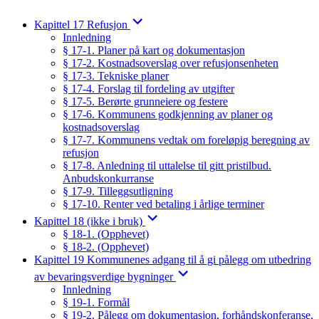
Kapittel 17 Refusjon
Innledning
§ 17-1. Planer på kart og dokumentasjon
§ 17-2. Kostnadsoverslag over refusjonsenheten
§ 17-3. Tekniske planer
§ 17-4. Forslag til fordeling av utgifter
§ 17-5. Berørte grunneiere og festere
§ 17-6. Kommunens godkjenning av planer og
kostnadsoverslag
§ 17-7. Kommunens vedtak om foreløpig beregning av
refusjon
§ 17-8. Anledning til uttalelse til gitt pristilbud.
Anbudskonkurranse
§ 17-9. Tilleggsutligning
§ 17-10. Renter ved betaling i årlige terminer
Kapittel 18 (ikke i bruk)
§ 18-1. (Opphevet)
§ 18-2. (Opphevet)
Kapittel 19 Kommunenes adgang til å gi pålegg om utbedring
av bevaringsverdige bygninger
Innledning
§ 19-1. Formål
§ 19-2. Pålegg om dokumentasjon, forhåndskonferanse,