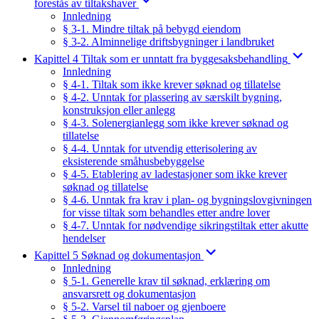
forestås av tiltakshaver
Innledning
§ 3-1. Mindre tiltak på bebygd eiendom
§ 3-2. Alminnelige driftsbygninger i landbruket
Kapittel 4 Tiltak som er unntatt fra byggesaksbehandling
Innledning
§ 4-1. Tiltak som ikke krever søknad og tillatelse
§ 4-2. Unntak for plassering av særskilt bygning,
konstruksjon eller anlegg
§ 4-3. Solenergianlegg som ikke krever søknad og
tillatelse
§ 4-4. Unntak for utvendig etterisolering av
eksisterende småhusbebyggelse
§ 4-5. Etablering av ladestasjoner som ikke krever
søknad og tillatelse
§ 4-6. Unntak fra krav i plan- og bygningslovgivningen
for visse tiltak som behandles etter andre lover
§ 4-7. Unntak for nødvendige sikringstiltak etter akutte
hendelser
Kapittel 5 Søknad og dokumentasjon
Innledning
§ 5-1. Generelle krav til søknad, erklæring om
ansvarsrett og dokumentasjon
§ 5-2. Varsel til naboer og gjenboere