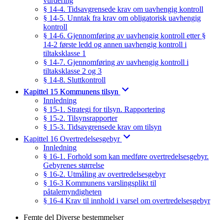
vurdering
§ 14-4. Tidsavgrensede krav om uavhengig kontroll
§ 14-5. Unntak fra krav om obligatorisk uavhengig
kontroll
§ 14-6. Gjennomføring av uavhengig kontroll etter §
14-2 første ledd og annen uavhengig kontroll i
tiltaksklasse 1
§ 14-7. Gjennomføring av uavhengig kontroll i
tiltaksklasse 2 og 3
§ 14-8. Sluttkontroll
Kapittel 15 Kommunens tilsyn
Innledning
§ 15-1. Strategi for tilsyn. Rapportering
§ 15-2. Tilsynsrapporter
§ 15-3. Tidsavgrensede krav om tilsyn
Kapittel 16 Overtredelsesgebyr
Innledning
§ 16-1. Forhold som kan medføre overtredelsesgebyr.
Gebyrenes størrelse
§ 16-2. Utmåling av overtredelsesgebyr
§ 16-3 Kommunens varslingsplikt til
påtalemyndigheten
§ 16-4 Krav til innhold i varsel om overtredelsesgebyr
Femte del Diverse bestemmelser