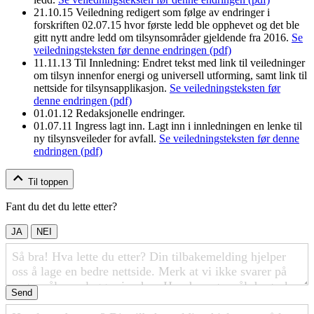
21.10.15
Veiledning redigert som følge av endringer i
forskriften 02.07.15 hvor første ledd ble opphevet og det ble
gitt nytt andre ledd om tilsynsområder gjeldende fra 2016.
Se
veiledningsteksten før denne endringen (pdf)
11.11.13
Til Innledning: Endret tekst med link til veiledninger
om tilsyn innenfor energi og universell utforming, samt link til
nettside for tilsynsapplikasjon.
Se veiledningsteksten før
denne endringen (pdf)
01.01.12
Redaksjonelle endringer.
01.07.11
Ingress lagt inn. Lagt inn i innledningen en lenke til
ny tilsynsveileder for avfall.
Se veiledningsteksten før denne
endringen (pdf)
Til toppen
Fant du det du lette etter?
JA
NEI
Send