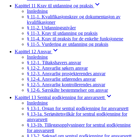
Kapittel 11 Krav til utdanning og praksis
Innledning
§ 11-1. Kvalifikasjonskrav og dokumentasjon av
kvalifikasjoner
§ 11-2. Utdanningsnivåer
§ 11-3. Krav til utdanning og praksis
§ 11-4. Krav til praksis for de enkelte funksjonene
§ 11-5. Vurdering av utdanning og praksis
Kapittel 12 Ansvar
Innledning
§ 12-1. Tiltakshavers ansvar
§ 12-2. Ansvarlig søkers ansvar
§ 12-3. Ansvarlig prosjekterendes ansvar
§ 12-4. Ansvarlig utførendes ansvar
§ 12-5. Ansvarlig kontrollerendes ansvar
§ 12-6. Særskilte bestemmelser om ansvar
Kapittel 13 Sentral godkjenning for ansvarsrett
Innledning
§ 13-1. Organ for sentral godkjenning for ansvarsrett
§ 13-1a. Seriøsitetsvilkår for sentral godkjenning for
ansvarsrett
§ 13-1b. Tilleggsopplysninger for sentral godkjenning
for ansvarsrett
§ 13-2. Søknad om sentral godkjenning for ansvarsrett