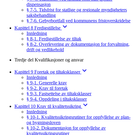
dispensasjon
§ 7-5. Tidsfrist for statlige og regionale myndigheters
saksbehandling
§ 7-6. Gebyrbortfall ved kommunens fristoverskridelse
Kapittel 8 Ferdigstillelse
Innledning
§ 8-1. Ferdigstillelse av tiltak
§ 8-2. Overlevering av dokumentasjon for forvaltning,
drift og vedlikehold
Tredje del Kvalifikasjoner og ansvar
Kapittel 9 Foretak og tiltaksklasser
Innledning
§ 9-1. Generelle krav
§ 9-2. Krav til foretak
§ 9-3. Fastsettelse av tiltaksklasser
§ 9-4. Oppdeling i tiltaksklasser
Kapittel 10 Krav til kvalitetssikring
Innledning
§ 10-1. Kvalitetssikringsrutiner for oppfyllelse av plan-
og bygningsloven
§ 10-2. Dokumentasjon for oppfyllelse av
kvalitetssikringsrutiner