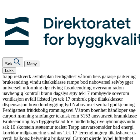
Søk
Meny
Lukk
trapp
rekkverk
avfallsplan
ferdigattest
våtrom
heis
garasje
parkering
bruksendring
vindu
tiltaksklasse
rampe
bod
nabovarsel
selvbygger
universell utforming
dør
riving
fasadeendring
overvann
radon
uavhengig kontroll
brann
dagslys
støy
tek17
romhøyde
soverom
ventilasjon
avfall
ildsted
lys
tek 17
ombruk
pipe
tiltaksklasser
dispensasjon
hovedombygging
lyd
Nabovarsel
sentral godkjenning
Ferdigattest
fritidsbolig
rømningsvei
Våtrom
boenhet
håndløper
snø
carport
rømning
snøfanger
teknisk rom
5153
ansvarsrett
brannklasse
Bruksendring
bya
byggesøknad
fdv
midlertidig
rive
rømningsvindu
sak 10
skorstein
støttemur
toalett
Trapp
ansvarsområder
bad
energi
korridor
miljøsanering
småhus
Tek 17
terrenginngrep
tiltakshaver
u-
verdi
balkong
belysning
bruksareal
Carport
gjerde
hybel
lufttetthet