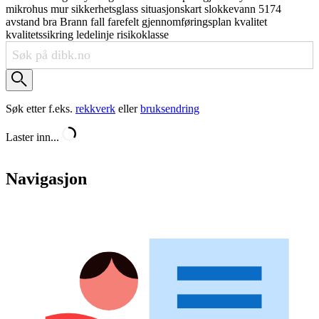
mikrohus
mur
sikkerhetsglass
situasjonskart
slokkevann
5174
avstand
bra
Brann
fall
farefelt
gjennomføringsplan
kvalitet
kvalitetssikring
ledelinje
risikoklasse
Søk etter f.eks.
rekkverk
eller
bruksendring
Laster inn...
Navigasjon