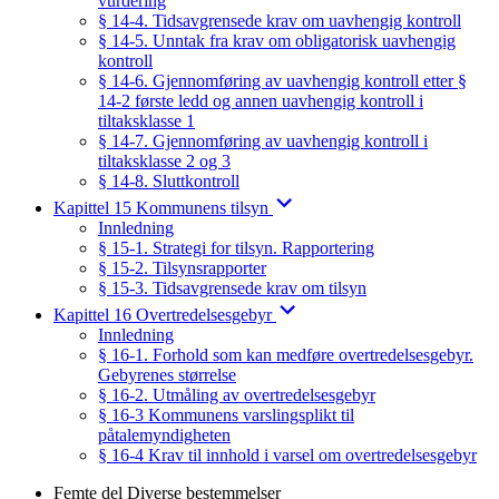
vurdering
§ 14-4. Tidsavgrensede krav om uavhengig kontroll
§ 14-5. Unntak fra krav om obligatorisk uavhengig
kontroll
§ 14-6. Gjennomføring av uavhengig kontroll etter §
14-2 første ledd og annen uavhengig kontroll i
tiltaksklasse 1
§ 14-7. Gjennomføring av uavhengig kontroll i
tiltaksklasse 2 og 3
§ 14-8. Sluttkontroll
Kapittel 15 Kommunens tilsyn
Innledning
§ 15-1. Strategi for tilsyn. Rapportering
§ 15-2. Tilsynsrapporter
§ 15-3. Tidsavgrensede krav om tilsyn
Kapittel 16 Overtredelsesgebyr
Innledning
§ 16-1. Forhold som kan medføre overtredelsesgebyr.
Gebyrenes størrelse
§ 16-2. Utmåling av overtredelsesgebyr
§ 16-3 Kommunens varslingsplikt til
påtalemyndigheten
§ 16-4 Krav til innhold i varsel om overtredelsesgebyr
Femte del Diverse bestemmelser