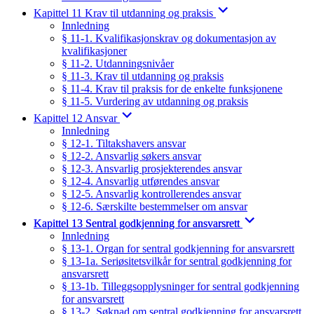
Kapittel 11 Krav til utdanning og praksis
Innledning
§ 11-1. Kvalifikasjonskrav og dokumentasjon av
kvalifikasjoner
§ 11-2. Utdanningsnivåer
§ 11-3. Krav til utdanning og praksis
§ 11-4. Krav til praksis for de enkelte funksjonene
§ 11-5. Vurdering av utdanning og praksis
Kapittel 12 Ansvar
Innledning
§ 12-1. Tiltakshavers ansvar
§ 12-2. Ansvarlig søkers ansvar
§ 12-3. Ansvarlig prosjekterendes ansvar
§ 12-4. Ansvarlig utførendes ansvar
§ 12-5. Ansvarlig kontrollerendes ansvar
§ 12-6. Særskilte bestemmelser om ansvar
Kapittel 13 Sentral godkjenning for ansvarsrett
Innledning
§ 13-1. Organ for sentral godkjenning for ansvarsrett
§ 13-1a. Seriøsitetsvilkår for sentral godkjenning for
ansvarsrett
§ 13-1b. Tilleggsopplysninger for sentral godkjenning
for ansvarsrett
§ 13-2. Søknad om sentral godkjenning for ansvarsrett