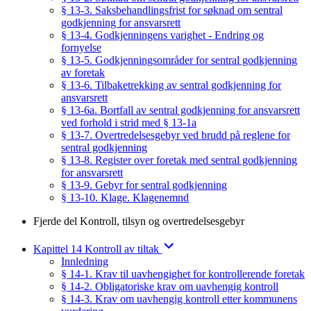
§ 13-3. Saksbehandlingsfrist for søknad om sentral
godkjenning for ansvarsrett
§ 13-4. Godkjenningens varighet - Endring og
fornyelse
§ 13-5. Godkjenningsområder for sentral godkjenning
av foretak
§ 13-6. Tilbaketrekking av sentral godkjenning for
ansvarsrett
§ 13-6a. Bortfall av sentral godkjenning for ansvarsrett
ved forhold i strid med § 13-1a
§ 13-7. Overtredelsesgebyr ved brudd på reglene for
sentral godkjenning
§ 13-8. Register over foretak med sentral godkjenning
for ansvarsrett
§ 13-9. Gebyr for sentral godkjenning
§ 13-10. Klage. Klagenemnd
Fjerde del Kontroll, tilsyn og overtredelsesgebyr
Kapittel 14 Kontroll av tiltak
Innledning
§ 14-1. Krav til uavhengighet for kontrollerende foretak
§ 14-2. Obligatoriske krav om uavhengig kontroll
§ 14-3. Krav om uavhengig kontroll etter kommunens