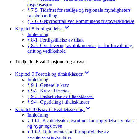
dispensasjon
§ 7-5. Tidsfrist for statlige og regionale myndigheters
saksbehandling
§ 7-6. Gebyrbortfall ved kommunens fristoverskridelse
Kapittel 8 Ferdigstillelse
Innledning
§ 8-1. Ferdigstillelse av tiltak
§ 8-2. Overlevering av dokumentasjon for forvaltning,
drift og vedlikehold
Tredje del Kvalifikasjoner og ansvar
Kapittel 9 Foretak og tiltaksklasser
Innledning
§ 9-1. Generelle krav
§ 9-2. Krav til foretak
§ 9-3. Fastsettelse av tiltaksklasser
§ 9-4. Oppdeling i tiltaksklasser
Kapittel 10 Krav til kvalitetssikring
Innledning
§ 10-1. Kvalitetssikringsrutiner for oppfyllelse av plan-
og bygningsloven
§ 10-2. Dokumentasjon for oppfyllelse av
kvalitetssikringsrutiner