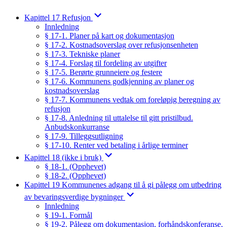
Kapittel 17 Refusjon
Innledning
§ 17-1. Planer på kart og dokumentasjon
§ 17-2. Kostnadsoverslag over refusjonsenheten
§ 17-3. Tekniske planer
§ 17-4. Forslag til fordeling av utgifter
§ 17-5. Berørte grunneiere og festere
§ 17-6. Kommunens godkjenning av planer og
kostnadsoverslag
§ 17-7. Kommunens vedtak om foreløpig beregning av
refusjon
§ 17-8. Anledning til uttalelse til gitt pristilbud.
Anbudskonkurranse
§ 17-9. Tilleggsutligning
§ 17-10. Renter ved betaling i årlige terminer
Kapittel 18 (ikke i bruk)
§ 18-1. (Opphevet)
§ 18-2. (Opphevet)
Kapittel 19 Kommunenes adgang til å gi pålegg om utbedring
av bevaringsverdige bygninger
Innledning
§ 19-1. Formål
§ 19-2. Pålegg om dokumentasjon, forhåndskonferanse,