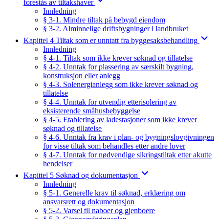
forestås av tiltakshaver
Innledning
§ 3-1. Mindre tiltak på bebygd eiendom
§ 3-2. Alminnelige driftsbygninger i landbruket
Kapittel 4 Tiltak som er unntatt fra byggesaksbehandling
Innledning
§ 4-1. Tiltak som ikke krever søknad og tillatelse
§ 4-2. Unntak for plassering av særskilt bygning,
konstruksjon eller anlegg
§ 4-3. Solenergianlegg som ikke krever søknad og
tillatelse
§ 4-4. Unntak for utvendig etterisolering av
eksisterende småhusbebyggelse
§ 4-5. Etablering av ladestasjoner som ikke krever
søknad og tillatelse
§ 4-6. Unntak fra krav i plan- og bygningslovgivningen
for visse tiltak som behandles etter andre lover
§ 4-7. Unntak for nødvendige sikringstiltak etter akutte
hendelser
Kapittel 5 Søknad og dokumentasjon
Innledning
§ 5-1. Generelle krav til søknad, erklæring om
ansvarsrett og dokumentasjon
§ 5-2. Varsel til naboer og gjenboere