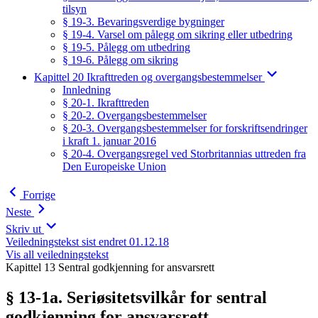
tilsyn
§ 19-3. Bevaringsverdige bygninger
§ 19-4. Varsel om pålegg om sikring eller utbedring
§ 19-5. Pålegg om utbedring
§ 19-6. Pålegg om sikring
Kapittel 20 Ikrafttreden og overgangsbestemmelser
Innledning
§ 20-1. Ikrafttreden
§ 20-2. Overgangsbestemmelser
§ 20-3. Overgangsbestemmelser for forskriftsendringer
i kraft 1. januar 2016
§ 20-4. Overgangsregel ved Storbritannias uttreden fra
Den Europeiske Union
Forrige
Neste
Skriv ut
Veiledningstekst sist endret 01.12.18
Vis all veiledningstekst
Kapittel 13 Sentral godkjenning for ansvarsrett
§ 13-1a. Seriøsitetsvilkår for sentral
godkjenning for ansvarsrett