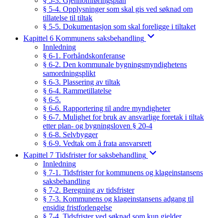
§ 5-3. Gjennomføringsplan
§ 5-4. Opplysninger som skal gis ved søknad om
tillatelse til tiltak
§ 5-5. Dokumentasjon som skal foreligge i tiltaket
Kapittel 6 Kommunens saksbehandling
Innledning
§ 6-1. Forhåndskonferanse
§ 6-2. Den kommunale bygningsmyndighetens
samordningsplikt
§ 6-3. Plassering av tiltak
§ 6-4. Rammetillatelse
§ 6-5.
§ 6-6. Rapportering til andre myndigheter
§ 6-7. Mulighet for bruk av ansvarlige foretak i tiltak
etter plan- og bygningsloven § 20-4
§ 6-8. Selvbygger
§ 6-9. Vedtak om å frata ansvarsrett
Kapittel 7 Tidsfrister for saksbehandling
Innledning
§ 7-1. Tidsfrister for kommunens og klageinstansens
saksbehandling
§ 7-2. Beregning av tidsfrister
§ 7-3. Kommunens og klageinstansens adgang til
ensidig fristforlengelse
§ 7-4. Tidsfrister ved søknad som kun gjelder