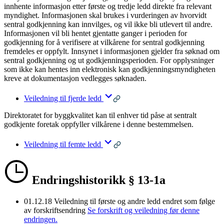
innhente informasjon etter første og tredje ledd direkte fra relevant
myndighet. Informasjonen skal brukes i vurderingen av hvorvidt
sentral godkjenning kan innvilges, og vil ikke bli utlevert til andre.
Informasjonen vil bli hentet gjentatte ganger i perioden for
godkjenning for å verifisere at vilkårene for sentral godkjenning
fremdeles er oppfylt. Innsynet i informasjonen gjelder fra søknad om
sentral godkjenning og ut godkjenningsperioden. For opplysninger
som ikke kan hentes inn elektronisk kan godkjenningsmyndigheten
kreve at dokumentasjon vedlegges søknaden.
Veiledning til fjerde ledd
Direktoratet for byggkvalitet kan til enhver tid påse at sentralt
godkjente foretak oppfyller vilkårene i denne bestemmelsen.
Veiledning til femte ledd
Endringshistorikk § 13-1a
01.12.18
Veiledning til første og andre ledd endret som følge
av forskriftsendring
Se forskrift og veiledning før denne
endringen.