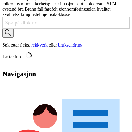
mikrohus
mur
sikkerhetsglass
situasjonskart
slokkevann
5174
avstand
bra
Brann
fall
farefelt
gjennomføringsplan
kvalitet
kvalitetssikring
ledelinje
risikoklasse
Søk etter f.eks.
rekkverk
eller
bruksendring
Laster inn...
Navigasjon