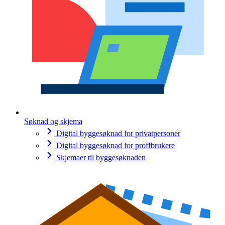
Søknad og skjema
Digital byggesøknad for privatpersoner
Digital byggesøknad for proffbrukere
Skjemaer til byggesøknaden