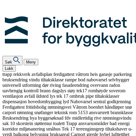
Søk
Meny
Lukk
trapp
rekkverk
avfallsplan
ferdigattest
våtrom
heis
garasje
parkering
bruksendring
vindu
tiltaksklasse
rampe
bod
nabovarsel
selvbygger
universell utforming
dør
riving
fasadeendring
overvann
radon
uavhengig kontroll
brann
dagslys
støy
tek17
romhøyde
soverom
ventilasjon
avfall
ildsted
lys
tek 17
ombruk
pipe
tiltaksklasser
dispensasjon
hovedombygging
lyd
Nabovarsel
sentral godkjenning
Ferdigattest
fritidsbolig
rømningsvei
Våtrom
boenhet
håndløper
snø
carport
rømning
snøfanger
teknisk rom
5153
ansvarsrett
brannklasse
Bruksendring
bya
byggesøknad
fdv
midlertidig
rive
rømningsvindu
sak 10
skorstein
støttemur
toalett
Trapp
ansvarsområder
bad
energi
korridor
miljøsanering
småhus
Tek 17
terrenginngrep
tiltakshaver
u-
verdi
balkong
belysning
bruksareal
Carport
gjerde
hybel
lufttetthet