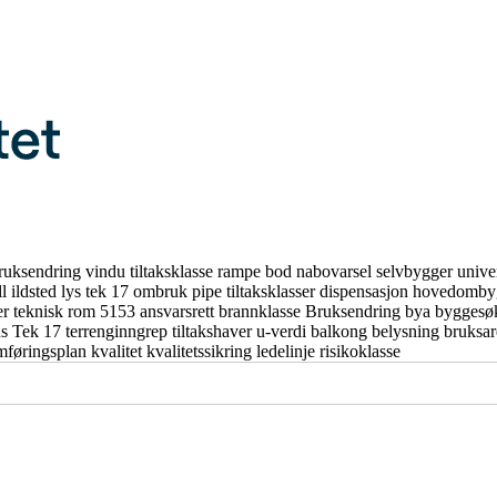
ruksendring
vindu
tiltaksklasse
rampe
bod
nabovarsel
selvbygger
unive
ll
ildsted
lys
tek 17
ombruk
pipe
tiltaksklasser
dispensasjon
hovedomby
er
teknisk rom
5153
ansvarsrett
brannklasse
Bruksendring
bya
byggesø
us
Tek 17
terrenginngrep
tiltakshaver
u-verdi
balkong
belysning
bruksa
mføringsplan
kvalitet
kvalitetssikring
ledelinje
risikoklasse