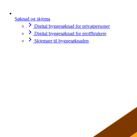
Søknad og skjema
Digital byggesøknad for privatpersoner
Digital byggesøknad for proffbrukere
Skjemaer til byggesøknaden