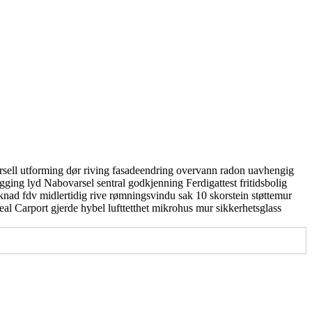
rsell utforming
dør
riving
fasadeendring
overvann
radon
uavhengig
gging
lyd
Nabovarsel
sentral godkjenning
Ferdigattest
fritidsbolig
knad
fdv
midlertidig
rive
rømningsvindu
sak 10
skorstein
støttemur
real
Carport
gjerde
hybel
lufttetthet
mikrohus
mur
sikkerhetsglass