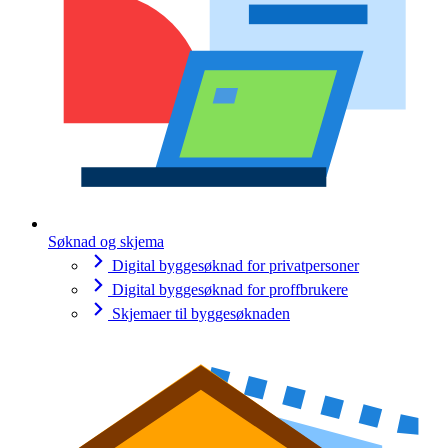
Søknad og skjema
Digital byggesøknad for privatpersoner
Digital byggesøknad for proffbrukere
Skjemaer til byggesøknaden