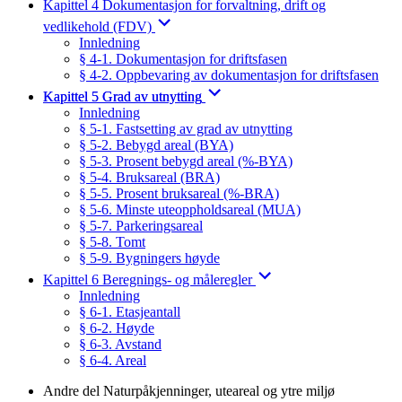
Kapittel 4 Dokumentasjon for forvaltning, drift og
vedlikehold (FDV)
Innledning
§ 4-1. Dokumentasjon for driftsfasen
§ 4-2. Oppbevaring av dokumentasjon for driftsfasen
Kapittel 5 Grad av utnytting
Innledning
§ 5-1. Fastsetting av grad av utnytting
§ 5-2. Bebygd areal (BYA)
§ 5-3. Prosent bebygd areal (%-BYA)
§ 5-4. Bruksareal (BRA)
§ 5-5. Prosent bruksareal (%-BRA)
§ 5-6. Minste uteoppholdsareal (MUA)
§ 5-7. Parkeringsareal
§ 5-8. Tomt
§ 5-9. Bygningers høyde
Kapittel 6 Beregnings- og måleregler
Innledning
§ 6-1. Etasjeantall
§ 6-2. Høyde
§ 6-3. Avstand
§ 6-4. Areal
Andre del Naturpåkjenninger, uteareal og ytre miljø