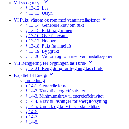
V Lys og utsyn
§ 13-12. Lys
§ 13-13. Utsyn
VI Fukt, våtrom og rom med vanninstallasjoner
§ 13-14. Generelle krav om fukt
§ 13-15. Fukt fra grunnen
§ 13-16. Overflatevann
§ 13-17. Nedbør
§ 13-18. Fukt fra inneluft
§ 13-19. Byggfukt
§ 13-20. Våtrom og rom med vanninstallasjoner
VII Rengjøring før bygningen tas i bruk
§ 13-21. Rengjøring før bygning tas i bruk
Kapittel 14 Energi
Innledning
§ 14-1. Generelle krav
§ 14-2. Krav til energieffektivitet
§ 14-3. Minimumskrav til energieffektivitet
§ 14-4. Krav til løsninger for energiforsyning
§ 14-5. Unntak og krav til særskilte tiltak
§ 14-6.
§ 14-7.
§ 14-8.