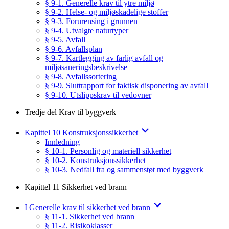
§ 9-1. Generelle krav til ytre miljø
§ 9-2. Helse- og miljøskadelige stoffer
§ 9-3. Forurensing i grunnen
§ 9-4. Utvalgte naturtyper
§ 9-5. Avfall
§ 9-6. Avfallsplan
§ 9-7. Kartlegging av farlig avfall og
miljøsaneringsbeskrivelse
§ 9-8. Avfallssortering
§ 9-9. Sluttrapport for faktisk disponering av avfall
§ 9-10. Utslippskrav til vedovner
Tredje del Krav til byggverk
Kapittel 10 Konstruksjonssikkerhet
Innledning
§ 10-1. Personlig og materiell sikkerhet
§ 10-2. Konstruksjonssikkerhet
§ 10-3. Nedfall fra og sammenstøt med byggverk
Kapittel 11 Sikkerhet ved brann
I Generelle krav til sikkerhet ved brann
§ 11-1. Sikkerhet ved brann
§ 11-2. Risikoklasser