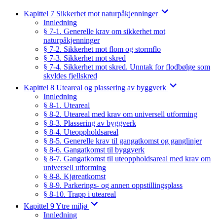
Kapittel 7 Sikkerhet mot naturpåkjenninger
Innledning
§ 7-1. Generelle krav om sikkerhet mot
naturpåkjenninger
§ 7-2. Sikkerhet mot flom og stormflo
§ 7-3. Sikkerhet mot skred
§ 7-4. Sikkerhet mot skred. Unntak for flodbølge som
skyldes fjellskred
Kapittel 8 Uteareal og plassering av byggverk
Innledning
§ 8-1. Uteareal
§ 8-2. Uteareal med krav om universell utforming
§ 8-3. Plassering av byggverk
§ 8-4. Uteoppholdsareal
§ 8-5. Generelle krav til gangatkomst og ganglinjer
§ 8-6. Gangatkomst til byggverk
§ 8-7. Gangatkomst til uteoppholdsareal med krav om
universell utforming
§ 8-8. Kjøreatkomst
§ 8-9. Parkerings- og annen oppstillingsplass
§ 8-10. Trapp i uteareal
Kapittel 9 Ytre miljø
Innledning