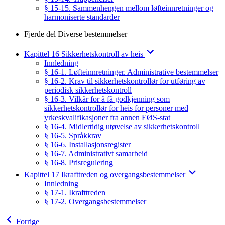
§ 15-15. Sammenhengen mellom løfteinnretninger og
harmoniserte standarder
Fjerde del Diverse bestemmelser
Kapittel 16 Sikkerhetskontroll av heis
Innledning
§ 16-1. Løfteinnretninger. Administrative bestemmelser
§ 16-2. Krav til sikkerhetskontrollør for utføring av
periodisk sikkerhetskontroll
§ 16-3. Vilkår for å få godkjenning som
sikkerhetskontrollør for heis for personer med
yrkeskvalifikasjoner fra annen EØS-stat
§ 16-4. Midlertidig utøvelse av sikkerhetskontroll
§ 16-5. Språkkrav
§ 16-6. Installasjonsregister
§ 16-7. Administrativt samarbeid
§ 16-8. Prisregulering
Kapittel 17 Ikrafttreden og overgangsbestemmelser
Innledning
§ 17-1. Ikrafttreden
§ 17-2. Overgangsbestemmelser
Forrige