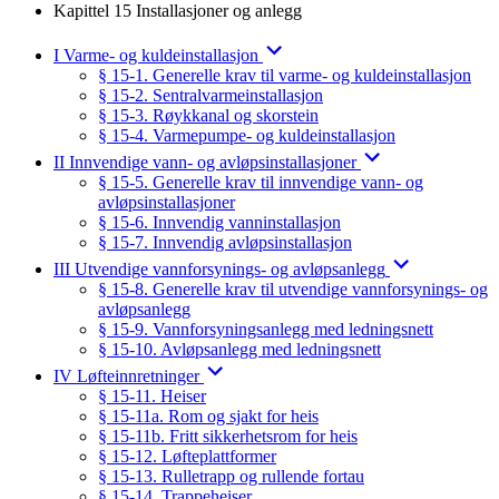
Kapittel 15 Installasjoner og anlegg
I Varme- og kuldeinstallasjon
§ 15-1. Generelle krav til varme- og kuldeinstallasjon
§ 15-2. Sentralvarmeinstallasjon
§ 15-3. Røykkanal og skorstein
§ 15-4. Varmepumpe- og kuldeinstallasjon
II Innvendige vann- og avløpsinstallasjoner
§ 15-5. Generelle krav til innvendige vann- og
avløpsinstallasjoner
§ 15-6. Innvendig vanninstallasjon
§ 15-7. Innvendig avløpsinstallasjon
III Utvendige vannforsynings- og avløpsanlegg
§ 15-8. Generelle krav til utvendige vannforsynings- og
avløpsanlegg
§ 15-9. Vannforsyningsanlegg med ledningsnett
§ 15-10. Avløpsanlegg med ledningsnett
IV Løfteinnretninger
§ 15-11. Heiser
§ 15-11a. Rom og sjakt for heis
§ 15-11b. Fritt sikkerhetsrom for heis
§ 15-12. Løfteplattformer
§ 15-13. Rulletrapp og rullende fortau
§ 15-14. Trappeheiser