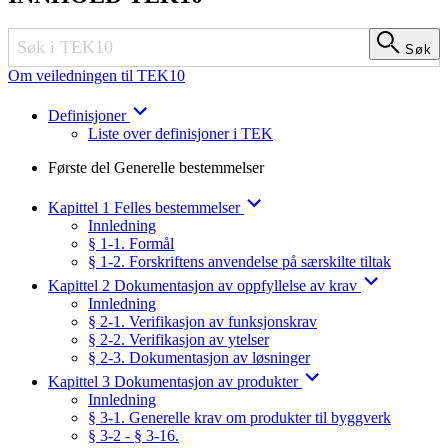
Søk
Søk
Om veiledningen til TEK10
Definisjoner
Liste over definisjoner i TEK
Første del Generelle bestemmelser
Kapittel 1 Felles bestemmelser
Innledning
§ 1-1. Formål
§ 1-2. Forskriftens anvendelse på særskilte tiltak
Kapittel 2 Dokumentasjon av oppfyllelse av krav
Innledning
§ 2-1. Verifikasjon av funksjonskrav
§ 2-2. Verifikasjon av ytelser
§ 2-3. Dokumentasjon av løsninger
Kapittel 3 Dokumentasjon av produkter
Innledning
§ 3-1. Generelle krav om produkter til byggverk
§ 3-2 - § 3-16.