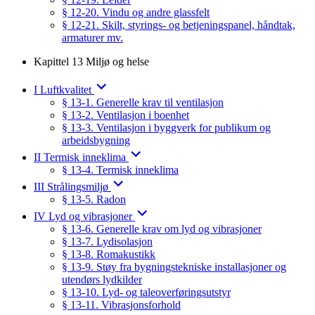
§ 12-20. Vindu og andre glassfelt
§ 12-21. Skilt, styrings- og betjeningspanel, håndtak,
armaturer mv.
Kapittel 13 Miljø og helse
I Luftkvalitet
§ 13-1. Generelle krav til ventilasjon
§ 13-2. Ventilasjon i boenhet
§ 13-3. Ventilasjon i byggverk for publikum og
arbeidsbygning
II Termisk inneklima
§ 13-4. Termisk inneklima
III Strålingsmiljø
§ 13-5. Radon
IV Lyd og vibrasjoner
§ 13-6. Generelle krav om lyd og vibrasjoner
§ 13-7. Lydisolasjon
§ 13-8. Romakustikk
§ 13-9. Støy fra bygningstekniske installasjoner og
utendørs lydkilder
§ 13-10. Lyd- og taleoverføringsutstyr
§ 13-11. Vibrasjonsforhold