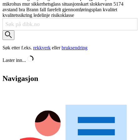
mikrohus
mur
sikkerhetsglass
situasjonskart
slokkevann
5174
avstand
bra
Brann
fall
farefelt
gjennomføringsplan
kvalitet
kvalitetssikring
ledelinje
risikoklasse
Søk etter f.eks.
rekkverk
eller
bruksendring
Laster inn...
Navigasjon