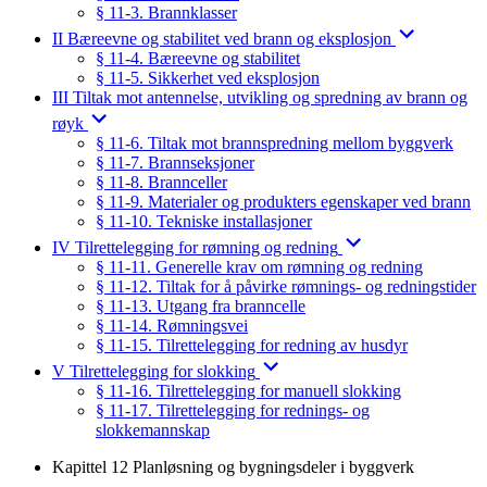
§ 11-3. Brannklasser
II Bæreevne og stabilitet ved brann og eksplosjon
§ 11-4. Bæreevne og stabilitet
§ 11-5. Sikkerhet ved eksplosjon
III Tiltak mot antennelse, utvikling og spredning av brann og
røyk
§ 11-6. Tiltak mot brannspredning mellom byggverk
§ 11-7. Brannseksjoner
§ 11-8. Brannceller
§ 11-9. Materialer og produkters egenskaper ved brann
§ 11-10. Tekniske installasjoner
IV Tilrettelegging for rømning og redning
§ 11-11. Generelle krav om rømning og redning
§ 11-12. Tiltak for å påvirke rømnings- og redningstider
§ 11-13. Utgang fra branncelle
§ 11-14. Rømningsvei
§ 11-15. Tilrettelegging for redning av husdyr
V Tilrettelegging for slokking
§ 11-16. Tilrettelegging for manuell slokking
§ 11-17. Tilrettelegging for rednings- og
slokkemannskap
Kapittel 12 Planløsning og bygningsdeler i byggverk