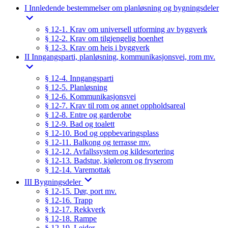
I Innledende bestemmelser om planløsning og bygningsdeler
§ 12-1. Krav om universell utforming av byggverk
§ 12-2. Krav om tilgjengelig boenhet
§ 12-3. Krav om heis i byggverk
II Inngangsparti, planløsning, kommunikasjonsvei, rom mv.
§ 12-4. Inngangsparti
§ 12-5. Planløsning
§ 12-6. Kommunikasjonsvei
§ 12-7. Krav til rom og annet oppholdsareal
§ 12-8. Entre og garderobe
§ 12-9. Bad og toalett
§ 12-10. Bod og oppbevaringsplass
§ 12-11. Balkong og terrasse mv.
§ 12-12. Avfallssystem og kildesortering
§ 12-13. Badstue, kjølerom og fryserom
§ 12-14. Varemottak
III Bygningsdeler
§ 12-15. Dør, port mv.
§ 12-16. Trapp
§ 12-17. Rekkverk
§ 12-18. Rampe
§ 12-19. Leider