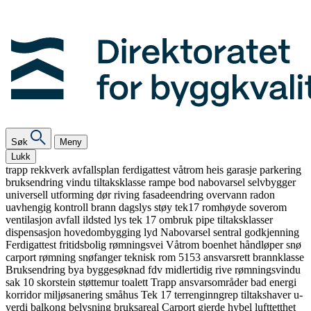
Søk
Meny
Lukk
trapp
rekkverk
avfallsplan
ferdigattest
våtrom
heis
garasje
parkering
bruksendring
vindu
tiltaksklasse
rampe
bod
nabovarsel
selvbygger
universell utforming
dør
riving
fasadeendring
overvann
radon
uavhengig kontroll
brann
dagslys
støy
tek17
romhøyde
soverom
ventilasjon
avfall
ildsted
lys
tek 17
ombruk
pipe
tiltaksklasser
dispensasjon
hovedombygging
lyd
Nabovarsel
sentral godkjenning
Ferdigattest
fritidsbolig
rømningsvei
Våtrom
boenhet
håndløper
snø
carport
rømning
snøfanger
teknisk rom
5153
ansvarsrett
brannklasse
Bruksendring
bya
byggesøknad
fdv
midlertidig
rive
rømningsvindu
sak 10
skorstein
støttemur
toalett
Trapp
ansvarsområder
bad
energi
korridor
miljøsanering
småhus
Tek 17
terrenginngrep
tiltakshaver
u-
verdi
balkong
belysning
bruksareal
Carport
gjerde
hybel
lufttetthet