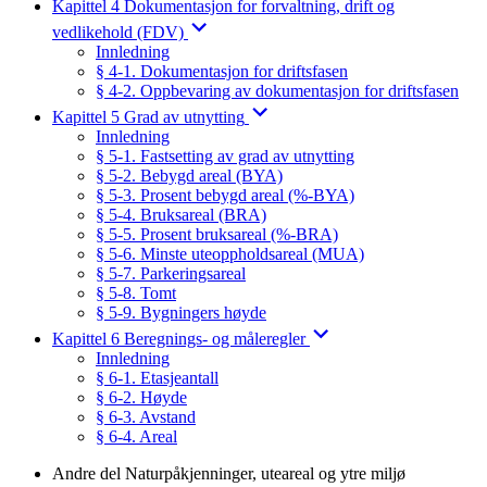
Kapittel 4 Dokumentasjon for forvaltning, drift og
vedlikehold (FDV)
Innledning
§ 4-1. Dokumentasjon for driftsfasen
§ 4-2. Oppbevaring av dokumentasjon for driftsfasen
Kapittel 5 Grad av utnytting
Innledning
§ 5-1. Fastsetting av grad av utnytting
§ 5-2. Bebygd areal (BYA)
§ 5-3. Prosent bebygd areal (%-BYA)
§ 5-4. Bruksareal (BRA)
§ 5-5. Prosent bruksareal (%-BRA)
§ 5-6. Minste uteoppholdsareal (MUA)
§ 5-7. Parkeringsareal
§ 5-8. Tomt
§ 5-9. Bygningers høyde
Kapittel 6 Beregnings- og måleregler
Innledning
§ 6-1. Etasjeantall
§ 6-2. Høyde
§ 6-3. Avstand
§ 6-4. Areal
Andre del Naturpåkjenninger, uteareal og ytre miljø