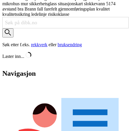
mikrohus
mur
sikkerhetsglass
situasjonskart
slokkevann
5174
avstand
bra
Brann
fall
farefelt
gjennomføringsplan
kvalitet
kvalitetssikring
ledelinje
risikoklasse
Søk etter f.eks.
rekkverk
eller
bruksendring
Laster inn...
Navigasjon