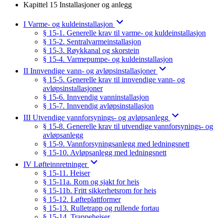
Kapittel 15 Installasjoner og anlegg
I Varme- og kuldeinstallasjon
§ 15-1. Generelle krav til varme- og kuldeinstallasjon
§ 15-2. Sentralvarmeinstallasjon
§ 15-3. Røykkanal og skorstein
§ 15-4. Varmepumpe- og kuldeinstallasjon
II Innvendige vann- og avløpsinstallasjoner
§ 15-5. Generelle krav til innvendige vann- og
avløpsinstallasjoner
§ 15-6. Innvendig vanninstallasjon
§ 15-7. Innvendig avløpsinstallasjon
III Utvendige vannforsynings- og avløpsanlegg
§ 15-8. Generelle krav til utvendige vannforsynings- og
avløpsanlegg
§ 15-9. Vannforsyningsanlegg med ledningsnett
§ 15-10. Avløpsanlegg med ledningsnett
IV Løfteinnretninger
§ 15-11. Heiser
§ 15-11a. Rom og sjakt for heis
§ 15-11b. Fritt sikkerhetsrom for heis
§ 15-12. Løfteplattformer
§ 15-13. Rulletrapp og rullende fortau
§ 15-14. Trappeheiser