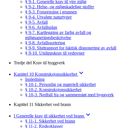
§ 9-1. Generelle krav til ytre miljø
§ 9-2. Helse- og miljøskadelige stoffer
§ 9-3. Forurensing i grunnen
§ 9-4. Utvalgte naturtyper
§ 9-5. Avfall
§ 9-6. Avfallsplan
§ 9-7. Kartlegging av farlig avfall og
miljøsaneringsbeskrivelse
§ 9-8. Avfallssortering
§ 9-9. Sluttrapport for faktisk disponering av avfall
§ 9-10. Utslippskrav til vedovner
Tredje del Krav til byggverk
Kapittel 10 Konstruksjonssikkerhet
Innledning
§ 10-1. Personlig og materiell sikkerhet
§ 10-2. Konstruksjonssikkerhet
§ 10-3. Nedfall fra og sammenstøt med byggverk
Kapittel 11 Sikkerhet ved brann
I Generelle krav til sikkerhet ved brann
§ 11-1. Sikkerhet ved brann
§ 11-2. Risikoklasser