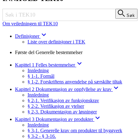
Søk
Søk
Om veiledningen til TEK10
Definisjoner
Liste over definisjoner i TEK
Første del Generelle bestemmelser
Kapittel 1 Felles bestemmelser
Innledning
§ 1-1. Formål
§ 1-2. Forskriftens anvendelse på særskilte tiltak
Kapittel 2 Dokumentasjon av oppfyllelse av krav
Innledning
§ 2-1. Verifikasjon av funksjonskrav
§ 2-2. Verifikasjon av ytelser
§ 2-3. Dokumentasjon av løsninger
Kapittel 3 Dokumentasjon av produkter
Innledning
§ 3-1. Generelle krav om produkter til byggverk
§ 3-2 - § 3-16.