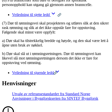
(6) Fra brannceller som bare er beregnet for sporadisk
personopphold kan utgang gå gjennom annen branncelle.
Veiledning til sjette ledd
(7) Dør til rømningsvei skal prosjekteres og utføres slik at den sikrer
rask rømning og slik at det ikke oppstår fare for oppstuving.
Følgende skal minst være oppfylt:
a) Dør skal ha tilstrekkelig bredde og høyde, og den skal være lett å
åpne uten bruk av nøkkel.
b) Dør skal slå ut i rømningsretningen. Dør til rømningsvei kan
likevel slå mot rømningsretningen dersom det ikke er fare for
oppstuving ved rømning.
Veiledning til sjuende ledd
Henvisninger
Utvalg av referansestandarder fra Standard Norge
Anvisninger i Byggforskserien fra SINTEF Byggforsk