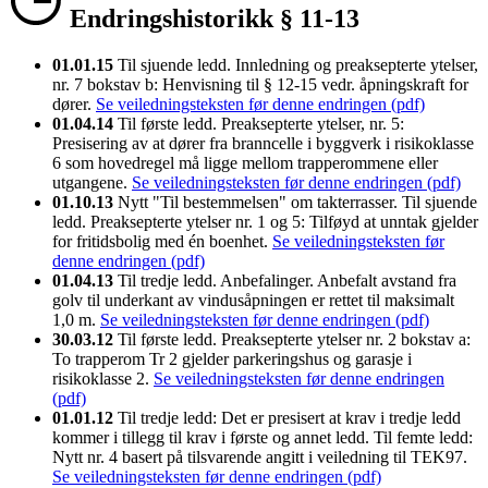
Endringshistorikk § 11-13
01.01.15
Til sjuende ledd. Innledning og preaksepterte ytelser,
nr. 7 bokstav b: Henvisning til § 12-15 vedr. åpningskraft for
dører.
Se veiledningsteksten før denne endringen (pdf)
01.04.14
Til første ledd. Preaksepterte ytelser, nr. 5:
Presisering av at dører fra branncelle i byggverk i risikoklasse
6 som hovedregel må ligge mellom trapperommene eller
utgangene.
Se veiledningsteksten før denne endringen (pdf)
01.10.13
Nytt "Til bestemmelsen" om takterrasser. Til sjuende
ledd. Preaksepterte ytelser nr. 1 og 5: Tilføyd at unntak gjelder
for fritidsbolig med én boenhet.
Se veiledningsteksten før
denne endringen (pdf)
01.04.13
Til tredje ledd. Anbefalinger. Anbefalt avstand fra
golv til underkant av vindusåpningen er rettet til maksimalt
1,0 m.
Se veiledningsteksten før denne endringen (pdf)
30.03.12
Til første ledd. Preaksepterte ytelser nr. 2 bokstav a:
To trapperom Tr 2 gjelder parkeringshus og garasje i
risikoklasse 2.
Se veiledningsteksten før denne endringen
(pdf)
01.01.12
Til tredje ledd: Det er presisert at krav i tredje ledd
kommer i tillegg til krav i første og annet ledd. Til femte ledd:
Nytt nr. 4 basert på tilsvarende angitt i veiledning til TEK97.
Se veiledningsteksten før denne endringen (pdf)