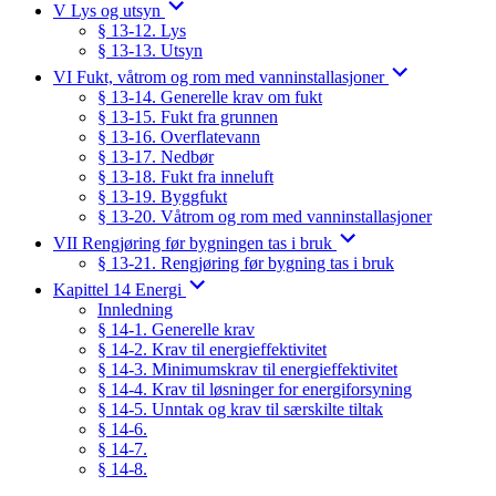
V Lys og utsyn
§ 13-12. Lys
§ 13-13. Utsyn
VI Fukt, våtrom og rom med vanninstallasjoner
§ 13-14. Generelle krav om fukt
§ 13-15. Fukt fra grunnen
§ 13-16. Overflatevann
§ 13-17. Nedbør
§ 13-18. Fukt fra inneluft
§ 13-19. Byggfukt
§ 13-20. Våtrom og rom med vanninstallasjoner
VII Rengjøring før bygningen tas i bruk
§ 13-21. Rengjøring før bygning tas i bruk
Kapittel 14 Energi
Innledning
§ 14-1. Generelle krav
§ 14-2. Krav til energieffektivitet
§ 14-3. Minimumskrav til energieffektivitet
§ 14-4. Krav til løsninger for energiforsyning
§ 14-5. Unntak og krav til særskilte tiltak
§ 14-6.
§ 14-7.
§ 14-8.