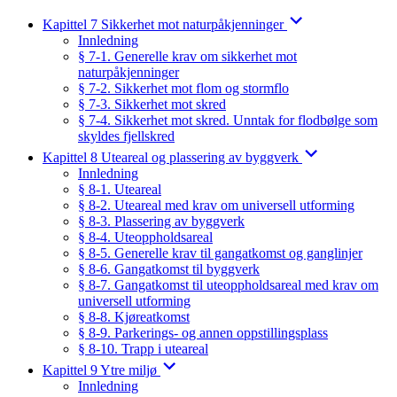
Kapittel 7 Sikkerhet mot naturpåkjenninger
Innledning
§ 7-1. Generelle krav om sikkerhet mot
naturpåkjenninger
§ 7-2. Sikkerhet mot flom og stormflo
§ 7-3. Sikkerhet mot skred
§ 7-4. Sikkerhet mot skred. Unntak for flodbølge som
skyldes fjellskred
Kapittel 8 Uteareal og plassering av byggverk
Innledning
§ 8-1. Uteareal
§ 8-2. Uteareal med krav om universell utforming
§ 8-3. Plassering av byggverk
§ 8-4. Uteoppholdsareal
§ 8-5. Generelle krav til gangatkomst og ganglinjer
§ 8-6. Gangatkomst til byggverk
§ 8-7. Gangatkomst til uteoppholdsareal med krav om
universell utforming
§ 8-8. Kjøreatkomst
§ 8-9. Parkerings- og annen oppstillingsplass
§ 8-10. Trapp i uteareal
Kapittel 9 Ytre miljø
Innledning