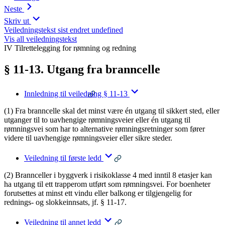
Neste
Skriv ut
Veiledningstekst sist endret undefined
Vis all veiledningstekst
IV Tilrettelegging for rømning og redning
§ 11-13. Utgang fra branncelle
Innledning til veiledning § 11-13
(1) Fra branncelle skal det minst være én utgang til sikkert sted, eller
utganger til to uavhengige rømningsveier eller én utgang til
rømningsvei som har to alternative rømningsretninger som fører
videre til uavhengige rømningsveier eller sikre steder.
Veiledning til første ledd
(2) Brannceller i byggverk i risikoklasse 4 med inntil 8 etasjer kan
ha utgang til ett trapperom utført som rømningsvei. For boenheter
forutsettes at minst ett vindu eller balkong er tilgjengelig for
rednings- og slokkeinnsats, jf. § 11-17.
Veiledning til annet ledd