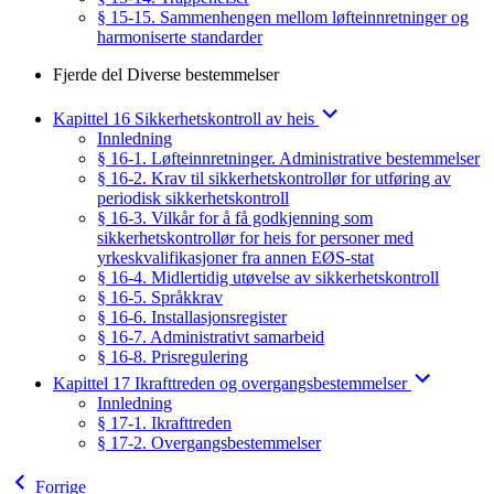
§ 15-15. Sammenhengen mellom løfteinnretninger og
harmoniserte standarder
Fjerde del Diverse bestemmelser
Kapittel 16 Sikkerhetskontroll av heis
Innledning
§ 16-1. Løfteinnretninger. Administrative bestemmelser
§ 16-2. Krav til sikkerhetskontrollør for utføring av
periodisk sikkerhetskontroll
§ 16-3. Vilkår for å få godkjenning som
sikkerhetskontrollør for heis for personer med
yrkeskvalifikasjoner fra annen EØS-stat
§ 16-4. Midlertidig utøvelse av sikkerhetskontroll
§ 16-5. Språkkrav
§ 16-6. Installasjonsregister
§ 16-7. Administrativt samarbeid
§ 16-8. Prisregulering
Kapittel 17 Ikrafttreden og overgangsbestemmelser
Innledning
§ 17-1. Ikrafttreden
§ 17-2. Overgangsbestemmelser
Forrige