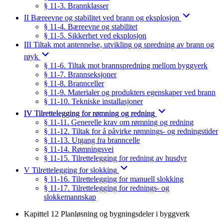
§ 11-3. Brannklasser
II Bæreevne og stabilitet ved brann og eksplosjon
§ 11-4. Bæreevne og stabilitet
§ 11-5. Sikkerhet ved eksplosjon
III Tiltak mot antennelse, utvikling og spredning av brann og
røyk
§ 11-6. Tiltak mot brannspredning mellom byggverk
§ 11-7. Brannseksjoner
§ 11-8. Brannceller
§ 11-9. Materialer og produkters egenskaper ved brann
§ 11-10. Tekniske installasjoner
IV Tilrettelegging for rømning og redning
§ 11-11. Generelle krav om rømning og redning
§ 11-12. Tiltak for å påvirke rømnings- og redningstider
§ 11-13. Utgang fra branncelle
§ 11-14. Rømningsvei
§ 11-15. Tilrettelegging for redning av husdyr
V Tilrettelegging for slokking
§ 11-16. Tilrettelegging for manuell slokking
§ 11-17. Tilrettelegging for rednings- og
slokkemannskap
Kapittel 12 Planløsning og bygningsdeler i byggverk