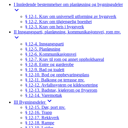
I Innledende bestemmelser om planløsning og bygningsdeler
§ 12-1. Krav om universell utforming av byggverk
§ 12-2. Krav om tilgjengelig boenhet
§ 12-3. Krav om heis i byggverk
II Inngangsparti, planløsning, kommunikasjonsvei, rom mv.
§ 12-4. Inngangsparti
§ 12-5. Planløsning
§ 12-6. Kommunikasjonsvei
§ 12-7. Krav til rom og annet oppholdsareal
§ 12-8. Entre og garderobe
§ 12-9. Bad og toalett
§ 12-10. Bod og oppbevaringsplass
§ 12-11. Balkong og terrasse mv.
§ 12-12. Avfallssystem og kildesortering
§ 12-13. Badstue, kjølerom og fryserom
§ 12-14. Varemottak
III Bygningsdeler
§ 12-15. Dør, port mv.
§ 12-16. Trapp
§ 12-17. Rekkverk
§ 12-18. Rampe
§ 12-19. Leider