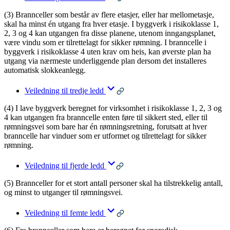
(3) Brannceller som består av flere etasjer, eller har mellometasje,
skal ha minst én utgang fra hver etasje. I byggverk i risikoklasse 1,
2, 3 og 4 kan utgangen fra disse planene, utenom inngangsplanet,
være vindu som er tilrettelagt for sikker rømning. I branncelle i
byggverk i risikoklasse 4 uten krav om heis, kan øverste plan ha
utgang via nærmeste underliggende plan dersom det installeres
automatisk slokkeanlegg.
Veiledning til tredje ledd
(4) I lave byggverk beregnet for virksomhet i risikoklasse 1, 2, 3 og
4 kan utgangen fra branncelle enten føre til sikkert sted, eller til
rømningsvei som bare har én rømningsretning, forutsatt at hver
branncelle har vinduer som er utformet og tilrettelagt for sikker
rømning.
Veiledning til fjerde ledd
(5) Brannceller for et stort antall personer skal ha tilstrekkelig antall,
og minst to utganger til rømningsvei.
Veiledning til femte ledd