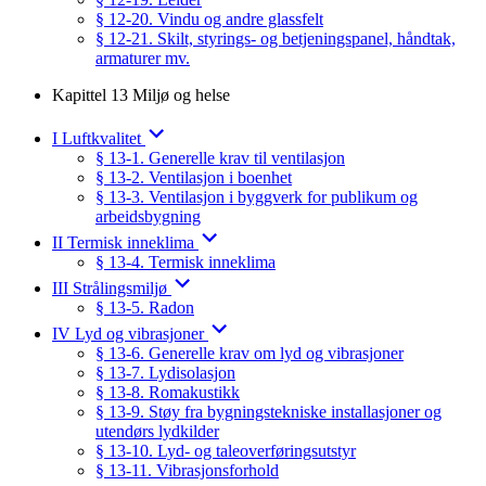
§ 12-20. Vindu og andre glassfelt
§ 12-21. Skilt, styrings- og betjeningspanel, håndtak,
armaturer mv.
Kapittel 13 Miljø og helse
I Luftkvalitet
§ 13-1. Generelle krav til ventilasjon
§ 13-2. Ventilasjon i boenhet
§ 13-3. Ventilasjon i byggverk for publikum og
arbeidsbygning
II Termisk inneklima
§ 13-4. Termisk inneklima
III Strålingsmiljø
§ 13-5. Radon
IV Lyd og vibrasjoner
§ 13-6. Generelle krav om lyd og vibrasjoner
§ 13-7. Lydisolasjon
§ 13-8. Romakustikk
§ 13-9. Støy fra bygningstekniske installasjoner og
utendørs lydkilder
§ 13-10. Lyd- og taleoverføringsutstyr
§ 13-11. Vibrasjonsforhold