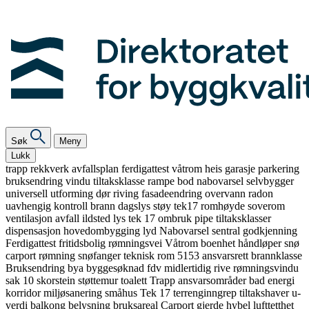
Søk
Meny
Lukk
trapp
rekkverk
avfallsplan
ferdigattest
våtrom
heis
garasje
parkering
bruksendring
vindu
tiltaksklasse
rampe
bod
nabovarsel
selvbygger
universell utforming
dør
riving
fasadeendring
overvann
radon
uavhengig kontroll
brann
dagslys
støy
tek17
romhøyde
soverom
ventilasjon
avfall
ildsted
lys
tek 17
ombruk
pipe
tiltaksklasser
dispensasjon
hovedombygging
lyd
Nabovarsel
sentral godkjenning
Ferdigattest
fritidsbolig
rømningsvei
Våtrom
boenhet
håndløper
snø
carport
rømning
snøfanger
teknisk rom
5153
ansvarsrett
brannklasse
Bruksendring
bya
byggesøknad
fdv
midlertidig
rive
rømningsvindu
sak 10
skorstein
støttemur
toalett
Trapp
ansvarsområder
bad
energi
korridor
miljøsanering
småhus
Tek 17
terrenginngrep
tiltakshaver
u-
verdi
balkong
belysning
bruksareal
Carport
gjerde
hybel
lufttetthet