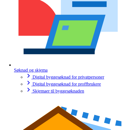
Søknad og skjema
Digital byggesøknad for privatpersoner
Digital byggesøknad for proffbrukere
Skjemaer til byggesøknaden