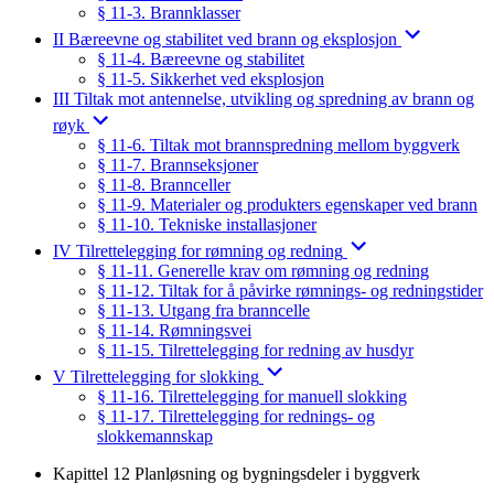
§ 11-3. Brannklasser
II Bæreevne og stabilitet ved brann og eksplosjon
§ 11-4. Bæreevne og stabilitet
§ 11-5. Sikkerhet ved eksplosjon
III Tiltak mot antennelse, utvikling og spredning av brann og
røyk
§ 11-6. Tiltak mot brannspredning mellom byggverk
§ 11-7. Brannseksjoner
§ 11-8. Brannceller
§ 11-9. Materialer og produkters egenskaper ved brann
§ 11-10. Tekniske installasjoner
IV Tilrettelegging for rømning og redning
§ 11-11. Generelle krav om rømning og redning
§ 11-12. Tiltak for å påvirke rømnings- og redningstider
§ 11-13. Utgang fra branncelle
§ 11-14. Rømningsvei
§ 11-15. Tilrettelegging for redning av husdyr
V Tilrettelegging for slokking
§ 11-16. Tilrettelegging for manuell slokking
§ 11-17. Tilrettelegging for rednings- og
slokkemannskap
Kapittel 12 Planløsning og bygningsdeler i byggverk