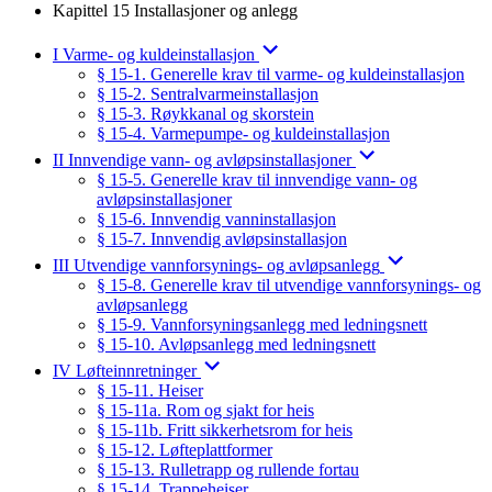
Kapittel 15 Installasjoner og anlegg
I Varme- og kuldeinstallasjon
§ 15-1. Generelle krav til varme- og kuldeinstallasjon
§ 15-2. Sentralvarmeinstallasjon
§ 15-3. Røykkanal og skorstein
§ 15-4. Varmepumpe- og kuldeinstallasjon
II Innvendige vann- og avløpsinstallasjoner
§ 15-5. Generelle krav til innvendige vann- og
avløpsinstallasjoner
§ 15-6. Innvendig vanninstallasjon
§ 15-7. Innvendig avløpsinstallasjon
III Utvendige vannforsynings- og avløpsanlegg
§ 15-8. Generelle krav til utvendige vannforsynings- og
avløpsanlegg
§ 15-9. Vannforsyningsanlegg med ledningsnett
§ 15-10. Avløpsanlegg med ledningsnett
IV Løfteinnretninger
§ 15-11. Heiser
§ 15-11a. Rom og sjakt for heis
§ 15-11b. Fritt sikkerhetsrom for heis
§ 15-12. Løfteplattformer
§ 15-13. Rulletrapp og rullende fortau
§ 15-14. Trappeheiser