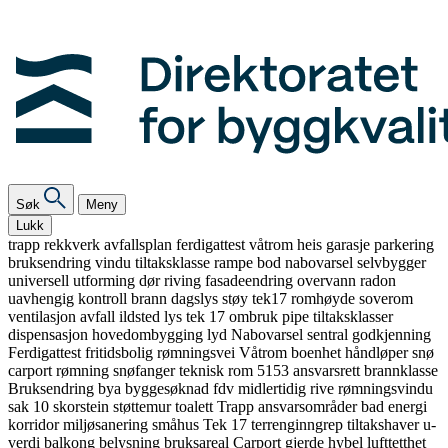
Søk
Meny
Lukk
trapp
rekkverk
avfallsplan
ferdigattest
våtrom
heis
garasje
parkering
bruksendring
vindu
tiltaksklasse
rampe
bod
nabovarsel
selvbygger
universell utforming
dør
riving
fasadeendring
overvann
radon
uavhengig kontroll
brann
dagslys
støy
tek17
romhøyde
soverom
ventilasjon
avfall
ildsted
lys
tek 17
ombruk
pipe
tiltaksklasser
dispensasjon
hovedombygging
lyd
Nabovarsel
sentral godkjenning
Ferdigattest
fritidsbolig
rømningsvei
Våtrom
boenhet
håndløper
snø
carport
rømning
snøfanger
teknisk rom
5153
ansvarsrett
brannklasse
Bruksendring
bya
byggesøknad
fdv
midlertidig
rive
rømningsvindu
sak 10
skorstein
støttemur
toalett
Trapp
ansvarsområder
bad
energi
korridor
miljøsanering
småhus
Tek 17
terrenginngrep
tiltakshaver
u-
verdi
balkong
belysning
bruksareal
Carport
gjerde
hybel
lufttetthet