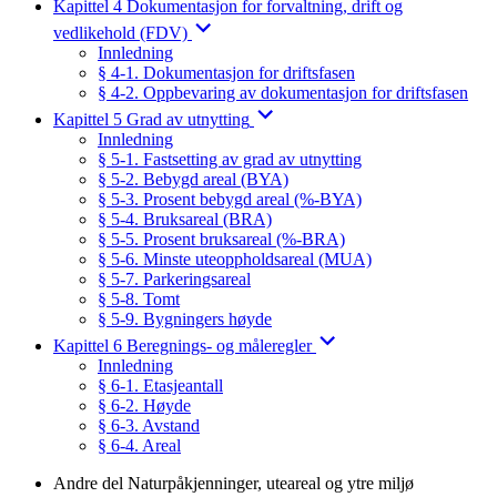
Kapittel 4 Dokumentasjon for forvaltning, drift og
vedlikehold (FDV)
Innledning
§ 4-1. Dokumentasjon for driftsfasen
§ 4-2. Oppbevaring av dokumentasjon for driftsfasen
Kapittel 5 Grad av utnytting
Innledning
§ 5-1. Fastsetting av grad av utnytting
§ 5-2. Bebygd areal (BYA)
§ 5-3. Prosent bebygd areal (%-BYA)
§ 5-4. Bruksareal (BRA)
§ 5-5. Prosent bruksareal (%-BRA)
§ 5-6. Minste uteoppholdsareal (MUA)
§ 5-7. Parkeringsareal
§ 5-8. Tomt
§ 5-9. Bygningers høyde
Kapittel 6 Beregnings- og måleregler
Innledning
§ 6-1. Etasjeantall
§ 6-2. Høyde
§ 6-3. Avstand
§ 6-4. Areal
Andre del Naturpåkjenninger, uteareal og ytre miljø