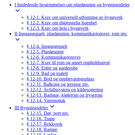
I Innledende bestemmelser om planløsning og bygningsdeler
§ 12-1. Krav om universell utforming av byggverk
§ 12-2. Krav om tilgjengelig boenhet
§ 12-3. Krav om heis i byggverk
II Inngangsparti, planløsning, kommunikasjonsvei, rom mv.
§ 12-4. Inngangsparti
§ 12-5. Planløsning
§ 12-6. Kommunikasjonsvei
§ 12-7. Krav til rom og annet oppholdsareal
§ 12-8. Entre og garderobe
§ 12-9. Bad og toalett
§ 12-10. Bod og oppbevaringsplass
§ 12-11. Balkong og terrasse mv.
§ 12-12. Avfallssystem og kildesortering
§ 12-13. Badstue, kjølerom og fryserom
§ 12-14. Varemottak
III Bygningsdeler
§ 12-15. Dør, port mv.
§ 12-16. Trapp
§ 12-17. Rekkverk
§ 12-18. Rampe
§ 12-19. Leider