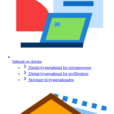
Søknad og skjema
Digital byggesøknad for privatpersoner
Digital byggesøknad for proffbrukere
Skjemaer til byggesøknaden