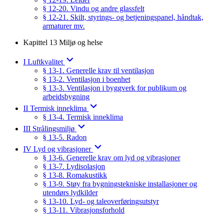
§ 12-20. Vindu og andre glassfelt
§ 12-21. Skilt, styrings- og betjeningspanel, håndtak,
armaturer mv.
Kapittel 13 Miljø og helse
I Luftkvalitet
§ 13-1. Generelle krav til ventilasjon
§ 13-2. Ventilasjon i boenhet
§ 13-3. Ventilasjon i byggverk for publikum og
arbeidsbygning
II Termisk inneklima
§ 13-4. Termisk inneklima
III Strålingsmiljø
§ 13-5. Radon
IV Lyd og vibrasjoner
§ 13-6. Generelle krav om lyd og vibrasjoner
§ 13-7. Lydisolasjon
§ 13-8. Romakustikk
§ 13-9. Støy fra bygningstekniske installasjoner og
utendørs lydkilder
§ 13-10. Lyd- og taleoverføringsutstyr
§ 13-11. Vibrasjonsforhold