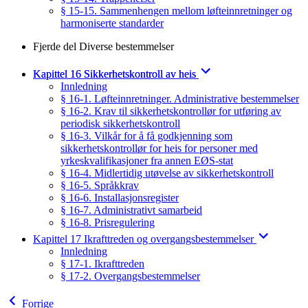
§ 15-15. Sammenhengen mellom løfteinnretninger og
harmoniserte standarder
Fjerde del Diverse bestemmelser
Kapittel 16 Sikkerhetskontroll av heis
Innledning
§ 16-1. Løfteinnretninger. Administrative bestemmelser
§ 16-2. Krav til sikkerhetskontrollør for utføring av
periodisk sikkerhetskontroll
§ 16-3. Vilkår for å få godkjenning som
sikkerhetskontrollør for heis for personer med
yrkeskvalifikasjoner fra annen EØS-stat
§ 16-4. Midlertidig utøvelse av sikkerhetskontroll
§ 16-5. Språkkrav
§ 16-6. Installasjonsregister
§ 16-7. Administrativt samarbeid
§ 16-8. Prisregulering
Kapittel 17 Ikrafttreden og overgangsbestemmelser
Innledning
§ 17-1. Ikrafttreden
§ 17-2. Overgangsbestemmelser
Forrige