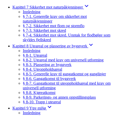
Kapittel 7 Sikkerhet mot naturpåkjenninger
Innledning
§ 7-1. Generelle krav om sikkerhet mot
naturpåkjenninger
§ 7-2. Sikkerhet mot flom og stormflo
§ 7-3. Sikkerhet mot skred
§ 7-4. Sikkerhet mot skred. Unntak for flodbølge som
skyldes fjellskred
Kapittel 8 Uteareal og plassering av byggverk
Innledning
§ 8-1. Uteareal
§ 8-2. Uteareal med krav om universell utforming
§ 8-3. Plassering av byggverk
§ 8-4. Uteoppholdsareal
§ 8-5. Generelle krav til gangatkomst og ganglinjer
§ 8-6. Gangatkomst til byggverk
§ 8-7. Gangatkomst til uteoppholdsareal med krav om
universell utforming
§ 8-8. Kjøreatkomst
§ 8-9. Parkerings- og annen oppstillingsplass
§ 8-10. Trapp i uteareal
Kapittel 9 Ytre miljø
Innledning