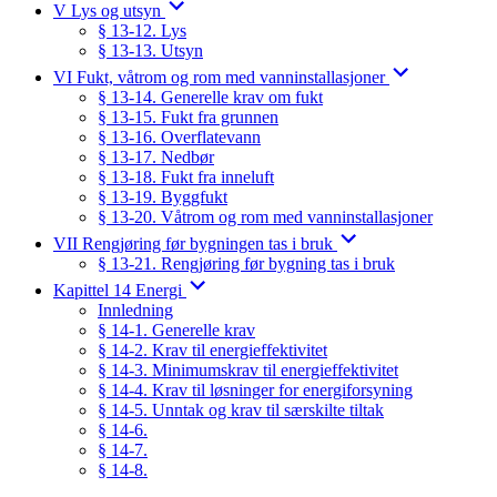
V Lys og utsyn
§ 13-12. Lys
§ 13-13. Utsyn
VI Fukt, våtrom og rom med vanninstallasjoner
§ 13-14. Generelle krav om fukt
§ 13-15. Fukt fra grunnen
§ 13-16. Overflatevann
§ 13-17. Nedbør
§ 13-18. Fukt fra inneluft
§ 13-19. Byggfukt
§ 13-20. Våtrom og rom med vanninstallasjoner
VII Rengjøring før bygningen tas i bruk
§ 13-21. Rengjøring før bygning tas i bruk
Kapittel 14 Energi
Innledning
§ 14-1. Generelle krav
§ 14-2. Krav til energieffektivitet
§ 14-3. Minimumskrav til energieffektivitet
§ 14-4. Krav til løsninger for energiforsyning
§ 14-5. Unntak og krav til særskilte tiltak
§ 14-6.
§ 14-7.
§ 14-8.