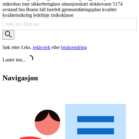
mikrohus
mur
sikkerhetsglass
situasjonskart
slokkevann
5174
avstand
bra
Brann
fall
farefelt
gjennomføringsplan
kvalitet
kvalitetssikring
ledelinje
risikoklasse
Søk etter f.eks.
rekkverk
eller
bruksendring
Laster inn...
Navigasjon