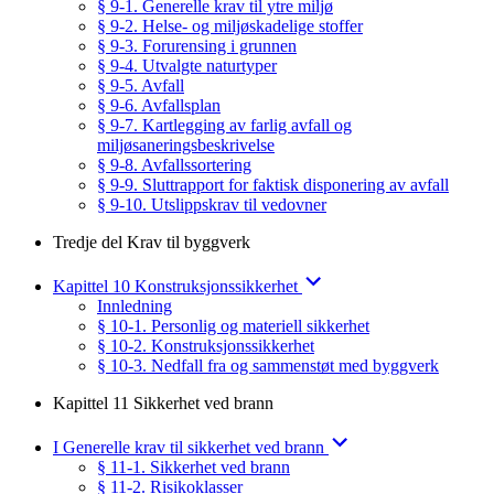
§ 9-1. Generelle krav til ytre miljø
§ 9-2. Helse- og miljøskadelige stoffer
§ 9-3. Forurensing i grunnen
§ 9-4. Utvalgte naturtyper
§ 9-5. Avfall
§ 9-6. Avfallsplan
§ 9-7. Kartlegging av farlig avfall og
miljøsaneringsbeskrivelse
§ 9-8. Avfallssortering
§ 9-9. Sluttrapport for faktisk disponering av avfall
§ 9-10. Utslippskrav til vedovner
Tredje del Krav til byggverk
Kapittel 10 Konstruksjonssikkerhet
Innledning
§ 10-1. Personlig og materiell sikkerhet
§ 10-2. Konstruksjonssikkerhet
§ 10-3. Nedfall fra og sammenstøt med byggverk
Kapittel 11 Sikkerhet ved brann
I Generelle krav til sikkerhet ved brann
§ 11-1. Sikkerhet ved brann
§ 11-2. Risikoklasser