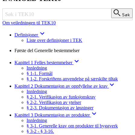
Søk
Søk
Om veiledningen til TEK10
Definisjoner
Liste over definisjoner i TEK
Første del Generelle bestemmelser
Kapittel 1 Felles bestemmelser
Innledning
§ 1-1. Formål
§ 1-2. Forskriftens anvendelse på særskilte tiltak
Kapittel 2 Dokumentasjon av oppfyllelse av krav
Innledning
§ 2-1. Verifikasjon av funksjonskrav
§ 2-2. Verifikasjon av ytelser
§ 2-3. Dokumentasjon av løsninger
Kapittel 3 Dokumentasjon av produkter
Innledning
§ 3-1. Generelle krav om produkter til byggverk
§ 3-2 - § 3-16.