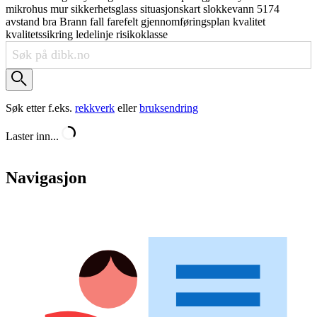
mikrohus
mur
sikkerhetsglass
situasjonskart
slokkevann
5174
avstand
bra
Brann
fall
farefelt
gjennomføringsplan
kvalitet
kvalitetssikring
ledelinje
risikoklasse
Søk etter f.eks.
rekkverk
eller
bruksendring
Laster inn...
Navigasjon