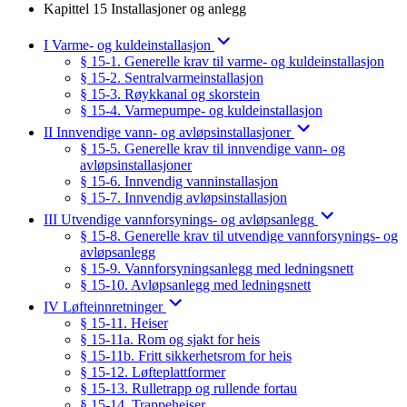
Kapittel 15 Installasjoner og anlegg
I Varme- og kuldeinstallasjon
§ 15-1. Generelle krav til varme- og kuldeinstallasjon
§ 15-2. Sentralvarmeinstallasjon
§ 15-3. Røykkanal og skorstein
§ 15-4. Varmepumpe- og kuldeinstallasjon
II Innvendige vann- og avløpsinstallasjoner
§ 15-5. Generelle krav til innvendige vann- og
avløpsinstallasjoner
§ 15-6. Innvendig vanninstallasjon
§ 15-7. Innvendig avløpsinstallasjon
III Utvendige vannforsynings- og avløpsanlegg
§ 15-8. Generelle krav til utvendige vannforsynings- og
avløpsanlegg
§ 15-9. Vannforsyningsanlegg med ledningsnett
§ 15-10. Avløpsanlegg med ledningsnett
IV Løfteinnretninger
§ 15-11. Heiser
§ 15-11a. Rom og sjakt for heis
§ 15-11b. Fritt sikkerhetsrom for heis
§ 15-12. Løfteplattformer
§ 15-13. Rulletrapp og rullende fortau
§ 15-14. Trappeheiser