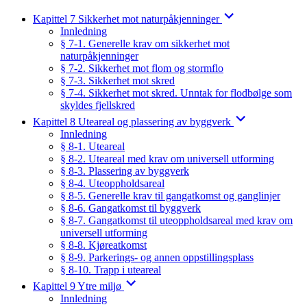
Kapittel 7 Sikkerhet mot naturpåkjenninger
Innledning
§ 7-1. Generelle krav om sikkerhet mot
naturpåkjenninger
§ 7-2. Sikkerhet mot flom og stormflo
§ 7-3. Sikkerhet mot skred
§ 7-4. Sikkerhet mot skred. Unntak for flodbølge som
skyldes fjellskred
Kapittel 8 Uteareal og plassering av byggverk
Innledning
§ 8-1. Uteareal
§ 8-2. Uteareal med krav om universell utforming
§ 8-3. Plassering av byggverk
§ 8-4. Uteoppholdsareal
§ 8-5. Generelle krav til gangatkomst og ganglinjer
§ 8-6. Gangatkomst til byggverk
§ 8-7. Gangatkomst til uteoppholdsareal med krav om
universell utforming
§ 8-8. Kjøreatkomst
§ 8-9. Parkerings- og annen oppstillingsplass
§ 8-10. Trapp i uteareal
Kapittel 9 Ytre miljø
Innledning