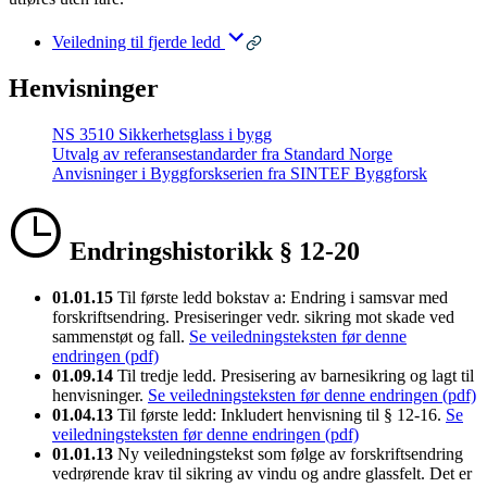
Veiledning til fjerde ledd
Henvisninger
NS 3510 Sikkerhetsglass i bygg
Utvalg av referansestandarder fra Standard Norge
Anvisninger i Byggforskserien fra SINTEF Byggforsk
Endringshistorikk § 12-20
01.01.15
Til første ledd bokstav a: Endring i samsvar med
forskriftsendring. Presiseringer vedr. sikring mot skade ved
sammenstøt og fall.
Se veiledningsteksten før denne
endringen (pdf)
01.09.14
Til tredje ledd. Presisering av barnesikring og lagt til
henvisninger.
Se veiledningsteksten før denne endringen (pdf)
01.04.13
Til første ledd: Inkludert henvisning til § 12-16.
Se
veiledningsteksten før denne endringen (pdf)
01.01.13
Ny veiledningstekst som følge av forskriftsendring
vedrørende krav til sikring av vindu og andre glassfelt. Det er