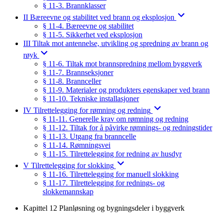
§ 11-3. Brannklasser
II Bæreevne og stabilitet ved brann og eksplosjon
§ 11-4. Bæreevne og stabilitet
§ 11-5. Sikkerhet ved eksplosjon
III Tiltak mot antennelse, utvikling og spredning av brann og
røyk
§ 11-6. Tiltak mot brannspredning mellom byggverk
§ 11-7. Brannseksjoner
§ 11-8. Brannceller
§ 11-9. Materialer og produkters egenskaper ved brann
§ 11-10. Tekniske installasjoner
IV Tilrettelegging for rømning og redning
§ 11-11. Generelle krav om rømning og redning
§ 11-12. Tiltak for å påvirke rømnings- og redningstider
§ 11-13. Utgang fra branncelle
§ 11-14. Rømningsvei
§ 11-15. Tilrettelegging for redning av husdyr
V Tilrettelegging for slokking
§ 11-16. Tilrettelegging for manuell slokking
§ 11-17. Tilrettelegging for rednings- og
slokkemannskap
Kapittel 12 Planløsning og bygningsdeler i byggverk