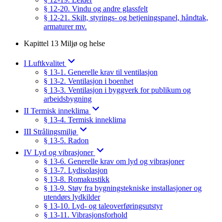
§ 12-20. Vindu og andre glassfelt
§ 12-21. Skilt, styrings- og betjeningspanel, håndtak,
armaturer mv.
Kapittel 13 Miljø og helse
I Luftkvalitet
§ 13-1. Generelle krav til ventilasjon
§ 13-2. Ventilasjon i boenhet
§ 13-3. Ventilasjon i byggverk for publikum og
arbeidsbygning
II Termisk inneklima
§ 13-4. Termisk inneklima
III Strålingsmiljø
§ 13-5. Radon
IV Lyd og vibrasjoner
§ 13-6. Generelle krav om lyd og vibrasjoner
§ 13-7. Lydisolasjon
§ 13-8. Romakustikk
§ 13-9. Støy fra bygningstekniske installasjoner og
utendørs lydkilder
§ 13-10. Lyd- og taleoverføringsutstyr
§ 13-11. Vibrasjonsforhold