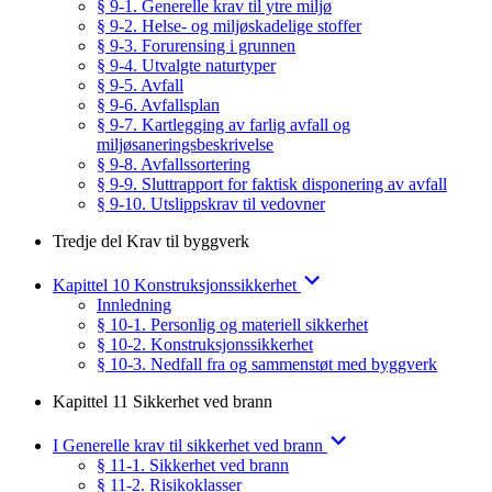
§ 9-1. Generelle krav til ytre miljø
§ 9-2. Helse- og miljøskadelige stoffer
§ 9-3. Forurensing i grunnen
§ 9-4. Utvalgte naturtyper
§ 9-5. Avfall
§ 9-6. Avfallsplan
§ 9-7. Kartlegging av farlig avfall og
miljøsaneringsbeskrivelse
§ 9-8. Avfallssortering
§ 9-9. Sluttrapport for faktisk disponering av avfall
§ 9-10. Utslippskrav til vedovner
Tredje del Krav til byggverk
Kapittel 10 Konstruksjonssikkerhet
Innledning
§ 10-1. Personlig og materiell sikkerhet
§ 10-2. Konstruksjonssikkerhet
§ 10-3. Nedfall fra og sammenstøt med byggverk
Kapittel 11 Sikkerhet ved brann
I Generelle krav til sikkerhet ved brann
§ 11-1. Sikkerhet ved brann
§ 11-2. Risikoklasser