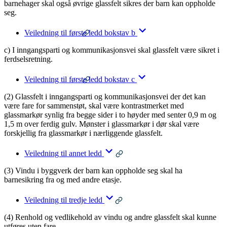
barnehager skal også øvrige glassfelt sikres der barn kan oppholde
seg.
Veiledning til første ledd bokstav b
c) I inngangsparti og kommunikasjonsvei skal glassfelt være sikret i
ferdselsretning.
Veiledning til første ledd bokstav c
(2) Glassfelt i inngangsparti og kommunikasjonsvei der det kan
være fare for sammenstøt, skal være kontrastmerket med
glassmarkør synlig fra begge sider i to høyder med senter 0,9 m og
1,5 m over ferdig gulv. Mønster i glassmarkør i dør skal være
forskjellig fra glassmarkør i nærliggende glassfelt.
Veiledning til annet ledd
(3) Vindu i byggverk der barn kan oppholde seg skal ha
barnesikring fra og med andre etasje.
Veiledning til tredje ledd
(4) Renhold og vedlikehold av vindu og andre glassfelt skal kunne
utføres uten fare.