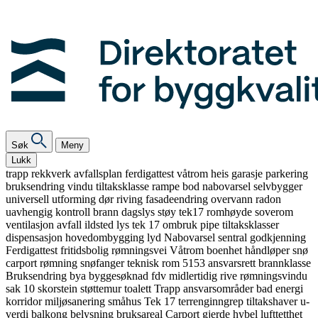
Søk
Meny
Lukk
trapp
rekkverk
avfallsplan
ferdigattest
våtrom
heis
garasje
parkering
bruksendring
vindu
tiltaksklasse
rampe
bod
nabovarsel
selvbygger
universell utforming
dør
riving
fasadeendring
overvann
radon
uavhengig kontroll
brann
dagslys
støy
tek17
romhøyde
soverom
ventilasjon
avfall
ildsted
lys
tek 17
ombruk
pipe
tiltaksklasser
dispensasjon
hovedombygging
lyd
Nabovarsel
sentral godkjenning
Ferdigattest
fritidsbolig
rømningsvei
Våtrom
boenhet
håndløper
snø
carport
rømning
snøfanger
teknisk rom
5153
ansvarsrett
brannklasse
Bruksendring
bya
byggesøknad
fdv
midlertidig
rive
rømningsvindu
sak 10
skorstein
støttemur
toalett
Trapp
ansvarsområder
bad
energi
korridor
miljøsanering
småhus
Tek 17
terrenginngrep
tiltakshaver
u-
verdi
balkong
belysning
bruksareal
Carport
gjerde
hybel
lufttetthet