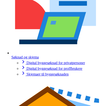
Søknad og skjema
Digital byggesøknad for privatpersoner
Digital byggesøknad for proffbrukere
Skjemaer til byggesøknaden