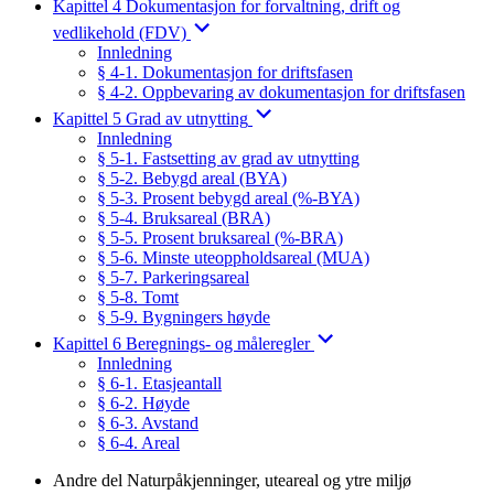
Kapittel 4 Dokumentasjon for forvaltning, drift og
vedlikehold (FDV)
Innledning
§ 4-1. Dokumentasjon for driftsfasen
§ 4-2. Oppbevaring av dokumentasjon for driftsfasen
Kapittel 5 Grad av utnytting
Innledning
§ 5-1. Fastsetting av grad av utnytting
§ 5-2. Bebygd areal (BYA)
§ 5-3. Prosent bebygd areal (%-BYA)
§ 5-4. Bruksareal (BRA)
§ 5-5. Prosent bruksareal (%-BRA)
§ 5-6. Minste uteoppholdsareal (MUA)
§ 5-7. Parkeringsareal
§ 5-8. Tomt
§ 5-9. Bygningers høyde
Kapittel 6 Beregnings- og måleregler
Innledning
§ 6-1. Etasjeantall
§ 6-2. Høyde
§ 6-3. Avstand
§ 6-4. Areal
Andre del Naturpåkjenninger, uteareal og ytre miljø