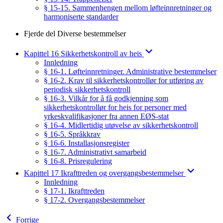
§ 15-15. Sammenhengen mellom løfteinnretninger og
harmoniserte standarder
Fjerde del Diverse bestemmelser
Kapittel 16 Sikkerhetskontroll av heis
Innledning
§ 16-1. Løfteinnretninger. Administrative bestemmelser
§ 16-2. Krav til sikkerhetskontrollør for utføring av
periodisk sikkerhetskontroll
§ 16-3. Vilkår for å få godkjenning som
sikkerhetskontrollør for heis for personer med
yrkeskvalifikasjoner fra annen EØS-stat
§ 16-4. Midlertidig utøvelse av sikkerhetskontroll
§ 16-5. Språkkrav
§ 16-6. Installasjonsregister
§ 16-7. Administrativt samarbeid
§ 16-8. Prisregulering
Kapittel 17 Ikrafttreden og overgangsbestemmelser
Innledning
§ 17-1. Ikrafttreden
§ 17-2. Overgangsbestemmelser
Forrige