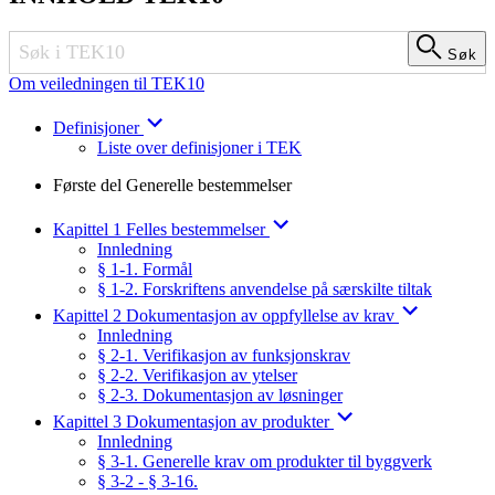
Søk
Søk
Om veiledningen til TEK10
Definisjoner
Liste over definisjoner i TEK
Første del Generelle bestemmelser
Kapittel 1 Felles bestemmelser
Innledning
§ 1-1. Formål
§ 1-2. Forskriftens anvendelse på særskilte tiltak
Kapittel 2 Dokumentasjon av oppfyllelse av krav
Innledning
§ 2-1. Verifikasjon av funksjonskrav
§ 2-2. Verifikasjon av ytelser
§ 2-3. Dokumentasjon av løsninger
Kapittel 3 Dokumentasjon av produkter
Innledning
§ 3-1. Generelle krav om produkter til byggverk
§ 3-2 - § 3-16.