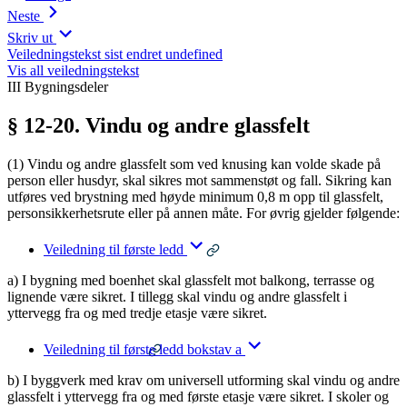
Neste
Skriv ut
Veiledningstekst sist endret undefined
Vis all veiledningstekst
III Bygningsdeler
§ 12-20. Vindu og andre glassfelt
(1) Vindu og andre glassfelt som ved knusing kan volde skade på
person eller husdyr, skal sikres mot sammenstøt og fall. Sikring kan
utføres ved brystning med høyde minimum 0,8 m opp til glassfelt,
personsikkerhetsrute eller på annen måte. For øvrig gjelder følgende:
Veiledning til første ledd
a) I bygning med boenhet skal glassfelt mot balkong, terrasse og
lignende være sikret. I tillegg skal vindu og andre glassfelt i
yttervegg fra og med tredje etasje være sikret.
Veiledning til første ledd bokstav a
b) I byggverk med krav om universell utforming skal vindu og andre
glassfelt i yttervegg fra og med første etasje være sikret. I skoler og