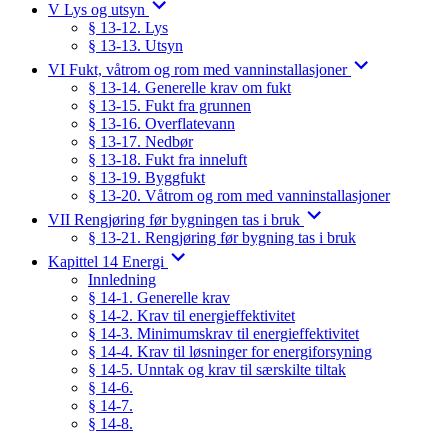
V Lys og utsyn
§ 13-12. Lys
§ 13-13. Utsyn
VI Fukt, våtrom og rom med vanninstallasjoner
§ 13-14. Generelle krav om fukt
§ 13-15. Fukt fra grunnen
§ 13-16. Overflatevann
§ 13-17. Nedbør
§ 13-18. Fukt fra inneluft
§ 13-19. Byggfukt
§ 13-20. Våtrom og rom med vanninstallasjoner
VII Rengjøring før bygningen tas i bruk
§ 13-21. Rengjøring før bygning tas i bruk
Kapittel 14 Energi
Innledning
§ 14-1. Generelle krav
§ 14-2. Krav til energieffektivitet
§ 14-3. Minimumskrav til energieffektivitet
§ 14-4. Krav til løsninger for energiforsyning
§ 14-5. Unntak og krav til særskilte tiltak
§ 14-6.
§ 14-7.
§ 14-8.