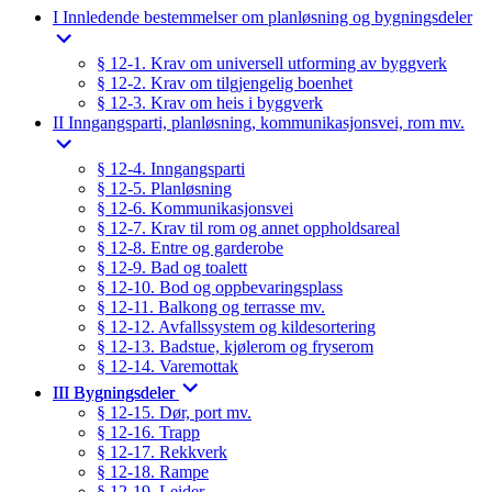
I Innledende bestemmelser om planløsning og bygningsdeler
§ 12-1. Krav om universell utforming av byggverk
§ 12-2. Krav om tilgjengelig boenhet
§ 12-3. Krav om heis i byggverk
II Inngangsparti, planløsning, kommunikasjonsvei, rom mv.
§ 12-4. Inngangsparti
§ 12-5. Planløsning
§ 12-6. Kommunikasjonsvei
§ 12-7. Krav til rom og annet oppholdsareal
§ 12-8. Entre og garderobe
§ 12-9. Bad og toalett
§ 12-10. Bod og oppbevaringsplass
§ 12-11. Balkong og terrasse mv.
§ 12-12. Avfallssystem og kildesortering
§ 12-13. Badstue, kjølerom og fryserom
§ 12-14. Varemottak
III Bygningsdeler
§ 12-15. Dør, port mv.
§ 12-16. Trapp
§ 12-17. Rekkverk
§ 12-18. Rampe
§ 12-19. Leider