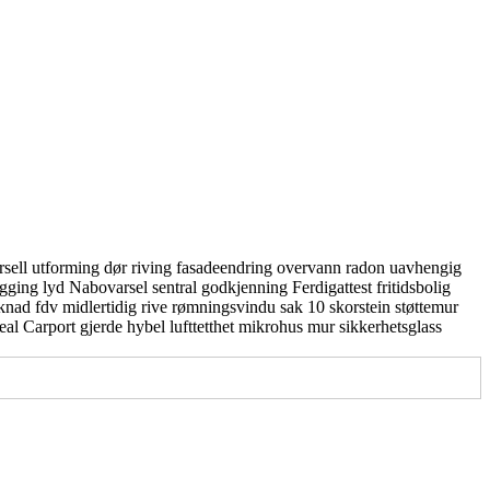
rsell utforming
dør
riving
fasadeendring
overvann
radon
uavhengig
gging
lyd
Nabovarsel
sentral godkjenning
Ferdigattest
fritidsbolig
knad
fdv
midlertidig
rive
rømningsvindu
sak 10
skorstein
støttemur
real
Carport
gjerde
hybel
lufttetthet
mikrohus
mur
sikkerhetsglass