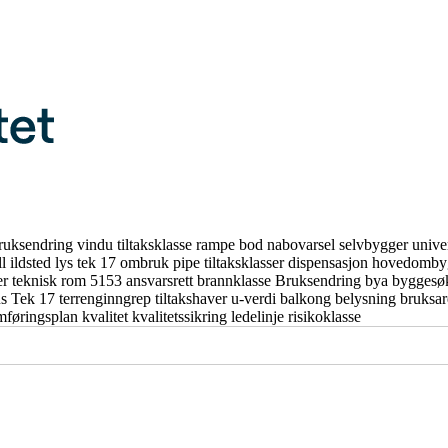
ruksendring
vindu
tiltaksklasse
rampe
bod
nabovarsel
selvbygger
unive
ll
ildsted
lys
tek 17
ombruk
pipe
tiltaksklasser
dispensasjon
hovedomby
er
teknisk rom
5153
ansvarsrett
brannklasse
Bruksendring
bya
byggesø
us
Tek 17
terrenginngrep
tiltakshaver
u-verdi
balkong
belysning
bruksa
mføringsplan
kvalitet
kvalitetssikring
ledelinje
risikoklasse