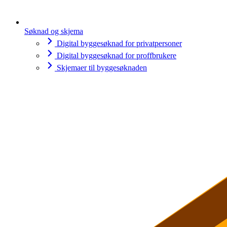
Søknad og skjema
Digital byggesøknad for privatpersoner
Digital byggesøknad for proffbrukere
Skjemaer til byggesøknaden