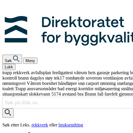
Søk
Meny
Lukk
trapp
rekkverk
avfallsplan
ferdigattest
våtrom
heis
garasje
parkering
b
kontroll
brann
dagslys
støy
tek17
romhøyde
soverom
ventilasjon
avfa
rømningsvei
Våtrom
boenhet
håndløper
snø
carport
rømning
snøfang
toalett
Trapp
ansvarsområder
bad
energi
korridor
miljøsanering
småh
situasjonskart
slokkevann
5174
avstand
bra
Brann
fall
farefelt
gjenno
Søk etter f.eks.
rekkverk
eller
bruksendring