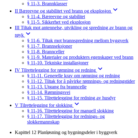
§ 11-3. Brannklasser
II Bæreevne og stabilitet ved brann og eksplosjon
§ 11-4. Bæreevne og stabilitet
§ 11-5. Sikkerhet ved eksplosjon
III Tiltak mot antennelse, utvikling og spredning av brann og
røyk
§ 11-6. Tiltak mot brannspredning mellom byggverk
§ 11-7. Brannseksjoner
§ 11-8. Brannceller
§ 11-9. Materialer og produkters egenskaper ved brann
§ 11-10. Tekniske installasjoner
IV Tilrettelegging for rømning og redning
§ 11-11. Generelle krav om rømning og redning
§ 11-12. Tiltak for å påvirke rømnings- og redningstider
§ 11-13. Utgang fra branncelle
§ 11-14. Rømningsvei
§ 11-15. Tilrettelegging for redning av husdyr
V Tilrettelegging for slokking
§ 11-16. Tilrettelegging for manuell slokking
§ 11-17. Tilrettelegging for rednings- og
slokkemannskap
Kapittel 12 Planløsning og bygningsdeler i byggverk