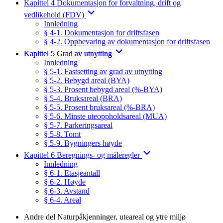
Kapittel 4 Dokumentasjon for forvaltning, drift og
vedlikehold (FDV)
Innledning
§ 4-1. Dokumentasjon for driftsfasen
§ 4-2. Oppbevaring av dokumentasjon for driftsfasen
Kapittel 5 Grad av utnytting
Innledning
§ 5-1. Fastsetting av grad av utnytting
§ 5-2. Bebygd areal (BYA)
§ 5-3. Prosent bebygd areal (%-BYA)
§ 5-4. Bruksareal (BRA)
§ 5-5. Prosent bruksareal (%-BRA)
§ 5-6. Minste uteoppholdsareal (MUA)
§ 5-7. Parkeringsareal
§ 5-8. Tomt
§ 5-9. Bygningers høyde
Kapittel 6 Beregnings- og måleregler
Innledning
§ 6-1. Etasjeantall
§ 6-2. Høyde
§ 6-3. Avstand
§ 6-4. Areal
Andre del Naturpåkjenninger, uteareal og ytre miljø