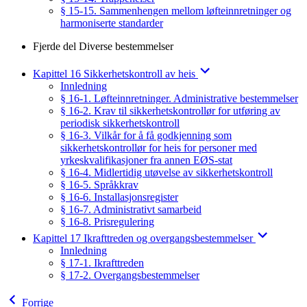
§ 15-15. Sammenhengen mellom løfteinnretninger og
harmoniserte standarder
Fjerde del Diverse bestemmelser
Kapittel 16 Sikkerhetskontroll av heis
Innledning
§ 16-1. Løfteinnretninger. Administrative bestemmelser
§ 16-2. Krav til sikkerhetskontrollør for utføring av
periodisk sikkerhetskontroll
§ 16-3. Vilkår for å få godkjenning som
sikkerhetskontrollør for heis for personer med
yrkeskvalifikasjoner fra annen EØS-stat
§ 16-4. Midlertidig utøvelse av sikkerhetskontroll
§ 16-5. Språkkrav
§ 16-6. Installasjonsregister
§ 16-7. Administrativt samarbeid
§ 16-8. Prisregulering
Kapittel 17 Ikrafttreden og overgangsbestemmelser
Innledning
§ 17-1. Ikrafttreden
§ 17-2. Overgangsbestemmelser
Forrige