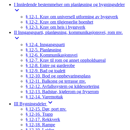
I Innledende bestemmelser om planløsning og bygningsdeler
§ 12-1. Krav om universell utforming av byggverk
§ 12-2. Krav om tilgjengelig boenhet
§ 12-3. Krav om heis i byggverk
II Inngangsparti, planløsning, kommunikasjonsvei, rom mv.
§ 12-4. Inngangsparti
§ 12-5. Planløsning
§ 12-6. Kommunikasjonsvei
§ 12-7. Krav til rom og annet oppholdsareal
§ 12-8. Entre og garderobe
§ 12-9. Bad og toalett
§ 12-10. Bod og oppbevaringsplass
§ 12-11. Balkong og terrasse mv.
§ 12-12. Avfallssystem og kildesortering
§ 12-13. Badstue, kjølerom og fryserom
§ 12-14. Varemottak
III Bygningsdeler
§ 12-15. Dør, port mv.
§ 12-16. Trapp
§ 12-17. Rekkverk
§ 12-18. Rampe
§ 12-19. Leider