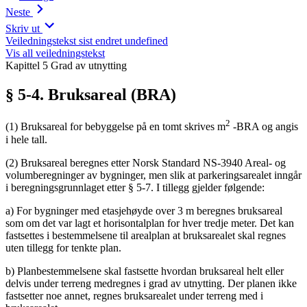
Neste
Skriv ut
Veiledningstekst sist endret undefined
Vis all veiledningstekst
Kapittel 5 Grad av utnytting
§ 5-4. Bruksareal (BRA)
2
(1) Bruksareal for bebyggelse på en tomt skrives m
-BRA og angis
i hele tall.
(2) Bruksareal beregnes etter Norsk Standard NS-3940 Areal- og
volumberegninger av bygninger, men slik at parkeringsarealet inngår
i beregningsgrunnlaget etter § 5-7. I tillegg gjelder følgende:
a) For bygninger med etasjehøyde over 3 m beregnes bruksareal
som om det var lagt et horisontalplan for hver tredje meter. Det kan
fastsettes i bestemmelsene til arealplan at bruksarealet skal regnes
uten tillegg for tenkte plan.
b) Planbestemmelsene skal fastsette hvordan bruksareal helt eller
delvis under terreng medregnes i grad av utnytting. Der planen ikke
fastsetter noe annet, regnes bruksarealet under terreng med i