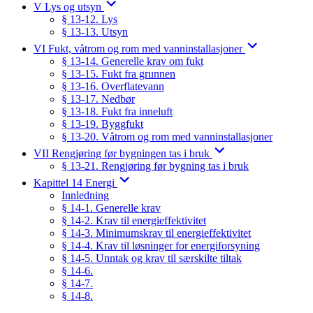
V Lys og utsyn
§ 13-12. Lys
§ 13-13. Utsyn
VI Fukt, våtrom og rom med vanninstallasjoner
§ 13-14. Generelle krav om fukt
§ 13-15. Fukt fra grunnen
§ 13-16. Overflatevann
§ 13-17. Nedbør
§ 13-18. Fukt fra inneluft
§ 13-19. Byggfukt
§ 13-20. Våtrom og rom med vanninstallasjoner
VII Rengjøring før bygningen tas i bruk
§ 13-21. Rengjøring før bygning tas i bruk
Kapittel 14 Energi
Innledning
§ 14-1. Generelle krav
§ 14-2. Krav til energieffektivitet
§ 14-3. Minimumskrav til energieffektivitet
§ 14-4. Krav til løsninger for energiforsyning
§ 14-5. Unntak og krav til særskilte tiltak
§ 14-6.
§ 14-7.
§ 14-8.