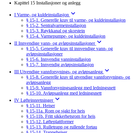
Kapittel 15 Installasjoner og anlegg
I Varme- og kuldeinstallasjon
§ 15-1. Generelle krav til varme- og kuldeinstallasjon
§ 15-2. Sentralvarmeinstallasjon
§ 15-3. Røykkanal og skorstein
§ 15-4. Varmepumpe- og kuldeinstallasjon
II Innvendige vann- og avløpsinstallasjoner
§ 15-5. Generelle krav til innvendige vann- og
avløpsinstallasjoner
§ 15-6. Innvendig vanninstallasjon
§ 15-7. Innvendig avløpsinstallasjon
III Utvendige vannforsynings- og avløpsanlegg
§ 15-8. Generelle krav til utvendige vannforsynings- og
avløpsanlegg
§ 15-9. Vannforsyningsanlegg med ledningsnett
§ 15-10. Avløpsanlegg med ledningsnett
IV Løfteinnretninger
§ 15-11. Heiser
§ 15-11a. Rom og sjakt for heis
§ 15-11b. Fritt sikkerhetsrom for heis
§ 15-12. Løfteplattformer
§ 15-13. Rulletrapp og rullende fortau
§ 15-14. Trappeheiser