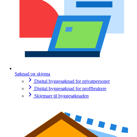
Søknad og skjema
Digital byggesøknad for privatpersoner
Digital byggesøknad for proffbrukere
Skjemaer til byggesøknaden