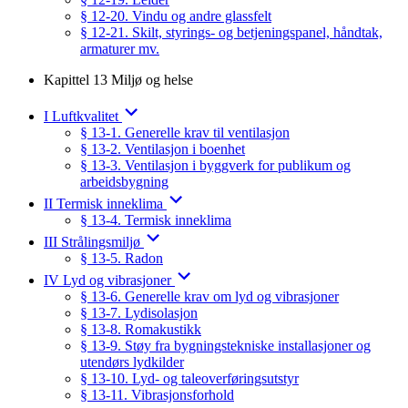
§ 12-20. Vindu og andre glassfelt
§ 12-21. Skilt, styrings- og betjeningspanel, håndtak,
armaturer mv.
Kapittel 13 Miljø og helse
I Luftkvalitet
§ 13-1. Generelle krav til ventilasjon
§ 13-2. Ventilasjon i boenhet
§ 13-3. Ventilasjon i byggverk for publikum og
arbeidsbygning
II Termisk inneklima
§ 13-4. Termisk inneklima
III Strålingsmiljø
§ 13-5. Radon
IV Lyd og vibrasjoner
§ 13-6. Generelle krav om lyd og vibrasjoner
§ 13-7. Lydisolasjon
§ 13-8. Romakustikk
§ 13-9. Støy fra bygningstekniske installasjoner og
utendørs lydkilder
§ 13-10. Lyd- og taleoverføringsutstyr
§ 13-11. Vibrasjonsforhold