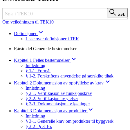
Søk
Søk
Om veiledningen til TEK10
Definisjoner
Liste over definisjoner i TEK
Første del Generelle bestemmelser
Kapittel 1 Felles bestemmelser
Innledning
§ 1-1. Formål
§ 1-2. Forskriftens anvendelse på særskilte tiltak
Kapittel 2 Dokumentasjon av oppfyllelse av krav
Innledning
§ 2-1. Verifikasjon av funksjonskrav
§ 2-2. Verifikasjon av ytelser
§ 2-3. Dokumentasjon av løsninger
Kapittel 3 Dokumentasjon av produkter
Innledning
§ 3-1. Generelle krav om produkter til byggverk
§ 3-2 - § 3-16.