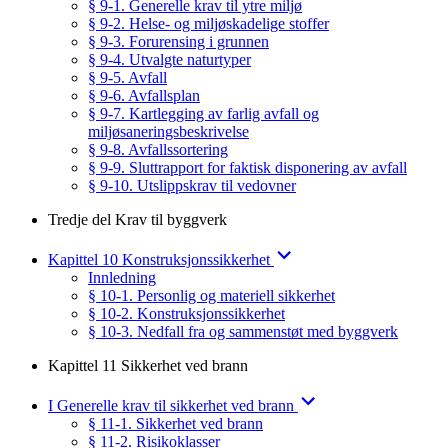
§ 9-1. Generelle krav til ytre miljø
§ 9-2. Helse- og miljøskadelige stoffer
§ 9-3. Forurensing i grunnen
§ 9-4. Utvalgte naturtyper
§ 9-5. Avfall
§ 9-6. Avfallsplan
§ 9-7. Kartlegging av farlig avfall og
miljøsaneringsbeskrivelse
§ 9-8. Avfallssortering
§ 9-9. Sluttrapport for faktisk disponering av avfall
§ 9-10. Utslippskrav til vedovner
Tredje del Krav til byggverk
Kapittel 10 Konstruksjonssikkerhet
Innledning
§ 10-1. Personlig og materiell sikkerhet
§ 10-2. Konstruksjonssikkerhet
§ 10-3. Nedfall fra og sammenstøt med byggverk
Kapittel 11 Sikkerhet ved brann
I Generelle krav til sikkerhet ved brann
§ 11-1. Sikkerhet ved brann
§ 11-2. Risikoklasser