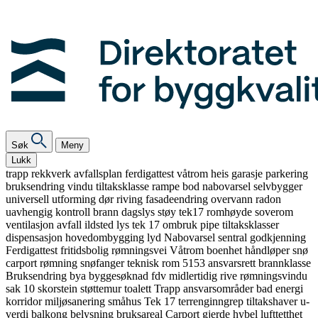
Søk
Meny
Lukk
trapp
rekkverk
avfallsplan
ferdigattest
våtrom
heis
garasje
parkering
bruksendring
vindu
tiltaksklasse
rampe
bod
nabovarsel
selvbygger
universell utforming
dør
riving
fasadeendring
overvann
radon
uavhengig kontroll
brann
dagslys
støy
tek17
romhøyde
soverom
ventilasjon
avfall
ildsted
lys
tek 17
ombruk
pipe
tiltaksklasser
dispensasjon
hovedombygging
lyd
Nabovarsel
sentral godkjenning
Ferdigattest
fritidsbolig
rømningsvei
Våtrom
boenhet
håndløper
snø
carport
rømning
snøfanger
teknisk rom
5153
ansvarsrett
brannklasse
Bruksendring
bya
byggesøknad
fdv
midlertidig
rive
rømningsvindu
sak 10
skorstein
støttemur
toalett
Trapp
ansvarsområder
bad
energi
korridor
miljøsanering
småhus
Tek 17
terrenginngrep
tiltakshaver
u-
verdi
balkong
belysning
bruksareal
Carport
gjerde
hybel
lufttetthet