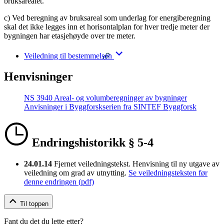
bruksarealet.
c) Ved beregning av bruksareal som underlag for energiberegning
skal det ikke legges inn et horisontalplan for hver tredje meter der
bygningen har etasjehøyde over tre meter.
Veiledning til bestemmelsen
Henvisninger
NS 3940 Areal- og volumberegninger av bygninger
Anvisninger i Byggforskserien fra SINTEF Byggforsk
Endringshistorikk § 5-4
24.01.14
Fjernet veiledningstekst. Henvisning til ny utgave av
veiledning om grad av utnytting.
Se veiledningsteksten før
denne endringen (pdf)
Til toppen
Fant du det du lette etter?