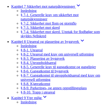
Kapittel 7 Sikkerhet mot naturpåkjenninger
Innledning
§ 7-1. Generelle krav om sikkerhet mot
naturpåkjenninger
§ 7-2. Sikkerhet mot flom og stormflo
§ 7-3. Sikkerhet mot skred
§ 7-4. Sikkerhet mot skred. Unntak for flodbølge som
skyldes fjellskred
Kapittel 8 Uteareal og plassering av byggverk
Innledning
§ 8-1. Uteareal
§ 8-2. Uteareal med krav om universell utforming
§ 8-3. Plassering av byggverk
§ 8-4. Uteoppholdsareal
§ 8-5. Generelle krav til gangatkomst og ganglinjer
§ 8-6. Gangatkomst til byggverk
§ 8-7. Gangatkomst til uteoppholdsareal med krav om
universell utforming
§ 8-8. Kjøreatkomst
§ 8-9. Parkerings- og annen oppstillingsplass
§ 8-10. Trapp i uteareal
Kapittel 9 Ytre miljø
Innledning