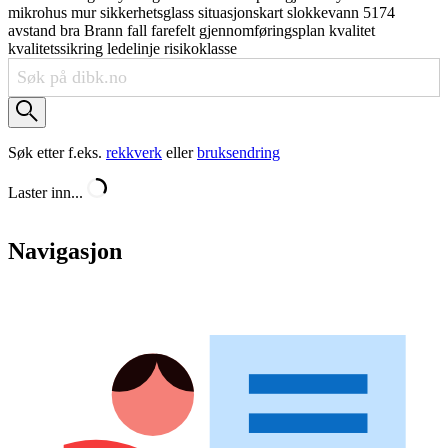
mikrohus
mur
sikkerhetsglass
situasjonskart
slokkevann
5174
avstand
bra
Brann
fall
farefelt
gjennomføringsplan
kvalitet
kvalitetssikring
ledelinje
risikoklasse
Søk etter f.eks.
rekkverk
eller
bruksendring
Laster inn...
Navigasjon