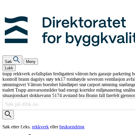
Søk
Meny
Lukk
trapp
rekkverk
avfallsplan
ferdigattest
våtrom
heis
garasje
parkering
b
kontroll
brann
dagslys
støy
tek17
romhøyde
soverom
ventilasjon
avfa
rømningsvei
Våtrom
boenhet
håndløper
snø
carport
rømning
snøfang
toalett
Trapp
ansvarsområder
bad
energi
korridor
miljøsanering
småh
situasjonskart
slokkevann
5174
avstand
bra
Brann
fall
farefelt
gjenno
Søk etter f.eks.
rekkverk
eller
bruksendring