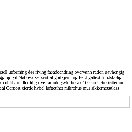
rsell utforming
dør
riving
fasadeendring
overvann
radon
uavhengig
gging
lyd
Nabovarsel
sentral godkjenning
Ferdigattest
fritidsbolig
knad
fdv
midlertidig
rive
rømningsvindu
sak 10
skorstein
støttemur
real
Carport
gjerde
hybel
lufttetthet
mikrohus
mur
sikkerhetsglass