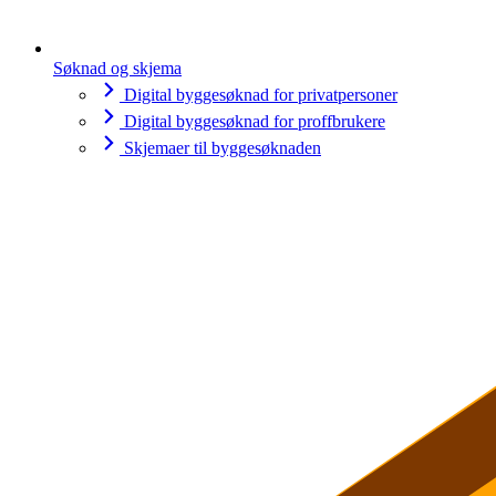
Søknad og skjema
Digital byggesøknad for privatpersoner
Digital byggesøknad for proffbrukere
Skjemaer til byggesøknaden