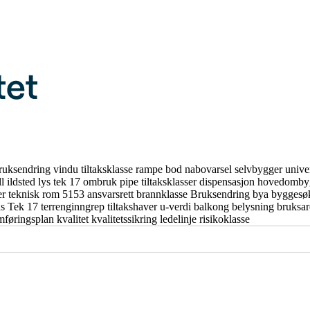
ruksendring
vindu
tiltaksklasse
rampe
bod
nabovarsel
selvbygger
unive
ll
ildsted
lys
tek 17
ombruk
pipe
tiltaksklasser
dispensasjon
hovedomby
er
teknisk rom
5153
ansvarsrett
brannklasse
Bruksendring
bya
byggesø
us
Tek 17
terrenginngrep
tiltakshaver
u-verdi
balkong
belysning
bruksa
mføringsplan
kvalitet
kvalitetssikring
ledelinje
risikoklasse