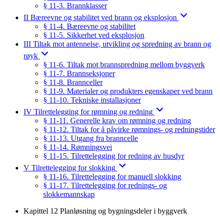
§ 11-3. Brannklasser
II Bæreevne og stabilitet ved brann og eksplosjon
§ 11-4. Bæreevne og stabilitet
§ 11-5. Sikkerhet ved eksplosjon
III Tiltak mot antennelse, utvikling og spredning av brann og
røyk
§ 11-6. Tiltak mot brannspredning mellom byggverk
§ 11-7. Brannseksjoner
§ 11-8. Brannceller
§ 11-9. Materialer og produkters egenskaper ved brann
§ 11-10. Tekniske installasjoner
IV Tilrettelegging for rømning og redning
§ 11-11. Generelle krav om rømning og redning
§ 11-12. Tiltak for å påvirke rømnings- og redningstider
§ 11-13. Utgang fra branncelle
§ 11-14. Rømningsvei
§ 11-15. Tilrettelegging for redning av husdyr
V Tilrettelegging for slokking
§ 11-16. Tilrettelegging for manuell slokking
§ 11-17. Tilrettelegging for rednings- og
slokkemannskap
Kapittel 12 Planløsning og bygningsdeler i byggverk