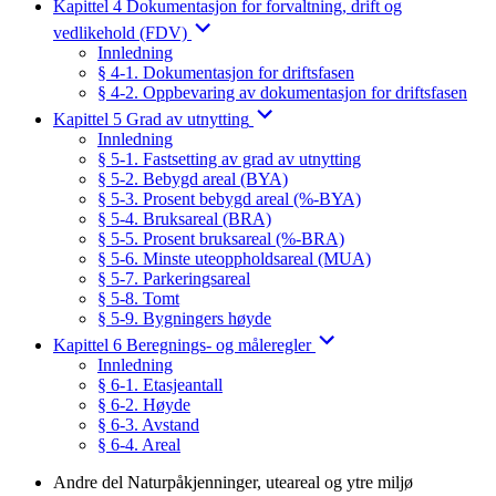
Kapittel 4 Dokumentasjon for forvaltning, drift og
vedlikehold (FDV)
Innledning
§ 4-1. Dokumentasjon for driftsfasen
§ 4-2. Oppbevaring av dokumentasjon for driftsfasen
Kapittel 5 Grad av utnytting
Innledning
§ 5-1. Fastsetting av grad av utnytting
§ 5-2. Bebygd areal (BYA)
§ 5-3. Prosent bebygd areal (%-BYA)
§ 5-4. Bruksareal (BRA)
§ 5-5. Prosent bruksareal (%-BRA)
§ 5-6. Minste uteoppholdsareal (MUA)
§ 5-7. Parkeringsareal
§ 5-8. Tomt
§ 5-9. Bygningers høyde
Kapittel 6 Beregnings- og måleregler
Innledning
§ 6-1. Etasjeantall
§ 6-2. Høyde
§ 6-3. Avstand
§ 6-4. Areal
Andre del Naturpåkjenninger, uteareal og ytre miljø