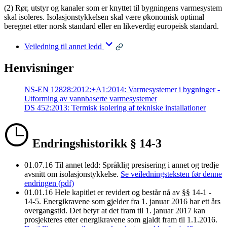
(2) Rør, utstyr og kanaler som er knyttet til bygningens varmesystem
skal isoleres. Isolasjonstykkelsen skal være økonomisk optimal
beregnet etter norsk standard eller en likeverdig europeisk standard.
Veiledning til annet ledd
Henvisninger
NS-EN 12828:2012:+A1:2014: Varmesystemer i bygninger -
Utforming av vannbaserte varmesystemer
DS 452:2013: Termisk isolering af tekniske installationer
Endringshistorikk § 14-3
01.07.16
Til annet ledd: Språklig presisering i annet og tredje
avsnitt om isolasjonstykkelse.
Se veiledningsteksten før denne
endringen (pdf)
01.01.16
Hele kapitlet er revidert og består nå av §§ 14-1 -
14-5. Energikravene som gjelder fra 1. januar 2016 har ett års
overgangstid. Det betyr at det fram til 1. januar 2017 kan
prosjekteres etter energikravene som gjaldt fram til 1.1.2016.