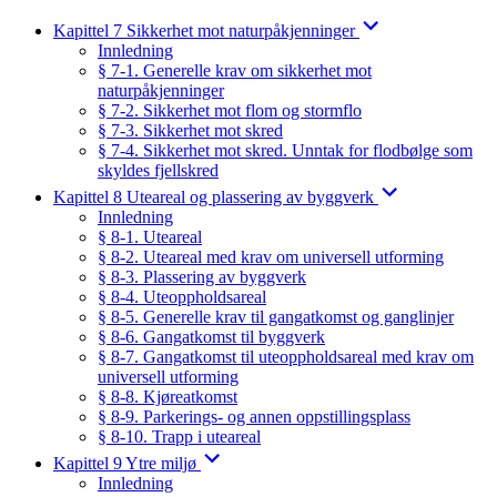
Kapittel 7 Sikkerhet mot naturpåkjenninger
Innledning
§ 7-1. Generelle krav om sikkerhet mot
naturpåkjenninger
§ 7-2. Sikkerhet mot flom og stormflo
§ 7-3. Sikkerhet mot skred
§ 7-4. Sikkerhet mot skred. Unntak for flodbølge som
skyldes fjellskred
Kapittel 8 Uteareal og plassering av byggverk
Innledning
§ 8-1. Uteareal
§ 8-2. Uteareal med krav om universell utforming
§ 8-3. Plassering av byggverk
§ 8-4. Uteoppholdsareal
§ 8-5. Generelle krav til gangatkomst og ganglinjer
§ 8-6. Gangatkomst til byggverk
§ 8-7. Gangatkomst til uteoppholdsareal med krav om
universell utforming
§ 8-8. Kjøreatkomst
§ 8-9. Parkerings- og annen oppstillingsplass
§ 8-10. Trapp i uteareal
Kapittel 9 Ytre miljø
Innledning