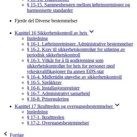
§ 15-15. Sammenhengen mellom løfteinnretninger og
harmoniserte standarder
Fjerde del Diverse bestemmelser
Kapittel 16 Sikkerhetskontroll av heis
Innledning
§ 16-1. Løfteinnretninger. Administrative bestemmelser
§ 16-2. Krav til sikkerhetskontrollør for utføring av
periodisk sikkerhetskontroll
§ 16-3. Vilkår for å få godkjenning som
sikkerhetskontrollør for heis for personer med
yrkeskvalifikasjoner fra annen EØS-stat
§ 16-4. Midlertidig utøvelse av sikkerhetskontroll
§ 16-5. Språkkrav
§ 16-6. Installasjonsregister
§ 16-7. Administrativt samarbeid
§ 16-8. Prisregulering
Kapittel 17 Ikrafttreden og overgangsbestemmelser
Innledning
§ 17-1. Ikrafttreden
§ 17-2. Overgangsbestemmelser
Forrige