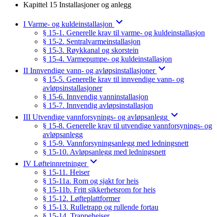
Kapittel 15 Installasjoner og anlegg
I Varme- og kuldeinstallasjon
§ 15-1. Generelle krav til varme- og kuldeinstallasjon
§ 15-2. Sentralvarmeinstallasjon
§ 15-3. Røykkanal og skorstein
§ 15-4. Varmepumpe- og kuldeinstallasjon
II Innvendige vann- og avløpsinstallasjoner
§ 15-5. Generelle krav til innvendige vann- og
avløpsinstallasjoner
§ 15-6. Innvendig vanninstallasjon
§ 15-7. Innvendig avløpsinstallasjon
III Utvendige vannforsynings- og avløpsanlegg
§ 15-8. Generelle krav til utvendige vannforsynings- og
avløpsanlegg
§ 15-9. Vannforsyningsanlegg med ledningsnett
§ 15-10. Avløpsanlegg med ledningsnett
IV Løfteinnretninger
§ 15-11. Heiser
§ 15-11a. Rom og sjakt for heis
§ 15-11b. Fritt sikkerhetsrom for heis
§ 15-12. Løfteplattformer
§ 15-13. Rulletrapp og rullende fortau
§ 15-14. Trappeheiser