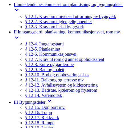
I Innledende bestemmelser om planløsning og bygningsdeler
§ 12-1. Krav om universell utforming av byggverk
§ 12-2. Krav om tilgjengelig boenhet
§ 12-3. Krav om heis i byggverk
II Inngangsparti, planløsning, kommunikasjonsvei, rom mv.
§ 12-4. Inngangsparti
§ 12-5. Planløsning
§ 12-6. Kommunikasjonsvei
§ 12-7. Krav til rom og annet oppholdsareal
§ 12-8. Entre og garderobe
§ 12-9. Bad og toalett
§ 12-10. Bod og oppbevaringsplass
§ 12-11. Balkong og terrasse mv.
§ 12-12. Avfallssystem og kildesortering
§ 12-13. Badstue, kjølerom og fryserom
§ 12-14. Varemottak
III Bygningsdeler
§ 12-15. Dør, port mv.
§ 12-16. Trapp
§ 12-17. Rekkverk
§ 12-18. Rampe
§ 12-19. Leider