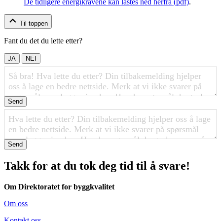
De tidligere energikravene kan lastes ned herfra (pdf)
.
Til toppen
Fant du det du lette etter?
JA
NEI
Send
Send
Takk for at du tok deg tid til å svare!
Om Direktoratet for byggkvalitet
Om oss
Kontakt oss