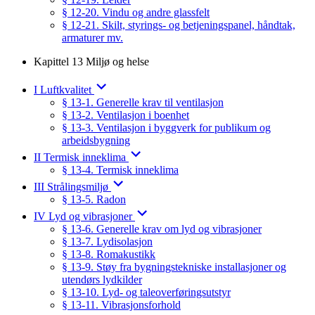
§ 12-20. Vindu og andre glassfelt
§ 12-21. Skilt, styrings- og betjeningspanel, håndtak,
armaturer mv.
Kapittel 13 Miljø og helse
I Luftkvalitet
§ 13-1. Generelle krav til ventilasjon
§ 13-2. Ventilasjon i boenhet
§ 13-3. Ventilasjon i byggverk for publikum og
arbeidsbygning
II Termisk inneklima
§ 13-4. Termisk inneklima
III Strålingsmiljø
§ 13-5. Radon
IV Lyd og vibrasjoner
§ 13-6. Generelle krav om lyd og vibrasjoner
§ 13-7. Lydisolasjon
§ 13-8. Romakustikk
§ 13-9. Støy fra bygningstekniske installasjoner og
utendørs lydkilder
§ 13-10. Lyd- og taleoverføringsutstyr
§ 13-11. Vibrasjonsforhold