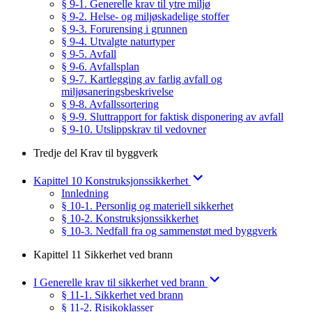
§ 9-1. Generelle krav til ytre miljø
§ 9-2. Helse- og miljøskadelige stoffer
§ 9-3. Forurensing i grunnen
§ 9-4. Utvalgte naturtyper
§ 9-5. Avfall
§ 9-6. Avfallsplan
§ 9-7. Kartlegging av farlig avfall og
miljøsaneringsbeskrivelse
§ 9-8. Avfallssortering
§ 9-9. Sluttrapport for faktisk disponering av avfall
§ 9-10. Utslippskrav til vedovner
Tredje del Krav til byggverk
Kapittel 10 Konstruksjonssikkerhet
Innledning
§ 10-1. Personlig og materiell sikkerhet
§ 10-2. Konstruksjonssikkerhet
§ 10-3. Nedfall fra og sammenstøt med byggverk
Kapittel 11 Sikkerhet ved brann
I Generelle krav til sikkerhet ved brann
§ 11-1. Sikkerhet ved brann
§ 11-2. Risikoklasser