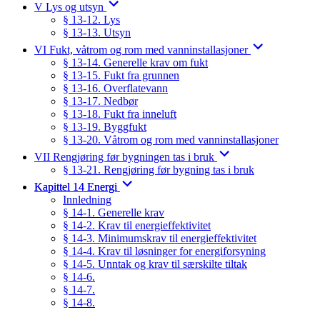
V Lys og utsyn
§ 13-12. Lys
§ 13-13. Utsyn
VI Fukt, våtrom og rom med vanninstallasjoner
§ 13-14. Generelle krav om fukt
§ 13-15. Fukt fra grunnen
§ 13-16. Overflatevann
§ 13-17. Nedbør
§ 13-18. Fukt fra inneluft
§ 13-19. Byggfukt
§ 13-20. Våtrom og rom med vanninstallasjoner
VII Rengjøring før bygningen tas i bruk
§ 13-21. Rengjøring før bygning tas i bruk
Kapittel 14 Energi
Innledning
§ 14-1. Generelle krav
§ 14-2. Krav til energieffektivitet
§ 14-3. Minimumskrav til energieffektivitet
§ 14-4. Krav til løsninger for energiforsyning
§ 14-5. Unntak og krav til særskilte tiltak
§ 14-6.
§ 14-7.
§ 14-8.