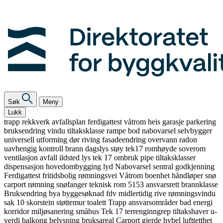
Søk
Meny
Lukk
trapp
rekkverk
avfallsplan
ferdigattest
våtrom
heis
garasje
parkering
bruksendring
vindu
tiltaksklasse
rampe
bod
nabovarsel
selvbygger
universell utforming
dør
riving
fasadeendring
overvann
radon
uavhengig kontroll
brann
dagslys
støy
tek17
romhøyde
soverom
ventilasjon
avfall
ildsted
lys
tek 17
ombruk
pipe
tiltaksklasser
dispensasjon
hovedombygging
lyd
Nabovarsel
sentral godkjenning
Ferdigattest
fritidsbolig
rømningsvei
Våtrom
boenhet
håndløper
snø
carport
rømning
snøfanger
teknisk rom
5153
ansvarsrett
brannklasse
Bruksendring
bya
byggesøknad
fdv
midlertidig
rive
rømningsvindu
sak 10
skorstein
støttemur
toalett
Trapp
ansvarsområder
bad
energi
korridor
miljøsanering
småhus
Tek 17
terrenginngrep
tiltakshaver
u-
verdi
balkong
belysning
bruksareal
Carport
gjerde
hybel
lufttetthet