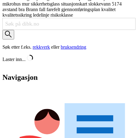
mikrohus
mur
sikkerhetsglass
situasjonskart
slokkevann
5174
avstand
bra
Brann
fall
farefelt
gjennomføringsplan
kvalitet
kvalitetssikring
ledelinje
risikoklasse
Søk etter f.eks.
rekkverk
eller
bruksendring
Laster inn...
Navigasjon