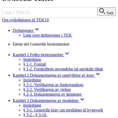
Søk
Søk
Om veiledningen til TEK10
Definisjoner
Liste over definisjoner i TEK
Første del Generelle bestemmelser
Kapittel 1 Felles bestemmelser
Innledning
§ 1-1. Formål
§ 1-2. Forskriftens anvendelse på særskilte tiltak
Kapittel 2 Dokumentasjon av oppfyllelse av krav
Innledning
§ 2-1. Verifikasjon av funksjonskrav
§ 2-2. Verifikasjon av ytelser
§ 2-3. Dokumentasjon av løsninger
Kapittel 3 Dokumentasjon av produkter
Innledning
§ 3-1. Generelle krav om produkter til byggverk
§ 3-2 - § 3-16.