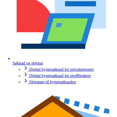
Søknad og skjema
Digital byggesøknad for privatpersoner
Digital byggesøknad for proffbrukere
Skjemaer til byggesøknaden