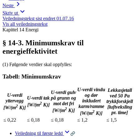
Neste
Skriv ut
Veiledningstekst sist endret 01.07.16
Vis all veiledningstekst
Kapittel 14 Energi
§ 14-3. Minimumskrav til
energieffektivitet
(1) Følgende verdier skal oppfylles:
Tabell: Minimumskrav
U-verdi vindu
Lekkasjetall
U-verdi gulv
U-verdi
og dør
ved 50 Pa
U-verdi tak
på grunn og
yttervegg
inkludert
trykkforskjell
2
mot det fri
[W/(m
K)]
2
karm/ramme
[luftveksling
[W/(m
K)]
2
[W/(m
K)]
2
pr. time]
[W/(m
K)]
≤ 0,22
≤ 0,18
≤ 0,18
≤ 1,2
≤ 1,5
Veiledning til første ledd