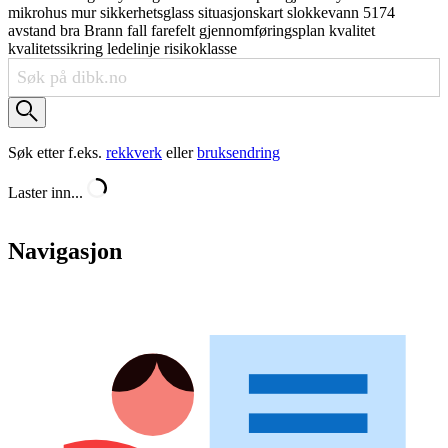
mikrohus
mur
sikkerhetsglass
situasjonskart
slokkevann
5174
avstand
bra
Brann
fall
farefelt
gjennomføringsplan
kvalitet
kvalitetssikring
ledelinje
risikoklasse
Søk etter f.eks.
rekkverk
eller
bruksendring
Laster inn...
Navigasjon