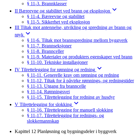
§ 11-3. Brannklasser
II Bæreevne og stabilitet ved brann og eksplosjon
§ 11-4. Bæreevne og stabilitet
§ 11-5. Sikkerhet ved eksplosjon
III Tiltak mot antennelse, utvikling og spredning av brann og
røyk
§ 11-6. Tiltak mot brannspredning mellom byggverk
§ 11-7. Brannseksjoner
§ 11-8. Brannceller
§ 11-9. Materialer og produkters egenskaper ved brann
§ 11-10. Tekniske installasjoner
IV Tilrettelegging for rømning og redning
§ 11-11. Generelle krav om rømning og redning
§ 11-12. Tiltak for å påvirke rømnings- og redningstider
§ 11-13. Utgang fra branncelle
§ 11-14. Rømningsvei
§ 11-15. Tilrettelegging for redning av husdyr
V Tilrettelegging for slokking
§ 11-16. Tilrettelegging for manuell slokking
§ 11-17. Tilrettelegging for rednings- og
slokkemannskap
Kapittel 12 Planløsning og bygningsdeler i byggverk