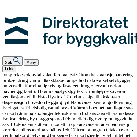
Søk
Meny
Lukk
trapp
rekkverk
avfallsplan
ferdigattest
våtrom
heis
garasje
parkering
bruksendring
vindu
tiltaksklasse
rampe
bod
nabovarsel
selvbygger
universell utforming
dør
riving
fasadeendring
overvann
radon
uavhengig kontroll
brann
dagslys
støy
tek17
romhøyde
soverom
ventilasjon
avfall
ildsted
lys
tek 17
ombruk
pipe
tiltaksklasser
dispensasjon
hovedombygging
lyd
Nabovarsel
sentral godkjenning
Ferdigattest
fritidsbolig
rømningsvei
Våtrom
boenhet
håndløper
snø
carport
rømning
snøfanger
teknisk rom
5153
ansvarsrett
brannklasse
Bruksendring
bya
byggesøknad
fdv
midlertidig
rive
rømningsvindu
sak 10
skorstein
støttemur
toalett
Trapp
ansvarsområder
bad
energi
korridor
miljøsanering
småhus
Tek 17
terrenginngrep
tiltakshaver
u-
verdi
balkong
belysning
bruksareal
Carport
gjerde
hybel
lufttetthet