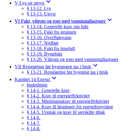
V Lys og utsyn
§ 13-12. Lys
§ 13-13. Utsyn
VI Fukt, våtrom og rom med vanninstallasjoner
§ 13-14. Generelle krav om fukt
§ 13-15. Fukt fra grunnen
§ 13-16. Overflatevann
§ 13-17. Nedbør
§ 13-18. Fukt fra inneluft
§ 13-19. Byggfukt
§ 13-20. Våtrom og rom med vanninstallasjoner
VII Rengjøring før bygningen tas i bruk
§ 13-21. Rengjøring før bygning tas i bruk
Kapittel 14 Energi
Innledning
§ 14-1. Generelle krav
§ 14-2. Krav til energieffektivitet
§ 14-3. Minimumskrav til energieffektivitet
§ 14-4. Krav til løsninger for energiforsyning
§ 14-5. Unntak og krav til særskilte tiltak
§ 14-6.
§ 14-7.
§ 14-8.