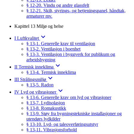
§ 12-20. Vindu og andre glassfelt
§ 12-21. Skilt, styrings- og betjeningspanel, håndtak,
armaturer mv.
Kapittel 13 Miljø og helse
I Luftkvalitet
§ 13-1. Generelle krav til ventilasjon
§ 13-2. Ventilasjon i boenhet
§ 13-3. Ventilasjon i byggverk for publikum og
arbeidsbygning
II Termisk inneklima
§ 13-4. Termisk inneklima
III Strålingsmiljø
§ 13-5. Radon
IV Lyd og vibrasjoner
§ 13-6. Generelle krav om lyd og vibrasjoner
§ 13-7. Lydisolasjon
§ 13-8. Romakustikk
§ 13-9. Støy fra bygningstekniske installasjoner og
utendørs lydkilder
§ 13-10. Lyd- og taleoverføringsutstyr
§ 13-11. Vibrasjonsforhold