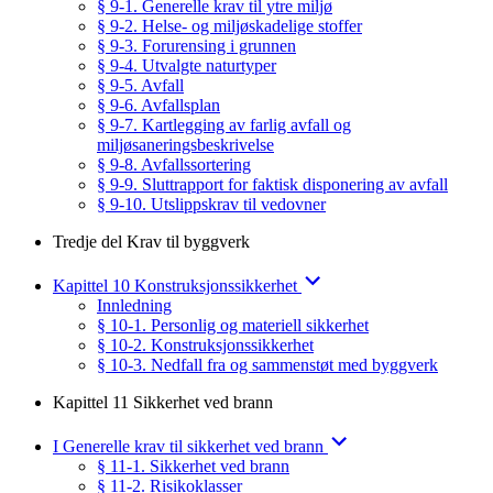
§ 9-1. Generelle krav til ytre miljø
§ 9-2. Helse- og miljøskadelige stoffer
§ 9-3. Forurensing i grunnen
§ 9-4. Utvalgte naturtyper
§ 9-5. Avfall
§ 9-6. Avfallsplan
§ 9-7. Kartlegging av farlig avfall og
miljøsaneringsbeskrivelse
§ 9-8. Avfallssortering
§ 9-9. Sluttrapport for faktisk disponering av avfall
§ 9-10. Utslippskrav til vedovner
Tredje del Krav til byggverk
Kapittel 10 Konstruksjonssikkerhet
Innledning
§ 10-1. Personlig og materiell sikkerhet
§ 10-2. Konstruksjonssikkerhet
§ 10-3. Nedfall fra og sammenstøt med byggverk
Kapittel 11 Sikkerhet ved brann
I Generelle krav til sikkerhet ved brann
§ 11-1. Sikkerhet ved brann
§ 11-2. Risikoklasser