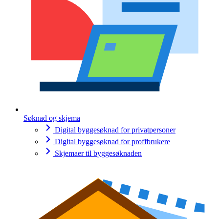
Søknad og skjema
Digital byggesøknad for privatpersoner
Digital byggesøknad for proffbrukere
Skjemaer til byggesøknaden