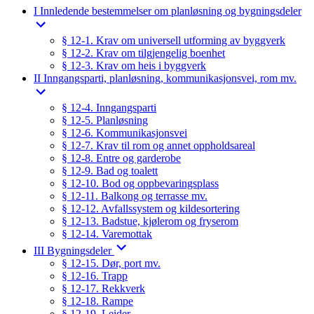
I Innledende bestemmelser om planløsning og bygningsdeler
§ 12-1. Krav om universell utforming av byggverk
§ 12-2. Krav om tilgjengelig boenhet
§ 12-3. Krav om heis i byggverk
II Inngangsparti, planløsning, kommunikasjonsvei, rom mv.
§ 12-4. Inngangsparti
§ 12-5. Planløsning
§ 12-6. Kommunikasjonsvei
§ 12-7. Krav til rom og annet oppholdsareal
§ 12-8. Entre og garderobe
§ 12-9. Bad og toalett
§ 12-10. Bod og oppbevaringsplass
§ 12-11. Balkong og terrasse mv.
§ 12-12. Avfallssystem og kildesortering
§ 12-13. Badstue, kjølerom og fryserom
§ 12-14. Varemottak
III Bygningsdeler
§ 12-15. Dør, port mv.
§ 12-16. Trapp
§ 12-17. Rekkverk
§ 12-18. Rampe
§ 12-19. Leider