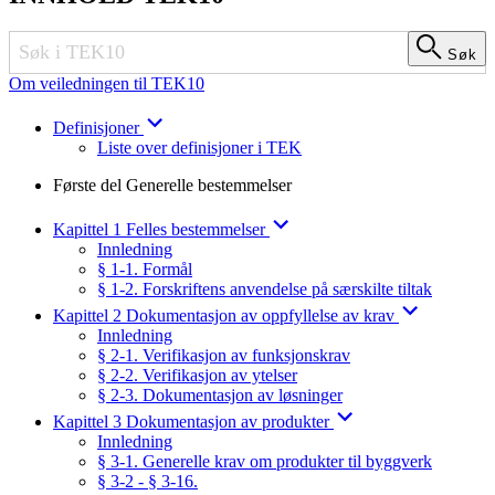
Søk
Søk
Om veiledningen til TEK10
Definisjoner
Liste over definisjoner i TEK
Første del Generelle bestemmelser
Kapittel 1 Felles bestemmelser
Innledning
§ 1-1. Formål
§ 1-2. Forskriftens anvendelse på særskilte tiltak
Kapittel 2 Dokumentasjon av oppfyllelse av krav
Innledning
§ 2-1. Verifikasjon av funksjonskrav
§ 2-2. Verifikasjon av ytelser
§ 2-3. Dokumentasjon av løsninger
Kapittel 3 Dokumentasjon av produkter
Innledning
§ 3-1. Generelle krav om produkter til byggverk
§ 3-2 - § 3-16.