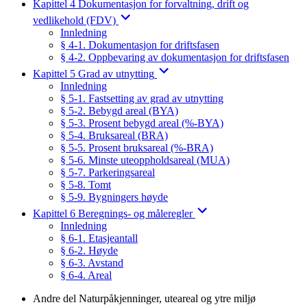
Kapittel 4 Dokumentasjon for forvaltning, drift og
vedlikehold (FDV)
Innledning
§ 4-1. Dokumentasjon for driftsfasen
§ 4-2. Oppbevaring av dokumentasjon for driftsfasen
Kapittel 5 Grad av utnytting
Innledning
§ 5-1. Fastsetting av grad av utnytting
§ 5-2. Bebygd areal (BYA)
§ 5-3. Prosent bebygd areal (%-BYA)
§ 5-4. Bruksareal (BRA)
§ 5-5. Prosent bruksareal (%-BRA)
§ 5-6. Minste uteoppholdsareal (MUA)
§ 5-7. Parkeringsareal
§ 5-8. Tomt
§ 5-9. Bygningers høyde
Kapittel 6 Beregnings- og måleregler
Innledning
§ 6-1. Etasjeantall
§ 6-2. Høyde
§ 6-3. Avstand
§ 6-4. Areal
Andre del Naturpåkjenninger, uteareal og ytre miljø