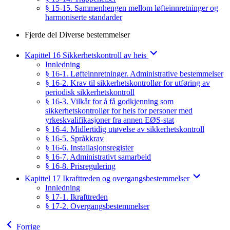
§ 15-15. Sammenhengen mellom løfteinnretninger og
harmoniserte standarder
Fjerde del Diverse bestemmelser
Kapittel 16 Sikkerhetskontroll av heis
Innledning
§ 16-1. Løfteinnretninger. Administrative bestemmelser
§ 16-2. Krav til sikkerhetskontrollør for utføring av
periodisk sikkerhetskontroll
§ 16-3. Vilkår for å få godkjenning som
sikkerhetskontrollør for heis for personer med
yrkeskvalifikasjoner fra annen EØS-stat
§ 16-4. Midlertidig utøvelse av sikkerhetskontroll
§ 16-5. Språkkrav
§ 16-6. Installasjonsregister
§ 16-7. Administrativt samarbeid
§ 16-8. Prisregulering
Kapittel 17 Ikrafttreden og overgangsbestemmelser
Innledning
§ 17-1. Ikrafttreden
§ 17-2. Overgangsbestemmelser
Forrige