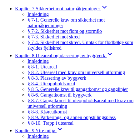
Kapittel 7 Sikkerhet mot naturpåkjenninger
Innledning
§ 7-1. Generelle krav om sikkerhet mot
naturpåkjenninger
§ 7-2. Sikkerhet mot flom og stormflo
§ 7-3. Sikkerhet mot skred
§ 7-4. Sikkerhet mot skred. Unntak for flodbølge som
skyldes fjellskred
Kapittel 8 Uteareal og plassering av byggverk
Innledning
§ 8-1. Uteareal
§ 8-2. Uteareal med krav om universell utforming
§ 8-3. Plassering av byggverk
§ 8-4. Uteoppholdsareal
§ 8-5. Generelle krav til gangatkomst og ganglinjer
§ 8-6. Gangatkomst til byggverk
§ 8-7. Gangatkomst til uteoppholdsareal med krav om
universell utforming
§ 8-8. Kjøreatkomst
§ 8-9. Parkerings- og annen oppstillingsplass
§ 8-10. Trapp i uteareal
Kapittel 9 Ytre miljø
Innledning