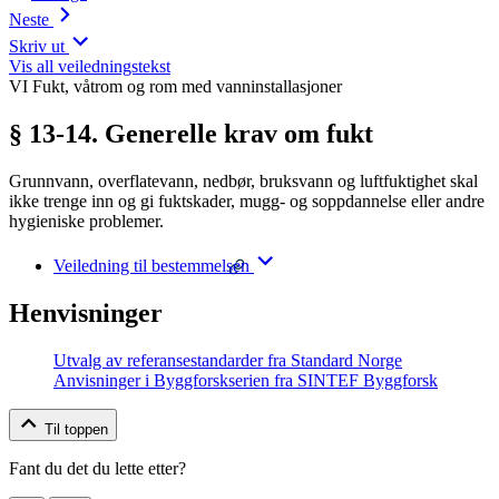
Neste
Skriv ut
Vis all veiledningstekst
VI Fukt, våtrom og rom med vanninstallasjoner
§ 13-14. Generelle krav om fukt
Grunnvann, overflatevann, nedbør, bruksvann og luftfuktighet skal
ikke trenge inn og gi fuktskader, mugg- og soppdannelse eller andre
hygieniske problemer.
Veiledning til bestemmelsen
Henvisninger
Utvalg av referansestandarder fra Standard Norge
Anvisninger i Byggforskserien fra SINTEF Byggforsk
Til toppen
Fant du det du lette etter?