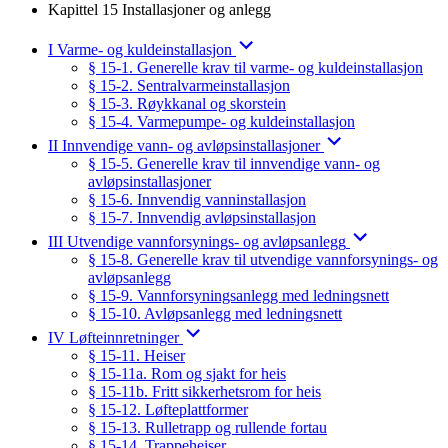
Kapittel 15 Installasjoner og anlegg
I Varme- og kuldeinstallasjon
§ 15-1. Generelle krav til varme- og kuldeinstallasjon
§ 15-2. Sentralvarmeinstallasjon
§ 15-3. Røykkanal og skorstein
§ 15-4. Varmepumpe- og kuldeinstallasjon
II Innvendige vann- og avløpsinstallasjoner
§ 15-5. Generelle krav til innvendige vann- og
avløpsinstallasjoner
§ 15-6. Innvendig vanninstallasjon
§ 15-7. Innvendig avløpsinstallasjon
III Utvendige vannforsynings- og avløpsanlegg
§ 15-8. Generelle krav til utvendige vannforsynings- og
avløpsanlegg
§ 15-9. Vannforsyningsanlegg med ledningsnett
§ 15-10. Avløpsanlegg med ledningsnett
IV Løfteinnretninger
§ 15-11. Heiser
§ 15-11a. Rom og sjakt for heis
§ 15-11b. Fritt sikkerhetsrom for heis
§ 15-12. Løfteplattformer
§ 15-13. Rulletrapp og rullende fortau
§ 15-14. Trappeheiser