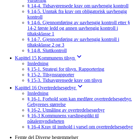
vurdering
§ 14-4. Tidsavgrensede krav om uavhengig kontroll
§ 14-5. Unntak fra krav om obligatorisk uavhengig
kontroll
§ 14-6. Gjennomføring av uavhengig kontroll etter §
14-2 første ledd og annen uavhengig kontroll i
tiltaksklasse 1
§ 14-7. Gjennomføring av uavhengig kontroll i
tiltaksklasse 2 og 3
§ 14-8. Sluttkontroll
Kapittel 15 Kommunens tilsyn
Innledning
§ 15-1. Strategi for tilsyn. Rapportering
§ 15-2. Tilsynsrapporter
§ 15-3. Tidsavgrensede krav om tilsyn
Kapittel 16 Overtredelsesgebyr
Innledning
§ 16-1. Forhold som kan medføre overtredelsesgebyr.
Gebyrenes størrelse
§ 16-2. Utmåling av overtredelsesgebyr
§ 16-3 Kommunens varslingsplikt til
påtalemyndigheten
§ 16-4 Krav til innhold i varsel om overtredelsesgebyr
Femte del Diverse bestemmelser