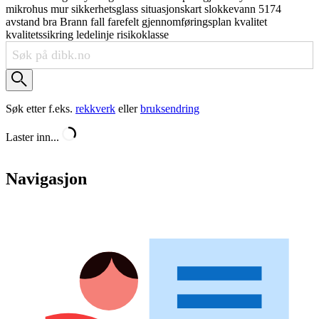
mikrohus
mur
sikkerhetsglass
situasjonskart
slokkevann
5174
avstand
bra
Brann
fall
farefelt
gjennomføringsplan
kvalitet
kvalitetssikring
ledelinje
risikoklasse
Søk etter f.eks.
rekkverk
eller
bruksendring
Laster inn...
Navigasjon