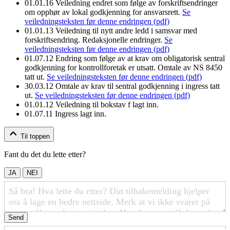
01.01.16
Veiledning endret som følge av forskriftsendringer
om opphør av lokal godkjenning for ansvarsrett.
Se
veiledningsteksten før denne endringen (pdf)
01.01.13
Veiledning til nytt andre ledd i samsvar med
forskriftsendring. Redaksjonelle endringer.
Se
veiledningsteksten før denne endringen (pdf)
01.07.12
Endring som følge av at krav om obligatorisk sentral
godkjenning for kontrollforetak er utsatt. Omtale av NS 8450
tatt ut.
Se veiledningsteksten før denne endringen (pdf)
30.03.12
Omtale av krav til sentral godkjenning i ingress tatt
ut.
Se veiledningsteksten før denne endringen (pdf)
01.01.12
Veiledning til bokstav f lagt inn.
01.07.11
Ingress lagt inn.
Til toppen
Fant du det du lette etter?
JA
NEI
Send