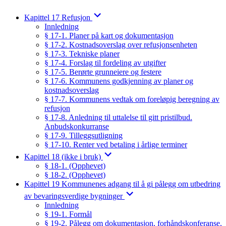
Kapittel 17 Refusjon
Innledning
§ 17-1. Planer på kart og dokumentasjon
§ 17-2. Kostnadsoverslag over refusjonsenheten
§ 17-3. Tekniske planer
§ 17-4. Forslag til fordeling av utgifter
§ 17-5. Berørte grunneiere og festere
§ 17-6. Kommunens godkjenning av planer og
kostnadsoverslag
§ 17-7. Kommunens vedtak om foreløpig beregning av
refusjon
§ 17-8. Anledning til uttalelse til gitt pristilbud.
Anbudskonkurranse
§ 17-9. Tilleggsutligning
§ 17-10. Renter ved betaling i årlige terminer
Kapittel 18 (ikke i bruk)
§ 18-1. (Opphevet)
§ 18-2. (Opphevet)
Kapittel 19 Kommunenes adgang til å gi pålegg om utbedring
av bevaringsverdige bygninger
Innledning
§ 19-1. Formål
§ 19-2. Pålegg om dokumentasjon, forhåndskonferanse,