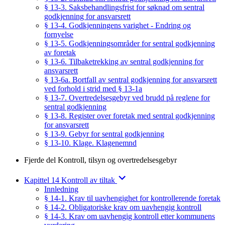
§ 13-3. Saksbehandlingsfrist for søknad om sentral
godkjenning for ansvarsrett
§ 13-4. Godkjenningens varighet - Endring og
fornyelse
§ 13-5. Godkjenningsområder for sentral godkjenning
av foretak
§ 13-6. Tilbaketrekking av sentral godkjenning for
ansvarsrett
§ 13-6a. Bortfall av sentral godkjenning for ansvarsrett
ved forhold i strid med § 13-1a
§ 13-7. Overtredelsesgebyr ved brudd på reglene for
sentral godkjenning
§ 13-8. Register over foretak med sentral godkjenning
for ansvarsrett
§ 13-9. Gebyr for sentral godkjenning
§ 13-10. Klage. Klagenemnd
Fjerde del Kontroll, tilsyn og overtredelsesgebyr
Kapittel 14 Kontroll av tiltak
Innledning
§ 14-1. Krav til uavhengighet for kontrollerende foretak
§ 14-2. Obligatoriske krav om uavhengig kontroll
§ 14-3. Krav om uavhengig kontroll etter kommunens