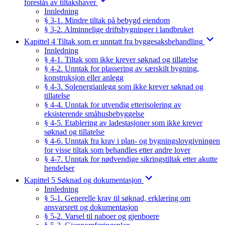
forestås av tiltakshaver
Innledning
§ 3-1. Mindre tiltak på bebygd eiendom
§ 3-2. Alminnelige driftsbygninger i landbruket
Kapittel 4 Tiltak som er unntatt fra byggesaksbehandling
Innledning
§ 4-1. Tiltak som ikke krever søknad og tillatelse
§ 4-2. Unntak for plassering av særskilt bygning,
konstruksjon eller anlegg
§ 4-3. Solenergianlegg som ikke krever søknad og
tillatelse
§ 4-4. Unntak for utvendig etterisolering av
eksisterende småhusbebyggelse
§ 4-5. Etablering av ladestasjoner som ikke krever
søknad og tillatelse
§ 4-6. Unntak fra krav i plan- og bygningslovgivningen
for visse tiltak som behandles etter andre lover
§ 4-7. Unntak for nødvendige sikringstiltak etter akutte
hendelser
Kapittel 5 Søknad og dokumentasjon
Innledning
§ 5-1. Generelle krav til søknad, erklæring om
ansvarsrett og dokumentasjon
§ 5-2. Varsel til naboer og gjenboere