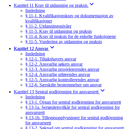
Kapittel 11 Krav til utdanning og praksis
Innledning
§ 11-1. Kvalifikasjonskrav og dokumentasjon av
kvalifikasjoner
§ 11-2. Utdanningsnivåer
§ 11-3. Krav til utdanning og praksis
§ 11-4. Krav til praksis for de enkelte funksjonene
§ 11-5. Vurdering av utdanning og praksis
Kapittel 12 Ansvar
Innledning
§ 12-1. Tiltakshavers ansvar
§ 12-2. Ansvarlig søkers ansvar
§ 12-3. Ansvarlig prosjekterendes ansvar
§ 12-4. Ansvarlig utførendes ansvar
§ 12-5. Ansvarlig kontrollerendes ansvar
§ 12-6. Særskilte bestemmelser om ansvar
Kapittel 13 Sentral godkjenning for ansvarsrett
Innledning
§ 13-1. Organ for sentral godkjenning for ansvarsrett
§ 13-1a. Seriøsitetsvilkår for sentral godkjenning for
ansvarsrett
§ 13-1b. Tilleggsopplysninger for sentral godkjenning
for ansvarsrett
§ 13-2. Søknad om sentral godkjenning for ansvarsrett