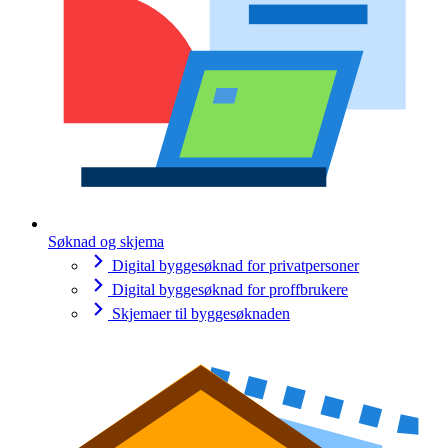
Søknad og skjema
Digital byggesøknad for privatpersoner
Digital byggesøknad for proffbrukere
Skjemaer til byggesøknaden