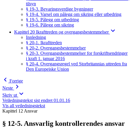
tilsyn
§ 19-3. Bevaringsverdige bygninger
§ 19-4. Varsel om pålegg om sikring eller utbedring
§ 19-5. Pålegg om utbedring
§ 19-6. Pålegg om sikring
Kapittel 20 Ikrafttreden og overgangsbestemmelser
Innledning
§ 20-1. Ikrafttreden
§ 20-2. Overgangsbestemmelser
§ 20-3. Overgangsbestemmelser for forskriftsendringer
i kraft 1. januar 2016
§ 20-4. Overgangsregel ved Storbritannias uttreden fra
Den Europeiske Union
Forrige
Neste
Skriv ut
Veiledningstekst sist endret 01.01.16
Vis all veiledningstekst
Kapittel 12 Ansvar
§ 12-5. Ansvarlig kontrollerendes ansvar