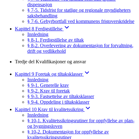
dispensasjon
§ 7-5. Tidsfrist for statlige og regionale myndigheters
saksbehandling
§ 7-6. Gebyrbortfall ved kommunens fristoverskridelse
Kapittel 8 Ferdigstillelse
Innledning
§ 8-1. Ferdigstillelse av tiltak
§ 8-2. Overlevering av dokumentasjon for forvaltning,
drift og vedlikehold
Tredje del Kvalifikasjoner og ansvar
Kapittel 9 Foretak og tiltaksklasser
Innledning
§ 9-1. Generelle krav
§ 9-2. Krav til foretak
§ 9-3. Fastsettelse av tiltaksklasser
§ 9-4. Oppdeling i tiltaksklasser
Kapittel 10 Krav til kvalitetssikring
Innledning
§ 10-1. Kvalitetssikringsrutiner for oppfyllelse av plan-
og bygningsloven
§ 10-2. Dokumentasjon for oppfyllelse av
kvalitetssikringsrutiner