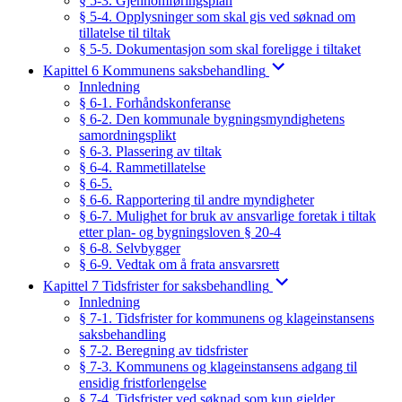
§ 5-3. Gjennomføringsplan
§ 5-4. Opplysninger som skal gis ved søknad om
tillatelse til tiltak
§ 5-5. Dokumentasjon som skal foreligge i tiltaket
Kapittel 6 Kommunens saksbehandling
Innledning
§ 6-1. Forhåndskonferanse
§ 6-2. Den kommunale bygningsmyndighetens
samordningsplikt
§ 6-3. Plassering av tiltak
§ 6-4. Rammetillatelse
§ 6-5.
§ 6-6. Rapportering til andre myndigheter
§ 6-7. Mulighet for bruk av ansvarlige foretak i tiltak
etter plan- og bygningsloven § 20-4
§ 6-8. Selvbygger
§ 6-9. Vedtak om å frata ansvarsrett
Kapittel 7 Tidsfrister for saksbehandling
Innledning
§ 7-1. Tidsfrister for kommunens og klageinstansens
saksbehandling
§ 7-2. Beregning av tidsfrister
§ 7-3. Kommunens og klageinstansens adgang til
ensidig fristforlengelse
§ 7-4. Tidsfrister ved søknad som kun gjelder