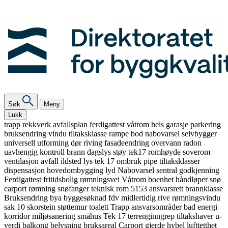
Søk
Meny
Lukk
trapp
rekkverk
avfallsplan
ferdigattest
våtrom
heis
garasje
parkering
bruksendring
vindu
tiltaksklasse
rampe
bod
nabovarsel
selvbygger
universell utforming
dør
riving
fasadeendring
overvann
radon
uavhengig kontroll
brann
dagslys
støy
tek17
romhøyde
soverom
ventilasjon
avfall
ildsted
lys
tek 17
ombruk
pipe
tiltaksklasser
dispensasjon
hovedombygging
lyd
Nabovarsel
sentral godkjenning
Ferdigattest
fritidsbolig
rømningsvei
Våtrom
boenhet
håndløper
snø
carport
rømning
snøfanger
teknisk rom
5153
ansvarsrett
brannklasse
Bruksendring
bya
byggesøknad
fdv
midlertidig
rive
rømningsvindu
sak 10
skorstein
støttemur
toalett
Trapp
ansvarsområder
bad
energi
korridor
miljøsanering
småhus
Tek 17
terrenginngrep
tiltakshaver
u-
verdi
balkong
belysning
bruksareal
Carport
gjerde
hybel
lufttetthet