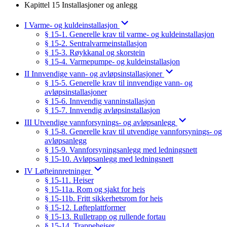
Kapittel 15 Installasjoner og anlegg
I Varme- og kuldeinstallasjon
§ 15-1. Generelle krav til varme- og kuldeinstallasjon
§ 15-2. Sentralvarmeinstallasjon
§ 15-3. Røykkanal og skorstein
§ 15-4. Varmepumpe- og kuldeinstallasjon
II Innvendige vann- og avløpsinstallasjoner
§ 15-5. Generelle krav til innvendige vann- og
avløpsinstallasjoner
§ 15-6. Innvendig vanninstallasjon
§ 15-7. Innvendig avløpsinstallasjon
III Utvendige vannforsynings- og avløpsanlegg
§ 15-8. Generelle krav til utvendige vannforsynings- og
avløpsanlegg
§ 15-9. Vannforsyningsanlegg med ledningsnett
§ 15-10. Avløpsanlegg med ledningsnett
IV Løfteinnretninger
§ 15-11. Heiser
§ 15-11a. Rom og sjakt for heis
§ 15-11b. Fritt sikkerhetsrom for heis
§ 15-12. Løfteplattformer
§ 15-13. Rulletrapp og rullende fortau
§ 15-14. Trappeheiser