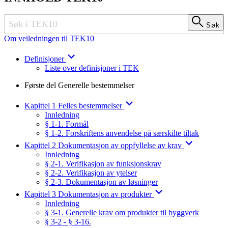
Søk
Søk
Om veiledningen til TEK10
Definisjoner
Liste over definisjoner i TEK
Første del Generelle bestemmelser
Kapittel 1 Felles bestemmelser
Innledning
§ 1-1. Formål
§ 1-2. Forskriftens anvendelse på særskilte tiltak
Kapittel 2 Dokumentasjon av oppfyllelse av krav
Innledning
§ 2-1. Verifikasjon av funksjonskrav
§ 2-2. Verifikasjon av ytelser
§ 2-3. Dokumentasjon av løsninger
Kapittel 3 Dokumentasjon av produkter
Innledning
§ 3-1. Generelle krav om produkter til byggverk
§ 3-2 - § 3-16.