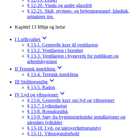
§ 12-20. Vindu og andre glassfelt
§ 12-21. Skilt, styrings- og betjeningspanel, håndtak,
armaturer mv.
Kapittel 13 Miljø og helse
I Luftkvalitet
§ 13-1. Generelle krav til ventilasjon
§ 13-2. Ventilasjon i boenhet
§ 13-3. Ventilasjon i byggverk for publikum og
arbeidsbygning
II Termisk inneklima
§ 13-4. Termisk inneklima
III Strålingsmiljø
§ 13-5. Radon
IV Lyd og vibrasjoner
§ 13-6. Generelle krav om lyd og vibrasjoner
§ 13-7. Lydisolasjon
§ 13-8. Romakustikk
§ 13-9. Støy fra bygningstekniske installasjoner og
utendørs lydkilder
§ 13-10. Lyd- og taleoverføringsutstyr
§ 13-11. Vibrasjonsforhold