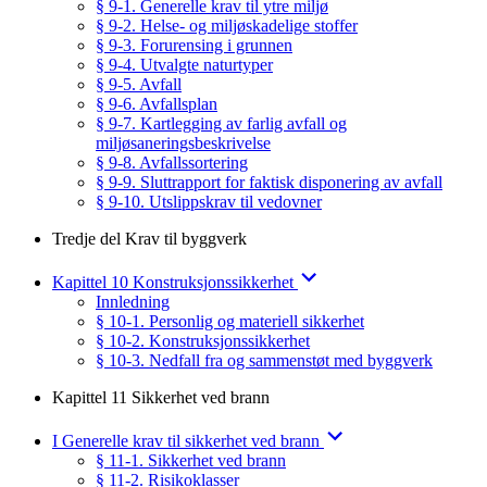
§ 9-1. Generelle krav til ytre miljø
§ 9-2. Helse- og miljøskadelige stoffer
§ 9-3. Forurensing i grunnen
§ 9-4. Utvalgte naturtyper
§ 9-5. Avfall
§ 9-6. Avfallsplan
§ 9-7. Kartlegging av farlig avfall og
miljøsaneringsbeskrivelse
§ 9-8. Avfallssortering
§ 9-9. Sluttrapport for faktisk disponering av avfall
§ 9-10. Utslippskrav til vedovner
Tredje del Krav til byggverk
Kapittel 10 Konstruksjonssikkerhet
Innledning
§ 10-1. Personlig og materiell sikkerhet
§ 10-2. Konstruksjonssikkerhet
§ 10-3. Nedfall fra og sammenstøt med byggverk
Kapittel 11 Sikkerhet ved brann
I Generelle krav til sikkerhet ved brann
§ 11-1. Sikkerhet ved brann
§ 11-2. Risikoklasser