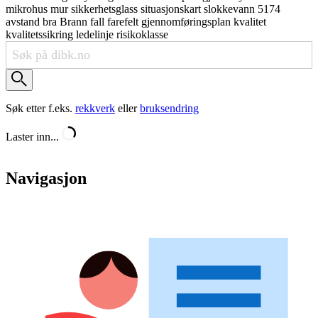
mikrohus
mur
sikkerhetsglass
situasjonskart
slokkevann
5174
avstand
bra
Brann
fall
farefelt
gjennomføringsplan
kvalitet
kvalitetssikring
ledelinje
risikoklasse
Søk etter f.eks.
rekkverk
eller
bruksendring
Laster inn...
Navigasjon