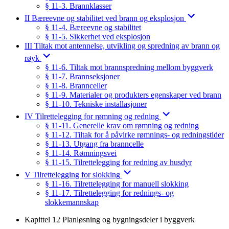
§ 11-3. Brannklasser
II Bæreevne og stabilitet ved brann og eksplosjon
§ 11-4. Bæreevne og stabilitet
§ 11-5. Sikkerhet ved eksplosjon
III Tiltak mot antennelse, utvikling og spredning av brann og
røyk
§ 11-6. Tiltak mot brannspredning mellom byggverk
§ 11-7. Brannseksjoner
§ 11-8. Brannceller
§ 11-9. Materialer og produkters egenskaper ved brann
§ 11-10. Tekniske installasjoner
IV Tilrettelegging for rømning og redning
§ 11-11. Generelle krav om rømning og redning
§ 11-12. Tiltak for å påvirke rømnings- og redningstider
§ 11-13. Utgang fra branncelle
§ 11-14. Rømningsvei
§ 11-15. Tilrettelegging for redning av husdyr
V Tilrettelegging for slokking
§ 11-16. Tilrettelegging for manuell slokking
§ 11-17. Tilrettelegging for rednings- og
slokkemannskap
Kapittel 12 Planløsning og bygningsdeler i byggverk