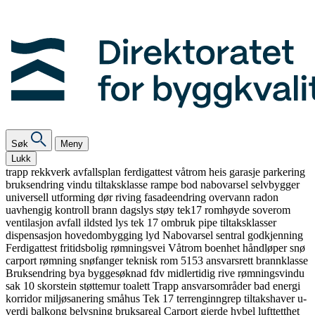
Søk
Meny
Lukk
trapp
rekkverk
avfallsplan
ferdigattest
våtrom
heis
garasje
parkering
bruksendring
vindu
tiltaksklasse
rampe
bod
nabovarsel
selvbygger
universell utforming
dør
riving
fasadeendring
overvann
radon
uavhengig kontroll
brann
dagslys
støy
tek17
romhøyde
soverom
ventilasjon
avfall
ildsted
lys
tek 17
ombruk
pipe
tiltaksklasser
dispensasjon
hovedombygging
lyd
Nabovarsel
sentral godkjenning
Ferdigattest
fritidsbolig
rømningsvei
Våtrom
boenhet
håndløper
snø
carport
rømning
snøfanger
teknisk rom
5153
ansvarsrett
brannklasse
Bruksendring
bya
byggesøknad
fdv
midlertidig
rive
rømningsvindu
sak 10
skorstein
støttemur
toalett
Trapp
ansvarsområder
bad
energi
korridor
miljøsanering
småhus
Tek 17
terrenginngrep
tiltakshaver
u-
verdi
balkong
belysning
bruksareal
Carport
gjerde
hybel
lufttetthet