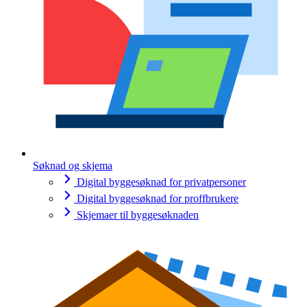
Søknad og skjema
Digital byggesøknad for privatpersoner
Digital byggesøknad for proffbrukere
Skjemaer til byggesøknaden