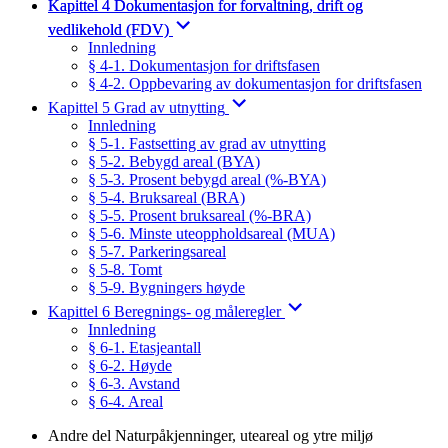
Kapittel 4 Dokumentasjon for forvaltning, drift og
vedlikehold (FDV)
Innledning
§ 4-1. Dokumentasjon for driftsfasen
§ 4-2. Oppbevaring av dokumentasjon for driftsfasen
Kapittel 5 Grad av utnytting
Innledning
§ 5-1. Fastsetting av grad av utnytting
§ 5-2. Bebygd areal (BYA)
§ 5-3. Prosent bebygd areal (%-BYA)
§ 5-4. Bruksareal (BRA)
§ 5-5. Prosent bruksareal (%-BRA)
§ 5-6. Minste uteoppholdsareal (MUA)
§ 5-7. Parkeringsareal
§ 5-8. Tomt
§ 5-9. Bygningers høyde
Kapittel 6 Beregnings- og måleregler
Innledning
§ 6-1. Etasjeantall
§ 6-2. Høyde
§ 6-3. Avstand
§ 6-4. Areal
Andre del Naturpåkjenninger, uteareal og ytre miljø