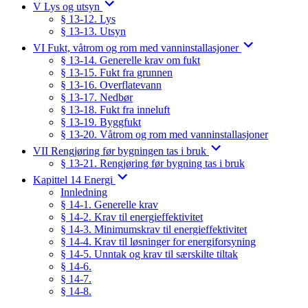
V Lys og utsyn
§ 13-12. Lys
§ 13-13. Utsyn
VI Fukt, våtrom og rom med vanninstallasjoner
§ 13-14. Generelle krav om fukt
§ 13-15. Fukt fra grunnen
§ 13-16. Overflatevann
§ 13-17. Nedbør
§ 13-18. Fukt fra inneluft
§ 13-19. Byggfukt
§ 13-20. Våtrom og rom med vanninstallasjoner
VII Rengjøring før bygningen tas i bruk
§ 13-21. Rengjøring før bygning tas i bruk
Kapittel 14 Energi
Innledning
§ 14-1. Generelle krav
§ 14-2. Krav til energieffektivitet
§ 14-3. Minimumskrav til energieffektivitet
§ 14-4. Krav til løsninger for energiforsyning
§ 14-5. Unntak og krav til særskilte tiltak
§ 14-6.
§ 14-7.
§ 14-8.