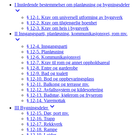
I Innledende bestemmelser om planløsning og bygningsdeler
§ 12-1. Krav om universell utforming av byggverk
§ 12-2. Krav om tilgjengelig boenhet
§ 12-3. Krav om heis i byggverk
II Inngangsparti, planløsning, kommunikasjonsvei, rom mv.
§ 12-4. Inngangsparti
§ 12-5. Planløsning
§ 12-6. Kommunikasjonsvei
§ 12-7. Krav til rom og annet oppholdsareal
§ 12-8. Entre og garderobe
§ 12-9. Bad og toalett
§ 12-10. Bod og oppbevaringsplass
§ 12-11. Balkong og terrasse mv.
§ 12-12. Avfallssystem og kildesortering
§ 12-13. Badstue, kjølerom og fryserom
§ 12-14. Varemottak
III Bygningsdeler
§ 12-15. Dør, port mv.
§ 12-16. Trapp
§ 12-17. Rekkverk
§ 12-18. Rampe
§ 12-19. Leider