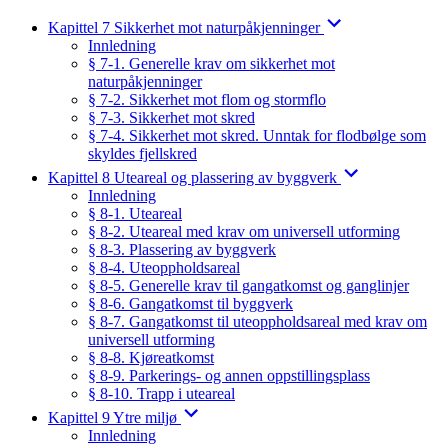
Kapittel 7 Sikkerhet mot naturpåkjenninger
Innledning
§ 7-1. Generelle krav om sikkerhet mot
naturpåkjenninger
§ 7-2. Sikkerhet mot flom og stormflo
§ 7-3. Sikkerhet mot skred
§ 7-4. Sikkerhet mot skred. Unntak for flodbølge som
skyldes fjellskred
Kapittel 8 Uteareal og plassering av byggverk
Innledning
§ 8-1. Uteareal
§ 8-2. Uteareal med krav om universell utforming
§ 8-3. Plassering av byggverk
§ 8-4. Uteoppholdsareal
§ 8-5. Generelle krav til gangatkomst og ganglinjer
§ 8-6. Gangatkomst til byggverk
§ 8-7. Gangatkomst til uteoppholdsareal med krav om
universell utforming
§ 8-8. Kjøreatkomst
§ 8-9. Parkerings- og annen oppstillingsplass
§ 8-10. Trapp i uteareal
Kapittel 9 Ytre miljø
Innledning