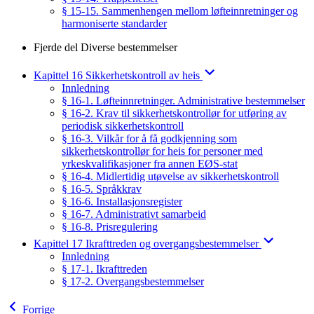
§ 15-15. Sammenhengen mellom løfteinnretninger og
harmoniserte standarder
Fjerde del Diverse bestemmelser
Kapittel 16 Sikkerhetskontroll av heis
Innledning
§ 16-1. Løfteinnretninger. Administrative bestemmelser
§ 16-2. Krav til sikkerhetskontrollør for utføring av
periodisk sikkerhetskontroll
§ 16-3. Vilkår for å få godkjenning som
sikkerhetskontrollør for heis for personer med
yrkeskvalifikasjoner fra annen EØS-stat
§ 16-4. Midlertidig utøvelse av sikkerhetskontroll
§ 16-5. Språkkrav
§ 16-6. Installasjonsregister
§ 16-7. Administrativt samarbeid
§ 16-8. Prisregulering
Kapittel 17 Ikrafttreden og overgangsbestemmelser
Innledning
§ 17-1. Ikrafttreden
§ 17-2. Overgangsbestemmelser
Forrige