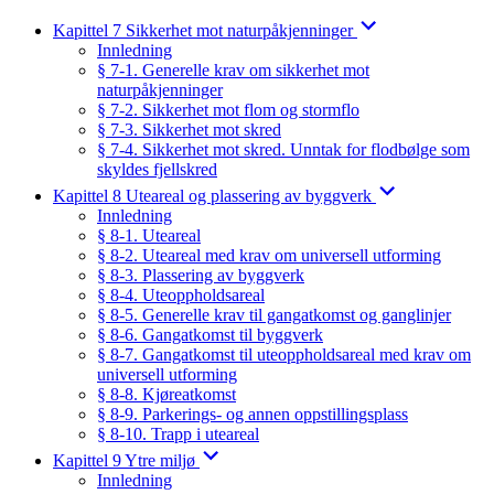
Kapittel 7 Sikkerhet mot naturpåkjenninger
Innledning
§ 7-1. Generelle krav om sikkerhet mot
naturpåkjenninger
§ 7-2. Sikkerhet mot flom og stormflo
§ 7-3. Sikkerhet mot skred
§ 7-4. Sikkerhet mot skred. Unntak for flodbølge som
skyldes fjellskred
Kapittel 8 Uteareal og plassering av byggverk
Innledning
§ 8-1. Uteareal
§ 8-2. Uteareal med krav om universell utforming
§ 8-3. Plassering av byggverk
§ 8-4. Uteoppholdsareal
§ 8-5. Generelle krav til gangatkomst og ganglinjer
§ 8-6. Gangatkomst til byggverk
§ 8-7. Gangatkomst til uteoppholdsareal med krav om
universell utforming
§ 8-8. Kjøreatkomst
§ 8-9. Parkerings- og annen oppstillingsplass
§ 8-10. Trapp i uteareal
Kapittel 9 Ytre miljø
Innledning