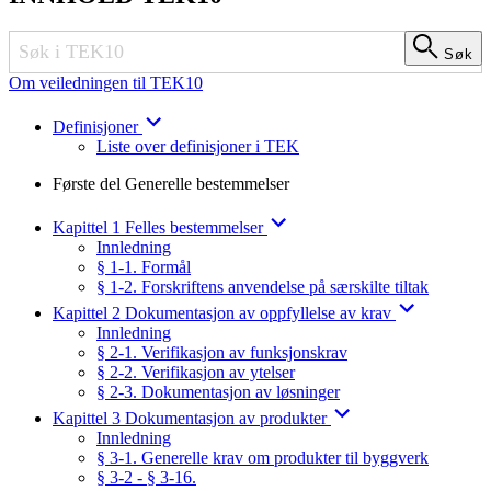
Søk
Søk
Om veiledningen til TEK10
Definisjoner
Liste over definisjoner i TEK
Første del Generelle bestemmelser
Kapittel 1 Felles bestemmelser
Innledning
§ 1-1. Formål
§ 1-2. Forskriftens anvendelse på særskilte tiltak
Kapittel 2 Dokumentasjon av oppfyllelse av krav
Innledning
§ 2-1. Verifikasjon av funksjonskrav
§ 2-2. Verifikasjon av ytelser
§ 2-3. Dokumentasjon av løsninger
Kapittel 3 Dokumentasjon av produkter
Innledning
§ 3-1. Generelle krav om produkter til byggverk
§ 3-2 - § 3-16.