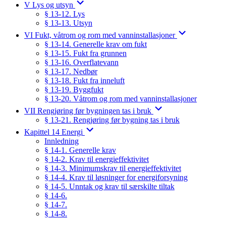
V Lys og utsyn
§ 13-12. Lys
§ 13-13. Utsyn
VI Fukt, våtrom og rom med vanninstallasjoner
§ 13-14. Generelle krav om fukt
§ 13-15. Fukt fra grunnen
§ 13-16. Overflatevann
§ 13-17. Nedbør
§ 13-18. Fukt fra inneluft
§ 13-19. Byggfukt
§ 13-20. Våtrom og rom med vanninstallasjoner
VII Rengjøring før bygningen tas i bruk
§ 13-21. Rengjøring før bygning tas i bruk
Kapittel 14 Energi
Innledning
§ 14-1. Generelle krav
§ 14-2. Krav til energieffektivitet
§ 14-3. Minimumskrav til energieffektivitet
§ 14-4. Krav til løsninger for energiforsyning
§ 14-5. Unntak og krav til særskilte tiltak
§ 14-6.
§ 14-7.
§ 14-8.