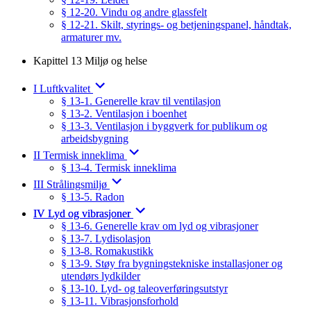
§ 12-20. Vindu og andre glassfelt
§ 12-21. Skilt, styrings- og betjeningspanel, håndtak,
armaturer mv.
Kapittel 13 Miljø og helse
I Luftkvalitet
§ 13-1. Generelle krav til ventilasjon
§ 13-2. Ventilasjon i boenhet
§ 13-3. Ventilasjon i byggverk for publikum og
arbeidsbygning
II Termisk inneklima
§ 13-4. Termisk inneklima
III Strålingsmiljø
§ 13-5. Radon
IV Lyd og vibrasjoner
§ 13-6. Generelle krav om lyd og vibrasjoner
§ 13-7. Lydisolasjon
§ 13-8. Romakustikk
§ 13-9. Støy fra bygningstekniske installasjoner og
utendørs lydkilder
§ 13-10. Lyd- og taleoverføringsutstyr
§ 13-11. Vibrasjonsforhold