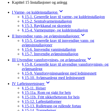
Kapittel 15 Installasjoner og anlegg
I Varme- og kuldeinstallasjon
§ 15-1. Generelle krav til varme- og kuldeinstallasjon
§ 15-2. Sentralvarmeinstallasjon
§ 15-3. Røykkanal og skorstein
§ 15-4. Varmepumpe- og kuldeinstallasjon
II Innvendige vann- og avløpsinstallasjoner
§ 15-5. Generelle krav til innvendige vann- og
avløpsinstallasjoner
§ 15-6. Innvendig vanninstallasjon
§ 15-7. Innvendig avløpsinstallasjon
III Utvendige vannforsynings- og avløpsanlegg
§ 15-8. Generelle krav til utvendige vannforsynings- og
avløpsanlegg
§ 15-9. Vannforsyningsanlegg med ledningsnett
§ 15-10. Avløpsanlegg med ledningsnett
IV Løfteinnretninger
§ 15-11. Heiser
§ 15-11a. Rom og sjakt for heis
§ 15-11b. Fritt sikkerhetsrom for heis
§ 15-12. Løfteplattformer
§ 15-13. Rulletrapp og rullende fortau
§ 15-14. Trappeheiser