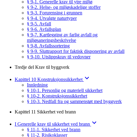
§ 9-1. Generelle krav til ytre miljø
§ 9-2. Helse- og miljøskadelige stoffer
§ 9-3. Forurensing i grunnen
§ 9-4. Utvalgte naturtyper
§ 9-5. Avfall
§ 9-6. Avfallsplan
§ 9-7. Kartlegging av farlig avfall og
miljøsaneringsbeskrivelse
§ 9-8. Avfallssortering
§ 9-9. Sluttrapport for faktisk disponering av avfall
§ 9-10. Utslippskrav til vedovner
Tredje del Krav til byggverk
Kapittel 10 Konstruksjonssikkerhet
Innledning
§ 10-1. Personlig og materiell sikkerhet
§ 10-2. Konstruksjonssikkerhet
§ 10-3. Nedfall fra og sammenstøt med byggverk
Kapittel 11 Sikkerhet ved brann
I Generelle krav til sikkerhet ved brann
§ 11-1. Sikkerhet ved brann
§ 11-2. Risikoklasser