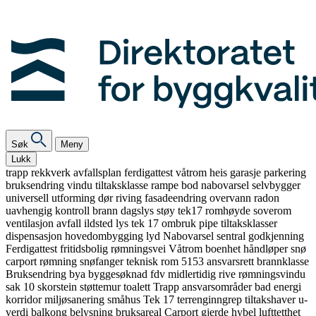
Søk
Meny
Lukk
trapp
rekkverk
avfallsplan
ferdigattest
våtrom
heis
garasje
parkering
bruksendring
vindu
tiltaksklasse
rampe
bod
nabovarsel
selvbygger
universell utforming
dør
riving
fasadeendring
overvann
radon
uavhengig kontroll
brann
dagslys
støy
tek17
romhøyde
soverom
ventilasjon
avfall
ildsted
lys
tek 17
ombruk
pipe
tiltaksklasser
dispensasjon
hovedombygging
lyd
Nabovarsel
sentral godkjenning
Ferdigattest
fritidsbolig
rømningsvei
Våtrom
boenhet
håndløper
snø
carport
rømning
snøfanger
teknisk rom
5153
ansvarsrett
brannklasse
Bruksendring
bya
byggesøknad
fdv
midlertidig
rive
rømningsvindu
sak 10
skorstein
støttemur
toalett
Trapp
ansvarsområder
bad
energi
korridor
miljøsanering
småhus
Tek 17
terrenginngrep
tiltakshaver
u-
verdi
balkong
belysning
bruksareal
Carport
gjerde
hybel
lufttetthet