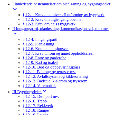
I Innledende bestemmelser om planløsning og bygningsdeler
§ 12-1. Krav om universell utforming av byggverk
§ 12-2. Krav om tilgjengelig boenhet
§ 12-3. Krav om heis i byggverk
II Inngangsparti, planløsning, kommunikasjonsvei, rom mv.
§ 12-4. Inngangsparti
§ 12-5. Planløsning
§ 12-6. Kommunikasjonsvei
§ 12-7. Krav til rom og annet oppholdsareal
§ 12-8. Entre og garderobe
§ 12-9. Bad og toalett
§ 12-10. Bod og oppbevaringsplass
§ 12-11. Balkong og terrasse mv.
§ 12-12. Avfallssystem og kildesortering
§ 12-13. Badstue, kjølerom og fryserom
§ 12-14. Varemottak
III Bygningsdeler
§ 12-15. Dør, port mv.
§ 12-16. Trapp
§ 12-17. Rekkverk
§ 12-18. Rampe
§ 12-19. Leider