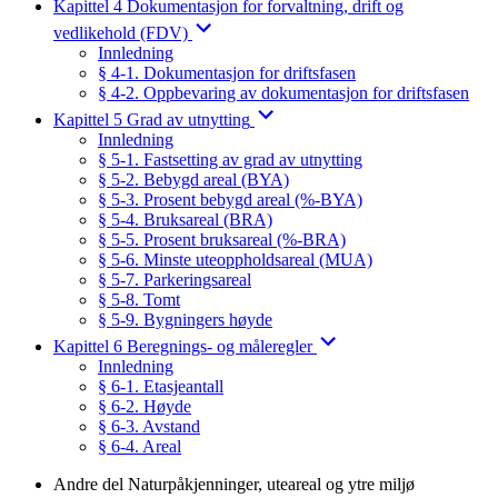
Kapittel 4 Dokumentasjon for forvaltning, drift og
vedlikehold (FDV)
Innledning
§ 4-1. Dokumentasjon for driftsfasen
§ 4-2. Oppbevaring av dokumentasjon for driftsfasen
Kapittel 5 Grad av utnytting
Innledning
§ 5-1. Fastsetting av grad av utnytting
§ 5-2. Bebygd areal (BYA)
§ 5-3. Prosent bebygd areal (%-BYA)
§ 5-4. Bruksareal (BRA)
§ 5-5. Prosent bruksareal (%-BRA)
§ 5-6. Minste uteoppholdsareal (MUA)
§ 5-7. Parkeringsareal
§ 5-8. Tomt
§ 5-9. Bygningers høyde
Kapittel 6 Beregnings- og måleregler
Innledning
§ 6-1. Etasjeantall
§ 6-2. Høyde
§ 6-3. Avstand
§ 6-4. Areal
Andre del Naturpåkjenninger, uteareal og ytre miljø