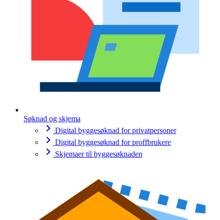
Søknad og skjema
Digital byggesøknad for privatpersoner
Digital byggesøknad for proffbrukere
Skjemaer til byggesøknaden