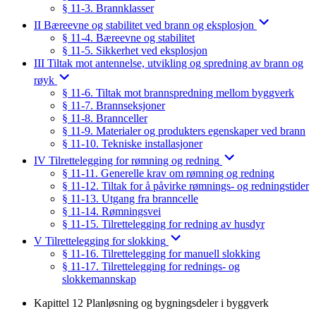
§ 11-3. Brannklasser
II Bæreevne og stabilitet ved brann og eksplosjon
§ 11-4. Bæreevne og stabilitet
§ 11-5. Sikkerhet ved eksplosjon
III Tiltak mot antennelse, utvikling og spredning av brann og
røyk
§ 11-6. Tiltak mot brannspredning mellom byggverk
§ 11-7. Brannseksjoner
§ 11-8. Brannceller
§ 11-9. Materialer og produkters egenskaper ved brann
§ 11-10. Tekniske installasjoner
IV Tilrettelegging for rømning og redning
§ 11-11. Generelle krav om rømning og redning
§ 11-12. Tiltak for å påvirke rømnings- og redningstider
§ 11-13. Utgang fra branncelle
§ 11-14. Rømningsvei
§ 11-15. Tilrettelegging for redning av husdyr
V Tilrettelegging for slokking
§ 11-16. Tilrettelegging for manuell slokking
§ 11-17. Tilrettelegging for rednings- og
slokkemannskap
Kapittel 12 Planløsning og bygningsdeler i byggverk