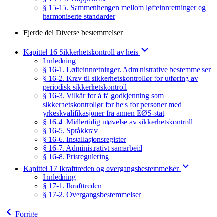
§ 15-15. Sammenhengen mellom løfteinnretninger og
harmoniserte standarder
Fjerde del Diverse bestemmelser
Kapittel 16 Sikkerhetskontroll av heis
Innledning
§ 16-1. Løfteinnretninger. Administrative bestemmelser
§ 16-2. Krav til sikkerhetskontrollør for utføring av
periodisk sikkerhetskontroll
§ 16-3. Vilkår for å få godkjenning som
sikkerhetskontrollør for heis for personer med
yrkeskvalifikasjoner fra annen EØS-stat
§ 16-4. Midlertidig utøvelse av sikkerhetskontroll
§ 16-5. Språkkrav
§ 16-6. Installasjonsregister
§ 16-7. Administrativt samarbeid
§ 16-8. Prisregulering
Kapittel 17 Ikrafttreden og overgangsbestemmelser
Innledning
§ 17-1. Ikrafttreden
§ 17-2. Overgangsbestemmelser
Forrige