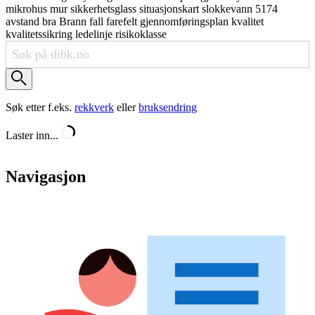
mikrohus
mur
sikkerhetsglass
situasjonskart
slokkevann
5174
avstand
bra
Brann
fall
farefelt
gjennomføringsplan
kvalitet
kvalitetssikring
ledelinje
risikoklasse
Søk etter f.eks.
rekkverk
eller
bruksendring
Laster inn...
Navigasjon