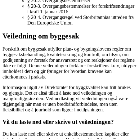
§ 20-2. Overgangsbestemmelser
§ 20-3. Overgangsbestemmelser for forskriftsendringer
i kraft 1. januar 2016
§ 20-4. Overgangsregel ved Storbritannias uttreden fra
Den Europeiske Union
Veiledning om byggesak
Forskrift om byggesak utfyller plan- og bygningslovens regler om
byggesaksbehandling, kvalitetssikring og kontroll, om tilsyn, om
godkjenning av foretak for ansvarsrett og om reaksjoner der reglene
ikke er fulgt. Denne veiledningen forklarer forskriftens krav, utdyper
innholdet i dem og gir føringer for hvordan kravene kan
etterkommes i praksis.
Informasjon utgitt av Direktoratet for byggkvalitet kan fritt brukes
og gjengis. Det er altså tillatt å laste ned veiledningen og
mangfoldiggjøre den. Ved nedlasting vil veiledningen også være
tilgjengelig når man er uten bredbåndforbindelse, men uten
fleksibilitet og à jourhold som ligger i nettløsningen.
Vil du laste ned eller skrive ut veiledningen?
Du kan laste ned eller skrive ut enkeltbestemmelser, kapitler eller