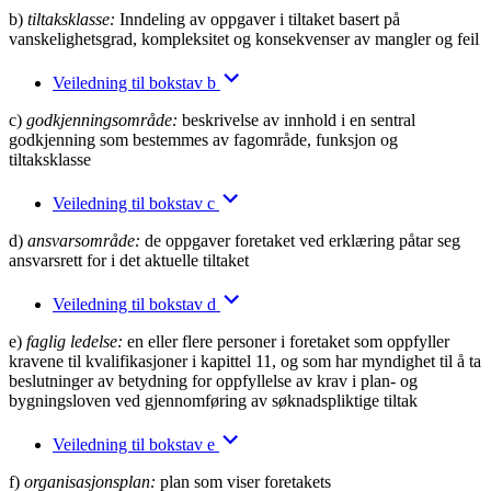
b)
tiltaksklasse:
Inndeling av oppgaver i tiltaket basert på
vanskelighetsgrad, kompleksitet og konsekvenser av mangler og feil
Veiledning til bokstav b
c)
godkjenningsområde:
beskrivelse av innhold i en sentral
godkjenning som bestemmes av fagområde, funksjon og
tiltaksklasse
Veiledning til bokstav c
d)
ansvarsområde:
de oppgaver foretaket ved erklæring påtar seg
ansvarsrett for i det aktuelle tiltaket
Veiledning til bokstav d
e)
faglig ledelse:
en eller flere personer i foretaket som oppfyller
kravene til kvalifikasjoner i kapittel 11, og som har myndighet til å ta
beslutninger av betydning for oppfyllelse av krav i plan- og
bygningsloven ved gjennomføring av søknadspliktige tiltak
Veiledning til bokstav e
f)
organisasjonsplan:
plan som viser foretakets