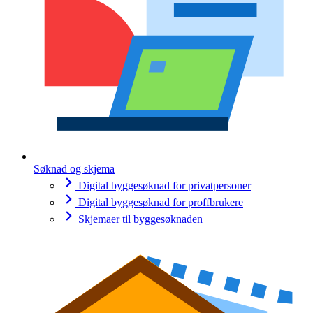
Søknad og skjema
Digital byggesøknad for privatpersoner
Digital byggesøknad for proffbrukere
Skjemaer til byggesøknaden