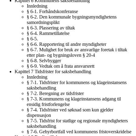
Kapittel 6 Kommunens saksbehandling
Innledning
§ 6-1. Forhåndskonferanse
§ 6-2. Den kommunale bygningsmyndighetens
samordningsplikt
§ 6-3. Plassering av tiltak
§ 6-4. Rammetillatelse
§ 6-5.
§ 6-6. Rapportering til andre myndigheter
§ 6-7. Mulighet for bruk av ansvarlige foretak i tiltak
etter plan- og bygningsloven § 20-4
§ 6-8. Selvbygger
§ 6-9. Vedtak om å frata ansvarsrett
Kapittel 7 Tidsfrister for saksbehandling
Innledning
§ 7-1. Tidsfrister for kommunens og klageinstansens
saksbehandling
§ 7-2. Beregning av tidsfrister
§ 7-3. Kommunens og klageinstansens adgang til
ensidig fristforlengelse
§ 7-4. Tidsfrister ved søknad som kun gjelder
dispensasjon
§ 7-5. Tidsfrist for statlige og regionale myndigheters
saksbehandling
§ 7-6. Gebyrbortfall ved kommunens fristoverskridelse