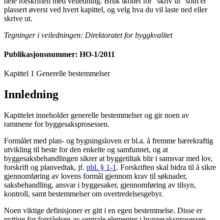
hele forskriften med veiledning. Bruk ikonet for "skriv ut" som er
plassert øverst ved hvert kapittel, og velg hva du vil laste ned eller
skrive ut.
Tegninger i veiledningen: Direktoratet for byggkvalitet
Publikasjonsnummer: HO-1/2011
Kapittel 1 Generelle bestemmelser
Innledning
Kapittelet inneholder generelle bestemmelser og gir noen av
rammene for byggesaksprosessen
.
Formålet med plan- og bygningsloven er bl.a. å fremme bærekraftig
utvikling til beste for den enkelte og samfunnet, og at
byggesaksbehandlingen sikrer at byggetiltak blir i samsvar med lov,
forskrift og planvedtak, jf.
pbl. § 1-1
. Forskriften skal bidra til å sikre
gjennomføring av lovens formål gjennom krav til søknader,
saksbehandling, ansvar i byggesaker, gjennomføring av tilsyn,
kontroll, samt bestemmelser om overtredelsesgebyr.
Noen viktige definisjoner er gitt i en egen bestemmelse. Disse er
nyttige for forståelsen av sentrale elementer i byggesaksprosessen,