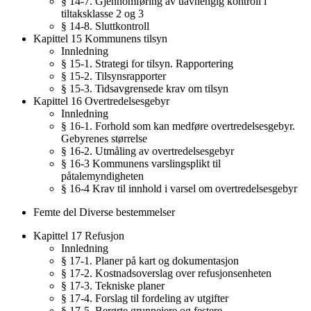
§ 14-7. Gjennomføring av uavhengig kontroll i
tiltaksklasse 2 og 3
§ 14-8. Sluttkontroll
Kapittel 15 Kommunens tilsyn
Innledning
§ 15-1. Strategi for tilsyn. Rapportering
§ 15-2. Tilsynsrapporter
§ 15-3. Tidsavgrensede krav om tilsyn
Kapittel 16 Overtredelsesgebyr
Innledning
§ 16-1. Forhold som kan medføre overtredelsesgebyr.
Gebyrenes størrelse
§ 16-2. Utmåling av overtredelsesgebyr
§ 16-3 Kommunens varslingsplikt til
påtalemyndigheten
§ 16-4 Krav til innhold i varsel om overtredelsesgebyr
Femte del Diverse bestemmelser
Kapittel 17 Refusjon
Innledning
§ 17-1. Planer på kart og dokumentasjon
§ 17-2. Kostnadsoverslag over refusjonsenheten
§ 17-3. Tekniske planer
§ 17-4. Forslag til fordeling av utgifter
§ 17-5. Berørte grunneiere og festere