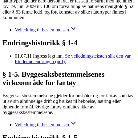
naturtyper gjelder bare dersom det er fastsatt forskrift med hjemmel i
lov 19. juni 2009 nr. 100 om forvaltning av naturens mangfold § 52
eller § 53 femte ledd, og forekomster av slike naturtyper finnes i
kommunen.
Veiledning til bestemmelsen
Endringshistorikk § 1-4
01.07.11
Ingress lagt inn.
Se veiledningsteksten slik den var
før denne endringen (pdf).
§ 1-5. Byggesaksbestemmelsenes
virkeområde for fartøy
Byggesaksbestemmelsene gjelder for husbåter og for fartøy som tas
ut av sin alminnelige drift og brukes til beboelse, næring eller
lignende formål. Øvrige fartøy omfattes ikke av
byggesaksbestemmelsene.
Veiledning til bestemmelsen
Endringshistorikk § 1-5