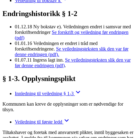
Veiledning til bokstav k
Endringshistorikk § 1-2
01.12.18
Ny bokstav e). Veiledningen endret i samsvar med
forskriftsendringer
Se forskrift og veiledning før endringen
(pdf)
01.01.16
Veiledningen er endret i tråd med
forskriftsendringene.
Se veiledningsteksten slik den var før
denne endringen (pdf).
01.07.11
Ingress lagt inn.
Se veiledningsteksten slik den var
før denne endringen (pdf)
.
§ 1-3. Opplysningsplikt
Innledning til veiledning § 1-3
Kommunen kan kreve de opplysninger som er nødvendige for
tilsyn.
Veiledning til første ledd
Tiltakshaver og foretak med ansvarsrett plikter, inntil byggesaken er
avsluttet, å melde fra til kommunen via søker om endringer som har