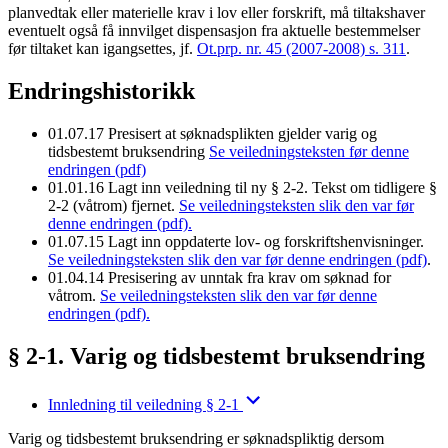
planvedtak eller materielle krav i lov eller forskrift, må tiltakshaver
eventuelt også få innvilget dispensasjon fra aktuelle bestemmelser
før tiltaket kan igangsettes, jf.
Ot.prp. nr. 45 (2007-2008) s. 311
.
Endringshistorikk
01.07.17
Presisert at søknadsplikten gjelder varig og
tidsbestemt bruksendring
Se veiledningsteksten før denne
endringen (pdf)
01.01.16
Lagt inn veiledning til ny § 2-2. Tekst om tidligere §
2-2 (våtrom) fjernet.
Se veiledningsteksten slik den var før
denne endringen (pdf).
01.07.15
Lagt inn oppdaterte lov- og forskriftshenvisninger.
Se veiledningsteksten slik den var før denne endringen (pdf)
.
01.04.14
Presisering av unntak fra krav om søknad for
våtrom.
Se veiledningsteksten slik den var før denne
endringen (pdf).
§ 2-1. Varig og tidsbestemt bruksendring
Innledning til veiledning § 2-1
Varig og tidsbestemt bruksendring er søknadspliktig dersom