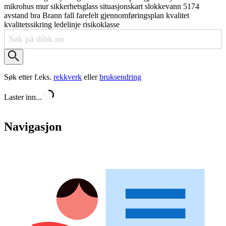
mikrohus
mur
sikkerhetsglass
situasjonskart
slokkevann
5174
avstand
bra
Brann
fall
farefelt
gjennomføringsplan
kvalitet
kvalitetssikring
ledelinje
risikoklasse
Søk etter f.eks.
rekkverk
eller
bruksendring
Laster inn...
Navigasjon