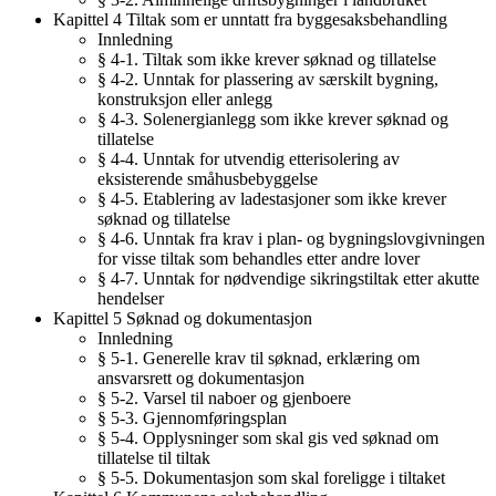
Kapittel 4 Tiltak som er unntatt fra byggesaksbehandling
Innledning
§ 4-1. Tiltak som ikke krever søknad og tillatelse
§ 4-2. Unntak for plassering av særskilt bygning,
konstruksjon eller anlegg
§ 4-3. Solenergianlegg som ikke krever søknad og
tillatelse
§ 4-4. Unntak for utvendig etterisolering av
eksisterende småhusbebyggelse
§ 4-5. Etablering av ladestasjoner som ikke krever
søknad og tillatelse
§ 4-6. Unntak fra krav i plan- og bygningslovgivningen
for visse tiltak som behandles etter andre lover
§ 4-7. Unntak for nødvendige sikringstiltak etter akutte
hendelser
Kapittel 5 Søknad og dokumentasjon
Innledning
§ 5-1. Generelle krav til søknad, erklæring om
ansvarsrett og dokumentasjon
§ 5-2. Varsel til naboer og gjenboere
§ 5-3. Gjennomføringsplan
§ 5-4. Opplysninger som skal gis ved søknad om
tillatelse til tiltak
§ 5-5. Dokumentasjon som skal foreligge i tiltaket