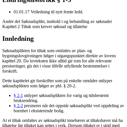
01.01.17
Veiledning til nytt femte ledd.
Andre del Søknadsplikt, innhold i og behandling av søknader
Kapittel 2 Tiltak som krever søknad og tillatelse
Innledning
Søknadsplikten for tiltak som omfattes av plan- og
bygningslovgivningen følger i utgangspunktet direkte av lovens
kapittel 20. Da lovteksten ikke alltid gir rom for alle relevante
presiseringer, gis det i visse tilfelle utfyllende bestemmelser i
forskrift.
Dette kapittelet gir forskrifter som på enkelte områder utdyper
søknadsplikten som følger av pbl. § 20-2.
§ 2-1
utdyper søknadsplikten for varig og tidsbestemt
bruksendring.
§ 2-2
presiserer når det oppstår søknadsplikt ved oppdeling av
boenhet i eksisterende bolig.
At et tiltak omfattes av søknadsplikt innebærer at tiltakshaver må ha
tillatelse før tiltaket kan settes i verk. Dersom tiltaket er i strid med