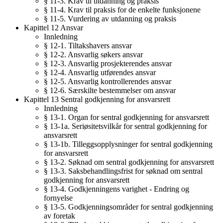
§ 11-3. Krav til utdanning og praksis
§ 11-4. Krav til praksis for de enkelte funksjonene
§ 11-5. Vurdering av utdanning og praksis
Kapittel 12 Ansvar
Innledning
§ 12-1. Tiltakshavers ansvar
§ 12-2. Ansvarlig søkers ansvar
§ 12-3. Ansvarlig prosjekterendes ansvar
§ 12-4. Ansvarlig utførendes ansvar
§ 12-5. Ansvarlig kontrollerendes ansvar
§ 12-6. Særskilte bestemmelser om ansvar
Kapittel 13 Sentral godkjenning for ansvarsrett
Innledning
§ 13-1. Organ for sentral godkjenning for ansvarsrett
§ 13-1a. Seriøsitetsvilkår for sentral godkjenning for
ansvarsrett
§ 13-1b. Tilleggsopplysninger for sentral godkjenning
for ansvarsrett
§ 13-2. Søknad om sentral godkjenning for ansvarsrett
§ 13-3. Saksbehandlingsfrist for søknad om sentral
godkjenning for ansvarsrett
§ 13-4. Godkjenningens varighet - Endring og
fornyelse
§ 13-5. Godkjenningsområder for sentral godkjenning
av foretak