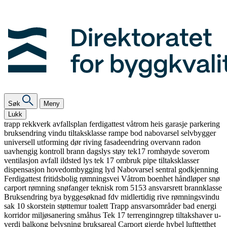
Søk
Meny
Lukk
trapp
rekkverk
avfallsplan
ferdigattest
våtrom
heis
garasje
parkering
bruksendring
vindu
tiltaksklasse
rampe
bod
nabovarsel
selvbygger
universell utforming
dør
riving
fasadeendring
overvann
radon
uavhengig kontroll
brann
dagslys
støy
tek17
romhøyde
soverom
ventilasjon
avfall
ildsted
lys
tek 17
ombruk
pipe
tiltaksklasser
dispensasjon
hovedombygging
lyd
Nabovarsel
sentral godkjenning
Ferdigattest
fritidsbolig
rømningsvei
Våtrom
boenhet
håndløper
snø
carport
rømning
snøfanger
teknisk rom
5153
ansvarsrett
brannklasse
Bruksendring
bya
byggesøknad
fdv
midlertidig
rive
rømningsvindu
sak 10
skorstein
støttemur
toalett
Trapp
ansvarsområder
bad
energi
korridor
miljøsanering
småhus
Tek 17
terrenginngrep
tiltakshaver
u-
verdi
balkong
belysning
bruksareal
Carport
gjerde
hybel
lufttetthet