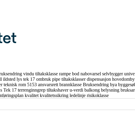
ruksendring
vindu
tiltaksklasse
rampe
bod
nabovarsel
selvbygger
unive
ll
ildsted
lys
tek 17
ombruk
pipe
tiltaksklasser
dispensasjon
hovedomby
er
teknisk rom
5153
ansvarsrett
brannklasse
Bruksendring
bya
byggesø
us
Tek 17
terrenginngrep
tiltakshaver
u-verdi
balkong
belysning
bruksa
mføringsplan
kvalitet
kvalitetssikring
ledelinje
risikoklasse