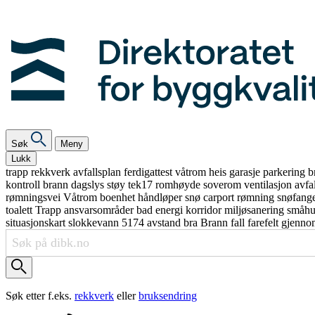
Søk
Meny
Lukk
trapp
rekkverk
avfallsplan
ferdigattest
våtrom
heis
garasje
parkering
b
kontroll
brann
dagslys
støy
tek17
romhøyde
soverom
ventilasjon
avfa
rømningsvei
Våtrom
boenhet
håndløper
snø
carport
rømning
snøfang
toalett
Trapp
ansvarsområder
bad
energi
korridor
miljøsanering
småh
situasjonskart
slokkevann
5174
avstand
bra
Brann
fall
farefelt
gjenno
Søk etter f.eks.
rekkverk
eller
bruksendring