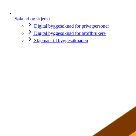
Søknad og skjema
Digital byggesøknad for privatpersoner
Digital byggesøknad for proffbrukere
Skjemaer til byggesøknaden