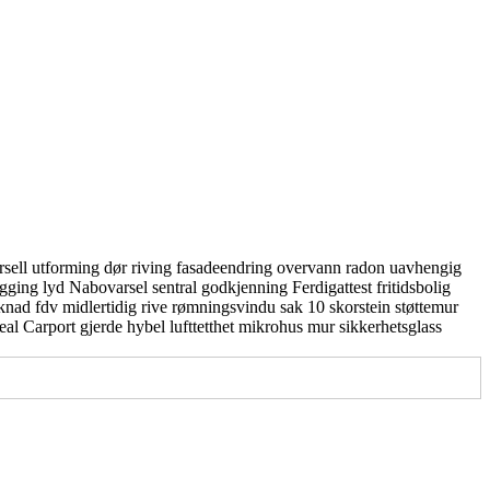
rsell utforming
dør
riving
fasadeendring
overvann
radon
uavhengig
gging
lyd
Nabovarsel
sentral godkjenning
Ferdigattest
fritidsbolig
knad
fdv
midlertidig
rive
rømningsvindu
sak 10
skorstein
støttemur
real
Carport
gjerde
hybel
lufttetthet
mikrohus
mur
sikkerhetsglass