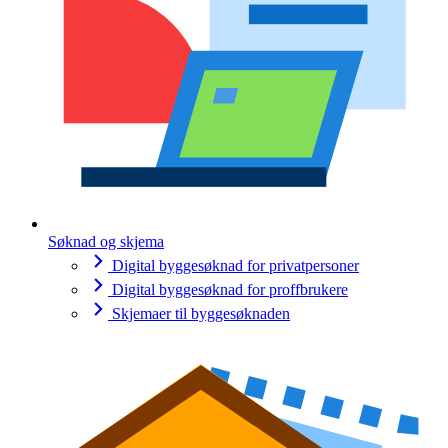
Søknad og skjema
Digital byggesøknad for privatpersoner
Digital byggesøknad for proffbrukere
Skjemaer til byggesøknaden