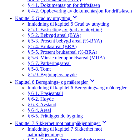
§ 4-1. Dokumentasjon for driftsfasen
§ 4-2. Oppbevaring av dokumentasjon for driftsfasen
Kapittel 5 Grad av utnytting
Innledning til kapittel 5 Grad av utnytting
§ 5-1. Fastsetting av grad av utnytting
§ 5-2. Bebygd areal (BYA)
§ 5-3. Prosent bebygd areal (%-BYA)
§ 5-4. Bruksareal (BRA)
§ 5-5. Prosent bruksareal (%-BRA)
§ 5-6. Minste uteoppholdsareal (MUA)
§ 5-7. Parkeringsareal
§ 5-8. Tomt
§ 5-9. Bygningers høyde
Kapittel 6 Beregnings- og måleregler
Innledning til kapittel 6 Beregnings- og måleregler
§ 6-1. Etasjeantall
§ 6-2. Høyde
§ 6-3. Avstand
§ 6-4. Areal
§ 6-5. Frittliggende bygning
Kapittel 7 Sikkerhet mot naturpåkjenninger
Innledning til kapittel 7 Sikkerhet mot
naturpåkjenninger