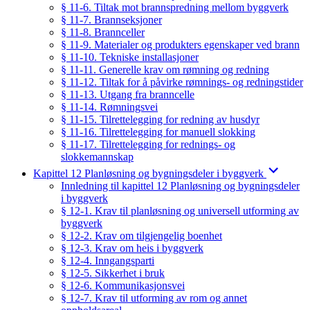
§ 11-6. Tiltak mot brannspredning mellom byggverk
§ 11-7. Brannseksjoner
§ 11-8. Brannceller
§ 11-9. Materialer og produkters egenskaper ved brann
§ 11-10. Tekniske installasjoner
§ 11-11. Generelle krav om rømning og redning
§ 11-12. Tiltak for å påvirke rømnings- og redningstider
§ 11-13. Utgang fra branncelle
§ 11-14. Rømningsvei
§ 11-15. Tilrettelegging for redning av husdyr
§ 11-16. Tilrettelegging for manuell slokking
§ 11-17. Tilrettelegging for rednings- og
slokkemannskap
Kapittel 12 Planløsning og bygningsdeler i byggverk
Innledning til kapittel 12 Planløsning og bygningsdeler
i byggverk
§ 12-1. Krav til planløsning og universell utforming av
byggverk
§ 12-2. Krav om tilgjengelig boenhet
§ 12-3. Krav om heis i byggverk
§ 12-4. Inngangsparti
§ 12-5. Sikkerhet i bruk
§ 12-6. Kommunikasjonsvei
§ 12-7. Krav til utforming av rom og annet