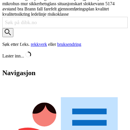
mikrohus
mur
sikkerhetsglass
situasjonskart
slokkevann
5174
avstand
bra
Brann
fall
farefelt
gjennomføringsplan
kvalitet
kvalitetssikring
ledelinje
risikoklasse
Søk etter f.eks.
rekkverk
eller
bruksendring
Laster inn...
Navigasjon