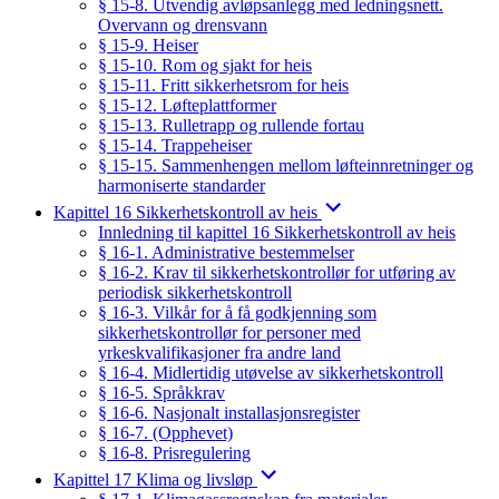
§ 15-8. Utvendig avløpsanlegg med ledningsnett.
Overvann og drensvann
§ 15-9. Heiser
§ 15-10. Rom og sjakt for heis
§ 15-11. Fritt sikkerhetsrom for heis
§ 15-12. Løfteplattformer
§ 15-13. Rulletrapp og rullende fortau
§ 15-14. Trappeheiser
§ 15-15. Sammenhengen mellom løfteinnretninger og
harmoniserte standarder
Kapittel 16 Sikkerhetskontroll av heis
Innledning til kapittel 16 Sikkerhetskontroll av heis
§ 16-1. Administrative bestemmelser
§ 16-2. Krav til sikkerhetskontrollør for utføring av
periodisk sikkerhetskontroll
§ 16-3. Vilkår for å få godkjenning som
sikkerhetskontrollør for personer med
yrkeskvalifikasjoner fra andre land
§ 16-4. Midlertidig utøvelse av sikkerhetskontroll
§ 16-5. Språkkrav
§ 16-6. Nasjonalt installasjonsregister
§ 16-7. (Opphevet)
§ 16-8. Prisregulering
Kapittel 17 Klima og livsløp