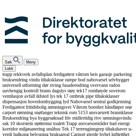
Søk
Meny
Lukk
trapp
rekkverk
avfallsplan
ferdigattest
våtrom
heis
garasje
parkering
bruksendring
vindu
tiltaksklasse
rampe
bod
nabovarsel
selvbygger
universell utforming
dør
riving
fasadeendring
overvann
radon
uavhengig kontroll
brann
dagslys
støy
tek17
romhøyde
soverom
ventilasjon
avfall
ildsted
lys
tek 17
ombruk
pipe
tiltaksklasser
dispensasjon
hovedombygging
lyd
Nabovarsel
sentral godkjenning
Ferdigattest
fritidsbolig
rømningsvei
Våtrom
boenhet
håndløper
snø
carport
rømning
snøfanger
teknisk rom
5153
ansvarsrett
brannklasse
Bruksendring
bya
byggesøknad
fdv
midlertidig
rive
rømningsvindu
sak 10
skorstein
støttemur
toalett
Trapp
ansvarsområder
bad
energi
korridor
miljøsanering
småhus
Tek 17
terrenginngrep
tiltakshaver
u-
verdi
balkong
belysning
bruksareal
Carport
gjerde
hybel
lufttetthet