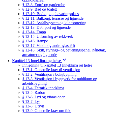
oppholdsareal
§ 12-8. Entré og garderobe
§ 12-9. Bad og toalett
§ 12-10. Bod og oppbevaringsplass
§ 12-11. Balkong, terrasse og lignende
§ 12-12. Avfallssystem og kildesortering
§ 12-13. Dør, port og lignende
§ 12-14. Trapp
§ 12-15. Utforming av rekkverk
§ 12-16. Rampe
§ 12-17. Vindu og andre glassfelt
§ 12-18. Skilt, styrings- og betjeningspanel, håndtak,
armaturer og lignende
Kapittel 13 Inneklima og helse
Innledning til kapittel 13 Inneklima og helse
§ 13-1. Generelle krav til ventilasjon
§ 13-2. Ventilasjon i boligbygning
§ 13-3. Ventilasjon i byggverk for publikum og
arbeidsbygning
§ 13-4. Termisk inneklima
§ 13-5. Radon
§ 13-6. Lyd og vibrasjoner
§ 13-7. Lys
§ 13-8. Utsyn
§ 13-9. Generelle krav om fukt