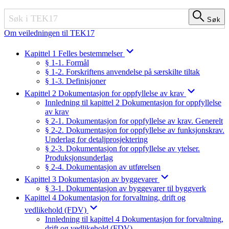
Søk
Søk
Om veiledningen til TEK17
Kapittel 1 Felles bestemmelser
§ 1-1. Formål
§ 1-2. Forskriftens anvendelse på særskilte tiltak
§ 1-3. Definisjoner
Kapittel 2 Dokumentasjon for oppfyllelse av krav
Innledning til kapittel 2 Dokumentasjon for oppfyllelse
av krav
§ 2-1. Dokumentasjon for oppfyllelse av krav. Generelt
§ 2-2. Dokumentasjon for oppfyllelse av funksjonskrav.
Underlag for detaljprosjektering
§ 2-3. Dokumentasjon for oppfyllelse av ytelser.
Produksjonsunderlag
§ 2-4. Dokumentasjon av utførelsen
Kapittel 3 Dokumentasjon av byggevarer
§ 3-1. Dokumentasjon av byggevarer til byggverk
Kapittel 4 Dokumentasjon for forvaltning, drift og
vedlikehold (FDV)
Innledning til kapittel 4 Dokumentasjon for forvaltning,
drift og vedlikehold (FDV)