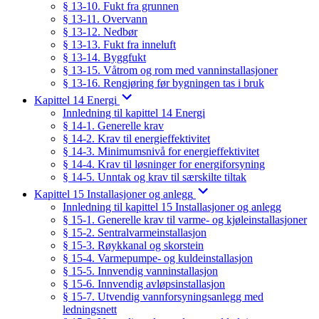
§ 13-10. Fukt fra grunnen
§ 13-11. Overvann
§ 13-12. Nedbør
§ 13-13. Fukt fra inneluft
§ 13-14. Byggfukt
§ 13-15. Våtrom og rom med vanninstallasjoner
§ 13-16. Rengjøring før bygningen tas i bruk
Kapittel 14 Energi
Innledning til kapittel 14 Energi
§ 14-1. Generelle krav
§ 14-2. Krav til energieffektivitet
§ 14-3. Minimumsnivå for energieffektivitet
§ 14-4. Krav til løsninger for energiforsyning
§ 14-5. Unntak og krav til særskilte tiltak
Kapittel 15 Installasjoner og anlegg
Innledning til kapittel 15 Installasjoner og anlegg
§ 15-1. Generelle krav til varme- og kjøleinstallasjoner
§ 15-2. Sentralvarmeinstallasjon
§ 15-3. Røykkanal og skorstein
§ 15-4. Varmepumpe- og kuldeinstallasjon
§ 15-5. Innvendig vanninstallasjon
§ 15-6. Innvendig avløpsinstallasjon
§ 15-7. Utvendig vannforsyningsanlegg med
ledningsnett