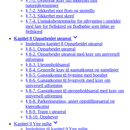
§ 7-1. Generelle krav om sikkerhet mot
naturpåkjenninger
§ 7-2. Sikkerhet mot flom og stormflo
§ 7-3. Sikkerhet mot skred
§ 7-4. Unntaksbestemmelse for utbygging i områder
med fare for fjellskred og flodbølge som følge av
fjellskred
Kapittel 8 Opparbeidet uteareal
Innledning kapittel 8 Opparbeidet uteareal
§ 8-1. Opparbeidet uteareal
§ 8-2. Opparbeidet uteareal med krav om universell
utforming
§ 8-3. Uteoppholdsareal
§ 8-4. Generelle krav til gangatkomst og ganglinjer
§ 8-5. Gangatkomst til bygning med boenhet
§ 8-6. Gangatkomst til byggverk med krav om
universell utforming
§ 8-7. Gangatkomst til uteoppholdsareal med krav om
universell utforming
§ 8-8. Parkeringsplass, annet oppstillingsareal og
kjøreatkomst
§ 8-9. Trapp i uteareal
§ 8-10. Opphevet
Kapittel 9 Ytre miljø
Innledning til kapittel 9 Ytre miljø