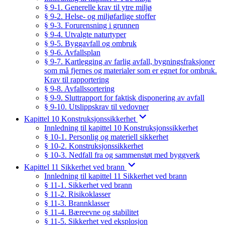
§ 9-1. Generelle krav til ytre miljø
§ 9-2. Helse- og miljøfarlige stoffer
§ 9-3. Forurensning i grunnen
§ 9-4. Utvalgte naturtyper
§ 9-5. Byggavfall og ombruk
§ 9-6. Avfallsplan
§ 9-7. Kartlegging av farlig avfall, bygningsfraksjoner
som må fjernes og materialer som er egnet for ombruk.
Krav til rapportering
§ 9-8. Avfallssortering
§ 9-9. Sluttrapport for faktisk disponering av avfall
§ 9-10. Utslippskrav til vedovner
Kapittel 10 Konstruksjonssikkerhet
Innledning til kapittel 10 Konstruksjonssikkerhet
§ 10-1. Personlig og materiell sikkerhet
§ 10-2. Konstruksjonssikkerhet
§ 10-3. Nedfall fra og sammenstøt med byggverk
Kapittel 11 Sikkerhet ved brann
Innledning til kapittel 11 Sikkerhet ved brann
§ 11-1. Sikkerhet ved brann
§ 11-2. Risikoklasser
§ 11-3. Brannklasser
§ 11-4. Bæreevne og stabilitet
§ 11-5. Sikkerhet ved eksplosjon