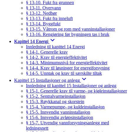
§ 13-10. Fukt fra grunnen
§ 13-11. Overvann
§ 13-12. Nedbør
§ 13-13. Fukt fra inneluft
§ 13-14. Byggfukt
§ 13-15. Våtrom og rom med vanninstallasjoner
§ 13-16. Rengjøring før bygningen tas i bruk
Kapittel 14 Energi
Innledning til kapittel 14 Energi
§ 14-1. Generelle krav
§ 14-2. Krav til energieffektivitet
§ 14-3. Minimumsnivå for energieffektivitet
§ 14-4. Krav til løsninger for energiforsyning
§ 14-5. Unntak og krav til særskilte tiltak
Kapittel 15 Installasjoner og anlegg
Innledning til kapittel 15 Installasjoner og anlegg
§ 15-1. Generelle krav til varme- og kjøleinstallasjoner
§ 15-2. Sentralvarmeinstallasjon
§ 15-3. Røykkanal og skorstein
§ 15-4. Varmepumpe- og kuldeinstallasjon
§ 15-5. Innvendig vanninstallasjon
§ 15-6. Innvendig avløpsinstallasjon
§ 15-7. Utvendig vannforsyningsanlegg med
ledningsnett