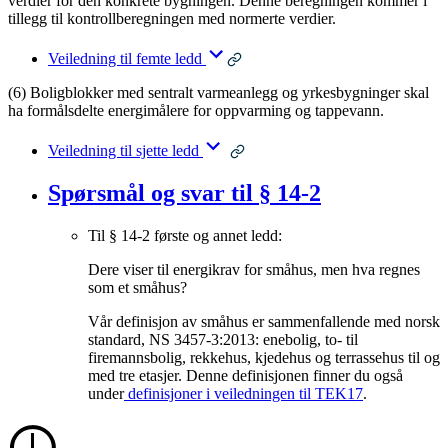
verdier for den konkrete bygningen. Denne beregningen kommer i
tillegg til kontrollberegningen med normerte verdier.
Veiledning til femte ledd
(6) Boligblokker med sentralt varmeanlegg og yrkesbygninger skal
ha formålsdelte energimålere for oppvarming og tappevann.
Veiledning til sjette ledd
Spørsmål og svar til § 14-2
Til § 14-2 første og annet ledd:
Dere viser til energikrav for småhus, men hva regnes
som et småhus?
Vår definisjon av småhus er sammenfallende med norsk
standard, NS 3457-3:2013: enebolig, to- til
firemannsbolig, rekkehus, kjedehus og terrassehus til og
med tre etasjer. Denne definisjonen finner du også
under
definisjoner i veiledningen til TEK17
.