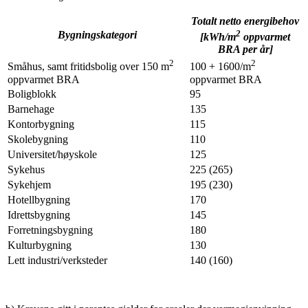
Totalt netto energibehov
2
Bygningskategori
[kWh/m
oppvarmet
BRA per år]
2
2
Småhus, samt fritidsbolig over 150 m
100 + 1600/m
oppvarmet BRA
oppvarmet BRA
Boligblokk
95
Barnehage
135
Kontorbygning
115
Skolebygning
110
Universitet/høyskole
125
Sykehus
225 (265)
Sykehjem
195 (230)
Hotellbygning
170
Idrettsbygning
145
Forretningsbygning
180
Kulturbygning
130
Lett industri/verksteder
140 (160)