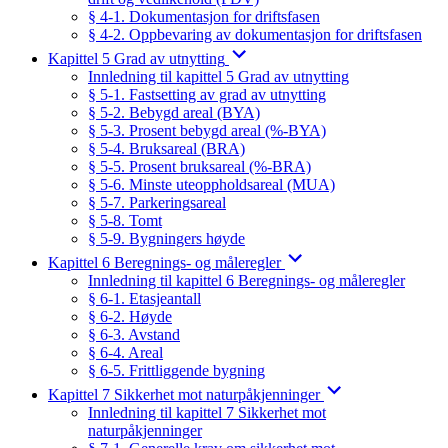
§ 4-1. Dokumentasjon for driftsfasen
§ 4-2. Oppbevaring av dokumentasjon for driftsfasen
Kapittel 5 Grad av utnytting
Innledning til kapittel 5 Grad av utnytting
§ 5-1. Fastsetting av grad av utnytting
§ 5-2. Bebygd areal (BYA)
§ 5-3. Prosent bebygd areal (%-BYA)
§ 5-4. Bruksareal (BRA)
§ 5-5. Prosent bruksareal (%-BRA)
§ 5-6. Minste uteoppholdsareal (MUA)
§ 5-7. Parkeringsareal
§ 5-8. Tomt
§ 5-9. Bygningers høyde
Kapittel 6 Beregnings- og måleregler
Innledning til kapittel 6 Beregnings- og måleregler
§ 6-1. Etasjeantall
§ 6-2. Høyde
§ 6-3. Avstand
§ 6-4. Areal
§ 6-5. Frittliggende bygning
Kapittel 7 Sikkerhet mot naturpåkjenninger
Innledning til kapittel 7 Sikkerhet mot
naturpåkjenninger