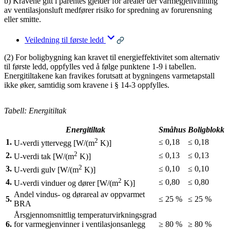
b) Kravene gitt i parentes gjelder for arealer der varmegjenvinning
av ventilasjonsluft medfører risiko for spredning av forurensning
eller smitte.
Veiledning til første ledd
(2) For boligbygning kan kravet til energieffektivitet som alternativ
til første ledd, oppfylles ved å følge punktene 1-9 i tabellen.
Energitiltakene kan fravikes forutsatt at bygningens varmetapstall
ikke øker, samtidig som kravene i § 14-3 oppfylles.
Tabell: Energitiltak
Energitiltak
Småhus
Boligblokk
2
1.
≤ 0,18
≤ 0,18
U-verdi yttervegg [W/(m
K)]
2
2.
≤ 0,13
≤ 0,13
U-verdi tak [W/(m
K)]
2
3.
≤ 0,10
≤ 0,10
U-verdi gulv [W/(m
K)]
2
4.
≤ 0,80
≤ 0,80
U-verdi vinduer og dører [W/(m
K)]
Andel vindus- og dørareal av oppvarmet
5.
≤ 25 %
≤ 25 %
BRA
Årsgjennomsnittlig temperaturvirkningsgrad
6.
for varmegjenvinner i ventilasjonsanlegg
≥ 80 %
≥ 80 %