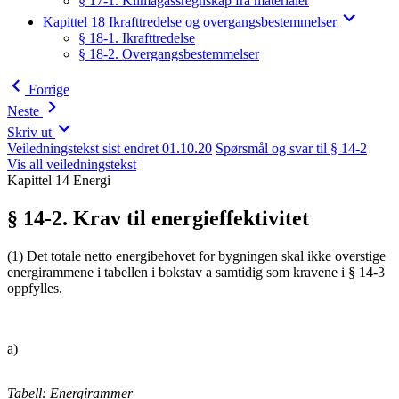
§ 17-1. Klimagassregnskap fra materialer
Kapittel 18 Ikrafttredelse og overgangsbestemmelser
§ 18-1. Ikrafttredelse
§ 18-2. Overgangsbestemmelser
Forrige
Neste
Skriv ut
Veiledningstekst sist endret 01.10.20
Spørsmål og svar til § 14-2
Vis all veiledningstekst
Kapittel 14 Energi
§ 14-2. Krav til energieffektivitet
(1) Det totale netto energibehovet for bygningen skal ikke overstige
energirammene i tabellen i bokstav a samtidig som kravene i § 14-3
oppfylles.
a)
Tabell: Energirammer