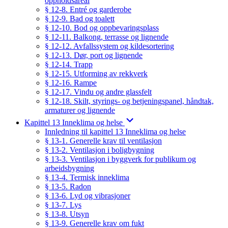
oppholdsareal
§ 12-8. Entré og garderobe
§ 12-9. Bad og toalett
§ 12-10. Bod og oppbevaringsplass
§ 12-11. Balkong, terrasse og lignende
§ 12-12. Avfallssystem og kildesortering
§ 12-13. Dør, port og lignende
§ 12-14. Trapp
§ 12-15. Utforming av rekkverk
§ 12-16. Rampe
§ 12-17. Vindu og andre glassfelt
§ 12-18. Skilt, styrings- og betjeningspanel, håndtak,
armaturer og lignende
Kapittel 13 Inneklima og helse
Innledning til kapittel 13 Inneklima og helse
§ 13-1. Generelle krav til ventilasjon
§ 13-2. Ventilasjon i boligbygning
§ 13-3. Ventilasjon i byggverk for publikum og
arbeidsbygning
§ 13-4. Termisk inneklima
§ 13-5. Radon
§ 13-6. Lyd og vibrasjoner
§ 13-7. Lys
§ 13-8. Utsyn
§ 13-9. Generelle krav om fukt