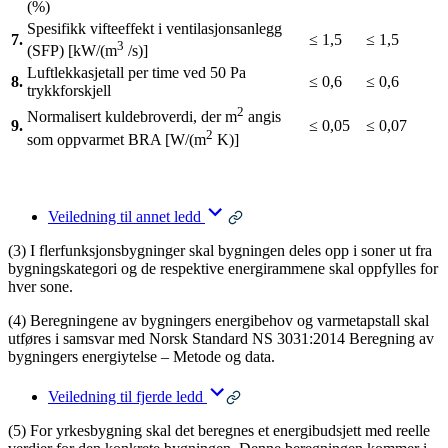
(%)
Spesifikk vifteeffekt i ventilasjonsanlegg
7.
≤ 1,5
≤ 1,5
3
(SFP) [kW/(m
/s)]
Luftlekkasjetall per time ved 50 Pa
8.
≤ 0,6
≤ 0,6
trykkforskjell
2
Normalisert kuldebroverdi, der m
angis
9.
≤ 0,05
≤ 0,07
2
som oppvarmet BRA [W/(m
K)]
Veiledning til annet ledd
(3) I flerfunksjonsbygninger skal bygningen deles opp i soner ut fra
bygningskategori og de respektive energirammene skal oppfylles for
hver sone.
(4) Beregningene av bygningers energibehov og varmetapstall skal
utføres i samsvar med Norsk Standard NS 3031:2014 Beregning av
bygningers energiytelse – Metode og data.
Veiledning til fjerde ledd
(5) For yrkesbygning skal det beregnes et energibudsjett med reelle