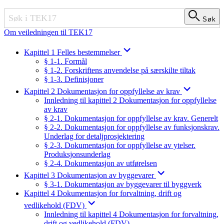
Søk
Søk
Om veiledningen til TEK17
Kapittel 1 Felles bestemmelser
§ 1-1. Formål
§ 1-2. Forskriftens anvendelse på særskilte tiltak
§ 1-3. Definisjoner
Kapittel 2 Dokumentasjon for oppfyllelse av krav
Innledning til kapittel 2 Dokumentasjon for oppfyllelse
av krav
§ 2-1. Dokumentasjon for oppfyllelse av krav. Generelt
§ 2-2. Dokumentasjon for oppfyllelse av funksjonskrav.
Underlag for detaljprosjektering
§ 2-3. Dokumentasjon for oppfyllelse av ytelser.
Produksjonsunderlag
§ 2-4. Dokumentasjon av utførelsen
Kapittel 3 Dokumentasjon av byggevarer
§ 3-1. Dokumentasjon av byggevarer til byggverk
Kapittel 4 Dokumentasjon for forvaltning, drift og
vedlikehold (FDV)
Innledning til kapittel 4 Dokumentasjon for forvaltning,
drift og vedlikehold (FDV)