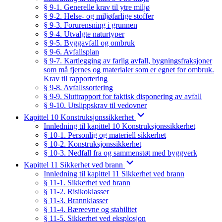
§ 9-1. Generelle krav til ytre miljø
§ 9-2. Helse- og miljøfarlige stoffer
§ 9-3. Forurensning i grunnen
§ 9-4. Utvalgte naturtyper
§ 9-5. Byggavfall og ombruk
§ 9-6. Avfallsplan
§ 9-7. Kartlegging av farlig avfall, bygningsfraksjoner
som må fjernes og materialer som er egnet for ombruk.
Krav til rapportering
§ 9-8. Avfallssortering
§ 9-9. Sluttrapport for faktisk disponering av avfall
§ 9-10. Utslippskrav til vedovner
Kapittel 10 Konstruksjonssikkerhet
Innledning til kapittel 10 Konstruksjonssikkerhet
§ 10-1. Personlig og materiell sikkerhet
§ 10-2. Konstruksjonssikkerhet
§ 10-3. Nedfall fra og sammenstøt med byggverk
Kapittel 11 Sikkerhet ved brann
Innledning til kapittel 11 Sikkerhet ved brann
§ 11-1. Sikkerhet ved brann
§ 11-2. Risikoklasser
§ 11-3. Brannklasser
§ 11-4. Bæreevne og stabilitet
§ 11-5. Sikkerhet ved eksplosjon