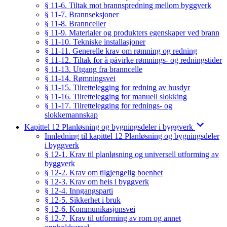
§ 11-6. Tiltak mot brannspredning mellom byggverk
§ 11-7. Brannseksjoner
§ 11-8. Brannceller
§ 11-9. Materialer og produkters egenskaper ved brann
§ 11-10. Tekniske installasjoner
§ 11-11. Generelle krav om rømning og redning
§ 11-12. Tiltak for å påvirke rømnings- og redningstider
§ 11-13. Utgang fra branncelle
§ 11-14. Rømningsvei
§ 11-15. Tilrettelegging for redning av husdyr
§ 11-16. Tilrettelegging for manuell slokking
§ 11-17. Tilrettelegging for rednings- og
slokkemannskap
Kapittel 12 Planløsning og bygningsdeler i byggverk
Innledning til kapittel 12 Planløsning og bygningsdeler
i byggverk
§ 12-1. Krav til planløsning og universell utforming av
byggverk
§ 12-2. Krav om tilgjengelig boenhet
§ 12-3. Krav om heis i byggverk
§ 12-4. Inngangsparti
§ 12-5. Sikkerhet i bruk
§ 12-6. Kommunikasjonsvei
§ 12-7. Krav til utforming av rom og annet