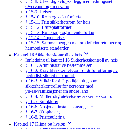
§ 15-8. Utvendig avløpsanlegg med ledningsnett.
Overvann og drensvann
§ 15-9. Heiser
§ 15-10. Rom og sjakt for heis
§ 15-11. Fritt sikkerhetsrom for heis
§ 15-12. Løfteplattformer
§ 15-13. Rulletrapp og rullende fortau
§ 15-14. Trappeheiser
§ 15-15. Sammenhengen mellom løfteinnretninger og
harmoniserte standarder
Kapittel 16 Sikkerhetskontroll av heis
Innledning til kapittel 16 Sikkerhetskontroll av heis
§ 16-1. Administrative bestemmelser
§ 16-2. Krav til sikkerhetskontrollør for utføring av
periodisk sikkerhetskontroll
§ 16-3. Vilkår for å få godkjenning som
sikkerhetskontrollør for personer med
yrkeskvalifikasjoner fra andre land
§ 16-4. Midlertidig utøvelse av sikkerhetskontroll
§ 16-5. Språkkrav
§ 16-6. Nasjonalt installasjonsregister
§ 16-7. (Opphevet)
§ 16-8. Prisregulering
Kapittel 17 Klima og livsløp