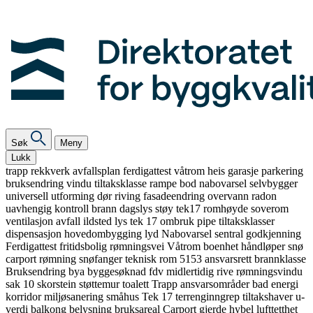
Søk
Meny
Lukk
trapp
rekkverk
avfallsplan
ferdigattest
våtrom
heis
garasje
parkering
bruksendring
vindu
tiltaksklasse
rampe
bod
nabovarsel
selvbygger
universell utforming
dør
riving
fasadeendring
overvann
radon
uavhengig kontroll
brann
dagslys
støy
tek17
romhøyde
soverom
ventilasjon
avfall
ildsted
lys
tek 17
ombruk
pipe
tiltaksklasser
dispensasjon
hovedombygging
lyd
Nabovarsel
sentral godkjenning
Ferdigattest
fritidsbolig
rømningsvei
Våtrom
boenhet
håndløper
snø
carport
rømning
snøfanger
teknisk rom
5153
ansvarsrett
brannklasse
Bruksendring
bya
byggesøknad
fdv
midlertidig
rive
rømningsvindu
sak 10
skorstein
støttemur
toalett
Trapp
ansvarsområder
bad
energi
korridor
miljøsanering
småhus
Tek 17
terrenginngrep
tiltakshaver
u-
verdi
balkong
belysning
bruksareal
Carport
gjerde
hybel
lufttetthet