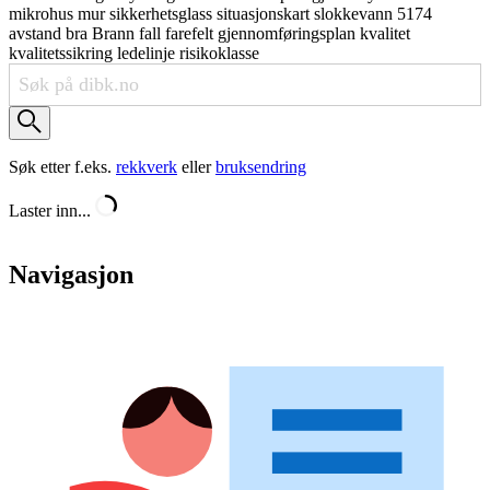
mikrohus
mur
sikkerhetsglass
situasjonskart
slokkevann
5174
avstand
bra
Brann
fall
farefelt
gjennomføringsplan
kvalitet
kvalitetssikring
ledelinje
risikoklasse
Søk etter f.eks.
rekkverk
eller
bruksendring
Laster inn...
Navigasjon