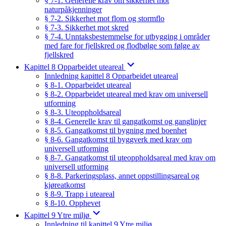
§ 7-1. Generelle krav om sikkerhet mot
naturpåkjenninger
§ 7-2. Sikkerhet mot flom og stormflo
§ 7-3. Sikkerhet mot skred
§ 7-4. Unntaksbestemmelse for utbygging i områder
med fare for fjellskred og flodbølge som følge av
fjellskred
Kapittel 8 Opparbeidet uteareal
Innledning kapittel 8 Opparbeidet uteareal
§ 8-1. Opparbeidet uteareal
§ 8-2. Opparbeidet uteareal med krav om universell
utforming
§ 8-3. Uteoppholdsareal
§ 8-4. Generelle krav til gangatkomst og ganglinjer
§ 8-5. Gangatkomst til bygning med boenhet
§ 8-6. Gangatkomst til byggverk med krav om
universell utforming
§ 8-7. Gangatkomst til uteoppholdsareal med krav om
universell utforming
§ 8-8. Parkeringsplass, annet oppstillingsareal og
kjøreatkomst
§ 8-9. Trapp i uteareal
§ 8-10. Opphevet
Kapittel 9 Ytre miljø
Innledning til kapittel 9 Ytre miljø