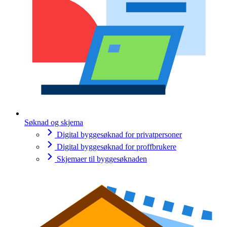
Søknad og skjema
Digital byggesøknad for privatpersoner
Digital byggesøknad for proffbrukere
Skjemaer til byggesøknaden