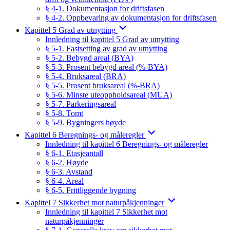
§ 4-1. Dokumentasjon for driftsfasen
§ 4-2. Oppbevaring av dokumentasjon for driftsfasen
Kapittel 5 Grad av utnytting
Innledning til kapittel 5 Grad av utnytting
§ 5-1. Fastsetting av grad av utnytting
§ 5-2. Bebygd areal (BYA)
§ 5-3. Prosent bebygd areal (%-BYA)
§ 5-4. Bruksareal (BRA)
§ 5-5. Prosent bruksareal (%-BRA)
§ 5-6. Minste uteoppholdsareal (MUA)
§ 5-7. Parkeringsareal
§ 5-8. Tomt
§ 5-9. Bygningers høyde
Kapittel 6 Beregnings- og måleregler
Innledning til kapittel 6 Beregnings- og måleregler
§ 6-1. Etasjeantall
§ 6-2. Høyde
§ 6-3. Avstand
§ 6-4. Areal
§ 6-5. Frittliggende bygning
Kapittel 7 Sikkerhet mot naturpåkjenninger
Innledning til kapittel 7 Sikkerhet mot
naturpåkjenninger