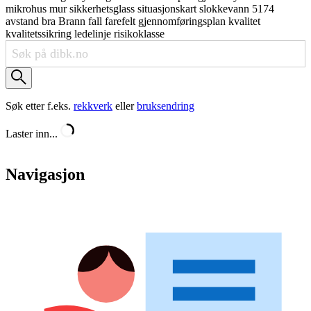
mikrohus
mur
sikkerhetsglass
situasjonskart
slokkevann
5174
avstand
bra
Brann
fall
farefelt
gjennomføringsplan
kvalitet
kvalitetssikring
ledelinje
risikoklasse
Søk etter f.eks.
rekkverk
eller
bruksendring
Laster inn...
Navigasjon