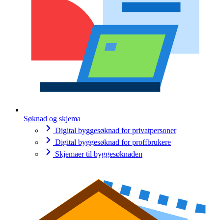
Søknad og skjema
Digital byggesøknad for privatpersoner
Digital byggesøknad for proffbrukere
Skjemaer til byggesøknaden