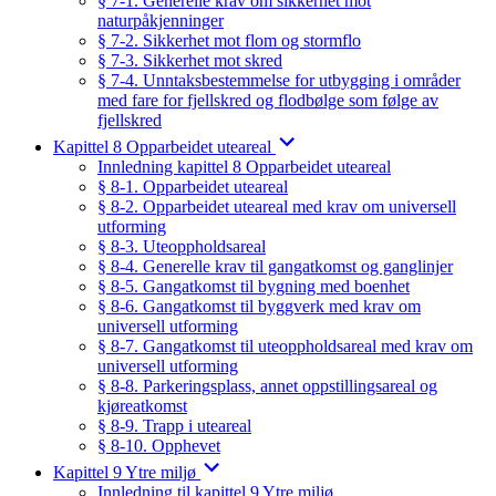
§ 7-1. Generelle krav om sikkerhet mot
naturpåkjenninger
§ 7-2. Sikkerhet mot flom og stormflo
§ 7-3. Sikkerhet mot skred
§ 7-4. Unntaksbestemmelse for utbygging i områder
med fare for fjellskred og flodbølge som følge av
fjellskred
Kapittel 8 Opparbeidet uteareal
Innledning kapittel 8 Opparbeidet uteareal
§ 8-1. Opparbeidet uteareal
§ 8-2. Opparbeidet uteareal med krav om universell
utforming
§ 8-3. Uteoppholdsareal
§ 8-4. Generelle krav til gangatkomst og ganglinjer
§ 8-5. Gangatkomst til bygning med boenhet
§ 8-6. Gangatkomst til byggverk med krav om
universell utforming
§ 8-7. Gangatkomst til uteoppholdsareal med krav om
universell utforming
§ 8-8. Parkeringsplass, annet oppstillingsareal og
kjøreatkomst
§ 8-9. Trapp i uteareal
§ 8-10. Opphevet
Kapittel 9 Ytre miljø
Innledning til kapittel 9 Ytre miljø