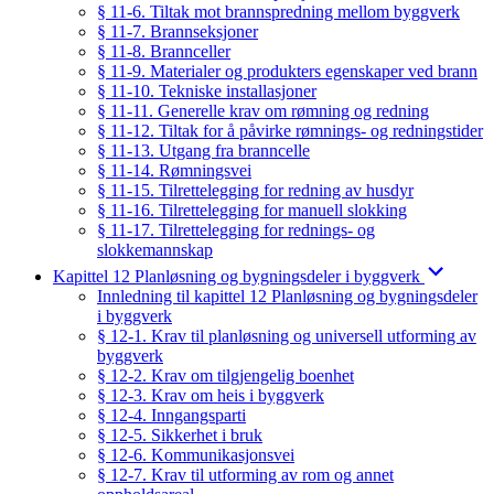
§ 11-6. Tiltak mot brannspredning mellom byggverk
§ 11-7. Brannseksjoner
§ 11-8. Brannceller
§ 11-9. Materialer og produkters egenskaper ved brann
§ 11-10. Tekniske installasjoner
§ 11-11. Generelle krav om rømning og redning
§ 11-12. Tiltak for å påvirke rømnings- og redningstider
§ 11-13. Utgang fra branncelle
§ 11-14. Rømningsvei
§ 11-15. Tilrettelegging for redning av husdyr
§ 11-16. Tilrettelegging for manuell slokking
§ 11-17. Tilrettelegging for rednings- og
slokkemannskap
Kapittel 12 Planløsning og bygningsdeler i byggverk
Innledning til kapittel 12 Planløsning og bygningsdeler
i byggverk
§ 12-1. Krav til planløsning og universell utforming av
byggverk
§ 12-2. Krav om tilgjengelig boenhet
§ 12-3. Krav om heis i byggverk
§ 12-4. Inngangsparti
§ 12-5. Sikkerhet i bruk
§ 12-6. Kommunikasjonsvei
§ 12-7. Krav til utforming av rom og annet