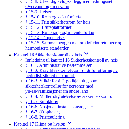
§ 15-8. Utvendig avløpsanlegg med ledningsnett.
Overvann og drensvann
§ 15-9. Heiser
§ 15-10. Rom og sjakt for heis
§ 15-11. Fritt sikkerhetsrom for heis
§ 15-12. Løfteplattformer
§ 15-13. Rulletrapp og rullende fortau
§ 15-14. Trappeheiser
§ 15-15. Sammenhengen mellom løfteinnretninger og
harmoniserte standarder
Kapittel 16 Sikkerhetskontroll av heis
Innledning til kapittel 16 Sikkerhetskontroll av heis
§ 16-1. Administrative bestemmelser
§ 16-2. Krav til sikkerhetskontrollør for utføring av
periodisk sikkerhetskontroll
§ 16-3. Vilkår for å få godkjenning som
sikkerhetskontrollør for personer med
yrkeskvalifikasjoner fra andre land
§ 16-4. Midlertidig utøvelse av sikkerhetskontroll
§ 16-5. Språkkrav
§ 16-6. Nasjonalt installasjonsregister
§ 16-7. (Opphevet)
§ 16-8. Prisregulering
Kapittel 17 Klima og livsløp