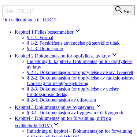
Søk
Søk
Om veiledningen til TEK17
Kapittel 1 Felles bestemmelser
§ 1-1. Formål
§ 1-2. Forskriftens anvendelse på særskilte tiltak
§ 1-3. Definisjoner
Kapittel 2 Dokumentasjon for oppfyllelse av krav
Innledning til kapittel 2 Dokumentasjon for oppfyllelse
av krav
§ 2-1. Dokumentasjon for oppfyllelse av krav. Generelt
§ 2-2. Dokumentasjon for oppfyllelse av funksjonskrav.
Underlag for detaljprosjektering
§ 2-3. Dokumentasjon for oppfyllelse av ytelser.
Produksjonsunderlag
§ 2-4. Dokumentasjon av utførelsen
Kapittel 3 Dokumentasjon av byggevarer
§ 3-1. Dokumentasjon av byggevarer til byggverk
Kapittel 4 Dokumentasjon for forvaltning, drift og
vedlikehold (FDV)
Innledning til kapittel 4 Dokumentasjon for forvaltning,
drift og vedlikehold (FDV)