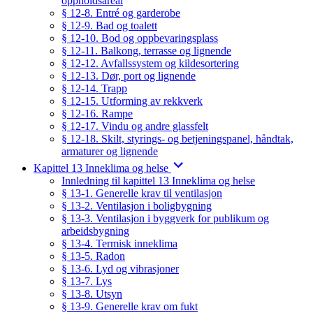
oppholdsareal
§ 12-8. Entré og garderobe
§ 12-9. Bad og toalett
§ 12-10. Bod og oppbevaringsplass
§ 12-11. Balkong, terrasse og lignende
§ 12-12. Avfallssystem og kildesortering
§ 12-13. Dør, port og lignende
§ 12-14. Trapp
§ 12-15. Utforming av rekkverk
§ 12-16. Rampe
§ 12-17. Vindu og andre glassfelt
§ 12-18. Skilt, styrings- og betjeningspanel, håndtak,
armaturer og lignende
Kapittel 13 Inneklima og helse
Innledning til kapittel 13 Inneklima og helse
§ 13-1. Generelle krav til ventilasjon
§ 13-2. Ventilasjon i boligbygning
§ 13-3. Ventilasjon i byggverk for publikum og
arbeidsbygning
§ 13-4. Termisk inneklima
§ 13-5. Radon
§ 13-6. Lyd og vibrasjoner
§ 13-7. Lys
§ 13-8. Utsyn
§ 13-9. Generelle krav om fukt