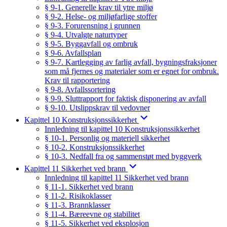
§ 9-1. Generelle krav til ytre miljø
§ 9-2. Helse- og miljøfarlige stoffer
§ 9-3. Forurensning i grunnen
§ 9-4. Utvalgte naturtyper
§ 9-5. Byggavfall og ombruk
§ 9-6. Avfallsplan
§ 9-7. Kartlegging av farlig avfall, bygningsfraksjoner
som må fjernes og materialer som er egnet for ombruk.
Krav til rapportering
§ 9-8. Avfallssortering
§ 9-9. Sluttrapport for faktisk disponering av avfall
§ 9-10. Utslippskrav til vedovner
Kapittel 10 Konstruksjonssikkerhet
Innledning til kapittel 10 Konstruksjonssikkerhet
§ 10-1. Personlig og materiell sikkerhet
§ 10-2. Konstruksjonssikkerhet
§ 10-3. Nedfall fra og sammenstøt med byggverk
Kapittel 11 Sikkerhet ved brann
Innledning til kapittel 11 Sikkerhet ved brann
§ 11-1. Sikkerhet ved brann
§ 11-2. Risikoklasser
§ 11-3. Brannklasser
§ 11-4. Bæreevne og stabilitet
§ 11-5. Sikkerhet ved eksplosjon