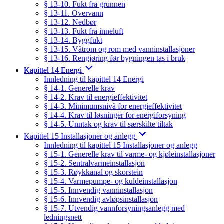
§ 13-10. Fukt fra grunnen
§ 13-11. Overvann
§ 13-12. Nedbør
§ 13-13. Fukt fra inneluft
§ 13-14. Byggfukt
§ 13-15. Våtrom og rom med vanninstallasjoner
§ 13-16. Rengjøring før bygningen tas i bruk
Kapittel 14 Energi
Innledning til kapittel 14 Energi
§ 14-1. Generelle krav
§ 14-2. Krav til energieffektivitet
§ 14-3. Minimumsnivå for energieffektivitet
§ 14-4. Krav til løsninger for energiforsyning
§ 14-5. Unntak og krav til særskilte tiltak
Kapittel 15 Installasjoner og anlegg
Innledning til kapittel 15 Installasjoner og anlegg
§ 15-1. Generelle krav til varme- og kjøleinstallasjoner
§ 15-2. Sentralvarmeinstallasjon
§ 15-3. Røykkanal og skorstein
§ 15-4. Varmepumpe- og kuldeinstallasjon
§ 15-5. Innvendig vanninstallasjon
§ 15-6. Innvendig avløpsinstallasjon
§ 15-7. Utvendig vannforsyningsanlegg med
ledningsnett