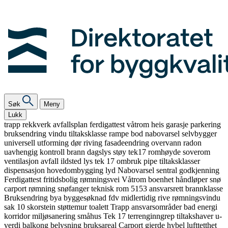
Søk
Meny
Lukk
trapp
rekkverk
avfallsplan
ferdigattest
våtrom
heis
garasje
parkering
bruksendring
vindu
tiltaksklasse
rampe
bod
nabovarsel
selvbygger
universell utforming
dør
riving
fasadeendring
overvann
radon
uavhengig kontroll
brann
dagslys
støy
tek17
romhøyde
soverom
ventilasjon
avfall
ildsted
lys
tek 17
ombruk
pipe
tiltaksklasser
dispensasjon
hovedombygging
lyd
Nabovarsel
sentral godkjenning
Ferdigattest
fritidsbolig
rømningsvei
Våtrom
boenhet
håndløper
snø
carport
rømning
snøfanger
teknisk rom
5153
ansvarsrett
brannklasse
Bruksendring
bya
byggesøknad
fdv
midlertidig
rive
rømningsvindu
sak 10
skorstein
støttemur
toalett
Trapp
ansvarsområder
bad
energi
korridor
miljøsanering
småhus
Tek 17
terrenginngrep
tiltakshaver
u-
verdi
balkong
belysning
bruksareal
Carport
gjerde
hybel
lufttetthet