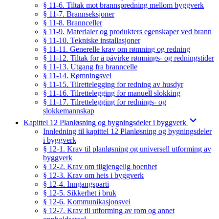
§ 11-6. Tiltak mot brannspredning mellom byggverk
§ 11-7. Brannseksjoner
§ 11-8. Brannceller
§ 11-9. Materialer og produkters egenskaper ved brann
§ 11-10. Tekniske installasjoner
§ 11-11. Generelle krav om rømning og redning
§ 11-12. Tiltak for å påvirke rømnings- og redningstider
§ 11-13. Utgang fra branncelle
§ 11-14. Rømningsvei
§ 11-15. Tilrettelegging for redning av husdyr
§ 11-16. Tilrettelegging for manuell slokking
§ 11-17. Tilrettelegging for rednings- og
slokkemannskap
Kapittel 12 Planløsning og bygningsdeler i byggverk
Innledning til kapittel 12 Planløsning og bygningsdeler
i byggverk
§ 12-1. Krav til planløsning og universell utforming av
byggverk
§ 12-2. Krav om tilgjengelig boenhet
§ 12-3. Krav om heis i byggverk
§ 12-4. Inngangsparti
§ 12-5. Sikkerhet i bruk
§ 12-6. Kommunikasjonsvei
§ 12-7. Krav til utforming av rom og annet