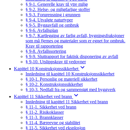
§ 9-1. Generelle krav til ytre miljø
§ 9-2. Helse- og miljøfarlige stoffer
§ 9-3. Forurensning i grunnen
§ 9-4. Utvalgte naturtyper
§ 9-5. Byggavfall og ombruk
§ 9-6. Avfallsplan
§ 9-7. Kartlegging av farlig avfall, bygningsfraksjoner
som må fjernes og materialer som er egnet for ombruk.
Krav til rapportering
§ 9-8. Avfallssortering
§ 9-9. Sluttrapport for faktisk disponering av avfall
§ 9-10. Utslippskrav til vedovner
Kapittel 10 Konstruksjonssikkerhet
Innledning til kapittel 10 Konstruksjonssikkerhet
§ 10-1. Personlig og materiell sikkerhet
§ 10-2. Konstruksjonssikkerhet
§ 10-3. Nedfall fra og sammenstøt med byggverk
Kapittel 11 Sikkerhet ved brann
Innledning til kapittel 11 Sikkerhet ved brann
§ 11-1. Sikkerhet ved brann
§ 11-2. Risikoklasser
§ 11-3. Brannklasser
§ 11-4. Bæreevne og stabilitet
§ 11-5. Sikkerhet ved eksplosjon