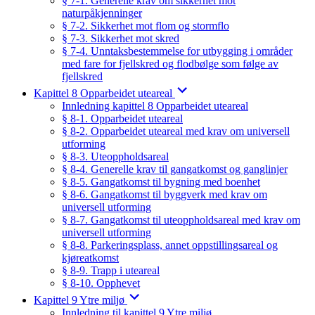
§ 7-1. Generelle krav om sikkerhet mot
naturpåkjenninger
§ 7-2. Sikkerhet mot flom og stormflo
§ 7-3. Sikkerhet mot skred
§ 7-4. Unntaksbestemmelse for utbygging i områder
med fare for fjellskred og flodbølge som følge av
fjellskred
Kapittel 8 Opparbeidet uteareal
Innledning kapittel 8 Opparbeidet uteareal
§ 8-1. Opparbeidet uteareal
§ 8-2. Opparbeidet uteareal med krav om universell
utforming
§ 8-3. Uteoppholdsareal
§ 8-4. Generelle krav til gangatkomst og ganglinjer
§ 8-5. Gangatkomst til bygning med boenhet
§ 8-6. Gangatkomst til byggverk med krav om
universell utforming
§ 8-7. Gangatkomst til uteoppholdsareal med krav om
universell utforming
§ 8-8. Parkeringsplass, annet oppstillingsareal og
kjøreatkomst
§ 8-9. Trapp i uteareal
§ 8-10. Opphevet
Kapittel 9 Ytre miljø
Innledning til kapittel 9 Ytre miljø