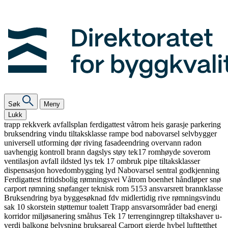
Søk
Meny
Lukk
trapp
rekkverk
avfallsplan
ferdigattest
våtrom
heis
garasje
parkering
bruksendring
vindu
tiltaksklasse
rampe
bod
nabovarsel
selvbygger
universell utforming
dør
riving
fasadeendring
overvann
radon
uavhengig kontroll
brann
dagslys
støy
tek17
romhøyde
soverom
ventilasjon
avfall
ildsted
lys
tek 17
ombruk
pipe
tiltaksklasser
dispensasjon
hovedombygging
lyd
Nabovarsel
sentral godkjenning
Ferdigattest
fritidsbolig
rømningsvei
Våtrom
boenhet
håndløper
snø
carport
rømning
snøfanger
teknisk rom
5153
ansvarsrett
brannklasse
Bruksendring
bya
byggesøknad
fdv
midlertidig
rive
rømningsvindu
sak 10
skorstein
støttemur
toalett
Trapp
ansvarsområder
bad
energi
korridor
miljøsanering
småhus
Tek 17
terrenginngrep
tiltakshaver
u-
verdi
balkong
belysning
bruksareal
Carport
gjerde
hybel
lufttetthet