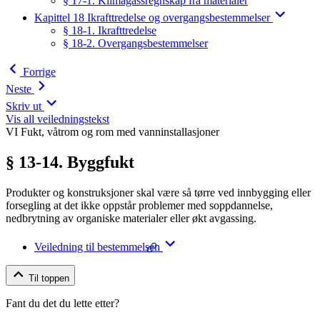
§ 17-1. Klimagassregnskap fra materialer
Kapittel 18 Ikrafttredelse og overgangsbestemmelser
§ 18-1. Ikrafttredelse
§ 18-2. Overgangsbestemmelser
Forrige
Neste
Skriv ut
Vis all veiledningstekst
VI Fukt, våtrom og rom med vanninstallasjoner
§ 13-14. Byggfukt
Produkter og konstruksjoner skal være så tørre ved innbygging eller
forsegling at det ikke oppstår problemer med soppdannelse,
nedbrytning av organiske materialer eller økt avgassing.
Veiledning til bestemmelsen
Til toppen
Fant du det du lette etter?