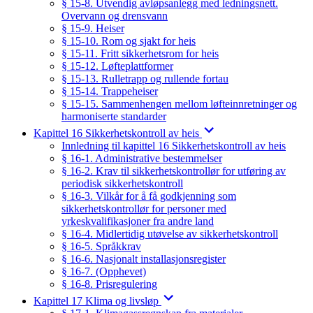
§ 15-8. Utvendig avløpsanlegg med ledningsnett.
Overvann og drensvann
§ 15-9. Heiser
§ 15-10. Rom og sjakt for heis
§ 15-11. Fritt sikkerhetsrom for heis
§ 15-12. Løfteplattformer
§ 15-13. Rulletrapp og rullende fortau
§ 15-14. Trappeheiser
§ 15-15. Sammenhengen mellom løfteinnretninger og
harmoniserte standarder
Kapittel 16 Sikkerhetskontroll av heis
Innledning til kapittel 16 Sikkerhetskontroll av heis
§ 16-1. Administrative bestemmelser
§ 16-2. Krav til sikkerhetskontrollør for utføring av
periodisk sikkerhetskontroll
§ 16-3. Vilkår for å få godkjenning som
sikkerhetskontrollør for personer med
yrkeskvalifikasjoner fra andre land
§ 16-4. Midlertidig utøvelse av sikkerhetskontroll
§ 16-5. Språkkrav
§ 16-6. Nasjonalt installasjonsregister
§ 16-7. (Opphevet)
§ 16-8. Prisregulering
Kapittel 17 Klima og livsløp