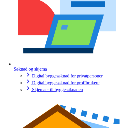
Søknad og skjema
Digital byggesøknad for privatpersoner
Digital byggesøknad for proffbrukere
Skjemaer til byggesøknaden