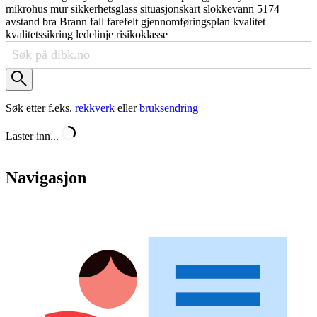
mikrohus
mur
sikkerhetsglass
situasjonskart
slokkevann
5174
avstand
bra
Brann
fall
farefelt
gjennomføringsplan
kvalitet
kvalitetssikring
ledelinje
risikoklasse
Søk etter f.eks.
rekkverk
eller
bruksendring
Laster inn...
Navigasjon