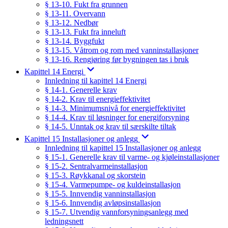
§ 13-10. Fukt fra grunnen
§ 13-11. Overvann
§ 13-12. Nedbør
§ 13-13. Fukt fra inneluft
§ 13-14. Byggfukt
§ 13-15. Våtrom og rom med vanninstallasjoner
§ 13-16. Rengjøring før bygningen tas i bruk
Kapittel 14 Energi
Innledning til kapittel 14 Energi
§ 14-1. Generelle krav
§ 14-2. Krav til energieffektivitet
§ 14-3. Minimumsnivå for energieffektivitet
§ 14-4. Krav til løsninger for energiforsyning
§ 14-5. Unntak og krav til særskilte tiltak
Kapittel 15 Installasjoner og anlegg
Innledning til kapittel 15 Installasjoner og anlegg
§ 15-1. Generelle krav til varme- og kjøleinstallasjoner
§ 15-2. Sentralvarmeinstallasjon
§ 15-3. Røykkanal og skorstein
§ 15-4. Varmepumpe- og kuldeinstallasjon
§ 15-5. Innvendig vanninstallasjon
§ 15-6. Innvendig avløpsinstallasjon
§ 15-7. Utvendig vannforsyningsanlegg med
ledningsnett