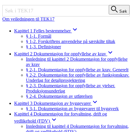
Søk
Søk
Om veiledningen til TEK17
Kapittel 1 Felles bestemmelser
§ 1-1. Formål
§ 1-2. Forskriftens anvendelse på særskilte tiltak
§ 1-3. Definisjoner
Kapittel 2 Dokumentasjon for oppfyllelse av krav
Innledning til kapittel 2 Dokumentasjon for oppfyllelse
av krav
§ 2-1. Dokumentasjon for oppfyllelse av krav. Generelt
§ 2-2. Dokumentasjon for oppfyllelse av funksjonskrav.
Underlag for detaljprosjektering
§ 2-3. Dokumentasjon for oppfyllelse av ytelser.
Produksjonsunderlag
§ 2-4. Dokumentasjon av utførelsen
Kapittel 3 Dokumentasjon av byggevarer
§ 3-1. Dokumentasjon av byggevarer til byggverk
Kapittel 4 Dokumentasjon for forvaltning, drift og
vedlikehold (FDV)
Innledning til kapittel 4 Dokumentasjon for forvaltning,
drift og vedlikehold (FDV)