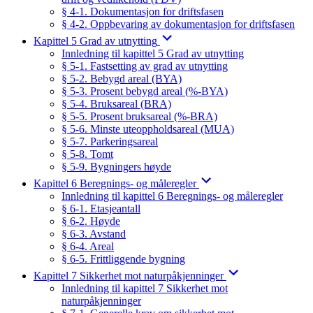
§ 4-1. Dokumentasjon for driftsfasen
§ 4-2. Oppbevaring av dokumentasjon for driftsfasen
Kapittel 5 Grad av utnytting
Innledning til kapittel 5 Grad av utnytting
§ 5-1. Fastsetting av grad av utnytting
§ 5-2. Bebygd areal (BYA)
§ 5-3. Prosent bebygd areal (%-BYA)
§ 5-4. Bruksareal (BRA)
§ 5-5. Prosent bruksareal (%-BRA)
§ 5-6. Minste uteoppholdsareal (MUA)
§ 5-7. Parkeringsareal
§ 5-8. Tomt
§ 5-9. Bygningers høyde
Kapittel 6 Beregnings- og måleregler
Innledning til kapittel 6 Beregnings- og måleregler
§ 6-1. Etasjeantall
§ 6-2. Høyde
§ 6-3. Avstand
§ 6-4. Areal
§ 6-5. Frittliggende bygning
Kapittel 7 Sikkerhet mot naturpåkjenninger
Innledning til kapittel 7 Sikkerhet mot
naturpåkjenninger