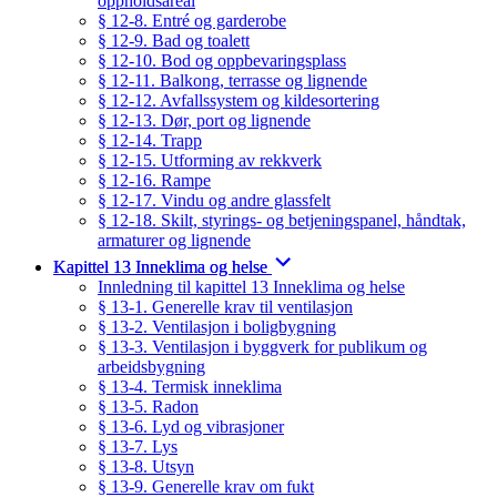
oppholdsareal
§ 12-8. Entré og garderobe
§ 12-9. Bad og toalett
§ 12-10. Bod og oppbevaringsplass
§ 12-11. Balkong, terrasse og lignende
§ 12-12. Avfallssystem og kildesortering
§ 12-13. Dør, port og lignende
§ 12-14. Trapp
§ 12-15. Utforming av rekkverk
§ 12-16. Rampe
§ 12-17. Vindu og andre glassfelt
§ 12-18. Skilt, styrings- og betjeningspanel, håndtak,
armaturer og lignende
Kapittel 13 Inneklima og helse
Innledning til kapittel 13 Inneklima og helse
§ 13-1. Generelle krav til ventilasjon
§ 13-2. Ventilasjon i boligbygning
§ 13-3. Ventilasjon i byggverk for publikum og
arbeidsbygning
§ 13-4. Termisk inneklima
§ 13-5. Radon
§ 13-6. Lyd og vibrasjoner
§ 13-7. Lys
§ 13-8. Utsyn
§ 13-9. Generelle krav om fukt