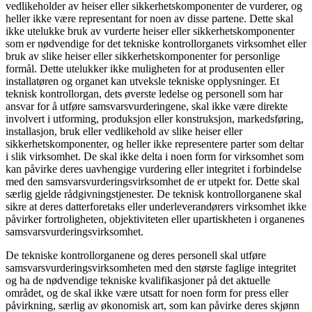
vedlikeholder av heiser eller sikkerhetskomponenter de vurderer, og
heller ikke være representant for noen av disse partene. Dette skal
ikke utelukke bruk av vurderte heiser eller sikkerhetskomponenter
som er nødvendige for det tekniske kontrollorganets virksomhet eller
bruk av slike heiser eller sikkerhetskomponenter for personlige
formål. Dette utelukker ikke muligheten for at produsenten eller
installatøren og organet kan utveksle tekniske opplysninger. Et
teknisk kontrollorgan, dets øverste ledelse og personell som har
ansvar for å utføre samsvarsvurderingene, skal ikke være direkte
involvert i utforming, produksjon eller konstruksjon, markedsføring,
installasjon, bruk eller vedlikehold av slike heiser eller
sikkerhetskomponenter, og heller ikke representere parter som deltar
i slik virksomhet. De skal ikke delta i noen form for virksomhet som
kan påvirke deres uavhengige vurdering eller integritet i forbindelse
med den samsvarsvurderingsvirksomhet de er utpekt for. Dette skal
særlig gjelde rådgivningstjenester. De teknisk kontrollorganene skal
sikre at deres datterforetaks eller underleverandørers virksomhet ikke
påvirker fortroligheten, objektiviteten eller upartiskheten i organenes
samsvarsvurderingsvirksomhet.
De tekniske kontrollorganene og deres personell skal utføre
samsvarsvurderingsvirksomheten med den største faglige integritet
og ha de nødvendige tekniske kvalifikasjoner på det aktuelle
området, og de skal ikke være utsatt for noen form for press eller
påvirkning, særlig av økonomisk art, som kan påvirke deres skjønn