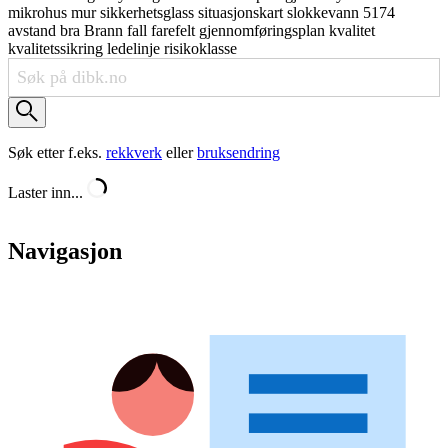
mikrohus
mur
sikkerhetsglass
situasjonskart
slokkevann
5174
avstand
bra
Brann
fall
farefelt
gjennomføringsplan
kvalitet
kvalitetssikring
ledelinje
risikoklasse
Søk etter f.eks.
rekkverk
eller
bruksendring
Laster inn...
Navigasjon