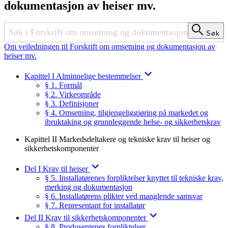
dokumentasjon av heiser mv.
Søk
Søk
Om veiledningen til Forskrift om omsetning og dokumentasjon av
heiser mv.
Kapittel I Alminnelige bestemmelser
§ 1. Formål
§ 2. Virkeområde
§ 3. Definisjoner
§ 4. Omsetning, tilgjengeliggjøring på markedet og
ibruktaking og grunnleggende helse- og sikkerhetskrav
Kapittel II Markedsdeltakere og tekniske krav til heiser og
sikkerhetskomponenter
Del I Krav til heiser
§ 5. Installatørenes forpliktelser knyttet til tekniske krav,
merking og dokumentasjon
§ 6. Installatørens plikter ved manglende samsvar
§ 7. Representant for installatør
Del II Krav til sikkerhetskomponenter
§ 8. Produsentenes forpliktelser