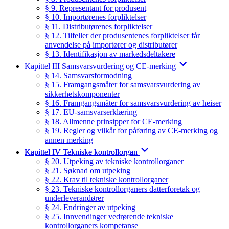
§ 9. Representant for produsent
§ 10. Importørenes forpliktelser
§ 11. Distributørenes forpliktelser
§ 12. Tilfeller der produsentenes forpliktelser får
anvendelse på importører og distributører
§ 13. Identifikasjon av markedsdeltakere
Kapittel III Samsvarsvurdering og CE-merking
§ 14. Samsvarsformodning
§ 15. Framgangsmåter for samsvarsvurdering av
sikkerhetskomponenter
§ 16. Framgangsmåter for samsvarsvurdering av heiser
§ 17. EU-samsvarserklæring
§ 18. Allmenne prinsipper for CE-merking
§ 19. Regler og vilkår for påføring av CE-merking og
annen merking
Kapittel IV Tekniske kontrollorgan
§ 20. Utpeking av tekniske kontrollorganer
§ 21. Søknad om utpeking
§ 22. Krav til tekniske kontrollorganer
§ 23. Tekniske kontrollorganers datterforetak og
underleverandører
§ 24. Endringer av utpeking
§ 25. Innvendinger vedrørende tekniske
kontrollorganers kompetanse