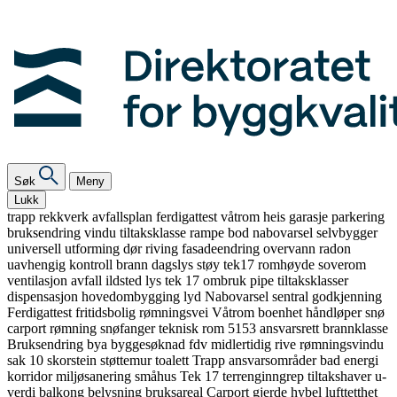
Søk
Meny
Lukk
trapp
rekkverk
avfallsplan
ferdigattest
våtrom
heis
garasje
parkering
bruksendring
vindu
tiltaksklasse
rampe
bod
nabovarsel
selvbygger
universell utforming
dør
riving
fasadeendring
overvann
radon
uavhengig kontroll
brann
dagslys
støy
tek17
romhøyde
soverom
ventilasjon
avfall
ildsted
lys
tek 17
ombruk
pipe
tiltaksklasser
dispensasjon
hovedombygging
lyd
Nabovarsel
sentral godkjenning
Ferdigattest
fritidsbolig
rømningsvei
Våtrom
boenhet
håndløper
snø
carport
rømning
snøfanger
teknisk rom
5153
ansvarsrett
brannklasse
Bruksendring
bya
byggesøknad
fdv
midlertidig
rive
rømningsvindu
sak 10
skorstein
støttemur
toalett
Trapp
ansvarsområder
bad
energi
korridor
miljøsanering
småhus
Tek 17
terrenginngrep
tiltakshaver
u-
verdi
balkong
belysning
bruksareal
Carport
gjerde
hybel
lufttetthet