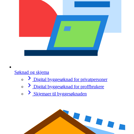
Søknad og skjema
Digital byggesøknad for privatpersoner
Digital byggesøknad for proffbrukere
Skjemaer til byggesøknaden