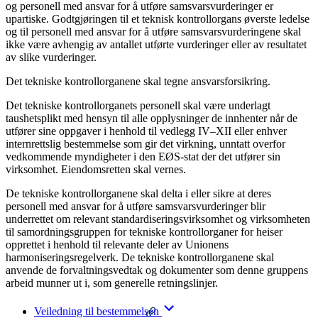
og personell med ansvar for å utføre samsvarsvurderinger er
upartiske. Godtgjøringen til et teknisk kontrollorgans øverste ledelse
og til personell med ansvar for å utføre samsvarsvurderingene skal
ikke være avhengig av antallet utførte vurderinger eller av resultatet
av slike vurderinger.
Det tekniske kontrollorganene skal tegne ansvarsforsikring.
Det tekniske kontrollorganets personell skal være underlagt
taushetsplikt med hensyn til alle opplysninger de innhenter når de
utfører sine oppgaver i henhold til vedlegg IV–XII eller enhver
internrettslig bestemmelse som gir det virkning, unntatt overfor
vedkommende myndigheter i den EØS-stat der det utfører sin
virksomhet. Eiendomsretten skal vernes.
De tekniske kontrollorganene skal delta i eller sikre at deres
personell med ansvar for å utføre samsvarsvurderinger blir
underrettet om relevant standardiseringsvirksomhet og virksomheten
til samordningsgruppen for tekniske kontrollorganer for heiser
opprettet i henhold til relevante deler av Unionens
harmoniseringsregelverk. De tekniske kontrollorganene skal
anvende de forvaltningsvedtak og dokumenter som denne gruppens
arbeid munner ut i, som generelle retningslinjer.
Veiledning til bestemmelsen