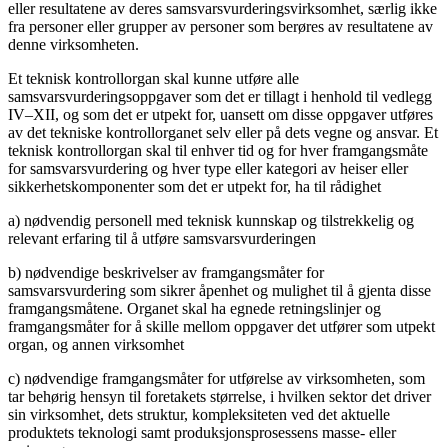
eller resultatene av deres samsvarsvurderingsvirksomhet, særlig ikke
fra personer eller grupper av personer som berøres av resultatene av
denne virksomheten.
Et teknisk kontrollorgan skal kunne utføre alle
samsvarsvurderingsoppgaver som det er tillagt i henhold til vedlegg
IV–XII, og som det er utpekt for, uansett om disse oppgaver utføres
av det tekniske kontrollorganet selv eller på dets vegne og ansvar. Et
teknisk kontrollorgan skal til enhver tid og for hver framgangsmåte
for samsvarsvurdering og hver type eller kategori av heiser eller
sikkerhetskomponenter som det er utpekt for, ha til rådighet
a) nødvendig personell med teknisk kunnskap og tilstrekkelig og
relevant erfaring til å utføre samsvarsvurderingen
b) nødvendige beskrivelser av framgangsmåter for
samsvarsvurdering som sikrer åpenhet og mulighet til å gjenta disse
framgangsmåtene. Organet skal ha egnede retningslinjer og
framgangsmåter for å skille mellom oppgaver det utfører som utpekt
organ, og annen virksomhet
c) nødvendige framgangsmåter for utførelse av virksomheten, som
tar behørig hensyn til foretakets størrelse, i hvilken sektor det driver
sin virksomhet, dets struktur, kompleksiteten ved det aktuelle
produktets teknologi samt produksjonsprosessens masse- eller