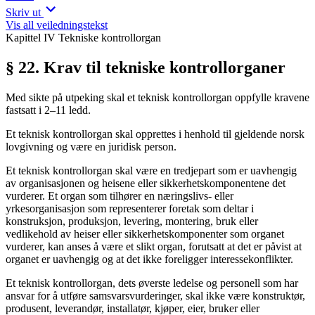
Skriv ut
Vis all veiledningstekst
Kapittel IV Tekniske kontrollorgan
§ 22. Krav til tekniske kontrollorganer
Med sikte på utpeking skal et teknisk kontrollorgan oppfylle kravene
fastsatt i 2–11 ledd.
Et teknisk kontrollorgan skal opprettes i henhold til gjeldende norsk
lovgivning og være en juridisk person.
Et teknisk kontrollorgan skal være en tredjepart som er uavhengig
av organisasjonen og heisene eller sikkerhetskomponentene det
vurderer. Et organ som tilhører en næringslivs- eller
yrkesorganisasjon som representerer foretak som deltar i
konstruksjon, produksjon, levering, montering, bruk eller
vedlikehold av heiser eller sikkerhetskomponenter som organet
vurderer, kan anses å være et slikt organ, forutsatt at det er påvist at
organet er uavhengig og at det ikke foreligger interessekonflikter.
Et teknisk kontrollorgan, dets øverste ledelse og personell som har
ansvar for å utføre samsvarsvurderinger, skal ikke være konstruktør,
produsent, leverandør, installatør, kjøper, eier, bruker eller