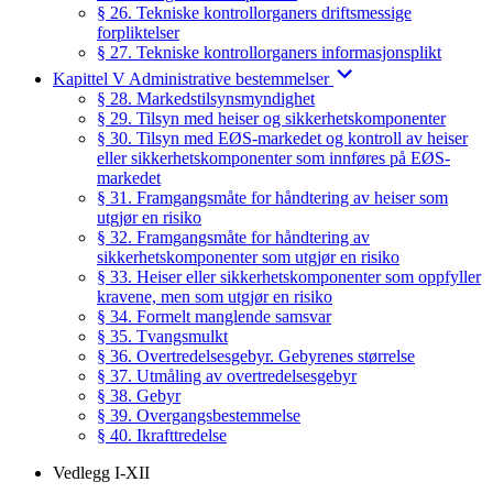
§ 26. Tekniske kontrollorganers driftsmessige
forpliktelser
§ 27. Tekniske kontrollorganers informasjonsplikt
Kapittel V Administrative bestemmelser
§ 28. Markedstilsynsmyndighet
§ 29. Tilsyn med heiser og sikkerhetskomponenter
§ 30. Tilsyn med EØS-markedet og kontroll av heiser
eller sikkerhetskomponenter som innføres på EØS-
markedet
§ 31. Framgangsmåte for håndtering av heiser som
utgjør en risiko
§ 32. Framgangsmåte for håndtering av
sikkerhetskomponenter som utgjør en risiko
§ 33. Heiser eller sikkerhetskomponenter som oppfyller
kravene, men som utgjør en risiko
§ 34. Formelt manglende samsvar
§ 35. Tvangsmulkt
§ 36. Overtredelsesgebyr. Gebyrenes størrelse
§ 37. Utmåling av overtredelsesgebyr
§ 38. Gebyr
§ 39. Overgangsbestemmelse
§ 40. Ikrafttredelse
Vedlegg I-XII