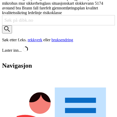
mikrohus
mur
sikkerhetsglass
situasjonskart
slokkevann
5174
avstand
bra
Brann
fall
farefelt
gjennomføringsplan
kvalitet
kvalitetssikring
ledelinje
risikoklasse
Søk etter f.eks.
rekkverk
eller
bruksendring
Laster inn...
Navigasjon