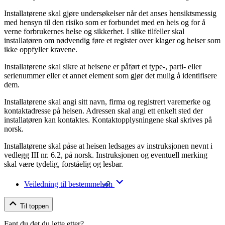
Installatørene skal gjøre undersøkelser når det anses hensiktsmessig
med hensyn til den risiko som er forbundet med en heis og for å
verne forbrukernes helse og sikkerhet. I slike tilfeller skal
installatøren om nødvendig føre et register over klager og heiser som
ikke oppfyller kravene.
Installatørene skal sikre at heisene er påført et type-, parti- eller
serienummer eller et annet element som gjør det mulig å identifisere
dem.
Installatørene skal angi sitt navn, firma og registrert varemerke og
kontaktadresse på heisen. Adressen skal angi ett enkelt sted der
installatøren kan kontaktes. Kontaktopplysningene skal skrives på
norsk.
Installatørene skal påse at heisen ledsages av instruksjonen nevnt i
vedlegg III nr. 6.2, på norsk. Instruksjonen og eventuell merking
skal være tydelig, forståelig og lesbar.
Veiledning til bestemmelsen
Til toppen
Fant du det du lette etter?