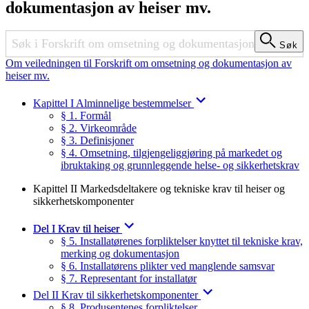
dokumentasjon av heiser mv.
Søk
Søk
Om veiledningen til Forskrift om omsetning og dokumentasjon av
heiser mv.
Kapittel I Alminnelige bestemmelser
§ 1. Formål
§ 2. Virkeområde
§ 3. Definisjoner
§ 4. Omsetning, tilgjengeliggjøring på markedet og
ibruktaking og grunnleggende helse- og sikkerhetskrav
Kapittel II Markedsdeltakere og tekniske krav til heiser og
sikkerhetskomponenter
Del I Krav til heiser
§ 5. Installatørenes forpliktelser knyttet til tekniske krav,
merking og dokumentasjon
§ 6. Installatørens plikter ved manglende samsvar
§ 7. Representant for installatør
Del II Krav til sikkerhetskomponenter
§ 8. Produsentenes forpliktelser