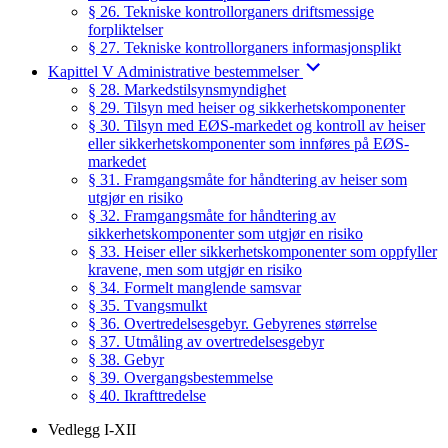
§ 26. Tekniske kontrollorganers driftsmessige
forpliktelser
§ 27. Tekniske kontrollorganers informasjonsplikt
Kapittel V Administrative bestemmelser
§ 28. Markedstilsynsmyndighet
§ 29. Tilsyn med heiser og sikkerhetskomponenter
§ 30. Tilsyn med EØS-markedet og kontroll av heiser
eller sikkerhetskomponenter som innføres på EØS-
markedet
§ 31. Framgangsmåte for håndtering av heiser som
utgjør en risiko
§ 32. Framgangsmåte for håndtering av
sikkerhetskomponenter som utgjør en risiko
§ 33. Heiser eller sikkerhetskomponenter som oppfyller
kravene, men som utgjør en risiko
§ 34. Formelt manglende samsvar
§ 35. Tvangsmulkt
§ 36. Overtredelsesgebyr. Gebyrenes størrelse
§ 37. Utmåling av overtredelsesgebyr
§ 38. Gebyr
§ 39. Overgangsbestemmelse
§ 40. Ikrafttredelse
Vedlegg I-XII