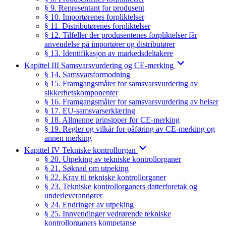
§ 9. Representant for produsent
§ 10. Importørenes forpliktelser
§ 11. Distributørenes forpliktelser
§ 12. Tilfeller der produsentenes forpliktelser får
anvendelse på importører og distributører
§ 13. Identifikasjon av markedsdeltakere
Kapittel III Samsvarsvurdering og CE-merking
§ 14. Samsvarsformodning
§ 15. Framgangsmåter for samsvarsvurdering av
sikkerhetskomponenter
§ 16. Framgangsmåter for samsvarsvurdering av heiser
§ 17. EU-samsvarserklæring
§ 18. Allmenne prinsipper for CE-merking
§ 19. Regler og vilkår for påføring av CE-merking og
annen merking
Kapittel IV Tekniske kontrollorgan
§ 20. Utpeking av tekniske kontrollorganer
§ 21. Søknad om utpeking
§ 22. Krav til tekniske kontrollorganer
§ 23. Tekniske kontrollorganers datterforetak og
underleverandører
§ 24. Endringer av utpeking
§ 25. Innvendinger vedrørende tekniske
kontrollorganers kompetanse