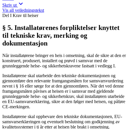
Skriv ut
Vis all veiledningstekst
Del I Krav til heiser
§ 5. Installatørenes forpliktelser knyttet
til tekniske krav, merking og
dokumentasjon
Når installatørene bringer en heis i omsetning, skal de sikre at den er
konstruert, produsert, installert og prøvd i samsvar med de
grunnleggende helse- og sikkerhetskravene fastsatt i vedlegg I.
Installatørene skal utarbeide den tekniske dokumentasjonen og
gjennomføre den relevante framgangsmåten for samsvarsvurdering
nevnt i § 16 eller sørge for at den gjennomføres. Når det ved denne
framgangsmåten påvises at heisen er i samsvar med gjeldende
grunnleggende helse- og sikkerhetskrav, skal installatøren utarbeide
en EU-samsvarserklæring, sikre at den følger med heisen, og påføre
CE-merkingen.
Installatørene skal oppbevare den tekniske dokumentasjonen, EU-
samsvarserklæringen og eventuelt beslutning om godkjenning av
kvalitetssystemer i ti år etter at heisen ble brakt i omsetning.