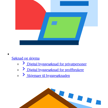
Søknad og skjema
Digital byggesøknad for privatpersoner
Digital byggesøknad for proffbrukere
Skjemaer til byggesøknaden