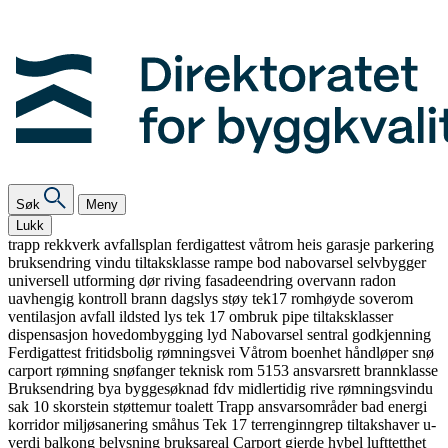
Søk
Meny
Lukk
trapp
rekkverk
avfallsplan
ferdigattest
våtrom
heis
garasje
parkering
bruksendring
vindu
tiltaksklasse
rampe
bod
nabovarsel
selvbygger
universell utforming
dør
riving
fasadeendring
overvann
radon
uavhengig kontroll
brann
dagslys
støy
tek17
romhøyde
soverom
ventilasjon
avfall
ildsted
lys
tek 17
ombruk
pipe
tiltaksklasser
dispensasjon
hovedombygging
lyd
Nabovarsel
sentral godkjenning
Ferdigattest
fritidsbolig
rømningsvei
Våtrom
boenhet
håndløper
snø
carport
rømning
snøfanger
teknisk rom
5153
ansvarsrett
brannklasse
Bruksendring
bya
byggesøknad
fdv
midlertidig
rive
rømningsvindu
sak 10
skorstein
støttemur
toalett
Trapp
ansvarsområder
bad
energi
korridor
miljøsanering
småhus
Tek 17
terrenginngrep
tiltakshaver
u-
verdi
balkong
belysning
bruksareal
Carport
gjerde
hybel
lufttetthet