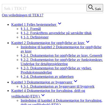
Søk
Søk
Om veiledningen til TEK17
Kapittel 1 Felles bestemmelser
§ 1-1. Formål
§ 1-2. Forskriftens anvendelse på særskilte tiltak
§ 1-3. Definisjoner
Kapittel 2 Dokumentasjon for oppfyllelse av krav
Innledning til kapittel 2 Dokumentasjon for oppfyllelse
av krav
§ 2-1. Dokumentasjon for oppfyllelse av krav. Generelt
§ 2-2. Dokumentasjon for oppfyllelse av funksjonskrav.
Underlag for detaljprosjektering
§ 2-3. Dokumentasjon for oppfyllelse av ytelser.
Produksjonsunderlag
§ 2-4. Dokumentasjon av utførelsen
Kapittel 3 Dokumentasjon av byggevarer
§ 3-1. Dokumentasjon av byggevarer til byggverk
Kapittel 4 Dokumentasjon for forvaltning, drift og
vedlikehold (FDV)
Innledning til kapittel 4 Dokumentasjon for forvaltning,
drift og vedlikehold (FDV)