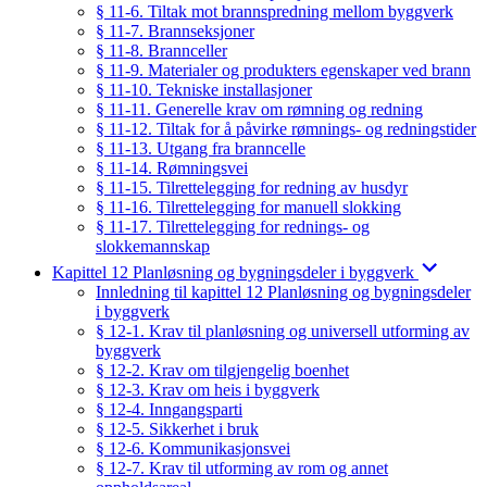
§ 11-6. Tiltak mot brannspredning mellom byggverk
§ 11-7. Brannseksjoner
§ 11-8. Brannceller
§ 11-9. Materialer og produkters egenskaper ved brann
§ 11-10. Tekniske installasjoner
§ 11-11. Generelle krav om rømning og redning
§ 11-12. Tiltak for å påvirke rømnings- og redningstider
§ 11-13. Utgang fra branncelle
§ 11-14. Rømningsvei
§ 11-15. Tilrettelegging for redning av husdyr
§ 11-16. Tilrettelegging for manuell slokking
§ 11-17. Tilrettelegging for rednings- og
slokkemannskap
Kapittel 12 Planløsning og bygningsdeler i byggverk
Innledning til kapittel 12 Planløsning og bygningsdeler
i byggverk
§ 12-1. Krav til planløsning og universell utforming av
byggverk
§ 12-2. Krav om tilgjengelig boenhet
§ 12-3. Krav om heis i byggverk
§ 12-4. Inngangsparti
§ 12-5. Sikkerhet i bruk
§ 12-6. Kommunikasjonsvei
§ 12-7. Krav til utforming av rom og annet