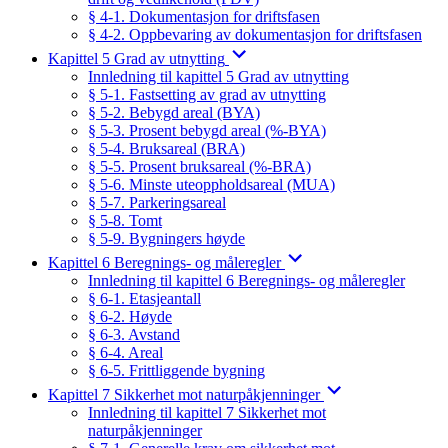
§ 4-1. Dokumentasjon for driftsfasen
§ 4-2. Oppbevaring av dokumentasjon for driftsfasen
Kapittel 5 Grad av utnytting
Innledning til kapittel 5 Grad av utnytting
§ 5-1. Fastsetting av grad av utnytting
§ 5-2. Bebygd areal (BYA)
§ 5-3. Prosent bebygd areal (%-BYA)
§ 5-4. Bruksareal (BRA)
§ 5-5. Prosent bruksareal (%-BRA)
§ 5-6. Minste uteoppholdsareal (MUA)
§ 5-7. Parkeringsareal
§ 5-8. Tomt
§ 5-9. Bygningers høyde
Kapittel 6 Beregnings- og måleregler
Innledning til kapittel 6 Beregnings- og måleregler
§ 6-1. Etasjeantall
§ 6-2. Høyde
§ 6-3. Avstand
§ 6-4. Areal
§ 6-5. Frittliggende bygning
Kapittel 7 Sikkerhet mot naturpåkjenninger
Innledning til kapittel 7 Sikkerhet mot
naturpåkjenninger