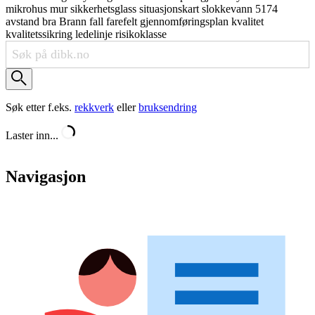
mikrohus
mur
sikkerhetsglass
situasjonskart
slokkevann
5174
avstand
bra
Brann
fall
farefelt
gjennomføringsplan
kvalitet
kvalitetssikring
ledelinje
risikoklasse
Søk etter f.eks.
rekkverk
eller
bruksendring
Laster inn...
Navigasjon