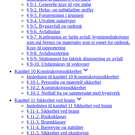
§ 9-1. Generelle krav til ytre miljø
§ 9-2. Helse- og miljøfarlige stoffer
§ 9-3. Forurensning i grunnen
§ 9-4. Utvalgte naturtyper
§ 9-5. Byggavfall og ombruk
§ 9-6. Avfallsplan
§ 9-7. Kartlegging av farlig avfall, bygningsfraksjoner
som må fjernes og materialer som er egnet for ombruk.
Krav til rapportering
§ 9-8. Avfallssortering
§ 9-9. Sluttrapport for faktisk disponering av avfall
§ 9-10. Utslippskrav til vedovner
Kapittel 10 Konstruksjonssikkerhet
Innledning til kapittel 10 Konstruksjonssikkerhet
§ 10-1. Personlig og materiell sikkerhet
§ 10-2. Konstruksjonssikkerhet
§ 10-3. Nedfall fra og sammenstøt med byggverk
Kapittel 11 Sikkerhet ved brann
Innledning til kapittel 11 Sikkerhet ved brann
§ 11-1. Sikkerhet ved brann
§ 11-2. Risikoklasser
§ 11-3. Brannklasser
§ 11-4. Bæreevne og stabilitet
§ 11-5. Sikkerhet ved eksplosjon