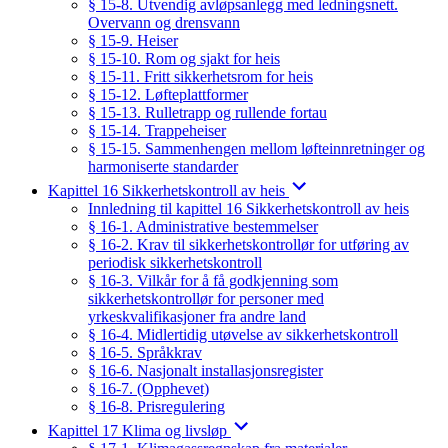
§ 15-8. Utvendig avløpsanlegg med ledningsnett.
Overvann og drensvann
§ 15-9. Heiser
§ 15-10. Rom og sjakt for heis
§ 15-11. Fritt sikkerhetsrom for heis
§ 15-12. Løfteplattformer
§ 15-13. Rulletrapp og rullende fortau
§ 15-14. Trappeheiser
§ 15-15. Sammenhengen mellom løfteinnretninger og
harmoniserte standarder
Kapittel 16 Sikkerhetskontroll av heis
Innledning til kapittel 16 Sikkerhetskontroll av heis
§ 16-1. Administrative bestemmelser
§ 16-2. Krav til sikkerhetskontrollør for utføring av
periodisk sikkerhetskontroll
§ 16-3. Vilkår for å få godkjenning som
sikkerhetskontrollør for personer med
yrkeskvalifikasjoner fra andre land
§ 16-4. Midlertidig utøvelse av sikkerhetskontroll
§ 16-5. Språkkrav
§ 16-6. Nasjonalt installasjonsregister
§ 16-7. (Opphevet)
§ 16-8. Prisregulering
Kapittel 17 Klima og livsløp