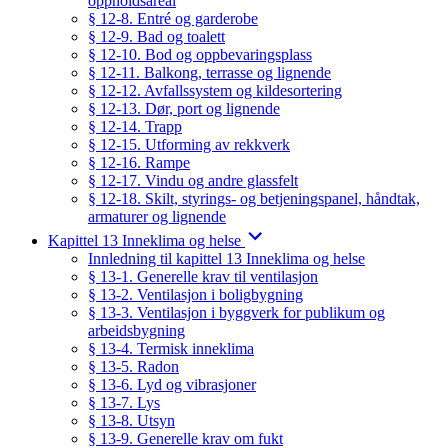
oppholdsareal
§ 12-8. Entré og garderobe
§ 12-9. Bad og toalett
§ 12-10. Bod og oppbevaringsplass
§ 12-11. Balkong, terrasse og lignende
§ 12-12. Avfallssystem og kildesortering
§ 12-13. Dør, port og lignende
§ 12-14. Trapp
§ 12-15. Utforming av rekkverk
§ 12-16. Rampe
§ 12-17. Vindu og andre glassfelt
§ 12-18. Skilt, styrings- og betjeningspanel, håndtak,
armaturer og lignende
Kapittel 13 Inneklima og helse
Innledning til kapittel 13 Inneklima og helse
§ 13-1. Generelle krav til ventilasjon
§ 13-2. Ventilasjon i boligbygning
§ 13-3. Ventilasjon i byggverk for publikum og
arbeidsbygning
§ 13-4. Termisk inneklima
§ 13-5. Radon
§ 13-6. Lyd og vibrasjoner
§ 13-7. Lys
§ 13-8. Utsyn
§ 13-9. Generelle krav om fukt