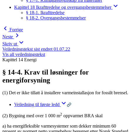
§ 17-1. Klimagassregnskap fra materialer
Kapittel 18 Ikrafttredelse og overgangsbestemmelser
§ 18-1. Ikrafttredelse
§ 18-2. Overgangsbestemmelser
Forrige
Neste
Skriv ut
Veiledningstekst sist endret 01.07.22
Vis all veiledningstekst
Kapittel 14 Energi
§ 14-4. Krav til løsninger for
energiforsyning
(1) Det er ikke tillatt å installere varmeinstallasjon for fossilt brensel.
Veiledning til første ledd
2
(2) Bygning med over 1 000 m
oppvarmet BRA skal
a) ha energifleksible varmesystemer som dekker minimum 60
prosent av normert netto varmebehov beregnet etter Norsk Standard