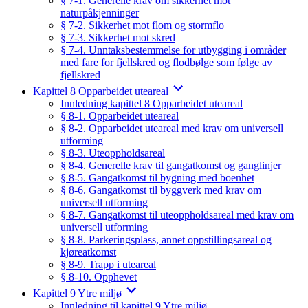
§ 7-1. Generelle krav om sikkerhet mot
naturpåkjenninger
§ 7-2. Sikkerhet mot flom og stormflo
§ 7-3. Sikkerhet mot skred
§ 7-4. Unntaksbestemmelse for utbygging i områder
med fare for fjellskred og flodbølge som følge av
fjellskred
Kapittel 8 Opparbeidet uteareal
Innledning kapittel 8 Opparbeidet uteareal
§ 8-1. Opparbeidet uteareal
§ 8-2. Opparbeidet uteareal med krav om universell
utforming
§ 8-3. Uteoppholdsareal
§ 8-4. Generelle krav til gangatkomst og ganglinjer
§ 8-5. Gangatkomst til bygning med boenhet
§ 8-6. Gangatkomst til byggverk med krav om
universell utforming
§ 8-7. Gangatkomst til uteoppholdsareal med krav om
universell utforming
§ 8-8. Parkeringsplass, annet oppstillingsareal og
kjøreatkomst
§ 8-9. Trapp i uteareal
§ 8-10. Opphevet
Kapittel 9 Ytre miljø
Innledning til kapittel 9 Ytre miljø