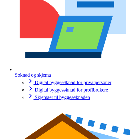
Søknad og skjema
Digital byggesøknad for privatpersoner
Digital byggesøknad for proffbrukere
Skjemaer til byggesøknaden