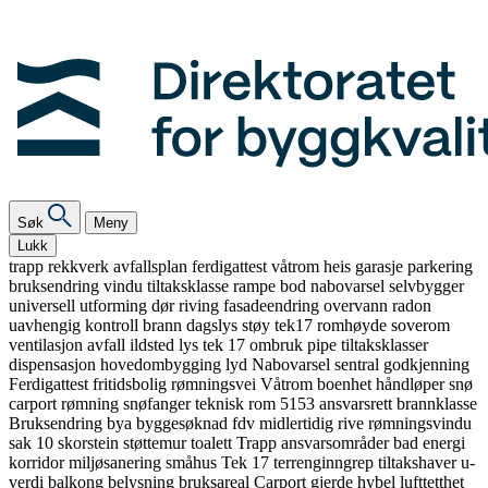
Søk
Meny
Lukk
trapp
rekkverk
avfallsplan
ferdigattest
våtrom
heis
garasje
parkering
bruksendring
vindu
tiltaksklasse
rampe
bod
nabovarsel
selvbygger
universell utforming
dør
riving
fasadeendring
overvann
radon
uavhengig kontroll
brann
dagslys
støy
tek17
romhøyde
soverom
ventilasjon
avfall
ildsted
lys
tek 17
ombruk
pipe
tiltaksklasser
dispensasjon
hovedombygging
lyd
Nabovarsel
sentral godkjenning
Ferdigattest
fritidsbolig
rømningsvei
Våtrom
boenhet
håndløper
snø
carport
rømning
snøfanger
teknisk rom
5153
ansvarsrett
brannklasse
Bruksendring
bya
byggesøknad
fdv
midlertidig
rive
rømningsvindu
sak 10
skorstein
støttemur
toalett
Trapp
ansvarsområder
bad
energi
korridor
miljøsanering
småhus
Tek 17
terrenginngrep
tiltakshaver
u-
verdi
balkong
belysning
bruksareal
Carport
gjerde
hybel
lufttetthet