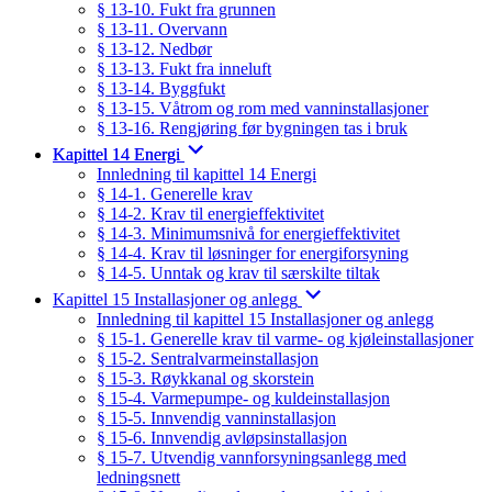
§ 13-10. Fukt fra grunnen
§ 13-11. Overvann
§ 13-12. Nedbør
§ 13-13. Fukt fra inneluft
§ 13-14. Byggfukt
§ 13-15. Våtrom og rom med vanninstallasjoner
§ 13-16. Rengjøring før bygningen tas i bruk
Kapittel 14 Energi
Innledning til kapittel 14 Energi
§ 14-1. Generelle krav
§ 14-2. Krav til energieffektivitet
§ 14-3. Minimumsnivå for energieffektivitet
§ 14-4. Krav til løsninger for energiforsyning
§ 14-5. Unntak og krav til særskilte tiltak
Kapittel 15 Installasjoner og anlegg
Innledning til kapittel 15 Installasjoner og anlegg
§ 15-1. Generelle krav til varme- og kjøleinstallasjoner
§ 15-2. Sentralvarmeinstallasjon
§ 15-3. Røykkanal og skorstein
§ 15-4. Varmepumpe- og kuldeinstallasjon
§ 15-5. Innvendig vanninstallasjon
§ 15-6. Innvendig avløpsinstallasjon
§ 15-7. Utvendig vannforsyningsanlegg med
ledningsnett