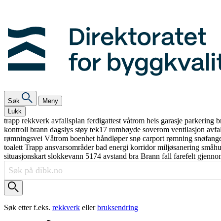
Søk
Meny
Lukk
trapp
rekkverk
avfallsplan
ferdigattest
våtrom
heis
garasje
parkering
b
kontroll
brann
dagslys
støy
tek17
romhøyde
soverom
ventilasjon
avfa
rømningsvei
Våtrom
boenhet
håndløper
snø
carport
rømning
snøfang
toalett
Trapp
ansvarsområder
bad
energi
korridor
miljøsanering
småh
situasjonskart
slokkevann
5174
avstand
bra
Brann
fall
farefelt
gjenno
Søk etter f.eks.
rekkverk
eller
bruksendring