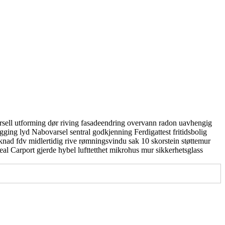
rsell utforming
dør
riving
fasadeendring
overvann
radon
uavhengig
gging
lyd
Nabovarsel
sentral godkjenning
Ferdigattest
fritidsbolig
knad
fdv
midlertidig
rive
rømningsvindu
sak 10
skorstein
støttemur
real
Carport
gjerde
hybel
lufttetthet
mikrohus
mur
sikkerhetsglass