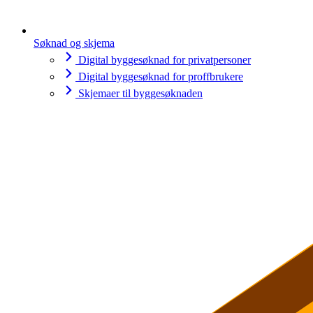
Søknad og skjema
Digital byggesøknad for privatpersoner
Digital byggesøknad for proffbrukere
Skjemaer til byggesøknaden