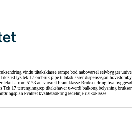
ruksendring
vindu
tiltaksklasse
rampe
bod
nabovarsel
selvbygger
unive
ll
ildsted
lys
tek 17
ombruk
pipe
tiltaksklasser
dispensasjon
hovedomby
er
teknisk rom
5153
ansvarsrett
brannklasse
Bruksendring
bya
byggesø
us
Tek 17
terrenginngrep
tiltakshaver
u-verdi
balkong
belysning
bruksa
mføringsplan
kvalitet
kvalitetssikring
ledelinje
risikoklasse