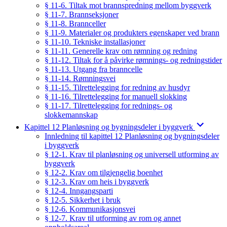
§ 11-6. Tiltak mot brannspredning mellom byggverk
§ 11-7. Brannseksjoner
§ 11-8. Brannceller
§ 11-9. Materialer og produkters egenskaper ved brann
§ 11-10. Tekniske installasjoner
§ 11-11. Generelle krav om rømning og redning
§ 11-12. Tiltak for å påvirke rømnings- og redningstider
§ 11-13. Utgang fra branncelle
§ 11-14. Rømningsvei
§ 11-15. Tilrettelegging for redning av husdyr
§ 11-16. Tilrettelegging for manuell slokking
§ 11-17. Tilrettelegging for rednings- og
slokkemannskap
Kapittel 12 Planløsning og bygningsdeler i byggverk
Innledning til kapittel 12 Planløsning og bygningsdeler
i byggverk
§ 12-1. Krav til planløsning og universell utforming av
byggverk
§ 12-2. Krav om tilgjengelig boenhet
§ 12-3. Krav om heis i byggverk
§ 12-4. Inngangsparti
§ 12-5. Sikkerhet i bruk
§ 12-6. Kommunikasjonsvei
§ 12-7. Krav til utforming av rom og annet