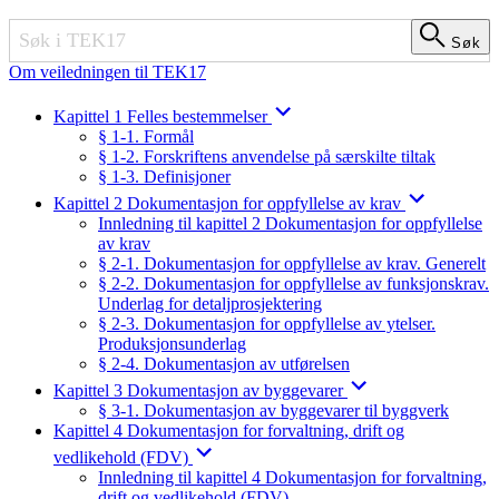
Søk
Søk
Om veiledningen til TEK17
Kapittel 1 Felles bestemmelser
§ 1-1. Formål
§ 1-2. Forskriftens anvendelse på særskilte tiltak
§ 1-3. Definisjoner
Kapittel 2 Dokumentasjon for oppfyllelse av krav
Innledning til kapittel 2 Dokumentasjon for oppfyllelse
av krav
§ 2-1. Dokumentasjon for oppfyllelse av krav. Generelt
§ 2-2. Dokumentasjon for oppfyllelse av funksjonskrav.
Underlag for detaljprosjektering
§ 2-3. Dokumentasjon for oppfyllelse av ytelser.
Produksjonsunderlag
§ 2-4. Dokumentasjon av utførelsen
Kapittel 3 Dokumentasjon av byggevarer
§ 3-1. Dokumentasjon av byggevarer til byggverk
Kapittel 4 Dokumentasjon for forvaltning, drift og
vedlikehold (FDV)
Innledning til kapittel 4 Dokumentasjon for forvaltning,
drift og vedlikehold (FDV)