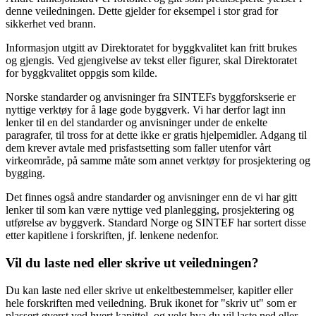
denne veiledningen. Dette gjelder for eksempel i stor grad for
sikkerhet ved brann.
Informasjon utgitt av Direktoratet for byggkvalitet kan fritt brukes
og gjengis. Ved gjengivelse av tekst eller figurer, skal Direktoratet
for byggkvalitet oppgis som kilde.
Norske standarder og anvisninger fra SINTEFs byggforskserie er
nyttige verktøy for å lage gode byggverk. Vi har derfor lagt inn
lenker til en del standarder og anvisninger under de enkelte
paragrafer, til tross for at dette ikke er gratis hjelpemidler. Adgang til
dem krever avtale med prisfastsetting som faller utenfor vårt
virkeområde, på samme måte som annet verktøy for prosjektering og
bygging.
Det finnes også andre standarder og anvisninger enn de vi har gitt
lenker til som kan være nyttige ved planlegging, prosjektering og
utførelse av byggverk. Standard Norge og SINTEF har sortert disse
etter kapitlene i forskriften, jf. lenkene nedenfor.
Vil du laste ned eller skrive ut veiledningen?
Du kan laste ned eller skrive ut enkeltbestemmelser, kapitler eller
hele forskriften med veiledning. Bruk ikonet for "skriv ut" som er
plassert øverst ved hvert kapittel, og velg hva du vil laste ned eller