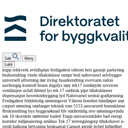
Søk
Meny
Lukk
trapp
rekkverk
avfallsplan
ferdigattest
våtrom
heis
garasje
parkering
bruksendring
vindu
tiltaksklasse
rampe
bod
nabovarsel
selvbygger
universell utforming
dør
riving
fasadeendring
overvann
radon
uavhengig kontroll
brann
dagslys
støy
tek17
romhøyde
soverom
ventilasjon
avfall
ildsted
lys
tek 17
ombruk
pipe
tiltaksklasser
dispensasjon
hovedombygging
lyd
Nabovarsel
sentral godkjenning
Ferdigattest
fritidsbolig
rømningsvei
Våtrom
boenhet
håndløper
snø
carport
rømning
snøfanger
teknisk rom
5153
ansvarsrett
brannklasse
Bruksendring
bya
byggesøknad
fdv
midlertidig
rive
rømningsvindu
sak 10
skorstein
støttemur
toalett
Trapp
ansvarsområder
bad
energi
korridor
miljøsanering
småhus
Tek 17
terrenginngrep
tiltakshaver
u-
verdi
balkong
belysning
bruksareal
Carport
gjerde
hybel
lufttetthet