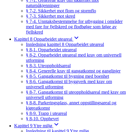
§ 7-1. Generelle krav om sikkerhet mot
naturpåkjenninger
§ 7-2. Sikkerhet mot flom og stormflo
§ 7-3. Sikkerhet mot skred
§ 7-4. Unntaksbestemmelse for utbygging i områder
med fare for fjellskred og flodbølge som følge av
fjellskred
Kapittel 8 Opparbeidet uteareal
Innledning kapittel 8 Opparbeidet uteareal
§ 8-1. Opparbeidet uteareal
§ 8-2. Opparbeidet uteareal med krav om universell
utforming
§ 8-3. Uteoppholdsareal
§ 8-4. Generelle krav til gangatkomst og ganglinjer
§ 8-5. Gangatkomst til bygning med boenhet
§ 8-6. Gangatkomst til byggverk med krav om
universell utforming
§ 8-7. Gangatkomst til uteoppholdsareal med krav om
universell utforming
§ 8-8. Parkeringsplass, annet oppstillingsareal og
kjøreatkomst
§ 8-9. Trapp i uteareal
§ 8-10. Opphevet
Kapittel 9 Ytre miljø
Innledning til kapittel 9 Ytre miljø