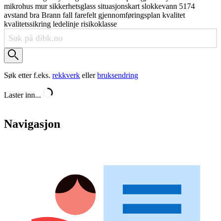
mikrohus
mur
sikkerhetsglass
situasjonskart
slokkevann
5174
avstand
bra
Brann
fall
farefelt
gjennomføringsplan
kvalitet
kvalitetssikring
ledelinje
risikoklasse
Søk etter f.eks.
rekkverk
eller
bruksendring
Laster inn...
Navigasjon