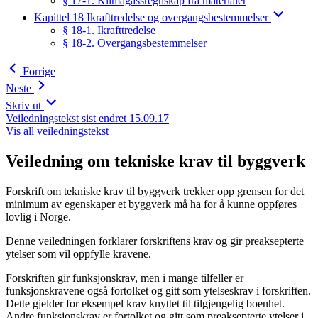
§ 17-1. Klimagassregnskap fra materialer
Kapittel 18 Ikrafttredelse og overgangsbestemmelser
§ 18-1. Ikrafttredelse
§ 18-2. Overgangsbestemmelser
Forrige
Neste
Skriv ut
Veiledningstekst sist endret 15.09.17
Vis all veiledningstekst
Veiledning om tekniske krav til byggverk
Forskrift om tekniske krav til byggverk trekker opp grensen for det
minimum av egenskaper et byggverk må ha for å kunne oppføres
lovlig i Norge.
Denne veiledningen forklarer forskriftens krav og gir preaksepterte
ytelser som vil oppfylle kravene.
Forskriften gir funksjonskrav, men i mange tilfeller er
funksjonskravene også fortolket og gitt som ytelseskrav i forskriften.
Dette gjelder for eksempel krav knyttet til tilgjengelig boenhet.
Andre funksjonskrav er fortolket og gitt som preaksepterte ytelser i