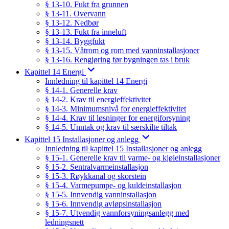
§ 13-10. Fukt fra grunnen
§ 13-11. Overvann
§ 13-12. Nedbør
§ 13-13. Fukt fra inneluft
§ 13-14. Byggfukt
§ 13-15. Våtrom og rom med vanninstallasjoner
§ 13-16. Rengjøring før bygningen tas i bruk
Kapittel 14 Energi
Innledning til kapittel 14 Energi
§ 14-1. Generelle krav
§ 14-2. Krav til energieffektivitet
§ 14-3. Minimumsnivå for energieffektivitet
§ 14-4. Krav til løsninger for energiforsyning
§ 14-5. Unntak og krav til særskilte tiltak
Kapittel 15 Installasjoner og anlegg
Innledning til kapittel 15 Installasjoner og anlegg
§ 15-1. Generelle krav til varme- og kjøleinstallasjoner
§ 15-2. Sentralvarmeinstallasjon
§ 15-3. Røykkanal og skorstein
§ 15-4. Varmepumpe- og kuldeinstallasjon
§ 15-5. Innvendig vanninstallasjon
§ 15-6. Innvendig avløpsinstallasjon
§ 15-7. Utvendig vannforsyningsanlegg med
ledningsnett