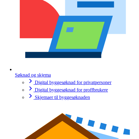
Søknad og skjema
Digital byggesøknad for privatpersoner
Digital byggesøknad for proffbrukere
Skjemaer til byggesøknaden