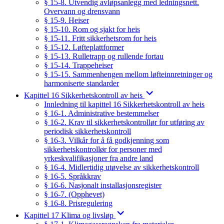
§ 15-8. Utvendig avløpsanlegg med ledningsnett.
Overvann og drensvann
§ 15-9. Heiser
§ 15-10. Rom og sjakt for heis
§ 15-11. Fritt sikkerhetsrom for heis
§ 15-12. Løfteplattformer
§ 15-13. Rulletrapp og rullende fortau
§ 15-14. Trappeheiser
§ 15-15. Sammenhengen mellom løfteinnretninger og
harmoniserte standarder
Kapittel 16 Sikkerhetskontroll av heis
Innledning til kapittel 16 Sikkerhetskontroll av heis
§ 16-1. Administrative bestemmelser
§ 16-2. Krav til sikkerhetskontrollør for utføring av
periodisk sikkerhetskontroll
§ 16-3. Vilkår for å få godkjenning som
sikkerhetskontrollør for personer med
yrkeskvalifikasjoner fra andre land
§ 16-4. Midlertidig utøvelse av sikkerhetskontroll
§ 16-5. Språkkrav
§ 16-6. Nasjonalt installasjonsregister
§ 16-7. (Opphevet)
§ 16-8. Prisregulering
Kapittel 17 Klima og livsløp