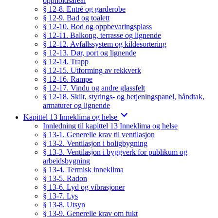
oppholdsareal
§ 12-8. Entré og garderobe
§ 12-9. Bad og toalett
§ 12-10. Bod og oppbevaringsplass
§ 12-11. Balkong, terrasse og lignende
§ 12-12. Avfallssystem og kildesortering
§ 12-13. Dør, port og lignende
§ 12-14. Trapp
§ 12-15. Utforming av rekkverk
§ 12-16. Rampe
§ 12-17. Vindu og andre glassfelt
§ 12-18. Skilt, styrings- og betjeningspanel, håndtak,
armaturer og lignende
Kapittel 13 Inneklima og helse
Innledning til kapittel 13 Inneklima og helse
§ 13-1. Generelle krav til ventilasjon
§ 13-2. Ventilasjon i boligbygning
§ 13-3. Ventilasjon i byggverk for publikum og
arbeidsbygning
§ 13-4. Termisk inneklima
§ 13-5. Radon
§ 13-6. Lyd og vibrasjoner
§ 13-7. Lys
§ 13-8. Utsyn
§ 13-9. Generelle krav om fukt