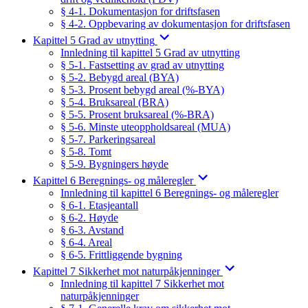
§ 4-1. Dokumentasjon for driftsfasen
§ 4-2. Oppbevaring av dokumentasjon for driftsfasen
Kapittel 5 Grad av utnytting
Innledning til kapittel 5 Grad av utnytting
§ 5-1. Fastsetting av grad av utnytting
§ 5-2. Bebygd areal (BYA)
§ 5-3. Prosent bebygd areal (%-BYA)
§ 5-4. Bruksareal (BRA)
§ 5-5. Prosent bruksareal (%-BRA)
§ 5-6. Minste uteoppholdsareal (MUA)
§ 5-7. Parkeringsareal
§ 5-8. Tomt
§ 5-9. Bygningers høyde
Kapittel 6 Beregnings- og måleregler
Innledning til kapittel 6 Beregnings- og måleregler
§ 6-1. Etasjeantall
§ 6-2. Høyde
§ 6-3. Avstand
§ 6-4. Areal
§ 6-5. Frittliggende bygning
Kapittel 7 Sikkerhet mot naturpåkjenninger
Innledning til kapittel 7 Sikkerhet mot
naturpåkjenninger