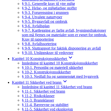
§ 9-1. Generelle krav til ytre miljø
§ 9-2. Helse- og miljøfarlige stoffer
§ 9-3. Forurensning i grunnen
§ 9-4. Utvalgte naturtyper
§ 9-5. Byggavfall og ombruk
§ 9-6. Avfallsplan
§ 9-7. Kartlegging av farlig avfall, bygningsfraksjoner
som må fjernes og materialer som er egnet for ombruk.
Krav til rapportering
§ 9-8. Avfallssortering
§ 9-9. Sluttrapport for faktisk disponering av avfall
§ 9-10. Utslippskrav til vedovner
Kapittel 10 Konstruksjonssikkerhet
Innledning til kapittel 10 Konstruksjonssikkerhet
§ 10-1. Personlig og materiell sikkerhet
§ 10-2. Konstruksjonssikkerhet
§ 10-3. Nedfall fra og sammenstøt med byggverk
Kapittel 11 Sikkerhet ved brann
Innledning til kapittel 11 Sikkerhet ved brann
§ 11-1. Sikkerhet ved brann
§ 11-2. Risikoklasser
§ 11-3. Brannklasser
§ 11-4. Bæreevne og stabilitet
§ 11-5. Sikkerhet ved eksplosjon