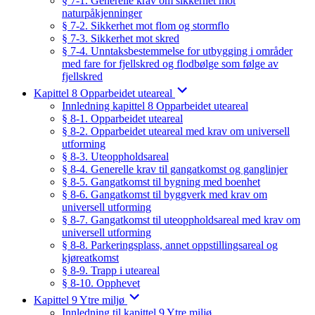
§ 7-1. Generelle krav om sikkerhet mot
naturpåkjenninger
§ 7-2. Sikkerhet mot flom og stormflo
§ 7-3. Sikkerhet mot skred
§ 7-4. Unntaksbestemmelse for utbygging i områder
med fare for fjellskred og flodbølge som følge av
fjellskred
Kapittel 8 Opparbeidet uteareal
Innledning kapittel 8 Opparbeidet uteareal
§ 8-1. Opparbeidet uteareal
§ 8-2. Opparbeidet uteareal med krav om universell
utforming
§ 8-3. Uteoppholdsareal
§ 8-4. Generelle krav til gangatkomst og ganglinjer
§ 8-5. Gangatkomst til bygning med boenhet
§ 8-6. Gangatkomst til byggverk med krav om
universell utforming
§ 8-7. Gangatkomst til uteoppholdsareal med krav om
universell utforming
§ 8-8. Parkeringsplass, annet oppstillingsareal og
kjøreatkomst
§ 8-9. Trapp i uteareal
§ 8-10. Opphevet
Kapittel 9 Ytre miljø
Innledning til kapittel 9 Ytre miljø