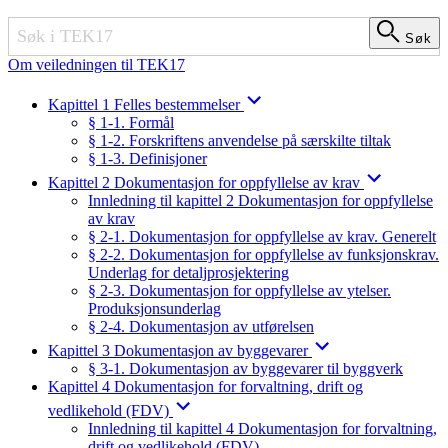
Søk
Søk
Om veiledningen til TEK17
Kapittel 1 Felles bestemmelser
§ 1-1. Formål
§ 1-2. Forskriftens anvendelse på særskilte tiltak
§ 1-3. Definisjoner
Kapittel 2 Dokumentasjon for oppfyllelse av krav
Innledning til kapittel 2 Dokumentasjon for oppfyllelse
av krav
§ 2-1. Dokumentasjon for oppfyllelse av krav. Generelt
§ 2-2. Dokumentasjon for oppfyllelse av funksjonskrav.
Underlag for detaljprosjektering
§ 2-3. Dokumentasjon for oppfyllelse av ytelser.
Produksjonsunderlag
§ 2-4. Dokumentasjon av utførelsen
Kapittel 3 Dokumentasjon av byggevarer
§ 3-1. Dokumentasjon av byggevarer til byggverk
Kapittel 4 Dokumentasjon for forvaltning, drift og
vedlikehold (FDV)
Innledning til kapittel 4 Dokumentasjon for forvaltning,
drift og vedlikehold (FDV)