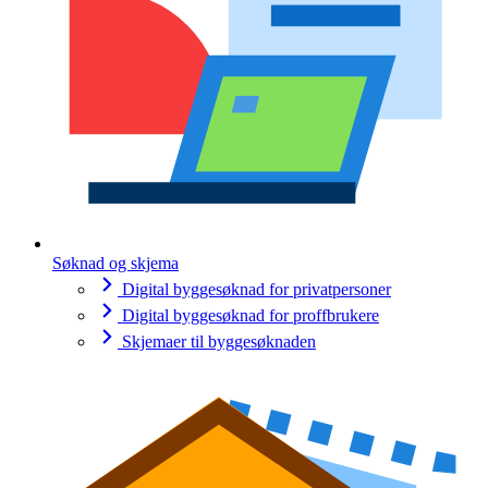
Søknad og skjema
Digital byggesøknad for privatpersoner
Digital byggesøknad for proffbrukere
Skjemaer til byggesøknaden