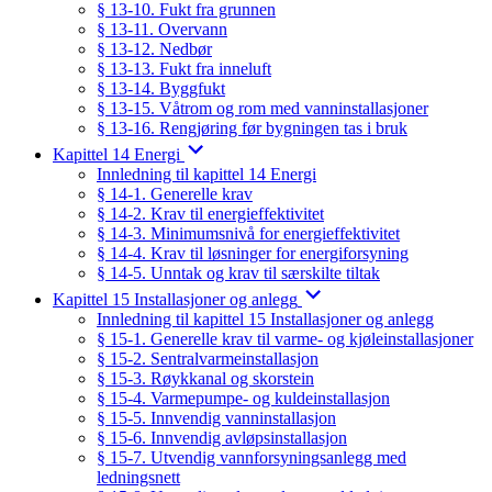
§ 13-10. Fukt fra grunnen
§ 13-11. Overvann
§ 13-12. Nedbør
§ 13-13. Fukt fra inneluft
§ 13-14. Byggfukt
§ 13-15. Våtrom og rom med vanninstallasjoner
§ 13-16. Rengjøring før bygningen tas i bruk
Kapittel 14 Energi
Innledning til kapittel 14 Energi
§ 14-1. Generelle krav
§ 14-2. Krav til energieffektivitet
§ 14-3. Minimumsnivå for energieffektivitet
§ 14-4. Krav til løsninger for energiforsyning
§ 14-5. Unntak og krav til særskilte tiltak
Kapittel 15 Installasjoner og anlegg
Innledning til kapittel 15 Installasjoner og anlegg
§ 15-1. Generelle krav til varme- og kjøleinstallasjoner
§ 15-2. Sentralvarmeinstallasjon
§ 15-3. Røykkanal og skorstein
§ 15-4. Varmepumpe- og kuldeinstallasjon
§ 15-5. Innvendig vanninstallasjon
§ 15-6. Innvendig avløpsinstallasjon
§ 15-7. Utvendig vannforsyningsanlegg med
ledningsnett