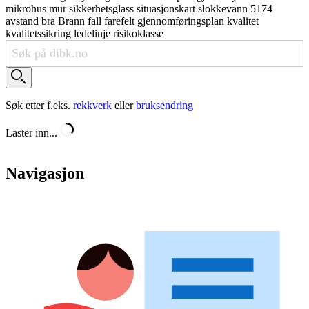
mikrohus
mur
sikkerhetsglass
situasjonskart
slokkevann
5174
avstand
bra
Brann
fall
farefelt
gjennomføringsplan
kvalitet
kvalitetssikring
ledelinje
risikoklasse
Søk etter f.eks.
rekkverk
eller
bruksendring
Laster inn...
Navigasjon