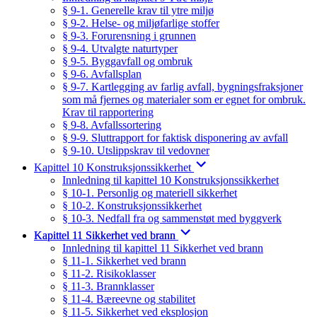
§ 9-1. Generelle krav til ytre miljø
§ 9-2. Helse- og miljøfarlige stoffer
§ 9-3. Forurensning i grunnen
§ 9-4. Utvalgte naturtyper
§ 9-5. Byggavfall og ombruk
§ 9-6. Avfallsplan
§ 9-7. Kartlegging av farlig avfall, bygningsfraksjoner
som må fjernes og materialer som er egnet for ombruk.
Krav til rapportering
§ 9-8. Avfallssortering
§ 9-9. Sluttrapport for faktisk disponering av avfall
§ 9-10. Utslippskrav til vedovner
Kapittel 10 Konstruksjonssikkerhet
Innledning til kapittel 10 Konstruksjonssikkerhet
§ 10-1. Personlig og materiell sikkerhet
§ 10-2. Konstruksjonssikkerhet
§ 10-3. Nedfall fra og sammenstøt med byggverk
Kapittel 11 Sikkerhet ved brann
Innledning til kapittel 11 Sikkerhet ved brann
§ 11-1. Sikkerhet ved brann
§ 11-2. Risikoklasser
§ 11-3. Brannklasser
§ 11-4. Bæreevne og stabilitet
§ 11-5. Sikkerhet ved eksplosjon