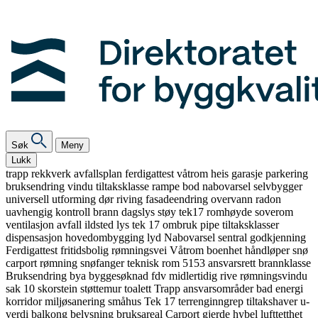
Søk
Meny
Lukk
trapp
rekkverk
avfallsplan
ferdigattest
våtrom
heis
garasje
parkering
bruksendring
vindu
tiltaksklasse
rampe
bod
nabovarsel
selvbygger
universell utforming
dør
riving
fasadeendring
overvann
radon
uavhengig kontroll
brann
dagslys
støy
tek17
romhøyde
soverom
ventilasjon
avfall
ildsted
lys
tek 17
ombruk
pipe
tiltaksklasser
dispensasjon
hovedombygging
lyd
Nabovarsel
sentral godkjenning
Ferdigattest
fritidsbolig
rømningsvei
Våtrom
boenhet
håndløper
snø
carport
rømning
snøfanger
teknisk rom
5153
ansvarsrett
brannklasse
Bruksendring
bya
byggesøknad
fdv
midlertidig
rive
rømningsvindu
sak 10
skorstein
støttemur
toalett
Trapp
ansvarsområder
bad
energi
korridor
miljøsanering
småhus
Tek 17
terrenginngrep
tiltakshaver
u-
verdi
balkong
belysning
bruksareal
Carport
gjerde
hybel
lufttetthet