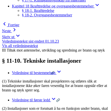
§ 17-1. Klimagassregnskap fra materialer
Kapittel 18 Ikrafttredelse og overgangsbestemmelser
§ 18-1. Ikrafttredelse
§ 18-2. Overgangsbestemmelser
Forrige
Neste
Skriv ut
Veiledningstekst sist endret 01.10.23
Vis all veiledningstekst
III Tiltak mot antennelse, utvikling og spredning av brann og røyk
§ 11-10. Tekniske installasjoner
Veiledning til bestemmelsen
(1) Tekniske installasjoner skal prosjekteres og utføres slik at
installasjonene ikke øker faren vesentlig for at brann oppstår eller at
brann og røyk sprer seg.
Veiledning til første ledd
(2) Installasjoner som er forutsatt å ha en funksjon under brann, skal