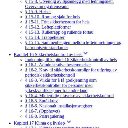
§ 15-8. Utvendig avløpsanlegg med ledningsnett.
Overvann og drensvann
§ 15-9. Heiser
§ 15-10. Rom og sjakt for heis
§ 15-11. Fritt sikkerhetsrom for heis
§ 15-12. Løfteplattformer
§ 15-13. Rulletrapp og rullende fortau
§ 15-14. Trappeheiser
§ 15-15. Sammenhengen mellom løfteinnretninger og
harmoniserte standarder
Kapittel 16 Sikkerhetskontroll av heis
Innledning til kapittel 16 Sikkerhetskontroll av heis
§ 16-1. Administrative bestemmelser
§ 16-2. Krav til sikkerhetskontrollør for utføring av
periodisk sikkerhetskontroll
§ 16-3. Vilkår for å få godkjenning som
sikkerhetskontrollør for personer med
yrkeskvalifikasjoner fra andre land
§ 16-4. Midlertidig utøvelse av sikkerhetskontroll
§ 16-5. Språkkrav
§ 16-6. Nasjonalt installasjonsregister
§ 16-7. (Opphevet)
§ 16-8. Prisregulering
Kapittel 17 Klima og livsløp