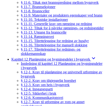
§ 11-6. Tiltak mot brannspredning mellom byggverk
§ 11-7. Brannseksjoner
§ 11-8. Brannceller
§ 11-9. Materialer og produkters egenskaper ved brann
§ 11-10. Tekniske installasjoner
§ 11-11. Generelle krav om rømning og redning
§ 11-12. Tiltak for å påvirke rømnings- og redningstider
§ 11-13. Utgang fra branncelle
§ 11-14. Rømningsvei
§ 11-15. Tilrettelegging for redning av husdyr
§ 11-16. Tilrettelegging for manuell slokking
§ 11-17. Tilrettelegging for rednings- og
slokkemannskap
Kapittel 12 Planløsning og bygningsdeler i byggverk
Innledning til kapittel 12 Planløsning og bygningsdeler
i byggverk
§ 12-1. Krav til planløsning og universell utforming av
byggverk
§ 12-2. Krav om tilgjengelig boenhet
§ 12-3. Krav om heis i byggverk
§ 12-4. Inngangsparti
§ 12-5. Sikkerhet i bruk
§ 12-6. Kommunikasjonsvei
§ 12-7. Krav til utforming av rom og annet