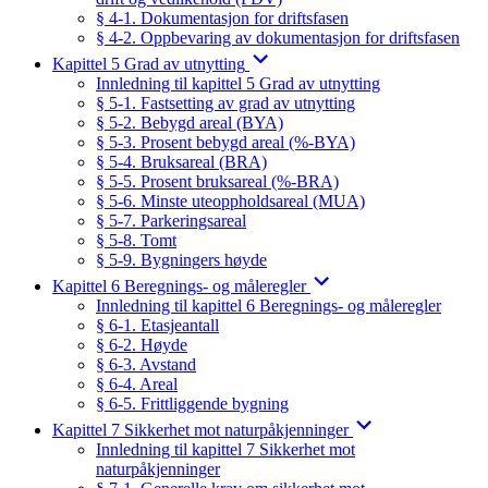
§ 4-1. Dokumentasjon for driftsfasen
§ 4-2. Oppbevaring av dokumentasjon for driftsfasen
Kapittel 5 Grad av utnytting
Innledning til kapittel 5 Grad av utnytting
§ 5-1. Fastsetting av grad av utnytting
§ 5-2. Bebygd areal (BYA)
§ 5-3. Prosent bebygd areal (%-BYA)
§ 5-4. Bruksareal (BRA)
§ 5-5. Prosent bruksareal (%-BRA)
§ 5-6. Minste uteoppholdsareal (MUA)
§ 5-7. Parkeringsareal
§ 5-8. Tomt
§ 5-9. Bygningers høyde
Kapittel 6 Beregnings- og måleregler
Innledning til kapittel 6 Beregnings- og måleregler
§ 6-1. Etasjeantall
§ 6-2. Høyde
§ 6-3. Avstand
§ 6-4. Areal
§ 6-5. Frittliggende bygning
Kapittel 7 Sikkerhet mot naturpåkjenninger
Innledning til kapittel 7 Sikkerhet mot
naturpåkjenninger