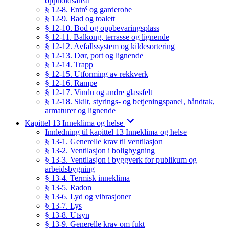
oppholdsareal
§ 12-8. Entré og garderobe
§ 12-9. Bad og toalett
§ 12-10. Bod og oppbevaringsplass
§ 12-11. Balkong, terrasse og lignende
§ 12-12. Avfallssystem og kildesortering
§ 12-13. Dør, port og lignende
§ 12-14. Trapp
§ 12-15. Utforming av rekkverk
§ 12-16. Rampe
§ 12-17. Vindu og andre glassfelt
§ 12-18. Skilt, styrings- og betjeningspanel, håndtak,
armaturer og lignende
Kapittel 13 Inneklima og helse
Innledning til kapittel 13 Inneklima og helse
§ 13-1. Generelle krav til ventilasjon
§ 13-2. Ventilasjon i boligbygning
§ 13-3. Ventilasjon i byggverk for publikum og
arbeidsbygning
§ 13-4. Termisk inneklima
§ 13-5. Radon
§ 13-6. Lyd og vibrasjoner
§ 13-7. Lys
§ 13-8. Utsyn
§ 13-9. Generelle krav om fukt