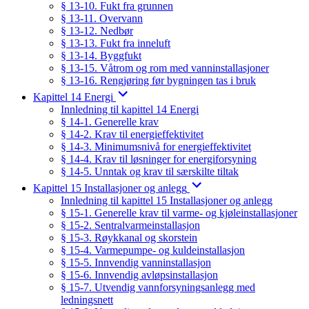
§ 13-10. Fukt fra grunnen
§ 13-11. Overvann
§ 13-12. Nedbør
§ 13-13. Fukt fra inneluft
§ 13-14. Byggfukt
§ 13-15. Våtrom og rom med vanninstallasjoner
§ 13-16. Rengjøring før bygningen tas i bruk
Kapittel 14 Energi
Innledning til kapittel 14 Energi
§ 14-1. Generelle krav
§ 14-2. Krav til energieffektivitet
§ 14-3. Minimumsnivå for energieffektivitet
§ 14-4. Krav til løsninger for energiforsyning
§ 14-5. Unntak og krav til særskilte tiltak
Kapittel 15 Installasjoner og anlegg
Innledning til kapittel 15 Installasjoner og anlegg
§ 15-1. Generelle krav til varme- og kjøleinstallasjoner
§ 15-2. Sentralvarmeinstallasjon
§ 15-3. Røykkanal og skorstein
§ 15-4. Varmepumpe- og kuldeinstallasjon
§ 15-5. Innvendig vanninstallasjon
§ 15-6. Innvendig avløpsinstallasjon
§ 15-7. Utvendig vannforsyningsanlegg med
ledningsnett