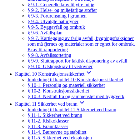
§ 9-1. Generelle krav til ytre miljø
§ 9-2. Helse- og miljøfarlige stoffer
§ 9-3. Forurensning i grunnen
§ 9-4. Utvalgte naturtyper
§ 9-5. Byggavfall og ombruk
§ 9-6. Avfallsplan
§ 9-7. Kartlegging av farlig avfall, bygningsfraksjoner
som må fjernes og materialer som er egnet for ombruk.
Krav til rapportering
§ 9-8. Avfallssortering
§ 9-9. Sluttrapport for faktisk disponering av avfall
§ 9-10. Utslippskrav til vedovner
Kapittel 10 Konstruksjonssikkerhet
Innledning til kapittel 10 Konstruksjonssikkerhet
§ 10-1. Personlig og materiell sikkerhet
§ 10-2. Konstruksjonssikkerhet
§ 10-3. Nedfall fra og sammenstøt med byggverk
Kapittel 11 Sikkerhet ved brann
Innledning til kapittel 11 Sikkerhet ved brann
§ 11-1. Sikkerhet ved brann
§ 11-2. Risikoklasser
§ 11-3. Brannklasser
§ 11-4. Bæreevne og stabilitet
§ 11-5. Sikkerhet ved eksplosjon