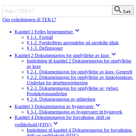
Søk
Søk
Om veiledningen til TEK17
Kapittel 1 Felles bestemmelser
§ 1-1. Formål
§ 1-2. Forskriftens anvendelse på særskilte tiltak
§ 1-3. Definisjoner
Kapittel 2 Dokumentasjon for oppfyllelse av krav
Innledning til kapittel 2 Dokumentasjon for oppfyllelse
av krav
§ 2-1. Dokumentasjon for oppfyllelse av krav. Generelt
§ 2-2. Dokumentasjon for oppfyllelse av funksjonskrav.
Underlag for detaljprosjektering
§ 2-3. Dokumentasjon for oppfyllelse av ytelser.
Produksjonsunderlag
§ 2-4. Dokumentasjon av utførelsen
Kapittel 3 Dokumentasjon av byggevarer
§ 3-1. Dokumentasjon av byggevarer til byggverk
Kapittel 4 Dokumentasjon for forvaltning, drift og
vedlikehold (FDV)
Innledning til kapittel 4 Dokumentasjon for forvaltning,
drift og vedlikehold (FDV)