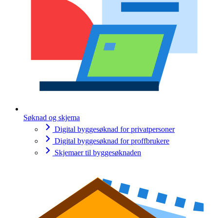
Søknad og skjema
Digital byggesøknad for privatpersoner
Digital byggesøknad for proffbrukere
Skjemaer til byggesøknaden