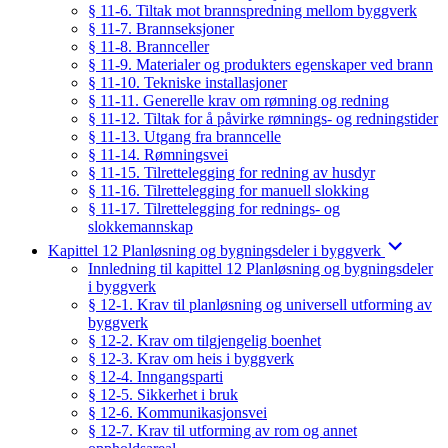
§ 11-6. Tiltak mot brannspredning mellom byggverk
§ 11-7. Brannseksjoner
§ 11-8. Brannceller
§ 11-9. Materialer og produkters egenskaper ved brann
§ 11-10. Tekniske installasjoner
§ 11-11. Generelle krav om rømning og redning
§ 11-12. Tiltak for å påvirke rømnings- og redningstider
§ 11-13. Utgang fra branncelle
§ 11-14. Rømningsvei
§ 11-15. Tilrettelegging for redning av husdyr
§ 11-16. Tilrettelegging for manuell slokking
§ 11-17. Tilrettelegging for rednings- og
slokkemannskap
Kapittel 12 Planløsning og bygningsdeler i byggverk
Innledning til kapittel 12 Planløsning og bygningsdeler
i byggverk
§ 12-1. Krav til planløsning og universell utforming av
byggverk
§ 12-2. Krav om tilgjengelig boenhet
§ 12-3. Krav om heis i byggverk
§ 12-4. Inngangsparti
§ 12-5. Sikkerhet i bruk
§ 12-6. Kommunikasjonsvei
§ 12-7. Krav til utforming av rom og annet