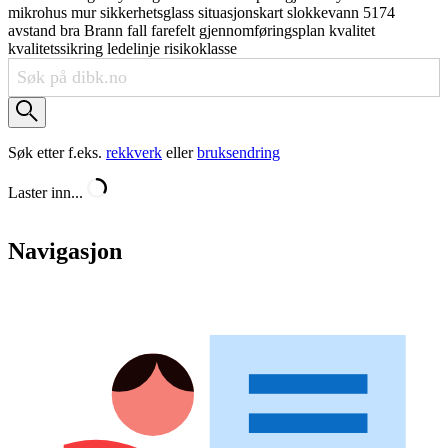
mikrohus
mur
sikkerhetsglass
situasjonskart
slokkevann
5174
avstand
bra
Brann
fall
farefelt
gjennomføringsplan
kvalitet
kvalitetssikring
ledelinje
risikoklasse
Søk etter f.eks.
rekkverk
eller
bruksendring
Laster inn...
Navigasjon