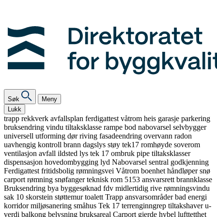
Søk
Meny
Lukk
trapp
rekkverk
avfallsplan
ferdigattest
våtrom
heis
garasje
parkering
bruksendring
vindu
tiltaksklasse
rampe
bod
nabovarsel
selvbygger
universell utforming
dør
riving
fasadeendring
overvann
radon
uavhengig kontroll
brann
dagslys
støy
tek17
romhøyde
soverom
ventilasjon
avfall
ildsted
lys
tek 17
ombruk
pipe
tiltaksklasser
dispensasjon
hovedombygging
lyd
Nabovarsel
sentral godkjenning
Ferdigattest
fritidsbolig
rømningsvei
Våtrom
boenhet
håndløper
snø
carport
rømning
snøfanger
teknisk rom
5153
ansvarsrett
brannklasse
Bruksendring
bya
byggesøknad
fdv
midlertidig
rive
rømningsvindu
sak 10
skorstein
støttemur
toalett
Trapp
ansvarsområder
bad
energi
korridor
miljøsanering
småhus
Tek 17
terrenginngrep
tiltakshaver
u-
verdi
balkong
belysning
bruksareal
Carport
gjerde
hybel
lufttetthet