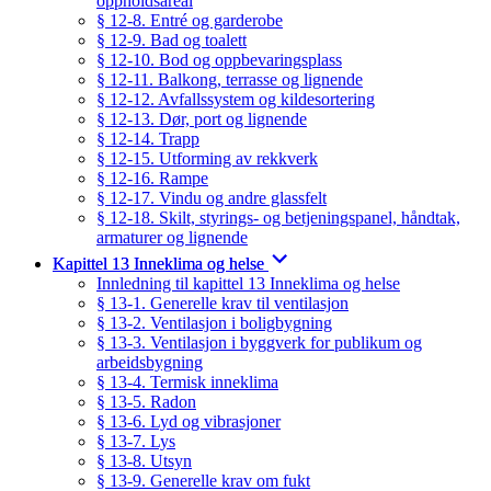
oppholdsareal
§ 12-8. Entré og garderobe
§ 12-9. Bad og toalett
§ 12-10. Bod og oppbevaringsplass
§ 12-11. Balkong, terrasse og lignende
§ 12-12. Avfallssystem og kildesortering
§ 12-13. Dør, port og lignende
§ 12-14. Trapp
§ 12-15. Utforming av rekkverk
§ 12-16. Rampe
§ 12-17. Vindu og andre glassfelt
§ 12-18. Skilt, styrings- og betjeningspanel, håndtak,
armaturer og lignende
Kapittel 13 Inneklima og helse
Innledning til kapittel 13 Inneklima og helse
§ 13-1. Generelle krav til ventilasjon
§ 13-2. Ventilasjon i boligbygning
§ 13-3. Ventilasjon i byggverk for publikum og
arbeidsbygning
§ 13-4. Termisk inneklima
§ 13-5. Radon
§ 13-6. Lyd og vibrasjoner
§ 13-7. Lys
§ 13-8. Utsyn
§ 13-9. Generelle krav om fukt