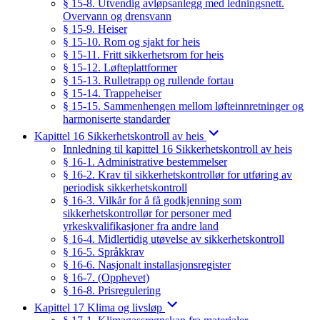
§ 15-8. Utvendig avløpsanlegg med ledningsnett.
Overvann og drensvann
§ 15-9. Heiser
§ 15-10. Rom og sjakt for heis
§ 15-11. Fritt sikkerhetsrom for heis
§ 15-12. Løfteplattformer
§ 15-13. Rulletrapp og rullende fortau
§ 15-14. Trappeheiser
§ 15-15. Sammenhengen mellom løfteinnretninger og
harmoniserte standarder
Kapittel 16 Sikkerhetskontroll av heis
Innledning til kapittel 16 Sikkerhetskontroll av heis
§ 16-1. Administrative bestemmelser
§ 16-2. Krav til sikkerhetskontrollør for utføring av
periodisk sikkerhetskontroll
§ 16-3. Vilkår for å få godkjenning som
sikkerhetskontrollør for personer med
yrkeskvalifikasjoner fra andre land
§ 16-4. Midlertidig utøvelse av sikkerhetskontroll
§ 16-5. Språkkrav
§ 16-6. Nasjonalt installasjonsregister
§ 16-7. (Opphevet)
§ 16-8. Prisregulering
Kapittel 17 Klima og livsløp