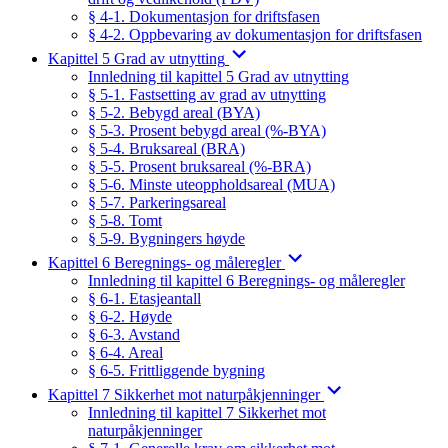
§ 4-1. Dokumentasjon for driftsfasen
§ 4-2. Oppbevaring av dokumentasjon for driftsfasen
Kapittel 5 Grad av utnytting
Innledning til kapittel 5 Grad av utnytting
§ 5-1. Fastsetting av grad av utnytting
§ 5-2. Bebygd areal (BYA)
§ 5-3. Prosent bebygd areal (%-BYA)
§ 5-4. Bruksareal (BRA)
§ 5-5. Prosent bruksareal (%-BRA)
§ 5-6. Minste uteoppholdsareal (MUA)
§ 5-7. Parkeringsareal
§ 5-8. Tomt
§ 5-9. Bygningers høyde
Kapittel 6 Beregnings- og måleregler
Innledning til kapittel 6 Beregnings- og måleregler
§ 6-1. Etasjeantall
§ 6-2. Høyde
§ 6-3. Avstand
§ 6-4. Areal
§ 6-5. Frittliggende bygning
Kapittel 7 Sikkerhet mot naturpåkjenninger
Innledning til kapittel 7 Sikkerhet mot
naturpåkjenninger