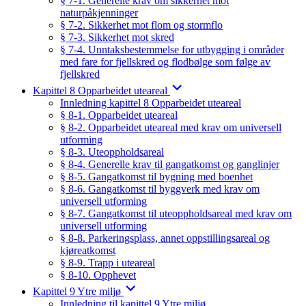
§ 7-1. Generelle krav om sikkerhet mot
naturpåkjenninger
§ 7-2. Sikkerhet mot flom og stormflo
§ 7-3. Sikkerhet mot skred
§ 7-4. Unntaksbestemmelse for utbygging i områder
med fare for fjellskred og flodbølge som følge av
fjellskred
Kapittel 8 Opparbeidet uteareal
Innledning kapittel 8 Opparbeidet uteareal
§ 8-1. Opparbeidet uteareal
§ 8-2. Opparbeidet uteareal med krav om universell
utforming
§ 8-3. Uteoppholdsareal
§ 8-4. Generelle krav til gangatkomst og ganglinjer
§ 8-5. Gangatkomst til bygning med boenhet
§ 8-6. Gangatkomst til byggverk med krav om
universell utforming
§ 8-7. Gangatkomst til uteoppholdsareal med krav om
universell utforming
§ 8-8. Parkeringsplass, annet oppstillingsareal og
kjøreatkomst
§ 8-9. Trapp i uteareal
§ 8-10. Opphevet
Kapittel 9 Ytre miljø
Innledning til kapittel 9 Ytre miljø