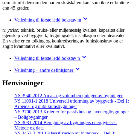
som trinnfri dersom den har en skråskåren kant som ikke er brattere
enn 45 grader.
Veiledning til første ledd bokstav m
n)
ytelse:
teknisk, bruks- eller miljømessig kvalitet, kapasitet eller
egenskap ved byggverk, bygningsdel, installasjon eller utearealer.
En ytelse er en tolking og konkretisering av funksjonskrav og er
angitt kvantitativt eller kvalitativt.
Veiledning til første ledd bokstav n
Veiledning – andre definisjoner
Henvisninger
NS 3940:2012 Areal- og volumberegninger av bygninger
NS 11001-1:2018 Universell utforming av byggverk - Del 1:
Arbeids- og publikumsbygninger
NS 3700:2013 Kriterier for passivhus og lavenergibygninger
– Boligbygninger
NS 3031:2014 Beregning av bygningers energiytelse -
Metode og data
NS 3457-3:2013 Klassifikasjon av byggverk – Del 3: