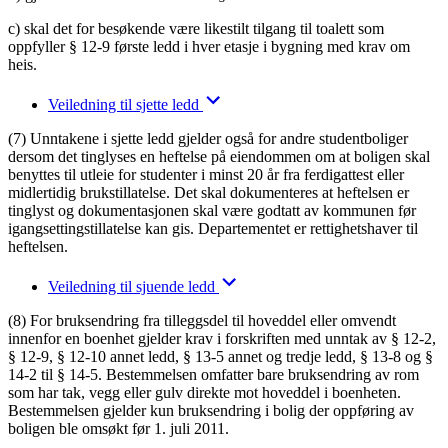
c) skal det for besøkende være likestilt tilgang til toalett som
oppfyller § 12-9 første ledd i hver etasje i bygning med krav om
heis.
Veiledning til sjette ledd
(7) Unntakene i sjette ledd gjelder også for andre studentboliger
dersom det tinglyses en heftelse på eiendommen om at boligen skal
benyttes til utleie for studenter i minst 20 år fra ferdigattest eller
midlertidig brukstillatelse. Det skal dokumenteres at heftelsen er
tinglyst og dokumentasjonen skal være godtatt av kommunen før
igangsettingstillatelse kan gis. Departementet er rettighetshaver til
heftelsen.
Veiledning til sjuende ledd
(8) For bruksendring fra tilleggsdel til hoveddel eller omvendt
innenfor en boenhet gjelder krav i forskriften med unntak av § 12-2,
§ 12-9, § 12-10 annet ledd, § 13-5 annet og tredje ledd, § 13-8 og §
14-2 til § 14-5. Bestemmelsen omfatter bare bruksendring av rom
som har tak, vegg eller gulv direkte mot hoveddel i boenheten.
Bestemmelsen gjelder kun bruksendring i bolig der oppføring av
boligen ble omsøkt før 1. juli 2011.