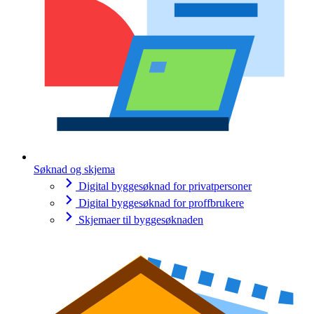
Søknad og skjema
Digital byggesøknad for privatpersoner
Digital byggesøknad for proffbrukere
Skjemaer til byggesøknaden