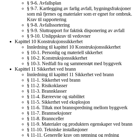
§ 9-6. Avfallsplan
§ 9-7. Kartlegging av farlig avfall, bygningsfraksjoner
som må fjernes og materialer som er egnet for ombruk.
Krav til rapportering
§ 9-8. Avfallssortering
§ 9-9. Sluttrapport for faktisk disponering av avfall
§ 9-10. Utslippskrav til vedovner
Kapittel 10 Konstruksjonssikkerhet
Innledning til kapittel 10 Konstruksjonssikkerhet
§ 10-1. Personlig og materiell sikkerhet
§ 10-2. Konstruksjonssikkerhet
§ 10-3. Nedfall fra og sammenstøt med byggverk
Kapittel 11 Sikkerhet ved brann
Innledning til kapittel 11 Sikkerhet ved brann
§ 11-1. Sikkerhet ved brann
§ 11-2. Risikoklasser
§ 11-3. Brannklasser
§ 11-4. Bæreevne og stabilitet
§ 11-5. Sikkerhet ved eksplosjon
§ 11-6. Tiltak mot brannspredning mellom byggverk
§ 11-7. Brannseksjoner
§ 11-8. Brannceller
§ 11-9. Materialer og produkters egenskaper ved brann
§ 11-10. Tekniske installasjoner
§ 11-11. Generelle krav om rømning og redning