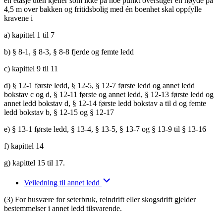
én etasje uten kjeller som ikke på noe punkt overstiger en høyde på
4,5 m over bakken og fritidsbolig med én boenhet skal oppfylle
kravene i
a) kapittel 1 til 7
b) § 8-1, § 8-3, § 8-8 fjerde og femte ledd
c) kapittel 9 til 11
d) § 12-1 første ledd, § 12-5, § 12-7 første ledd og annet ledd
bokstav c og d, § 12-11 første og annet ledd, § 12-13 første ledd og
annet ledd bokstav d, § 12-14 første ledd bokstav a til d og femte
ledd bokstav b, § 12-15 og § 12-17
e) § 13-1 første ledd, § 13-4, § 13-5, § 13-7 og § 13-9 til § 13-16
f) kapittel 14
g) kapittel 15 til 17.
Veiledning til annet ledd
(3) For husvære for seterbruk, reindrift eller skogsdrift gjelder
bestemmelser i annet ledd tilsvarende.