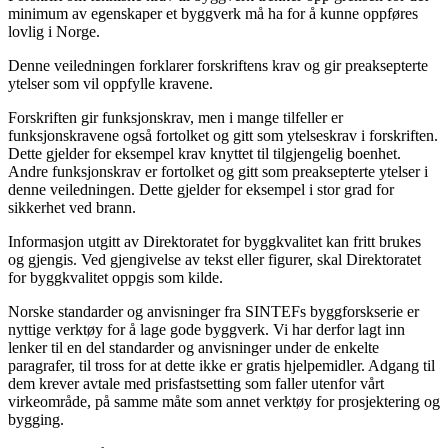
minimum av egenskaper et byggverk må ha for å kunne oppføres
lovlig i Norge.
Denne veiledningen forklarer forskriftens krav og gir preaksepterte
ytelser som vil oppfylle kravene.
Forskriften gir funksjonskrav, men i mange tilfeller er
funksjonskravene også fortolket og gitt som ytelseskrav i forskriften.
Dette gjelder for eksempel krav knyttet til tilgjengelig boenhet.
Andre funksjonskrav er fortolket og gitt som preaksepterte ytelser i
denne veiledningen. Dette gjelder for eksempel i stor grad for
sikkerhet ved brann.
Informasjon utgitt av Direktoratet for byggkvalitet kan fritt brukes
og gjengis. Ved gjengivelse av tekst eller figurer, skal Direktoratet
for byggkvalitet oppgis som kilde.
Norske standarder og anvisninger fra SINTEFs byggforskserie er
nyttige verktøy for å lage gode byggverk. Vi har derfor lagt inn
lenker til en del standarder og anvisninger under de enkelte
paragrafer, til tross for at dette ikke er gratis hjelpemidler. Adgang til
dem krever avtale med prisfastsetting som faller utenfor vårt
virkeområde, på samme måte som annet verktøy for prosjektering og
bygging.