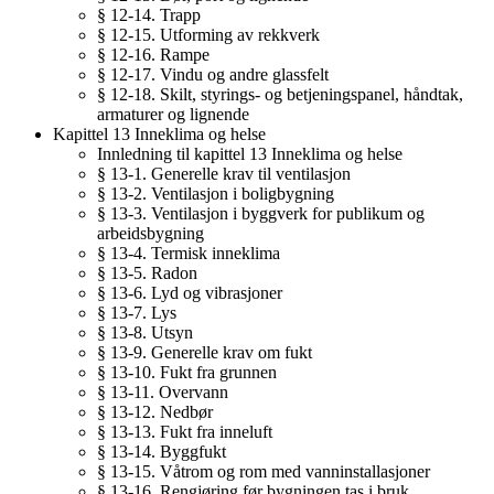
§ 12-14. Trapp
§ 12-15. Utforming av rekkverk
§ 12-16. Rampe
§ 12-17. Vindu og andre glassfelt
§ 12-18. Skilt, styrings- og betjeningspanel, håndtak,
armaturer og lignende
Kapittel 13 Inneklima og helse
Innledning til kapittel 13 Inneklima og helse
§ 13-1. Generelle krav til ventilasjon
§ 13-2. Ventilasjon i boligbygning
§ 13-3. Ventilasjon i byggverk for publikum og
arbeidsbygning
§ 13-4. Termisk inneklima
§ 13-5. Radon
§ 13-6. Lyd og vibrasjoner
§ 13-7. Lys
§ 13-8. Utsyn
§ 13-9. Generelle krav om fukt
§ 13-10. Fukt fra grunnen
§ 13-11. Overvann
§ 13-12. Nedbør
§ 13-13. Fukt fra inneluft
§ 13-14. Byggfukt
§ 13-15. Våtrom og rom med vanninstallasjoner
§ 13-16. Rengjøring før bygningen tas i bruk