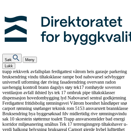
Søk
Meny
Lukk
trapp
rekkverk
avfallsplan
ferdigattest
våtrom
heis
garasje
parkering
bruksendring
vindu
tiltaksklasse
rampe
bod
nabovarsel
selvbygger
universell utforming
dør
riving
fasadeendring
overvann
radon
uavhengig kontroll
brann
dagslys
støy
tek17
romhøyde
soverom
ventilasjon
avfall
ildsted
lys
tek 17
ombruk
pipe
tiltaksklasser
dispensasjon
hovedombygging
lyd
Nabovarsel
sentral godkjenning
Ferdigattest
fritidsbolig
rømningsvei
Våtrom
boenhet
håndløper
snø
carport
rømning
snøfanger
teknisk rom
5153
ansvarsrett
brannklasse
Bruksendring
bya
byggesøknad
fdv
midlertidig
rive
rømningsvindu
sak 10
skorstein
støttemur
toalett
Trapp
ansvarsområder
bad
energi
korridor
miljøsanering
småhus
Tek 17
terrenginngrep
tiltakshaver
u-
verdi
balkong
belysning
bruksareal
Carport
gjerde
hybel
lufttetthet