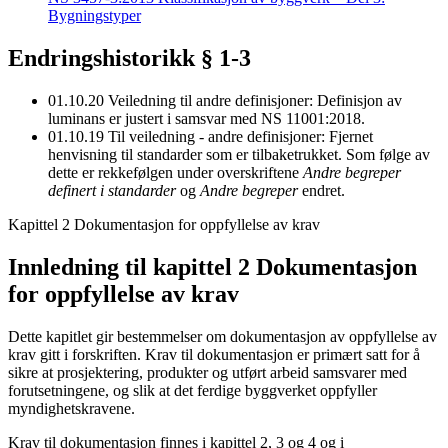
Bygningstyper
Endringshistorikk § 1-3
01.10.20
Veiledning til andre definisjoner: Definisjon av
luminans er justert i samsvar med NS 11001:2018.
01.10.19
Til veiledning - andre definisjoner: Fjernet
henvisning til standarder som er tilbaketrukket. Som følge av
dette er rekkefølgen under overskriftene
Andre begreper
definert i standarder
og
Andre begreper
endret.
Kapittel 2 Dokumentasjon for oppfyllelse av krav
Innledning til kapittel 2 Dokumentasjon
for oppfyllelse av krav
Dette kapitlet gir bestemmelser om dokumentasjon av oppfyllelse av
krav gitt i forskriften. Krav til dokumentasjon er primært satt for å
sikre at prosjektering, produkter og utført arbeid samsvarer med
forutsetningene, og slik at det ferdige byggverket oppfyller
myndighetskravene.
Krav til dokumentasjon finnes i kapittel 2, 3 og 4 og i