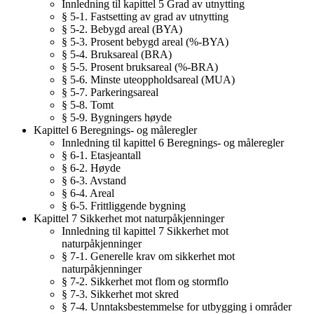
Innledning til kapittel 5 Grad av utnytting
§ 5-1. Fastsetting av grad av utnytting
§ 5-2. Bebygd areal (BYA)
§ 5-3. Prosent bebygd areal (%-BYA)
§ 5-4. Bruksareal (BRA)
§ 5-5. Prosent bruksareal (%-BRA)
§ 5-6. Minste uteoppholdsareal (MUA)
§ 5-7. Parkeringsareal
§ 5-8. Tomt
§ 5-9. Bygningers høyde
Kapittel 6 Beregnings- og måleregler
Innledning til kapittel 6 Beregnings- og måleregler
§ 6-1. Etasjeantall
§ 6-2. Høyde
§ 6-3. Avstand
§ 6-4. Areal
§ 6-5. Frittliggende bygning
Kapittel 7 Sikkerhet mot naturpåkjenninger
Innledning til kapittel 7 Sikkerhet mot
naturpåkjenninger
§ 7-1. Generelle krav om sikkerhet mot
naturpåkjenninger
§ 7-2. Sikkerhet mot flom og stormflo
§ 7-3. Sikkerhet mot skred
§ 7-4. Unntaksbestemmelse for utbygging i områder