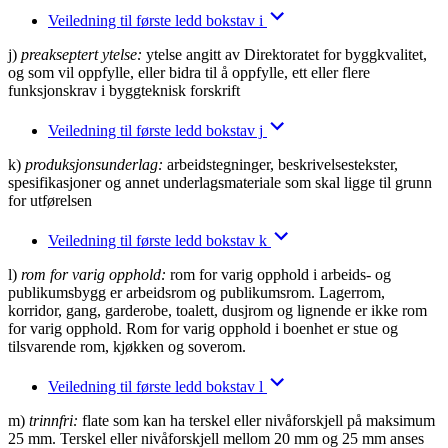
Veiledning til første ledd bokstav i
j)
preakseptert ytelse:
ytelse angitt av Direktoratet for byggkvalitet,
og som vil oppfylle, eller bidra til å oppfylle, ett eller flere
funksjonskrav i byggteknisk forskrift
Veiledning til første ledd bokstav j
k)
produksjonsunderlag:
arbeidstegninger, beskrivelsestekster,
spesifikasjoner og annet underlagsmateriale som skal ligge til grunn
for utførelsen
Veiledning til første ledd bokstav k
l)
rom for varig opphold:
rom for varig opphold i arbeids- og
publikumsbygg er arbeidsrom og publikumsrom. Lagerrom,
korridor, gang, garderobe, toalett, dusjrom og lignende er ikke rom
for varig opphold. Rom for varig opphold i boenhet er stue og
tilsvarende rom, kjøkken og soverom.
Veiledning til første ledd bokstav l
m)
trinnfri:
flate som kan ha terskel eller nivåforskjell på maksimum
25 mm. Terskel eller nivåforskjell mellom 20 mm og 25 mm anses