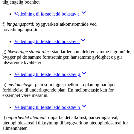
tilgjengelig boenhet.
Veiledning til første ledd bokstav e
f)
inngangsparti:
byggverkets atkomstområde ved
hovedinngangsdør
Veiledning til første ledd bokstav f
g)
likeverdige standarder:
standarder som dekker samme fagområde,
bygger på de samme forutsetninger, har samme gyldighet og gir
tilsvarende kvaliteter
Veiledning til første ledd bokstav g
h)
mellometasje:
plan som ligger mellom to plan og har åpen
forbindelse til underliggende plan. En mellometasje kan for
eksempel være mesanin.
Veiledning til første ledd bokstav h
i)
opparbeidet uteareal:
opparbeidet atkomst, parkeringsareal,
uteoppholdsareal i tilknytning til byggverk og uteoppholdsareal for
allmennheten