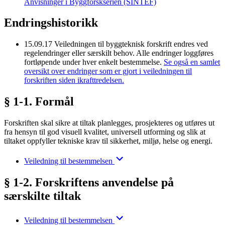
Anvisninger i Byggforskserien (SINTEF)
Endringshistorikk
15.09.17
Veiledningen til byggteknisk forskrift endres ved
regelendringer eller særskilt behov. Alle endringer loggføres
fortløpende under hver enkelt bestemmelse.
Se også en samlet
oversikt over endringer som er gjort i veiledningen til
forskriften siden ikrafttredelsen.
§ 1-1. Formål
Forskriften skal sikre at tiltak planlegges, prosjekteres og utføres ut
fra hensyn til god visuell kvalitet, universell utforming og slik at
tiltaket oppfyller tekniske krav til sikkerhet, miljø, helse og energi.
Veiledning til bestemmelsen
§ 1-2. Forskriftens anvendelse på
særskilte tiltak
Veiledning til bestemmelsen