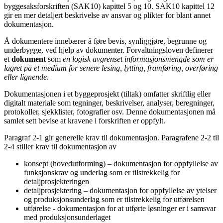
byggesaksforskriften (SAK10) kapittel 5 og 10. SAK10 kapittel 12
gir en mer detaljert beskrivelse av ansvar og plikter for blant annet
dokumentasjon.
Å dokumentere innebærer å føre bevis, synliggjøre, begrunne og
underbygge, ved hjelp av dokumenter. Forvaltningsloven definerer
et
dokument
som
en logisk avgrenset informasjonsmengde som er
lagret på et medium for senere lesing, lytting, framføring, overføring
eller lignende
.
Dokumentasjonen i et byggeprosjekt (tiltak) omfatter skriftlig eller
digitalt materiale som tegninger, beskrivelser, analyser, beregninger,
protokoller, sjekklister, fotografier osv. Denne dokumentasjonen må
samlet sett bevise at kravene i forskriften er oppfylt.
Paragraf 2-1 gir generelle krav til dokumentasjon. Paragrafene 2-2 til
2-4 stiller krav til dokumentasjon av
konsept (hovedutforming) – dokumentasjon for oppfyllelse av
funksjonskrav og underlag som er tilstrekkelig for
detaljprosjekteringen
detaljprosjektering – dokumentasjon for oppfyllelse av ytelser
og produksjonsunderlag som er tilstrekkelig for utførelsen
utførelse - dokumentasjon for at utførte løsninger er i samsvar
med produksjonsunderlaget