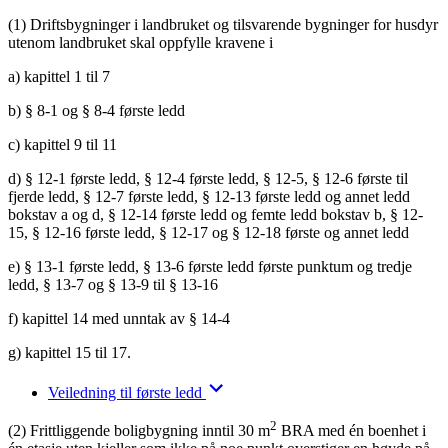
(1) Driftsbygninger i landbruket og tilsvarende bygninger for husdyr
utenom landbruket skal oppfylle kravene i
a) kapittel 1 til 7
b) § 8-1 og § 8-4 første ledd
c) kapittel 9 til 11
d) § 12-1 første ledd, § 12-4 første ledd, § 12-5, § 12-6 første til
fjerde ledd, § 12-7 første ledd, § 12-13 første ledd og annet ledd
bokstav a og d, § 12-14 første ledd og femte ledd bokstav b, § 12-
15, § 12-16 første ledd, § 12-17 og § 12-18 første og annet ledd
e) § 13-1 første ledd, § 13-6 første ledd første punktum og tredje
ledd, § 13-7 og § 13-9 til § 13-16
f) kapittel 14 med unntak av § 14-4
g) kapittel 15 til 17.
Veiledning til første ledd
2
(2) Frittliggende boligbygning inntil 30 m
BRA med én boenhet i