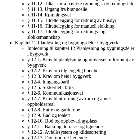
§ 11-12. Tiltak for å påvirke rømnings- og redningstider
§ 11-13. Utgang fra branncelle
§ 11-14. Rømningsvei
§ 11-15. Tilrettelegging for redning av husdyr
§ 11-16. Tilrettelegging for manuell slokking
§ 11-17. Tilrettelegging for rednings- og
slokkemannskap
Kapittel 12 Planløsning og bygningsdeler i byggverk
Innledning til kapittel 12 Planløsning og bygningsdeler
i byggverk
§ 12-1. Krav til planløsning og universell utforming av
byggverk
§ 12-2. Krav om tilgjengelig boenhet
§ 12-3. Krav om heis i byggverk
§ 12-4. Inngangsparti
§ 12-5. Sikkerhet i bruk
§ 12-6. Kommunikasjonsvei
§ 12-7. Krav til utforming av rom og annet
oppholdsareal
§ 12-8. Entré og garderobe
§ 12-9. Bad og toalett
§ 12-10. Bod og oppbevaringsplass
§ 12-11. Balkong, terrasse og lignende
§ 12-12. Avfallssystem og kildesortering
§ 12-13. Dør, port og lignende