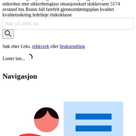
mikrohus
mur
sikkerhetsglass
situasjonskart
slokkevann
5174
avstand
bra
Brann
fall
farefelt
gjennomføringsplan
kvalitet
kvalitetssikring
ledelinje
risikoklasse
Søk etter f.eks.
rekkverk
eller
bruksendring
Laster inn...
Navigasjon