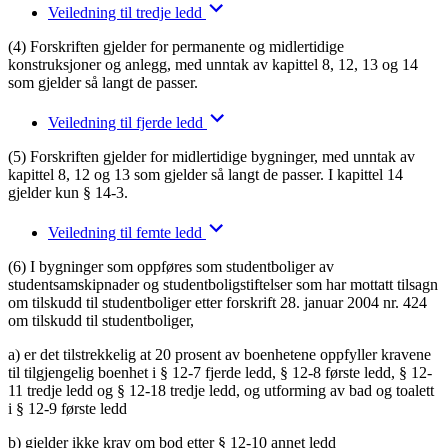
Veiledning til tredje ledd
(4) Forskriften gjelder for permanente og midlertidige
konstruksjoner og anlegg, med unntak av kapittel 8, 12, 13 og 14
som gjelder så langt de passer.
Veiledning til fjerde ledd
(5) Forskriften gjelder for midlertidige bygninger, med unntak av
kapittel 8, 12 og 13 som gjelder så langt de passer. I kapittel 14
gjelder kun § 14-3.
Veiledning til femte ledd
(6) I bygninger som oppføres som studentboliger av
studentsamskipnader og studentboligstiftelser som har mottatt tilsagn
om tilskudd til studentboliger etter forskrift 28. januar 2004 nr. 424
om tilskudd til studentboliger,
a) er det tilstrekkelig at 20 prosent av boenhetene oppfyller kravene
til tilgjengelig boenhet i § 12-7 fjerde ledd, § 12-8 første ledd, § 12-
11 tredje ledd og § 12-18 tredje ledd, og utforming av bad og toalett
i § 12-9 første ledd
b) gjelder ikke krav om bod etter § 12-10 annet ledd